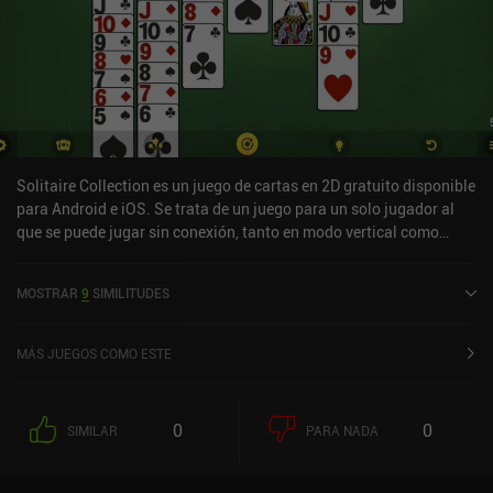
Solitaire Collection es un juego de cartas en 2D gratuito disponible
para Android e iOS. Se trata de un juego para un solo jugador al
que se puede jugar sin conexión, tanto en modo vertical como
horizontal. Solitaire Collection se lanzó en septiembre de 2018 y
cuenta actualmente con una valoración de 4,5 sobre 5,0 en Google
MOSTRAR
9
SIMILITUDES
Play y de 4,8 sobre 5,0 en la App Store de iOS.
MÁS JUEGOS COMO ESTE
0
0
SIMILAR
PARA NADA