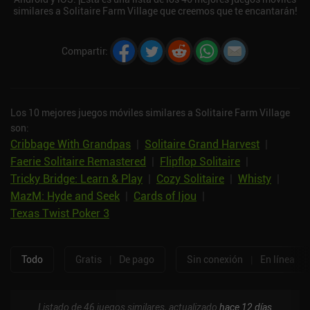
similares a Solitaire Farm Village que creemos que te encantarán!
Compartir
:
Los 10 mejores juegos móviles similares a Solitaire Farm Village
son:
Cribbage With Grandpas
|
Solitaire Grand Harvest
|
Faerie Solitaire Remastered
|
Flipflop Solitaire
|
Tricky Bridge: Learn & Play
|
Cozy Solitaire
|
Whisty
|
MazM: Hyde and Seek
|
Cards of Ijou
|
Texas Twist Poker 3
Todo
Gratis
|
De pago
Sin conexión
|
En línea
Listado de 46 juegos similares, actualizado
hace 12 días