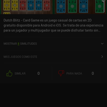
Dutch Blitz - Card Game es un juego casual de cartas en 2D
gratuito disponible para Android e iOS. Se trata de una experiencia
para un jugador y multijugador que se puede disfrutar tanto sin
conexión como en línea en modo vertical. «Dutch Blitz - Card
Game» se lanzó en octubre de 2024 y cuenta actualmente con una
MOSTRAR
8
SIMILITUDES
valoración de 4,7 sobre 5,0 en Google Play y de 4,6 sobre 5,0 en la
App Store de iOS.
MÁS JUEGOS COMO ESTE
0
0
SIMILAR
PARA NADA