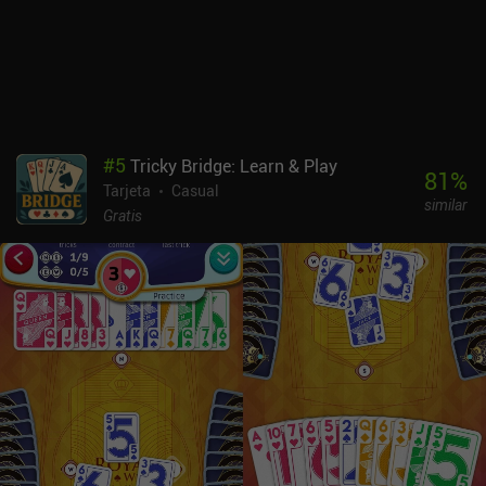
monetiza mediante anuncios y un iAP de 2,99 $ para eliminar los
anuncios y desbloquear los cinco modos de juego. También hay un
iAP de 1,99 $ para desbloquear los más de 900 niveles
predefinidos. En el mar de juegos de solitario copiados y pegados
en el móvil, Flipflop Solitaire destaca como un soplo de aire fresco
bien elaborado, por lo que creo que merece la pena que lo prueben
tanto los aficionados a los juegos de cartas hardcore como los
#
5
Tricky Bridge: Learn & Play
ocasionales.
81
%
Tarjeta
Casual
similar
Gratis