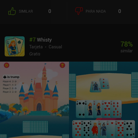
0
0
SIMILAR
PARA NADA
#
7
Whisty
78
%
Tarjeta
Casual
similar
Gratis