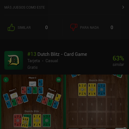
MÁS JUEGOS COMO ESTE
0
0
SIMILAR
PARA NADA
#
13
Dutch Blitz - Card Game
63
%
Tarjeta
Casual
similar
Gratis