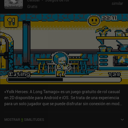
similar
Gratis
«Yolk Heroes: A Long Tamago» es un juego gratuito de rol casual
en 2D disponible para Android e iOS. Se trata de una experiencia
para un solo jugador que se puede disfrutar sin conexión en modo
vertical. Ha recibido 2 valoraciones de los usuarios de la
comunidad MiniReview. Yolk Heroes: A Long Tamago se lanzó en
MOSTRAR
9
SIMILITUDES
noviembre de 2024 y tiene actualmente una puntuación de 4,2
sobre 5,0 en Google Play y de 3,8 sobre 5,0 en la App Store de iOS.