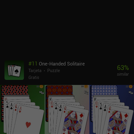
#
11
One-Handed Solitaire
63
%
Tarjeta
Puzzle
similar
Gratis