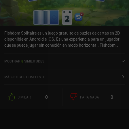
con un estilo artístico limpio y fácil de leer al que cualquiera que
busque un poco de estrategia en su solitario puede hincarle el
diente.
Fishdom Solitaire es un juego gratuito de puzles de cartas en 2D
disponible en Android e iOS. Es una experiencia para un jugador
que se puede jugar sin conexión en modo horizontal. Fishdom
Solitaire se lanzó en mayo de 2022 y tiene una valoración actual
de 4,7 sobre 5,0 en Google Play y de 4,9 sobre 5,0 en la App Store
MOSTRAR
8
SIMILITUDES
de iOS.
MÁS JUEGOS COMO ESTE
0
0
SIMILAR
PARA NADA