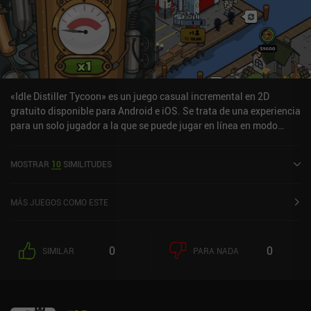
«Idle Distiller Tycoon» es un juego casual incremental en 2D
gratuito disponible para Android e iOS. Se trata de una experiencia
para un solo jugador a la que se puede jugar en línea en modo
vertical. Ha recibido una valoración de un usuario de la comunidad
de MiniReview. Idle Distiller Tycoon se lanzó en julio de 2021 y
MOSTRAR
10
SIMILITUDES
tiene actualmente una puntuación de 4,4 sobre 5,0 en Google Play
y de 4,6 sobre 5,0 en la App Store de iOS.
MÁS JUEGOS COMO ESTE
0
0
SIMILAR
PARA NADA