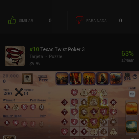
0
0
SIMILAR
PARA NADA
#
10
Texas Twist Poker 3
63
%
Tarjeta
Puzzle
similar
$9.99