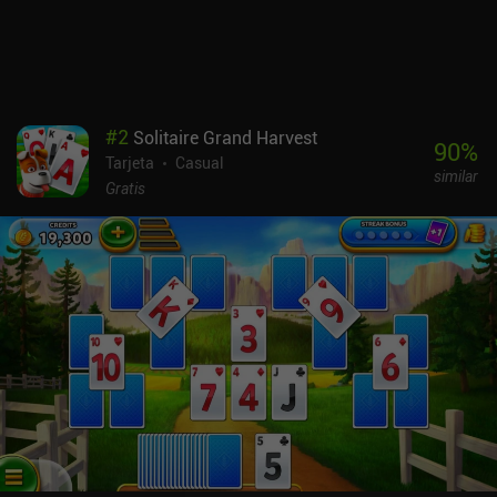
van a su favor y abuelos somnolientos que se quedan dormidos
durante la partida, las combinaciones de diferentes rasgos de
personalidad hacen que los abuelos cobren vida. Incluso el menú
principal está lleno de encanto, diseñado como una lista de
contactos telefónicos para que puedas llamar al abuelo de tu
elección para una partida rápida. El mayor inconveniente es que
#
2
Solitaire Grand Harvest
muchos jugadores han experimentado que en dificultades más
90
%
Tarjeta
Casual
altas, nuestro abuelo simplemente consigue cartas objetivamente
similar
mejores, haciendo que el juego se base más bien en la suerte. Por
Gratis
2,99 dólares sin anuncios ni compras adicionales, Cribbage with
Grandpas es una forma estupenda y sana de jugar al cribbage
sobre la marcha.