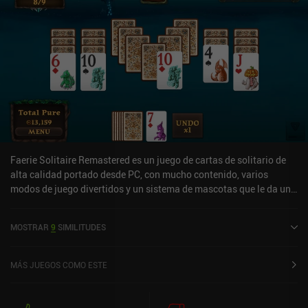
Faerie Solitaire Remastered es un juego de cartas de solitario de
alta calidad portado desde PC, con mucho contenido, varios
modos de juego divertidos y un sistema de mascotas que le da un
aire casi de aventura RPG.En el modo de juego aventura normal,
cada nivel consta de 9 partidas de solitario. Nuestro objetivo en
MOSTRAR
9
SIMILITUDES
cada una de estas partidas es despejar todo el tablero de cartas
tocando cartas que sean una más alta o más baja que la carta
boca arriba de nuestro mazo. Si nos quedamos atascados,
MÁS JUEGOS COMO ESTE
podemos tocar nuestro mazo para robar una carta nueva. Si no
hemos vaciado el tablero cuando nuestro mazo esté vacío,
perderemos la partida y pasaremos a la siguiente.Para hacer más