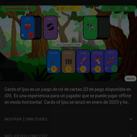
se renuevan cada seis horas a menos que paguemos para adquirir
más al instante, y no proporcionan una cantidad sustancial de
tiempo de juego. También hay anuncios forzados y recordatorios
constantes de que podemos pagar para conseguir más salud y
monedas, por no mencionar que todas las cartas fuera del
pequeño mazo básico tardan mucho tiempo en conseguirse a
través del juego, a menos que se desbloqueen mediante iAPs.El
juego en sí es bastante bueno. El equilibrio entre la historia y el
juego casual es sin duda agradable, y tener una historia decente
unida a un juego de cartas es inusual en el buen sentido. Sin
embargo, la jugabilidad se vuelve repetitiva al cabo de un rato a
menos que empieces a gastar dinero en él y, personalmente, no me
pareció lo suficientemente apasionante como para invertir en él.
Cards of Ijou es un juego de rol de cartas 2D de pago disponible en
iOS. Es una experiencia para un jugador que se puede jugar offline
en modo horizontal. Cards of Ijou se lanzó en enero de 2023 y tiene
una valoración actual de 5 sobre 5,0 en iOS App Store.
MOSTRAR
7
SIMILITUDES
MÁS JUEGOS COMO ESTE