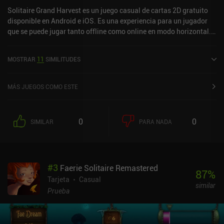
Solitaire Grand Harvest es un juego casual de cartas 2D gratuito
disponible en Android e iOS. Es una experiencia para un jugador
que se puede jugar tanto offline como online en modo horizontal.
Ha recibido 1 valoración de usuario de la comunidad MiniReview.
Solitaire Grand Harvest se lanzó en junio de 2017 y tiene una
MOSTRAR
11
SIMILITUDES
valoración actual de 4,7 sobre 5,0 en Google Play y de 4,8 sobre 5,0
en la App Store de iOS.
MÁS JUEGOS COMO ESTE
0
0
SIMILAR
PARA NADA
#
3
Faerie Solitaire Remastered
87
%
Tarjeta
Casual
similar
Prueba