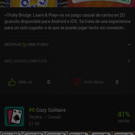
«Tricky Bridge: Learn & Play» es un juego casual de cartas en 2D
gratuito disponible para Android e iOS. Se trata de una experiencia
para un solo jugador a la que se puede jugar tanto sin conexión
como en línea en modo horizontal. Tricky Bridge: Learn & Play se
lanzó en septiembre de 2021 y cuenta actualmente con una
MOSTRAR
10
SIMILITUDES
valoración de 4,7 sobre 5,0 en Google Play y de 4,9 sobre 5,0 en la
App Store de iOS.
MÁS JUEGOS COMO ESTE
0
0
SIMILAR
PARA NADA
#
6
Cozy Solitaire
81
%
Tarjeta
Casual
similar
$1.99