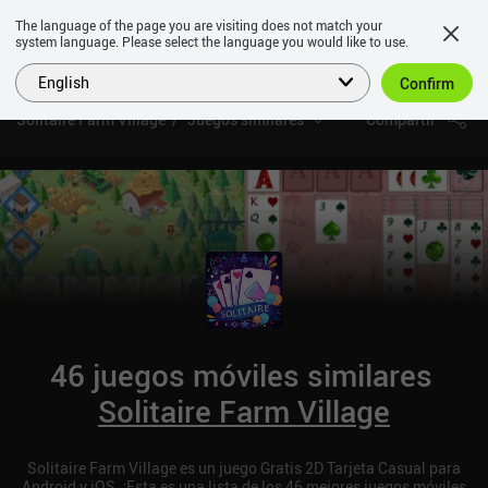
The language of the page you are visiting does not match your
system language. Please select the language you would like to use.
English
Confirm
Solitaire Farm Village
Juegos similares
Compartir
46 juegos móviles similares
Solitaire Farm Village
Solitaire Farm Village es un juego Gratis 2D Tarjeta Casual para
Android y iOS. ¡Esta es una lista de los 46 mejores juegos móviles