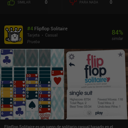
0
0
SIMILAR
PARA NADA
interesante la jugabilidad, el juego incluye varios elementos de
tipo RPG, como cartas que hay que descongelar tocando cartas de
fuego, o una fila entera de cartas que están bloqueadas hasta que
quitemos la planta cuyas raíces las mantienen en su sitio. Entre
#
4
Flipflop Solitaire
nivel y nivel, podemos incluso incubar y criar nuevas mascotas, o
84
%
gastar la moneda que ganamos jugando niveles en desbloquear
Tarjeta
Casual
similar
potenciadores permanentes.Faerie Solitaire Remastered se puede
Prueba
probar gratis, pero te pide que pagues 9,99 $ si quieres seguir
jugando después de 4 días de prueba. Sorprendentemente, nada te
impide seguir jugando gratis, pero por favor, apoya a los
desarrolladores si te gusta el juego.Es un juego de solitario único
con un estilo artístico limpio y simplista, y una experiencia de
juego que creo que disfrutará cualquier aficionado a los juegos de
cartas casuales.
Flipflop Solitaire es un juego de solitario casual basado en el