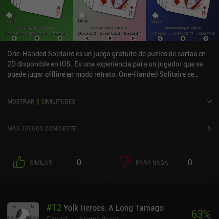
One-Handed Solitaire es un juego gratuito de puzles de cartas en
2D disponible en iOS. Es una experiencia para un jugador que se
puede jugar offline en modo retrato. One-Handed Solitaire se
lanzó en mayo de 2025 y tiene una valoración actual de 4,8 sobre
5,0 en iOS App Store.
MOSTRAR
9
SIMILITUDES
MÁS JUEGOS COMO ESTE
0
0
SIMILAR
PARA NADA
#
12
Yolk Heroes: A Long Tamago
63
%
Casual
Juegos de rol