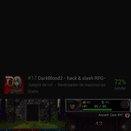
cuerpo, la magia o la defensa, o combinar cartas como queramos
para crear nuestro propio estilo de juego.Lo que diferencia al juego
de los juegos de exploración de mazmorras normales es el aspecto
comercial, en el que todo el botín sobrante que hayamos recogido
debe venderse en nuestra tienda. Mientras estamos en la tienda,
nuestros héroes cambian temporalmente su especialización de
guerreros a trabajadores de la tienda, atendiendo los mostradores,
transportando mercancías, manteniendo nuestra mercancía a
salvo de los ladrones y tocando música para entretener a los
clientes. Incluso podemos mejorar la tienda con nuevas
habitaciones, puestos y decoraciones que podemos colocar como
mejor nos parezca.Dungeon Raiders es un juego premium de 3,99 $
#
17
DarkBlood2 - hack & slash RPG-
sin anuncios ni iAP. A pesar de sus gráficos simplistas y su
72
%
Juegos de rol
Rastreador de mazmorras
jugabilidad grindy, es genial para todos aquellos a los que les
similar
guste la progresión constante y disfruten jugando en intervalos
Gratis
cortos aquí y allá.