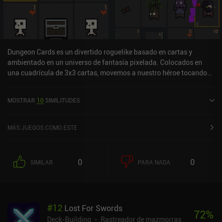
Dungeon Cards es un divertido roguelike basado en cartas y
ambientado en un universo de fantasía pixelada. Colocados en
una cuadrícula de 3x3 cartas, movemos a nuestro héroe tocando
las cartas adyacentes para recoger armas, cofres, oro, pociones o
atacar a los enemigos. Cada vez que nos movemos para atacar o
MOSTRAR
10
SIMILITUDES
consumir una carta, una nueva carta entra en la cuadrícula, por lo
que nuestro objetivo es llegar lo más lejos posible antes de morir.
Para animar el juego, podemos llevar 3 habilidades a la batalla, y a
MÁS JUEGOS COMO ESTE
lo largo del juego se desbloquean nuevos héroes con rasgos
únicos que cambian radicalmente nuestras estrategias, o se
pueden comprar por iAPs de entre 1 y 3 dólares.
0
0
SIMILAR
PARA NADA
#
12
Lost For Swords
72
%
Deck-Building
Rastreador de mazmorras