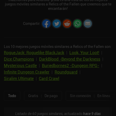
juegos móviles similares a Relics of the Fallen que creemos que te
encantarán!
Compartir
:
Los 10 mejores juegos móviles similares a Relics of the Fallen son:
RogueJack: Roguelike BlackJack
|
Look, Your Loot!
|
Dice Champions
|
DarkBlood -Beyond the Darkness
|
Mysterious Castle
|
Buriedbornes2 -Dungeon RPG-
|
Infinite Dungeon Crawler
|
Roundguard
|
Siralim Ultimate
|
Card Crawl
Todo
Gratis
|
De pago
Sin conexión
|
En línea
Listado de 60 juegos similares, actualizado
hace 9 días