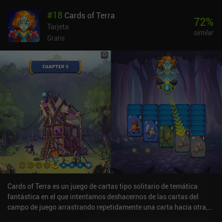
de usuario, haciendo que los menús sean más pesados.El combate
#
18
Cards of Terra
por turnos sigue centrándose en combinar las cartas de armas y
72
%
magia de nuestra mano para aumentar sus niveles y luego atacar,
Tarjeta
similar
protegernos, lanzar magia o curarnos. Curiosamente, los ataques
Gratis
especiales se han eliminado por completo en DarkBlood2, y se han
sustituido por cartas de habilidad que son una combinación de
una carta de ataque y otra de magia del mismo nivel.Aparte de las
mejoras, el combate basado en cartas sigue adoleciendo de clases
de magia débiles y cartas inútiles que sólo golpean a un enemigo
con un débil ataque elemental o aumentan ligeramente nuestro
daño mágico general. Esto hace que el combate con armas sea
superior, ya que las habilidades de las armas pueden aturdir,
desencadenar múltiples ataques en una sola criatura o atacar a
todos los enemigos en pantalla. DarkBlood2 se deshace de los
anuncios forzados de su predecesor, que se sustituyen por
anuncios incentivados más frecuentes que proporcionan moneda
adicional, nos permiten "regatear" precios y mucho más. Mientras
tanto, los iAP nos permiten eliminar los anuncios por 2,99 $,
Cards of Terra es un juego de cartas tipo solitario de temática
comprar personajes especiales por 4,99 $ y adquirir más divisas.
fantástica en el que intentamos deshacernos de las cartas del
Los fans de los juegos de rol basados en cartas tal vez prefieran
campo de juego arrastrando repetidamente una carta hacia otra,
evitar DarkBlood2, pero no deja de ser una entretenida pérdida de
haciendo que entren en combate.Un nivel presenta una cuadrícula