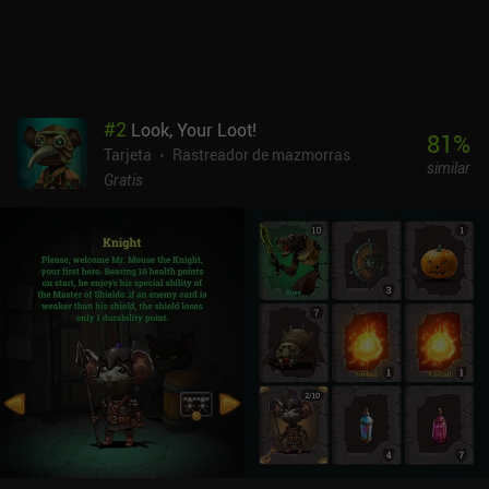
ofrecer a cualquier fan de los juegos de cartas de mazmorras.
#
2
Look, Your Loot!
81
%
Tarjeta
Rastreador de mazmorras
similar
Gratis