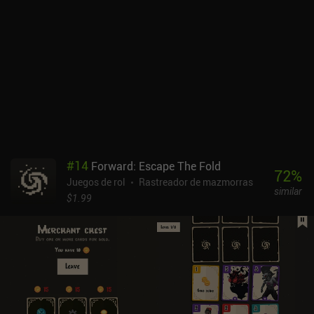
seis finales posibles en función de la carta ganadora que elijamos
mejorar.El principal reto consiste en equilibrar todas estas cosas a
la vez. Recogida de recursos, creación de cartas, espacio limitado
en el tablero, emisiones cada vez mayores, desagradables eventos
negativos, etcétera. Y aunque podemos pausar el juego para tomar
decisiones sin prisas, sigue pareciendo una carrera constante
contra el reloj.El juego parece duro e implacable al principio,
lanzándonos todo tipo de eventos negativos. Pero una vez que
descubrimos la mecánica básica, aprendemos los efectos de las
distintas cartas y nos damos cuenta de que podemos eliminar las
cartas más dañinas en favor de las beneficiosas, el juego empieza
#
14
Forward: Escape The Fold
a parecer coser y cantar. Hasta que probamos el modo hardcore,
72
%
Juegos de rol
Rastreador de mazmorras
claro.Beecarbonize es completamente gratuito, sin anuncios ni
similar
iAPs.Consigue mantener un bucle de juego cautivador, abordar un
$1.99
tema interesante y relevante para nuestros tiempos, e incluso
ofrecer breves fragmentos de material educativo a través de las
descripciones de las cartas.