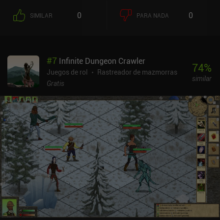
mejora. Por último, elegimos una mazmorra que explorar. Una vez
0
0
SIMILAR
PARA NADA
dentro, avanzamos eligiendo continuamente una de las múltiples
salas en las que entrar desde un mapa que se divide en varias
ramas. Cada sala conduce a un encuentro con un enemigo, equipo,
objetos o un evento aleatorio. También podemos obtener efectos
#
7
Infinite Dungeon Crawler
de estado que cambian por completo el resto de nuestro recorrido.
74
%
Lo que hace que Buriedbornes 2 sea divertido es que todo lo
Juegos de rol
Rastreador de mazmorras
similar
anterior influye en gran medida en nuestro recorrido, y encontrar
Gratis
sinergias beneficiosas entre los diferentes factores es bastante
gratificante. Se trata de un juego basado en el azar en el mejor de
los casos, o en el peor, y una partida fantástica puede acabar
fácilmente con un enemigo fuerte que no encaje con nuestra
estrategia actual. Por desgracia, desbloquear razas, trabajos,
orígenes, contratos y prácticamente todo lo demás está ligado a
los "gremios". Y las habilidades tienen usos limitados. Unirse a un
sindicato cuesta mucho oro, y sólo después podemos completar
misiones para ganar créditos sindicales y desbloquear las
recompensas asociadas. En el juego anterior, éstas podían
comprarse simplemente con oro. Buriedbornes2 se monetiza
mediante anuncios incentivados e iAPs para conseguir oro extra.
Nada de esto es necesario para disfrutar de una gran experiencia.