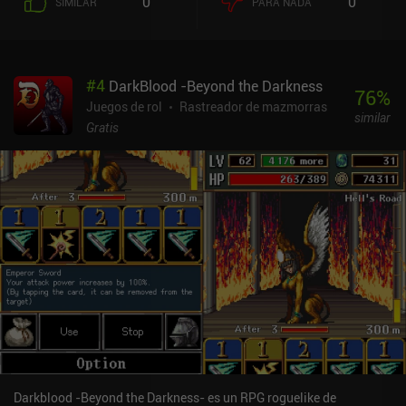
0
0
SIMILAR
PARA NADA
algunos de los dados, o aplicar hechizos para conseguir efectos
especiales. Una vez hecho todo, llegamos a un valor de daño que
infligimos al enemigo. Tras el combate, recibimos dinero,
experiencia y nuevo equipo, y pasamos a la siguiente batalla. Para
#
4
DarkBlood -Beyond the Darkness
hacer frente a la creciente dificultad, debemos equiparnos con
76
%
mejor equipo y comprar hechizos adicionales en la tienda.
Juegos de rol
Rastreador de mazmorras
similar
Podemos equipar cuatro hechizos, cada uno de los cuales
Gratis
proporciona diferentes efectos a expensas de nuestro limitado
maná, por lo que elegir la lista adecuada con potentes sinergias es
importante para progresar de forma eficiente.Aparte de que las
animaciones son demasiado largas, tampoco hay forma de ver
claramente cuántos combates quedan en cada planta. Además,
como nos encontramos con nuevos enemigos hasta que nos
quedamos sin maná y luego tenemos que repetirlo todo
empezando de nuevo, el juego se vuelve aburrido rápidamente.
Dice Champions se monetiza mostrando anuncios entre batalla y
batalla, y anuncios incentivados para desbloquear cofres
especiales. Un único iAP de 1,99 $ elimina todos los anuncios. Los
iAP adicionales nos permiten adquirir más de la moneda del juego
que se usa para desbloquear nuevos sabores de dados, pero esta
moneda también se acumula de forma natural mientras se
Darkblood -Beyond the Darkness- es un RPG roguelike de