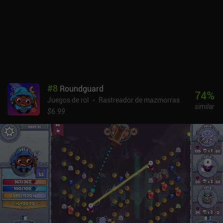
golpear a los oponentes con todo lo que tenemos puede funcionar
en niveles inferiores, pero cuando nos enfrentamos a fuerzas
superiores, estudiar cuidadosamente sus puntos débiles y elegir
las habilidades y la estrategia adecuadas es la única forma de
salir victoriosos.Aunque los gráficos puedan parecer primitivos,
hay un serio sistema detrás de ellos. Cada personaje se construye
a partir de partes individuales del cuerpo, rasgos faciales y piezas
de equipo, todo lo cual puede personalizarse en gran medida para
#
8
Roundguard
hacer que cada personaje y cada enemigo sean totalmente
74
%
Juegos de rol
Rastreador de mazmorras
únicos.Por desgracia, estas numerosas opciones de
similar
personalización hacen que el juego consuma mucha memoria y
$6.99
CPU. El juego funciona con lentitud, se retrasa mucho y puede
bloquearse incluso en los mejores dispositivos. Infinite Dungeon
Crawler es gratuito durante el acceso anticipado, pero el
desarrollador planea implementar iAPs para desbloquear cada
nuevo mundo una vez que el juego esté terminado. A pesar de los
problemas técnicos del juego, disfruto jugándolo con regularidad
por su interesante sistema de combate y su gran rejugabilidad.