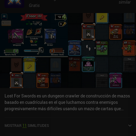
similar
Gratis
Lost For Swords es un dungeon crawler de construcción de mazos
basado en cuadrículas en el que luchamos contra enemigos
progresivamente más difíciles usando un mazo de cartas que
mejoramos gradualmente creando grandes sinergias. El juego
cuenta con múltiples torres de dificultad variable, cada una de las
MOSTRAR
11
SIMILITUDES
cuales consta de varios pisos que ascendemos para enfrentarnos
al poderoso jefe de la cima. A nuestra disposición tenemos un