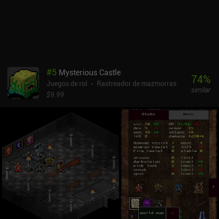
bonificaciones usando las "piedras mágicas", fáciles de encontrar,
como moneda del juego. Darkblood se monetiza a través de
anuncios incentivados para recompensas aleatorias y anuncios
forzados al revivir o entrar en una nueva fase; ambos pueden
eliminarse con un único iAP de 1,99 $. Los anuncios no son
molestos y el iAP tiene un precio razonable teniendo en cuenta la
cantidad de contenido que ofrece el juego. Hay un montón de
#
5
Mysterious Castle
juegos de cartas más profundos que ejecutan esta fórmula de
74
%
Juegos de rol
Rastreador de mazmorras
juego con mejor éxito, pero DarkBlood sigue siendo un RPG
similar
roguelike sin fin decentemente agradable con combate basado en
$9.99
cartas.