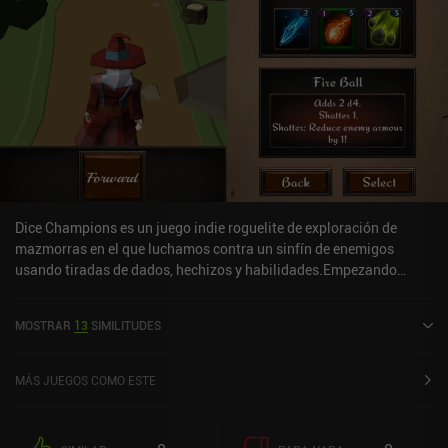
Dice Champions es un juego indie roguelite de exploración de
mazmorras en el que luchamos contra un sinfín de enemigos
usando tiradas de dados, hechizos y habilidades.Empezando
como un personaje de nivel bajo con equipo y hechizos débiles,
nos embarcamos en un viaje para luchar contra una serie de
MOSTRAR
13
SIMILITUDES
enemigos cada vez más difíciles. Durante estas batallas,
intercambiamos golpes con los enemigos hasta que uno de los dos
muere.En cada turno, elegimos los hechizos y las armas que
MÁS JUEGOS COMO ESTE
vamos a utilizar, cada uno de los cuales añade ciertos dados al
tablero. Luego, tiramos todos los dados para ver cuál de ellos
supera la defensa del enemigo. Además, podemos volver a tirar