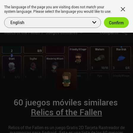
The language of the page you are visiting does not match your
system language. Please select the language you would like to use.
English
Confirm
Relics of the Fallen
Juegos similares
Compartir
60 juegos móviles similares
Relics of the Fallen
Relics of the Fallen es un juego Gratis 2D Tarjeta Rastreador de
mazmorras para Android. ¡Esta es una lista de los 60 mejores