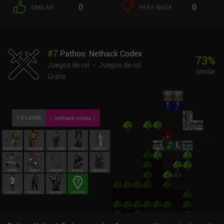
daño a nuestros héroes o engendrar esbirros que tienen su propio
0
0
SIMILAR
PARA NADA
conjunto de ataques.Lo que hace que el juego sea único es la gran
sinergia entre nuestros héroes, que necesitan potenciar
constantemente sus puntos fuertes y trabajar juntos para tener
éxito. Las reglas están ingeniosamente diseñadas para que cada
#
7
Pathos: Nethack Codex
partida requiera una gran dedicación y un esfuerzo meticuloso, a
73
%
menudo con grandes pérdidas. Pero esto es precisamente lo que
Juegos de rol
Juegos de rol
similar
hace que tengamos la sensación de que nos hemos ganado la
Gratis
victoria en lugar de que nos la hayan dado en bandeja.Además del
modo cooperativo en línea, el juego puede jugarse en solitario o en
modo multijugador local. Además de tener una pinta estupenda,
esta versión de la aplicación del juego hace un gran trabajo a la
hora de llevar la cuenta de todos los números, fichas, contadores,
modificadores y demás reglas complejas que abruman
rápidamente cuando se juega al juego físico.Sentinels of the
Multiverse es un juego premium de 6,99 $ con numerosos iAP que
amplían el juego base. Hay mucho que comprar si quieres
coleccionar todo lo que ofrece el juego, pero incluso la versión
base proporciona incontables horas de entretenimiento debido a
su alto nivel de aleatoriedad y gran rejugabilidad.