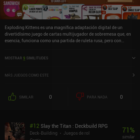
Exploding Kittens es una magnífica adaptación digital de un
divertidísimo juego de cartas multijugador de sobremesa que, en
esencia, funciona como una partida de ruleta rusa, pero con
gatos.El concepto básico es sencillo. En cada turno, podemos
jugar una carta o robar una carta, pero si robamos una carta de
MOSTRAR
9
SIMILITUDES
gatito explosivo sin posibilidad de desactivarla, estamos fuera del
juego. El ganador es el último jugador en pie. Las otras cartas de
la baraja nos permiten saltarnos un turno, obligar a otros
MÁS JUEGOS COMO ESTE
jugadores a darnos sus cartas y otras cosas varias.Aunque hay
mucho de suerte en el juego, aprendes rápidamente a farolear a tu
favor después de familiarizarte con las reglas y las cartas. El juego
0
0
SIMILAR
PARA NADA
está pensado para 2-5 jugadores, pero con 4-5 se consigue la
mejor experiencia. Las ilustraciones, del dibujante "The Oatmeal",
son coloridas y llamativas, y de ellas procede gran parte del humor
del juego. Por ejemplo, hay un gato vestido de burrito, una Bomba
#
12
Slay the Titan : Deckbuild RPG
Catómica que lleva a todos los gatitos explosivos a la parte
71
%
superior del mazo, y muchos más.El juego puede jugarse contra
Deck-Building
Juegos de rol
similar
personas aleatorias o amigos en línea, y en solitario contra una IA.