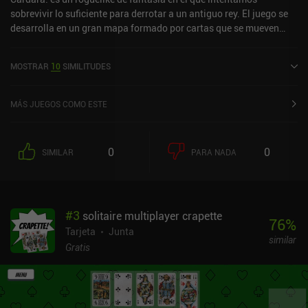
sobrevivir lo suficiente para derrotar a un antiguo rey. El juego se
desarrolla en un gran mapa formado por cartas que se mueven
deslizándolas en cualquier dirección. Cada barrido nos lleva a una
carta diferente, que desencadena un efecto o un enemigo al que
MOSTRAR
10
SIMILITUDES
debemos derrotar. Cada carta tiene un color distinto que
representa su nivel de caos. Cuanto más alto sea el nivel de caos,
más beneficiosa o letal puede ser la carta. Por lo tanto, lo mejor
MÁS JUEGOS COMO ESTE
suele ser cultivar las cartas de nivel más bajo para reunir
estadísticas que nos permitan enfrentarnos a cartas más
peligrosas. Al derrotarlas, ganamos gemas que se usan para la
0
0
SIMILAR
PARA NADA
meta progresión, como más daño o salud. El juego también cuenta
con un sistema de pases de batalla que desbloquea más contenido
final a medida que lo completamos. Por desgracia, este mismo
sistema impide la progresión, ya que debemos terminar sus 60
#
3
solitaire multiplayer crapette
niveles para enfrentarnos al jefe final. Y esta integración en el
76
%
objetivo principal del juego no queda tan clara como debería. Los
Tarjeta
Junta
similar
enemigos son variados y presentan un precioso arte de cartas.
Gratis
Mientras que algunos de ellos sólo modifican nuestras
estadísticas, otros cambian nuestra forma de movernos o nos
redirigen a un lugar diferente del mapa. Por desgracia, esto
significa que el juego está muy influenciado por el RNG. Además,