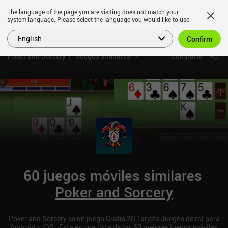
The language of the page you are visiting does not match your
system language. Please select the language you would like to use.
English
Confirm
Poker and Sorcery
Juegos similares
Compartir
60 juegos móviles similares
Poker and Sorcery
Poker and Sorcery es un juego Gratis 2D Tarjeta Juegos de rol para
Android y iOS. ¡Esta es una lista de los 60 mejores juegos móviles