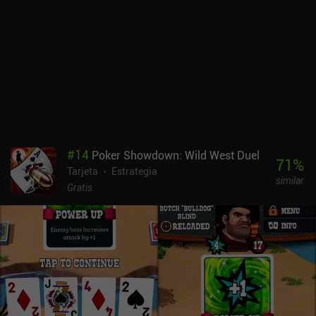
priorización forzada que evita que coloquemos todas las cartas
más fuertes en la misma mano.El estilo pixel art moderno de alta
calidad está bien ejecutado, y el diseño de sonido es agradable. El
modo PvP principal se complementa con varios modos arcade y
mazmorras para un solo jugador que proporcionan nuevas cartas
o copias adicionales para subir de nivel las cartas
existentes.Creatures of Aether se monetiza mediante un pase de
batalla de 4,99 $ e iAPs para paquetes de cartas, que crean una
ventaja de pago por progresar más rápido para los jugadores de
pago. Sin embargo, el núcleo del juego es profundo y divertido, y
#
14
Poker Showdown: Wild West Duel
los jugadores gratuitos pueden disfrutar de los muchos modos de
71
%
Tarjeta
Estrategia
juego y simplemente ganar cartas.
similar
Gratis