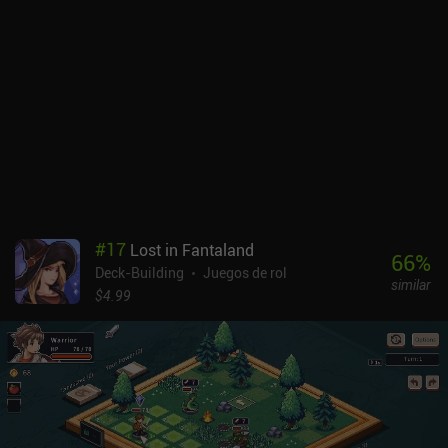
#
17
Lost in Fantaland
66
%
Deck-Building
Juegos de rol
similar
$4.99