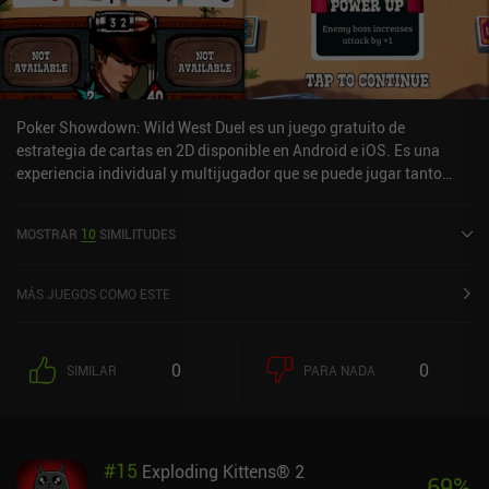
Poker Showdown: Wild West Duel es un juego gratuito de
estrategia de cartas en 2D disponible en Android e iOS. Es una
experiencia individual y multijugador que se puede jugar tanto
offline como online en modo retrato. Poker Showdown: Wild West
Duel se lanzó en mayo de 2020 y tiene una valoración actual de 4,2
MOSTRAR
10
SIMILITUDES
sobre 5,0 en Google Play y de 4,5 sobre 5,0 en la App Store de iOS.
MÁS JUEGOS COMO ESTE
0
0
SIMILAR
PARA NADA
#
15
Exploding Kittens® 2
69
%