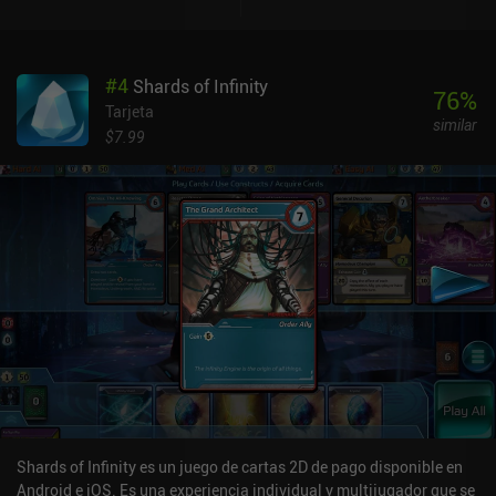
cartas descartadas se barajan para formar un nuevo mazo.Y aquí
es donde el juego se vuelve interesante, ya que a veces podemos
mover cartas a los montones de descarte de otros jugadores,
#
4
Shards of Infinity
aumentando así el número de cartas de las que deben deshacerse.
76
%
Por lo tanto, la estrategia consiste en mantener los mazos de los
Tarjeta
similar
oponentes llenos de cartas, mientras transferimos gradualmente
$7.99
nuestras propias cartas a otro lugar.Si un jugador coloca su carta
incorrectamente o la descarta cuando había un movimiento legal
que hacer, el siguiente jugador debe gritar "Crapette" o será
penalizado junto con el jugador inicial. Así que debemos prestar
atención no sólo a nuestras propias jugadas, sino también a las de
todos nuestros oponentes.Aunque disfruté mucho con la
complejidad del juego y su naturaleza extrañamente adictiva, sentí
que las partidas se veían muy afectadas por factores aleatorios.
Tomar las decisiones correctas requiere mucho pensamiento
estratégico, pero por mucho que nos esforcemos, a veces las
probabilidades están en nuestra contra.Las partidas pueden
jugarse online o en salas privadas, y si no hay jugadores, se llenan
de bots.Crapette se monetiza mediante anuncios forzados entre
partidas, y anuncios incentivados por consejos y monedas que se
Shards of Infinity es un juego de cartas 2D de pago disponible en
usan para comprar aspectos cosméticos. Un iAP de 2,99 $ elimina
Android e iOS. Es una experiencia individual y multijugador que se