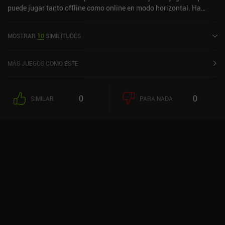
los anuncios durante 6 meses. En general, es una buena
puede jugar tanto offline como online en modo horizontal. Ha
experiencia competitiva para todos los aficionados a los juegos de
recibido 1 valoración de usuario de la comunidad MiniReview.
cartas intelectuales.
Shards of Infinity se lanzó en mayo de 2019 y tiene una valoración
MOSTRAR
10
SIMILITUDES
actual de 3,4 sobre 5,0 en Google Play y de 4 sobre 5,0 en la App
Store de iOS.
MÁS JUEGOS COMO ESTE
0
0
SIMILAR
PARA NADA