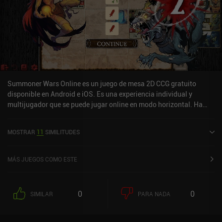
Summoner Wars Online es un juego de mesa 2D CCG gratuito
disponible en Android e iOS. Es una experiencia individual y
multijugador que se puede jugar online en modo horizontal. Ha
recibido 1 valoración de usuario de la comunidad MiniReview.
Summoner Wars Online se lanzó en febrero de 2024 y tiene una
MOSTRAR
11
SIMILITUDES
valoración actual de 4,6 sobre 5,0 en Google Play y de 4,7 sobre 5,0
en la App Store de iOS.
MÁS JUEGOS COMO ESTE
0
0
SIMILAR
PARA NADA