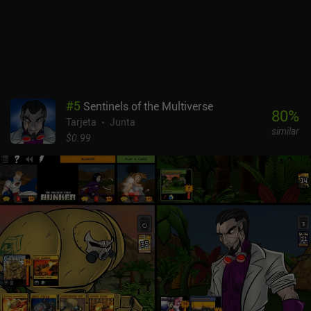
adicionales, como escaleras que subir o torneos regulares en los
que participar, este juego puede decepcionar. Tampoco hay
misiones diarias ni cientos de barajas y fondos cosméticos que
desbloquear. Se trata de una simple colección de juegos clásicos
recreados casi a la perfección. CardGames.io monetiza a través de
anuncios que se muestran relativamente poco, pero que no se
pueden desactivar. En general, es una recomendación fácil para
#
5
Sentinels of the Multiverse
cualquiera que busque jugar a alguno de los 42 juegos incluidos
80
%
Tarjeta
Junta
sin las habituales campanas y silbatos que "plagan" muchos
similar
juegos para móviles.
$0.99