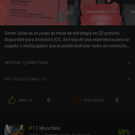
Seven Spies es un juego de mesa de estrategia en 2D gratuito
disponible para Android e iOS. Se trata de una experiencia para un
jugador y multijugador que se puede disfrutar tanto sin conexión
como en línea en modo vertical. Ha recibido 6 valoraciones de los
usuarios de la comunidad MiniReview. Seven Spies se lanzó en
MOSTRAR
12
SIMILITUDES
junio de 2025 y tiene una valoración actual de 4,3 sobre 5,0 en
Google Play y de 4,6 sobre 5,0 en la App Store de iOS.
MÁS JUEGOS COMO ESTE
0
0
SIMILAR
PARA NADA
#
12
Munchkin
68
%
Junta
Construcción de mazos