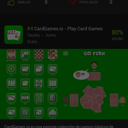
0
0
SIMILAR
PARA NADA
su tutorial fácilmente comprensible. Las primeras fases son
divertidas de jugar, y la dificultad aumenta rápidamente a medida
que avanzamos en el juego. Además de simplemente mover
nuestra pieza y colocar obstáculos, también podemos usar
#
4
CardGames.io - Play Card Games
potenciadores -y jugar cartas de nuestro mazo personalizable
80
%
durante el PvP-, lo que nos permite obtener una ventaja muy
Tarjeta
Junta
similar
necesaria sobre nuestro enemigo. Sin embargo, la jugabilidad real
Gratis
sólo cambia realmente cuando se introducen los portales, e
incluso esa mecánica no se utiliza en todos los niveles. Así que es
mejor disfrutar del modo para un jugador en pequeñas dosis.
También he experimentado en algunas ocasiones que algunos
niveles eran mucho más difíciles que los anteriores y posteriores,
hasta el punto de que completarlos sin usar un potenciador
parecía prácticamente imposible. Dicho esto, el PvP en tiempo real
y los modos cooperativos hacen que el juego destaque, y si tienes
a alguien con quien jugarlo, es una recomendación fácil. Kumome
se monetiza a través de algunos iAPs para conseguir más
potenciadores, aunque el juego se disfruta fácilmente como
jugador libre. Si te gustan los juegos de mesa únicos con
elementos sencillos de puzzle y construcción de mazos, y puedes
hacer la vista gorda a los pequeños inconvenientes, creo que
CardGames.io es una enorme colección de juegos clásicos de