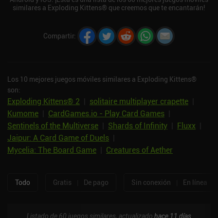
similares a Exploding Kittens® que creemos que te encantarán!
Compartir
:
Los 10 mejores juegos móviles similares a Exploding Kittens®
son:
Exploding Kittens® 2
|
solitaire multiplayer crapette
|
Kumome
|
CardGames.io - Play Card Games
|
Sentinels of the Multiverse
|
Shards of Infinity
|
Fluxx
|
Jaipur: A Card Game of Duels
|
Mycelia: The Board Game
|
Creatures of Aether
Todo
Gratis
|
De pago
Sin conexión
|
En línea
Listado de 60 juegos similares, actualizado
hace 11 días