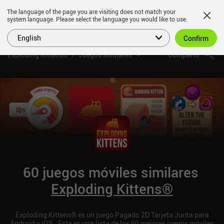
The language of the page you are visiting does not match your
system language. Please select the language you would like to use.
English
Confirm
Exploding Kittens®
Juegos similares
Compartir
60 juegos móviles similares
Exploding Kittens®
Exploding Kittens® es un juego Pagado 2D Tarjeta Junta para
Android y iOS. ¡Esta es una lista de los 60 mejores juegos móviles