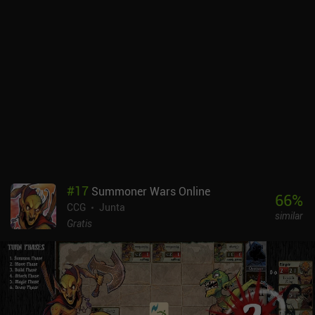
permiten agitar el juego por turnos, por ejemplo obligando al
oponente a saltarse un turno. Tener que usar siempre las cartas
base de 3x3 para formar las manos resulta demasiado restrictivo a
veces, y el mapa lineal sin variaciones perjudica la rejugabilidad.
Por el lado bueno, hay un modo multijugador local de pasar y
jugar, que es genial si tienes a alguien con quien jugar. Poker and
Sorcery se puede probar gratis con un solo personaje, mientras
que el resto se desbloquea mediante un único iAP de 2,99 $. No
hay anuncios. Si te gustan los juegos de cartas tipo roguelike y te
preguntas cómo sería Balatro como RPG de lucha contra
monstruos, dale una oportunidad al juego. Es fresco y único.
#
17
Summoner Wars Online
66
%
CCG
Junta
similar
Gratis