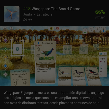
#
18
Wingspan: The Board Game
66
%
Junta
Estrategia
similar
$9.99
Wingspan: El juego de mesa es una adaptación digital de un juego
estratégico de mesa que consiste en ampliar una reserva natural
con aves de distintas rarezas, desde pinzones comunes de baja
puntuación hasta águilas poco comunes.En cada turno,