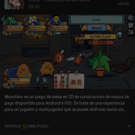
similar
$9.99
Munchkin es un juego de mesa en 2D de construcción de mazos de
pago disponible para Android e iOS. Se trata de una experiencia
para un jugador y multijugador que se puede disfrutar tanto sin
conexión como en línea en modo horizontal. Munchkin salió a la
venta en marzo de 2023 y cuenta actualmente con una valoración
MOSTRAR
12
SIMILITUDES
de 4,7 sobre 5,0 en Google Play y de 4,6 sobre 5,0 en la App Store
de iOS.