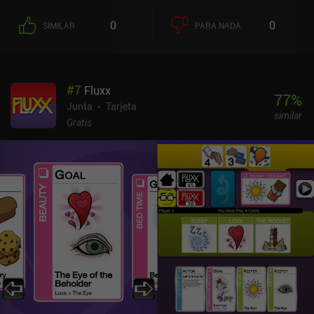
0
0
SIMILAR
PARA NADA
#
7
Fluxx
77
%
Junta
Tarjeta
similar
Gratis