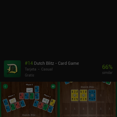
nuestras unidades y, entre combate y combate, mejoramos
nuestros Phobies o abrimos paquetes de cartas que contienen
otros nuevos. Podemos jugar 10 partidas asíncronas a la vez, lo
que garantiza que siempre hay algo que hacer, pero el juego
también incluye partidas en tiempo real, batallas amistosas y un
modo desafío.El tutorial con voz es muy divertido, y todo el juego
rezuma calidad de producción y pulido. Incluso hay juego
multiplataforma entre Android, iOS y PC.Phobies se monetiza a
través de iAPs utilizados para desbloquear y mejorar rápidamente
las unidades. Aunque la moneda utilizada para desbloquear
paquetes gratuitos tiene un límite diario, siempre podemos seguir
#
14
Dutch Blitz - Card Game
jugando para ganar la moneda utilizada para mejorar Phobies y
66
%
Tarjeta
Casual
avanzar hacia las recompensas semanales y estacionales.La
similar
monetización definitivamente da una ventaja a los jugadores de
Gratis
pago, pero el juego sigue mereciendo la pena por su sólida
jugabilidad y su visión única del género.