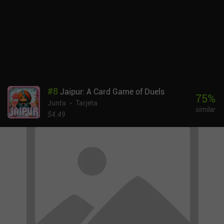
traduce a la perfección este complejo juego mecánico al formato
digital, con partidas offline contra una IA o contra personas reales
y partidas online asíncronas con hasta tres jugadores.Fluxx es
gratuito y no tiene anuncios. El juego físico tiene montones de
expansiones, algunas de las cuales se han trasladado al móvil y
están disponibles como iAP entre 0,99 y 2,99 dólares. Es uno de
mis juegos de mesa favoritos y me alegro mucho de que se haya
lanzado en versión móvil para poder jugar en cualquier momento y
#
8
Jaipur: A Card Game of Duels
lugar.
75
%
Junta
Tarjeta
similar
$4.49