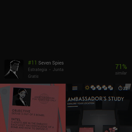
priorización forzada que evita que coloquemos todas las cartas
más fuertes en la misma mano.El estilo pixel art moderno de alta
calidad está bien ejecutado, y el diseño de sonido es agradable. El
modo PvP principal se complementa con varios modos arcade y
mazmorras para un solo jugador que proporcionan nuevas cartas
o copias adicionales para subir de nivel las cartas
existentes.Creatures of Aether se monetiza mediante un pase de
batalla de 4,99 $ e iAPs para paquetes de cartas, que crean una
ventaja de pago por progresar más rápido para los jugadores de
pago. Sin embargo, el núcleo del juego es profundo y divertido, y
#
11
Seven Spies
los jugadores gratuitos pueden disfrutar de los muchos modos de
71
%
Estrategia
Junta
juego y simplemente ganar cartas.
similar
Gratis