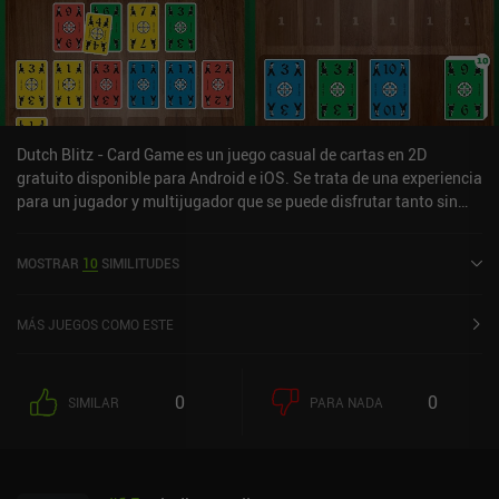
Dutch Blitz - Card Game es un juego casual de cartas en 2D
gratuito disponible para Android e iOS. Se trata de una experiencia
para un jugador y multijugador que se puede disfrutar tanto sin
conexión como en línea en modo vertical. «Dutch Blitz - Card
Game» se lanzó en octubre de 2024 y cuenta actualmente con una
MOSTRAR
10
SIMILITUDES
valoración de 4,7 sobre 5,0 en Google Play y de 4,6 sobre 5,0 en la
App Store de iOS.
MÁS JUEGOS COMO ESTE
0
0
SIMILAR
PARA NADA