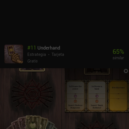
Cards, Look, Your Loot! y Card Thief, y emplea un sistema de
monetización igual de relajado, aunque más caro. Los fans de
estos juegos apreciarán lo que ofrece Relics of the Fallen. Además,
el juego es fácil de jugar y recibe frecuentes actualizaciones, la
última de las cuales añade recompensas diarias.
#
11
Underhand
65
%
Estrategia
Tarjeta
similar
Gratis