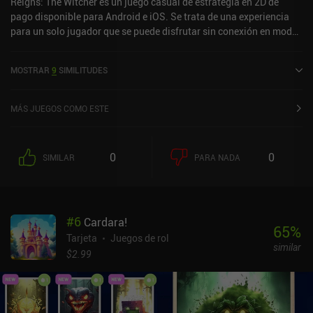
Reigns: The Witcher es un juego casual de estrategia en 2D de
pago disponible para Android e iOS. Se trata de una experiencia
para un solo jugador que se puede disfrutar sin conexión en modo
vertical. Ha recibido una valoración de un usuario de la comunidad
de MiniReview. Reigns: The Witcher se lanzó en febrero de 2026 y
MOSTRAR
9
SIMILITUDES
tiene actualmente una puntuación de 4,5 sobre 5,0 en Google Play
y de 4,6 sobre 5,0 en la App Store de iOS.
MÁS JUEGOS COMO ESTE
0
0
SIMILAR
PARA NADA
#
6
Cardara!
65
%
Tarjeta
Juegos de rol
similar
$2.99