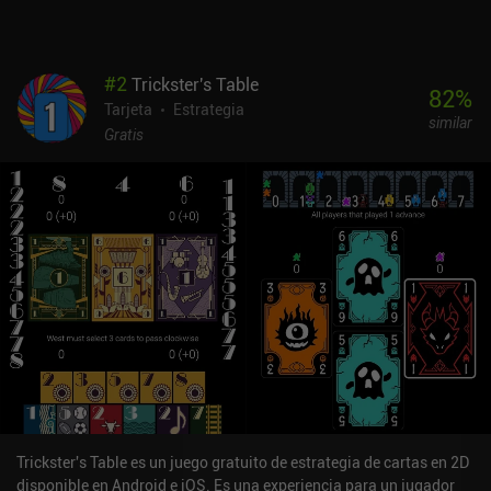
descubrimos la mecánica básica, aprendemos los efectos de las
distintas cartas y nos damos cuenta de que podemos eliminar las
cartas más dañinas en favor de las beneficiosas, el juego empieza
#
2
Trickster's Table
a parecer coser y cantar. Hasta que probamos el modo hardcore,
82
%
Tarjeta
Estrategia
claro.Beecarbonize es completamente gratuito, sin anuncios ni
similar
iAPs.Consigue mantener un bucle de juego cautivador, abordar un
Gratis
tema interesante y relevante para nuestros tiempos, e incluso
ofrecer breves fragmentos de material educativo a través de las
descripciones de las cartas.
Trickster's Table es un juego gratuito de estrategia de cartas en 2D
disponible en Android e iOS. Es una experiencia para un jugador