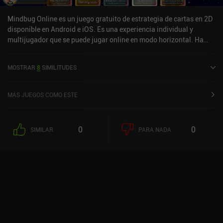
Mindbug Online es un juego gratuito de estrategia de cartas en 2D
disponible en Android e iOS. Es una experiencia individual y
multijugador que se puede jugar online en modo horizontal. Ha
recibido 1 valoración de usuario de la comunidad MiniReview.
Mindbug Online se lanzó en noviembre de 2024 y tiene una
MOSTRAR
8
SIMILITUDES
valoración actual de 3,1 sobre 5,0 en Google Play y de 4,7 sobre 5,0
en la App Store de iOS.
MÁS JUEGOS COMO ESTE
0
0
SIMILAR
PARA NADA