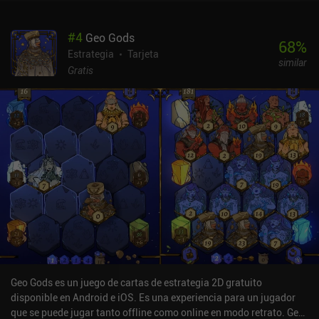
que coincida con su palo. Cualquier otra cosa no puede hacer que
bajen de 1 HP. Ese pequeño giro, junto con el límite de 3 cartas en
#
4
Geo Gods
la mano, es donde entran todas las decisiones estratégicas.
68
%
¿Merece la pena usar este As en una Jota? ¿Cuántos Reyes quedan
Estrategia
Tarjeta
similar
en la baraja? Este 9 de Tréboles podría acabar con esta Reina con
Gratis
sólo 2 HP restantes, pero estaríamos desperdiciando la mayor
parte de su poder. Son este tipo de decisiones las que hacen que el
juego sea divertido. Sin más modos de juego que los distintos
niveles de dificultad, el juego se parece más a las sencillas
variantes de solitario para PC de los años 90 y 2000 que a los
juegos modernos para móviles. No hay mapa de progresión, ni
potenciadores, ni eventos, ni tablas de clasificación ni energía. Y
por eso me gusta. Royal Card Clash se monetiza mediante
anuncios que se pueden desactivar por 2,99 dólares. Para alguien
que busque un rompecabezas de solitario rápido sin 10 sistemas
de progresión diferentes, Royal Card Clash definitivamente vale la
pena probarlo.
Geo Gods es un juego de cartas de estrategia 2D gratuito
disponible en Android e iOS. Es una experiencia para un jugador
que se puede jugar tanto offline como online en modo retrato. Geo