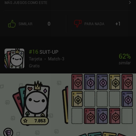
MÁS JUEGOS COMO ESTE
0
+1
SIMILAR
PARA NADA
#
16
SUIT-UP
62
%
Tarjeta
Match-3
similar
Gratis