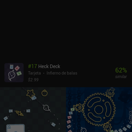
que nos permiten ganar cartas extra por eliminar una columna o
nos permiten eliminar todos los trabajos con una serie de 3
iguales. SUIT-UP se monetiza mediante anuncios ocasionales que
aparecen con tan poca frecuencia que no frustran, y un iAP de 3,99
$ para eliminarlos por completo. Ninguno de los contenidos, como
los tres modos de juego adicionales, está bloqueado tras una
compra.SUIT-UP es un rompecabezas de cartas rápido de aprender
con un estilo artístico limpio y fácil de leer al que cualquiera que
busque un poco de estrategia en su solitario puede hincarle el
diente.
#
17
Heck Deck
62
%
Tarjeta
Infierno de balas
similar
$2.99