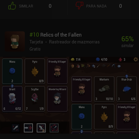
escudos que bloquean cierta cantidad de daño antes de agotarse.
0
0
SIMILAR
PARA NADA
Para hacer el combate más desafiante, cada monstruo tiene
diferentes habilidades que animan las cosas. Algunos siempre
ganarán en caso de empate, mientras que otros siempre empiezan
con una mano base de 16, por ejemplo. Estas habilidades hacen
#
10
Relics of the Fallen
que luchar contra los monstruos más duros sea muy arriesgado, lo
65
%
que significa que a veces es mejor evitarlos, un aspecto que se
Tarjeta
Rastreador de mazmorras
similar
suma a la naturaleza Roguelike del juego. El juego se monetiza a
Gratis
través de anuncios incentivados para revivir, y televisores
colocados alrededor de la mazmorra que reproducen anuncios de
"pausa comercial" cuando se interactúa con ellos. Un iAP de 1,99 $
elimina esta ingeniosa y discreta implementación publicitaria y te
permite conservar las bonificaciones. En general, RogueJack es un
pequeño juego con un divertido sistema de combate y mucho que
ofrecer a cualquier fan de los juegos de cartas de mazmorras.