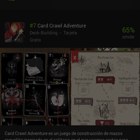
con un sistema de pases de batalla que desbloquea más contenido
final a medida que lo completamos. Por desgracia, este mismo
sistema impide la progresión, ya que debemos terminar sus 60
#
7
Card Crawl Adventure
niveles para enfrentarnos al jefe final. Y esta integración en el
65
%
objetivo principal del juego no queda tan clara como debería. Los
Deck-Building
Tarjeta
similar
enemigos son variados y presentan un precioso arte de cartas.
Gratis
Mientras que algunos de ellos sólo modifican nuestras
estadísticas, otros cambian nuestra forma de movernos o nos
redirigen a un lugar diferente del mapa. Por desgracia, esto
significa que el juego está muy influenciado por el RNG. Además,
los controles para previsualizar las cartas adyacentes no son todo
lo fluidos que deberían. Los jugadores que busquen una
experiencia rápida y rápida pueden disfrutar de Cardara!, pero los
que prefieran una experiencia de juego más matizada y profunda
probablemente se sentirán decepcionados por el potencial
desaprovechado. Cardara! es un juego premium de 2,99 $ sin
anuncios ni iAP.
Card Crawl Adventure es un juego de construcción de mazos
roguelike inspirado en el solitario en el que usamos cartas para