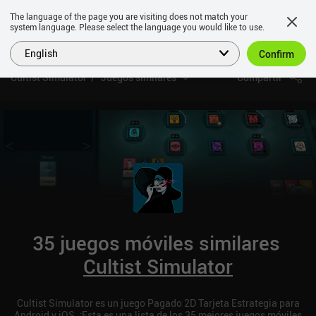
The language of the page you are visiting does not match your
system language. Please select the language you would like to use.
English
Confirm
Cultist Simulator
Juegos similares
Compartir
35 juegos móviles similares
Cultist Simulator
Cultist Simulator es un juego Pagado 2D Tarjeta Estrategia para
Android y iOS. ¡Esta es una lista de los 35 mejores juegos móviles