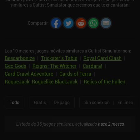
similares a Cultist Simulator que creemos que te encantarán!
Compartir
:
Los 10 mejores juegos móviles similares a Cultist Simulator son:
Beecarbonize
|
Trickster's Table
|
Royal Card Clash
|
Geo Gods
|
Reigns: The Witcher
|
Cardara!
|
Card Crawl Adventure
|
Cards of Terra
|
RogueJack: Roguelike BlackJack
|
Relics of the Fallen
Todo
Gratis
|
De pago
Sin conexión
|
En línea
Listado de 35 juegos similares, actualizado
hace 2 meses