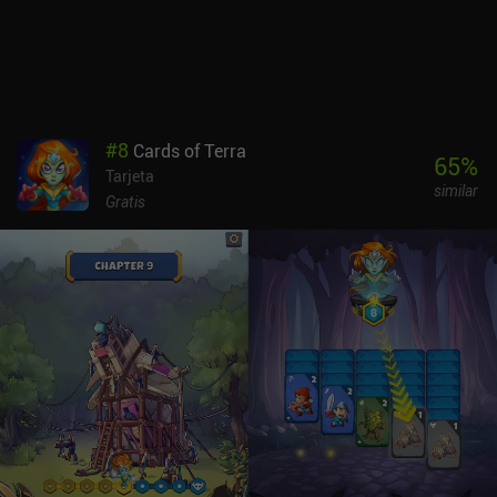
mazos, y es lo bastante desafiante como para resultar interesante.
Pero no me atrajo lo suficiente como para querer jugar "solo un
turno más".Card Crawl Adventure es gratuito, sin anuncios. Hay
algunos iAP de 0,99 $ para distintos personajes con cartas y
habilidades especiales, e incluso podemos probarlos antes de
comprarlos. Puede que el juego no sea tan divertido como sus
#
8
Cards of Terra
predecesores, pero es ameno y merece la pena echarle un vistazo si
65
%
Tarjeta
disfrutaste con Card Crawl y Card Thief.
similar
Gratis