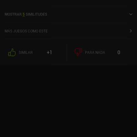
Gods se lanzó en julio de 2023 y tiene una valoración actual de 4,5
sobre 5,0 en Google Play y de 4,6 sobre 5,0 en la App Store de iOS.
MOSTRAR
5
SIMILITUDES
MÁS JUEGOS COMO ESTE
+1
0
SIMILAR
PARA NADA