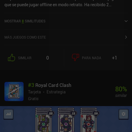
que se puede jugar offline en modo retrato. Ha recibido 2
valoraciones de usuarios de la comunidad MiniReview. Trickster's
Table se lanzó en marzo de 2023 y tiene una valoración actual de
MOSTRAR
8
SIMILITUDES
4,9 sobre 5,0 en Google Play y de 4,9 sobre 5,0 en la App Store de
iOS.
MÁS JUEGOS COMO ESTE
0
+1
SIMILAR
PARA NADA
#
3
Royal Card Clash
80
%
Tarjeta
Estrategia
similar
Gratis