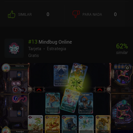
héroes únicos con los que jugar (desbloqueados mediante oro del
juego o moneda premium) y múltiples modos de juego, ¡Mira, tu
0
0
SIMILAR
PARA NADA
botín! es muy divertido y tiene un nivel decente de rejugabilidad
también.La monetización se produce a través de anuncios que
aparecen de vez en cuando cuando morimos, que se pueden
eliminar a través de un iAP de $ 2, y iAPs adicionales para comprar
#
13
Mindbug Online
moneda premium para desbloquear cuatro de los héroes.
62
%
Tarjeta
Estrategia
similar
Gratis