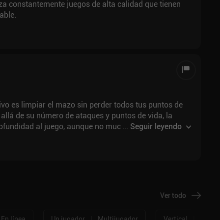
nza constantemente juegos de alta calidad que tienen
able.
tivo es limpiar el mazo sin perder todos tus puntos de
llá de su número de ataques y puntos de vida, la
rofundidad al juego, aunque no mucha. En general, lo
...
Seguir leyendo
 antes de que creara la joya que son Card Thief y
Ver todo
|
|
En línea
Un jugador
Multijugador
Vertical
Horizo