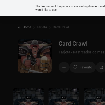
Android
The language of the page you are visiting does not ma
would like to use.
iOS
Home
Tarjeta
Card Crawl
Card Crawl
Tarjeta
Rastreador de ma
Favorito