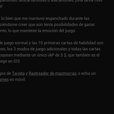
uipándolas, descartándolas o atacándolas, ¡una tarea más
e!
r lo bien que me mantuvo enganchado durante las
aciéndome creer que aún tenía posibilidades de ganar
nto, lo que mantiene la emoción del juego.
e juego normal y las 10 primeras cartas de habilidad son
ones, los 3 modos de juego adicionales y todas las cartas
oquean mediante un único iAP de 5 $, que también es el
uego en iOS.
egos de
Tarjeta
y
Rastreador de mazmorras
, o echa un
games
en móvil.