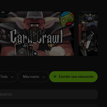
Todo
Más nuevo
Escribir una valoración
suarios