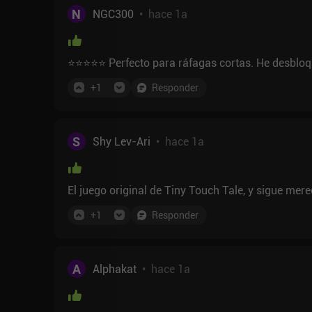
N
NGC300
•
hace 1a
⭐⭐⭐⭐⭐ Perfecto para ráfagas cortas. He desbloq
+
1
Responder
S
Shy Lev-Ari
•
hace 1a
El juego original de Tiny Touch Tale, y sigue mer
+
1
Responder
A
Alphakat
•
hace 1a