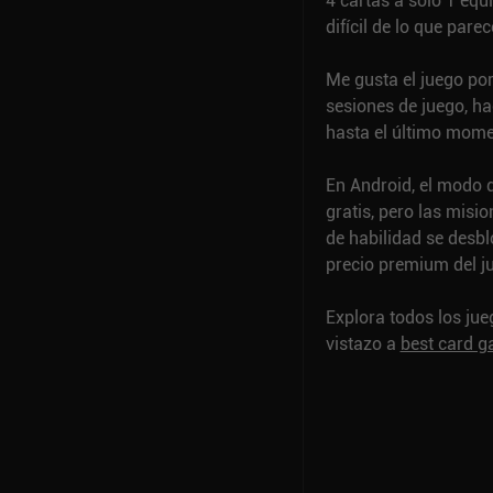
4 cartas a solo 1 eq
difícil de lo que parec
Me gusta el juego po
sesiones de juego, h
hasta el último mome
En Android, el modo d
gratis, pero las misi
de habilidad se desbl
precio premium del j
Explora todos los ju
vistazo a
best card 