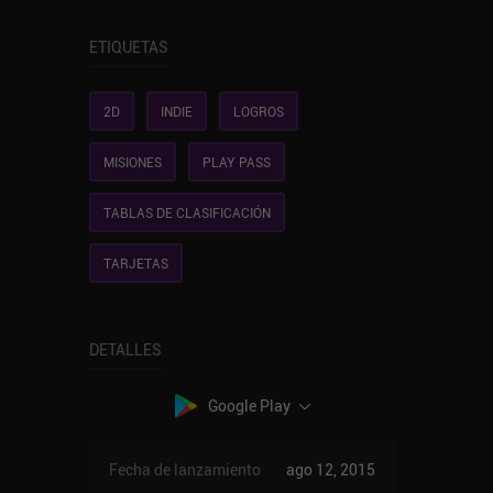
ETIQUETAS
2D
INDIE
LOGROS
MISIONES
PLAY PASS
TABLAS DE CLASIFICACIÓN
TARJETAS
DETALLES
Google Play
Fecha de lanzamiento
ago 12, 2015