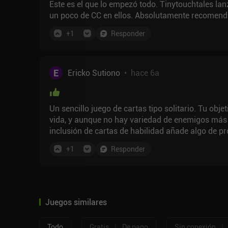
Este es el que lo empezó todo. Tinytouchtales la
un poco de CC en ellos. Absolutamente recomend
+
1
Responder
E
Ericko Sutiono
•
hace 6a
Un sencillo juego de cartas tipo solitario. Tu obje
vida, y aunque no hay variedad de enemigos más a
inclusión de cartas de habilidad añade algo de p
veo como un gran intento inicial de Arnold Rauers
+
1
Responder
Maze Machina.
Juegos similares
|
|
Todo
Gratis
De pago
Sin conexión