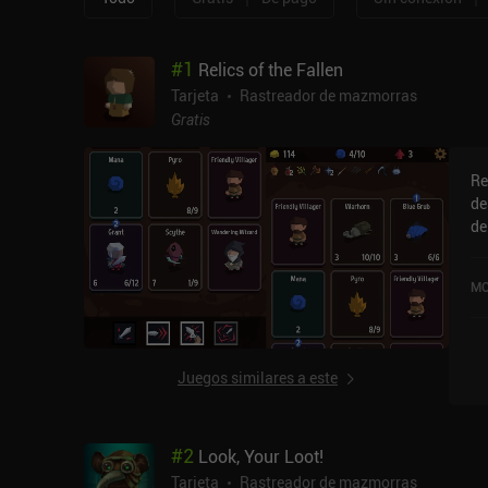
#
1
Relics of the Fallen
Tarjeta
Rastreador de mazmorras
Gratis
Re
de
de
lu
se
MO
de
de
só
pu
Juegos similares a este
cu
ju
un
#
2
Look, Your Loot!
qu
de
Tarjeta
Rastreador de mazmorras