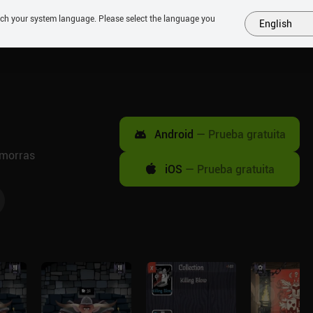
tch your system language. Please select the language you
English
MÁS
PRÓXIMOS
SIMILARES
COLECCIONES
TOP
Android
—
Prueba gratuita
zmorras
iOS
—
Prueba gratuita