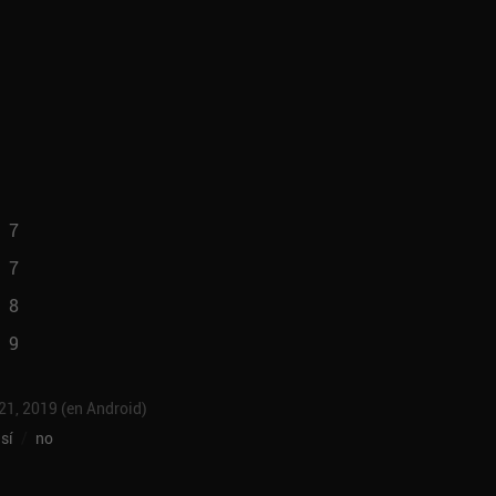
7
7
8
9
 21, 2019 (en Android)
sí
/
no