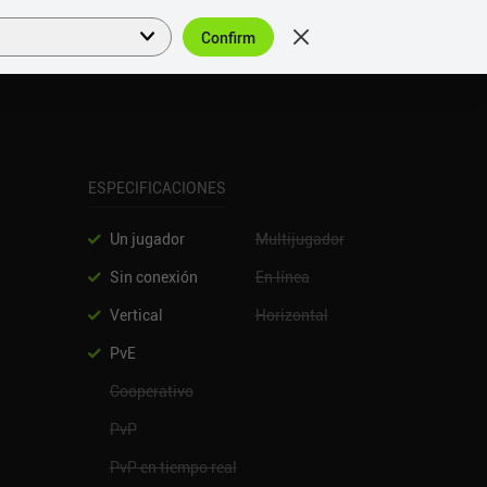
Confirm
Acceder
ES
ESPECIFICACIONES
Un jugador
Multijugador
Sin conexión
En línea
Vertical
Horizontal
PvE
Cooperativo
PvP
PvP en tiempo real