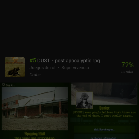
#
5
DUST - post apocalyptic rpg
72
%
Juegos de rol
Supervivencia
similar
Gratis