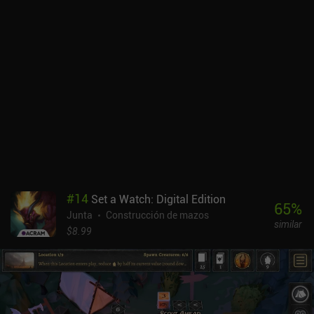
que es el más caótico de todos, luchamos contra oleadas
interminables de piezas de ajedrez blancas que aparecen
periódicamente. El concepto básico del juego está bastante bien
ejecutado, y el diseño artístico y sonoro es excelente. Dicho esto,
resultaba bastante frustrante morir porque mi escudo no
detectaba correctamente los ataques que venían desde detrás de
una pieza destruida, lo que me hizo perder en múltiples ocasiones.
«Shotgun King» es un juego de pago sin anuncios ni compras in-
app, tanto en Android como en iOS. Si te encantan los roguelikes y
el ajedrez, no lo dudes ni un segundo.
#
14
Set a Watch: Digital Edition
65
%
Junta
Construcción de mazos
similar
$8.99