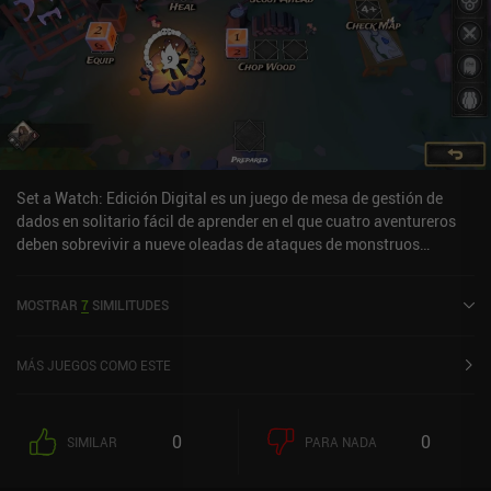
Set a Watch: Edición Digital es un juego de mesa de gestión de
dados en solitario fácil de aprender en el que cuatro aventureros
deben sobrevivir a nueve oleadas de ataques de monstruos
asignando cuidadosamente los dados para atacar directamente a
los monstruos o activar las habilidades únicas de nuestras
MOSTRAR
7
SIMILITUDES
aventuras. Aunque el daño enemigo, los efectos de las criaturas y
el uso excesivo agotarán nuestras habilidades, un aventurero
podrá descansar en el campamento en cada ronda. Allí, puede usar
MÁS JUEGOS COMO ESTE
sus dados para realizar acciones de apoyo, como aumentar la
visibilidad de las criaturas que se acercan, curar al equipo o
intercambiar habilidades. Si todas nuestras habilidades se
0
0
SIMILAR
PARA NADA
agotan, perdemos la partida. Una partida con éxito dura
aproximadamente una hora, algo más en las dificultades más