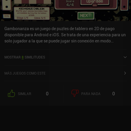
Gambonanza es un juego de puzles de tablero en 2D de pago
disponible para Android e iOS. Se trata de una experiencia para un
solo jugador a la que se puede jugar sin conexión en modo
horizontal. Ha recibido 5 valoraciones de los usuarios de la
comunidad MiniReview. Gambonanza se lanzó en abril de 2026 y
MOSTRAR
8
SIMILITUDES
tiene actualmente una puntuación de 4,8 sobre 5,0 en Google Play
y de 4,9 sobre 5,0 en la App Store de iOS.
MÁS JUEGOS COMO ESTE
0
0
SIMILAR
PARA NADA