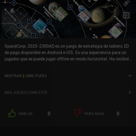
SpaceCorp: 2025-2300AD es un juego de estrategia de tablero 2D
de pago disponible en Android e iOS. Es una experiencia para un
jugador que se puede jugar offline en modo horizontal. Ha recibido
5 valoraciones de usuarios de la comunidad MiniReview.
SpaceCorp: 2025-2300AD se lanzó en noviembre de 2025 y tiene
MOSTRAR
8
SIMILITUDES
una valoración actual de 4,6 sobre 5,0 en Google Play y de 4,1
sobre 5,0 en la App Store de iOS.
MÁS JUEGOS COMO ESTE
0
0
SIMILAR
PARA NADA