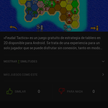
«Feudal Tactics» es un juego gratuito de estrategia de tablero en
2D disponible para Android. Se trata de una experiencia para un
solo jugador que se puede disfrutar sin conexión, tanto en modo
vertical como horizontal. «Feudal Tactics» se lanzó en agosto de
2022 y cuenta actualmente con una valoración de 4,1 sobre 5,0 en
MOSTRAR
7
SIMILITUDES
Google Play.
MÁS JUEGOS COMO ESTE
0
0
SIMILAR
PARA NADA