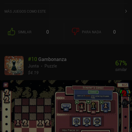
valoración de 3,6 sobre 5,0 en Google Play.
MÁS JUEGOS COMO ESTE
0
0
SIMILAR
PARA NADA
#
10
Gambonanza
67
%
Junta
Puzzle
similar
$4.19