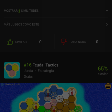
Island: Dice City Builder fue lanzado en septiembre de 2025.
MOSTRAR
6
SIMILITUDES
MÁS JUEGOS COMO ESTE
0
0
SIMILAR
PARA NADA
#
16
Feudal Tactics
65
%
Junta
Estrategia
similar
Gratis