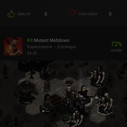
determinados trabajos y definen su enfoque preferido de las
situaciones a las que se enfrenta.Finalmente, salimos a la
0
0
SIMILAR
PARA NADA
naturaleza para buscar provisiones y participar en encuentros
armados contra agresivas hordas de comecerebros. El combate se
desarrolla por turnos, en el que los oponentes de ambos bandos
realizan una única acción durante su turno: atacar con una de las
#
4
Mutant Meltdown
armas cuerpo a cuerpo o a distancia que tengan equipadas en ese
72
%
momento, utilizar una habilidad especial de combate o ayudar a
Supervivencia
Estrategia
similar
los compañeros que lo necesiten.Ganar experiencia permite a los
$4.00
personajes subir de nivel, aumentando sus estadísticas y ganando
puntos de habilidad, que pueden gastarse en habilidades de
combate o de trabajo, por ejemplo, aumentando la tasa de éxito en
la caza o dando acceso a nuevas recetas de artesanía. Si no
tenemos cuidado, los miembros del grupo pueden morir,
obligándonos a seguir sin ellos, hasta que reclutemos nuevos
supervivientes.Perder el juego nos hará empezar todo de nuevo,
pero si conseguimos completar ciertos logros, podremos mejorar
permanentemente nuestras condiciones iniciales, o incluso
desbloquear nuevas clases de personajes. Por desgracia, a pesar
de la aparente variedad del juego, el proceso acaba haciéndose
bastante repetitivo. Me desagrada especialmente lo lento y