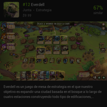
#
12
Everdell
67
%
Junta
Estrategia
similar
$9.99
Everdell es un juego de mesa de estrategia en el que nuestro
objetivo es expandir una ciudad basada en el bosque a lo largo de
cuatro estaciones construyendo todo tipo de edificaciones,
elaborando cartas y reuniendo recursos para atraer a nuevos
ciudadanos.En cada turno, colocamos un pequeño número de