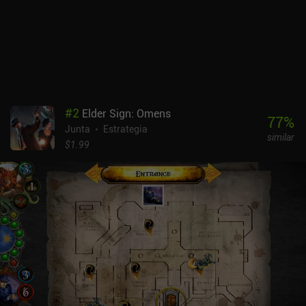
por el terreno, matando enemigos a diestro y siniestro. De hecho,
se desaconseja enormemente entrar en combate, ya que cada
enfrentamiento conlleva una pérdida inevitable de tiempo valioso.
En lugar de eso, nos vemos obligados a calcular cada movimiento
de forma precisa, casi como en un puzzle, que es también la
característica más singular del juego.Esta versión para móviles
está construida de forma magistral, con gráficos geniales, música
atmosférica, controles cómodos y un gran rendimiento sin lags ni
#
2
Elder Sign: Omens
problemas significativos.Legends of Andor es un juego premium
77
%
Junta
Estrategia
de 5,99 $ sin anuncios ni iAP. Difiere ligeramente de su homólogo
similar
físico al no incluir expansiones ni multijugador, pero aun así
$1.99
proporciona una gran experiencia a cualquier aficionado a los
juegos tácticos de alta calidad.