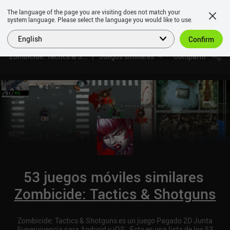
The language of the page you are visiting does not match your
system language. Please select the language you would like to use.
English
Confirm
Zombicide: Tactics & Shotguns
Juegos similares
Compartir
53 juegos móviles similares
Zombicide: Tactics & Shotguns
Zombicide: Tactics & Shotguns es un juego Pagado 2D Junta
Supervivencia para Android y iOS. ¡Esta es una lista de los 53