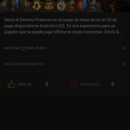
Devils & Demons Premium es un juego de mesa de rol en 2D de
pago disponible en Android e iOS. Es una experiencia para un
jugador que se puede jugar offline en modo horizontal. Devils &
Demons Premium se lanzó en febrero de 2015 y tiene una
valoración actual de 4,4 sobre 5,0 en Google Play y de 3,3 sobre 5,0
MOSTRAR
10
SIMILITUDES
en la App Store de iOS.
MÁS JUEGOS COMO ESTE
0
0
SIMILAR
PARA NADA