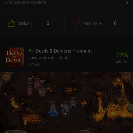
MÁS JUEGOS COMO ESTE
0
0
SIMILAR
PARA NADA
#
7
Devils & Demons Premium
72
%
Juegos de rol
Junta
similar
$2.99