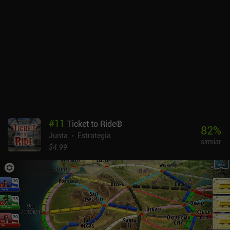
#
11
Ticket to Ride®
82
%
Junta
Estrategia
similar
$4.99