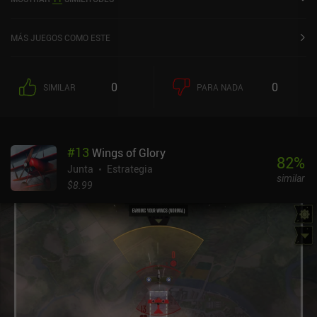
sobre 5,0 en la App Store de iOS.
MÁS JUEGOS COMO ESTE
0
0
SIMILAR
PARA NADA
#
13
Wings of Glory
82
%
Junta
Estrategia
similar
$8.99