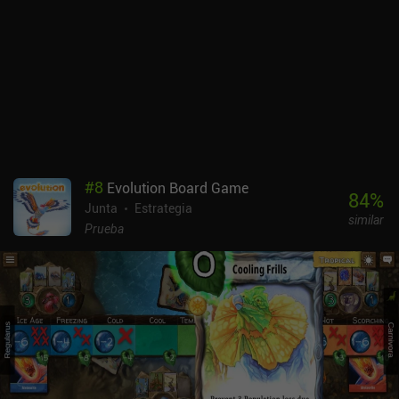
que la probé. Funcionó perfectamente en mi teléfono, pero me
habría gustado jugar en una pantalla más grande.El juego es algo
complejo y la interfaz no siempre es intuitiva, pero el tutorial
ofrece una buena introducción a los conceptos básicos y, tras unas
cuantas rondas, las reglas empiezan a encajar.En cuanto a modos
de juego, cuenta con un modo offline para un jugador contra la IA y
un modo multijugador en tiempo real o asíncrono de 72
horas.Wingspan es un juego premium de 9,99 $ con una expansión
europea opcional y algo cara que se vende a través de un iAP de
9,99 $. El lag y los cuelgues fueron una decepción para un juego
#
8
Evolution Board Game
que, por lo demás, es estupendo y que recomiendo
84
%
Junta
Estrategia
encarecidamente por su accesibilidad y su temática y jugabilidad
similar
suaves pero atractivas.
Prueba