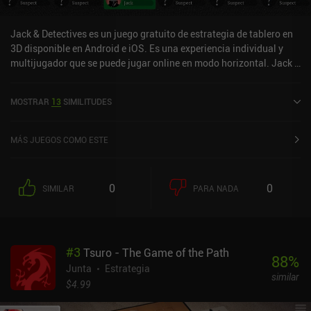
Jack & Detectives es un juego gratuito de estrategia de tablero en
3D disponible en Android e iOS. Es una experiencia individual y
multijugador que se puede jugar online en modo horizontal. Jack &
Detectives se lanzó en septiembre de 2024 y tiene una valoración
actual de 3,8 sobre 5,0 en Google Play y de 4,5 sobre 5,0 en la App
MOSTRAR
13
SIMILITUDES
Store de iOS.
MÁS JUEGOS COMO ESTE
0
0
SIMILAR
PARA NADA
#
3
Tsuro - The Game of the Path
88
%
Junta
Estrategia
similar
$4.99