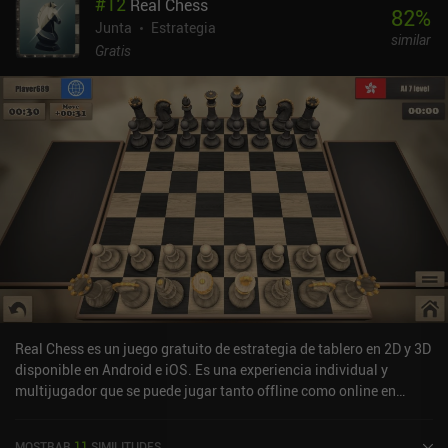
#
12
Real Chess
82
%
Junta
Estrategia
similar
Gratis
Real Chess es un juego gratuito de estrategia de tablero en 2D y 3D
disponible en Android e iOS. Es una experiencia individual y
multijugador que se puede jugar tanto offline como online en
modo retrato y paisaje. Real Chess se lanzó en octubre de 2013 y
tiene una valoración actual de 4,4 sobre 5,0 en Google Play y de 4,3
MOSTRAR
11
SIMILITUDES