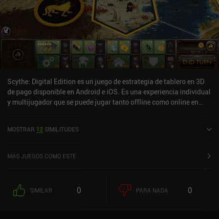
Scythe: Digital Edition es un juego de estrategia de tablero en 3D
de pago disponible en Android e iOS. Es una experiencia individual
y multijugador que se puede jugar tanto offline como online en
modo horizontal. Scythe: Digital Edition se lanzó en septiembre de
2020 y tiene una valoración actual de 3,8 sobre 5,0 en Google Play
MOSTRAR
12
SIMILITUDES
y de 3,1 sobre 5,0 en la App Store de iOS.
MÁS JUEGOS COMO ESTE
0
0
SIMILAR
PARA NADA