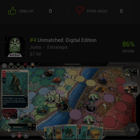
crear accidentalmente un camino que nos saque del borde.Es un
juego agradablemente rápido que se aprende en pocos minutos.
0
0
SIMILAR
PARA NADA
Para ganar, tenemos que elaborar estrategias de movimiento
basadas en las cartas que nos han dado, pero también responder
tácticamente a los caminos construidos por otros jugadores.
Aparte de la condición de victoria estándar de último hombre en
#
4
Unmatched: Digital Edition
pie, esta versión digital de Tsuro también nos permite cambiarla
86
%
para que gane el jugador con el camino más largo o el camino con
Junta
Estrategia
similar
más bucles.El multijugador online no es muy bueno, sólo nos
$7.99
permite jugar con nuestros amigos de Facebook. Por suerte, la IA
está bien hecha y tiene tres niveles de dificultad.El tablero en 3D
tiene un aspecto increíble, y el hecho de que nuestra piedra deje un
rastro de color al moverse es un añadido precioso. Sin embargo,
una vista 2D de arriba abajo habría sido de ayuda, ya que es difícil
ver lo que ocurre en el otro extremo del tablero y no podemos
girarlo completamente.Tsuro cuesta 4,99 $ en Android y 3,99 $ en
iOS. La mezcla de simplicidad y estrategia del juego lo convierte
en un clásico casual instantáneo. Aparte del decepcionante modo
multijugador, la aplicación es una adaptación sólida que en
algunos aspectos incluso supera a la versión de mesa.