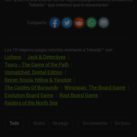
Tokaido™ que creemos que te encantarán!
Compartir
:
Los 10 mejores juegos móviles similares a Tokaido™ son:
Lichess
|
Jack & Detectives
|
Tsuro - The Game of the Path
|
Unmatched: Digital Edition
|
Reiner Knizia Yellow & Yangtze
|
The Castles Of Burgundy
|
Wingspan: The Board Game
|
Evolution Board Game
|
Root Board Game
|
Raiders of the North Sea
Todo
Gratis
|
De pago
Sin conexión
|
En línea