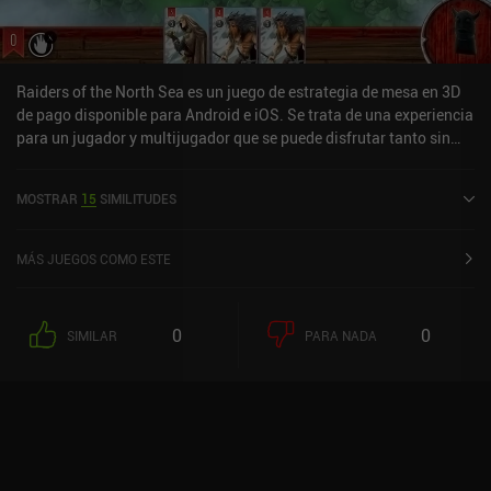
y 9,99 $ que complementan el juego principal añadiendo nuevas
facciones y opciones de IA. En general, Root es un gran juego de
estrategia con horas de entretenimiento para cualquier fan del
género.
Raiders of the North Sea es un juego de estrategia de mesa en 3D
de pago disponible para Android e iOS. Se trata de una experiencia
para un jugador y multijugador que se puede disfrutar tanto sin
conexión como en línea en modo horizontal. «Raiders of the North
Sea» se lanzó en julio de 2019 y cuenta actualmente con una
MOSTRAR
15
SIMILITUDES
valoración de 4,6 sobre 5,0 en Google Play y de 4,7 sobre 5,0 en la
App Store de iOS.
MÁS JUEGOS COMO ESTE
0
0
SIMILAR
PARA NADA