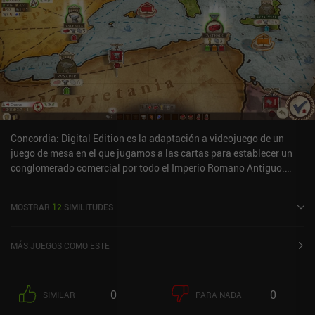
Concordia: Digital Edition es la adaptación a videojuego de un
juego de mesa en el que jugamos a las cartas para establecer un
conglomerado comercial por todo el Imperio Romano Antiguo.
Jugando como mercaderes romanos, colocamos cartas que -entre
otras cosas- nos permiten establecer casas en distintas ciudades,
MOSTRAR
12
SIMILITUDES
producir diversos bienes o comprar nuevas cartas. Al final de la
partida, nos puntuarán según las cartas que tengamos en la
mano.Aunque la ambientación romana suele evocar imágenes de
MÁS JUEGOS COMO ESTE
espadas y sandalias, en Concordia no hay combate. De hecho, su
fuerte énfasis en el comercio hizo que al principio me costara
tanto encontrar la verdadera diversión que estuve a punto de
0
0
SIMILAR
PARA NADA
dejarlo. Pero me alegro de haber perseverado. Porque cuando el