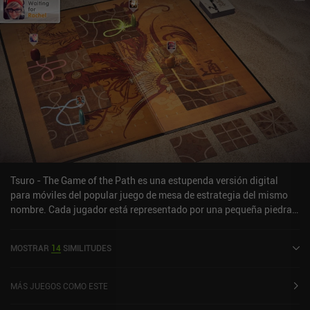
Tsuro - The Game of the Path es una estupenda versión digital
para móviles del popular juego de mesa de estrategia del mismo
nombre. Cada jugador está representado por una pequeña piedra,
y nuestro objetivo es colocar fichas en el tablero que tienen una
serie de líneas. Nuestra piedra se mueve a lo largo de estas líneas,
MOSTRAR
14
SIMILITUDES
y a medida que cada jugador va colocando más y más, los
caminos empiezan a cruzarse rápidamente. Aquí es donde el juego
empieza a ponerse interesante, ya que tenemos que evitar
MÁS JUEGOS COMO ESTE
cuidadosamente que otros jugadores nos saquen del tablero, o