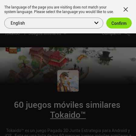
The language of the page you are visiting does not match your
system language. Please select the language you would like to use.
English
Confirm
Tokaido™
Juegos similares
Compartir
60 juegos móviles similares
Tokaido™
Tokaido™ es un juego Pagado 3D Junta Estrategia para Android y
iOS. ¡Esta es una lista de los 60 mejores juegos móviles similares a