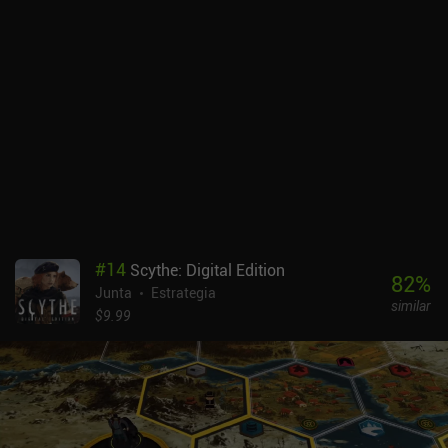
cambiantes consiguen que nos sintamos como si formáramos
parte de una trepidante batalla aérea, lo cual es muy
impresionante para un juego basado en cartas.La IA es todo un
reto, e incluso podemos personalizar el número y los tipos de
aviones en cada partida. Por no mencionar que hay varios tipos de
misiones y multijugador online. Todo esto ayuda a crear mucha
rejugabilidad. El diseño artístico y la perspectiva de arriba abajo
son sencillos pero efectivos. El mayor inconveniente es que las
notificaciones y otros aspectos de la interfaz de usuario son
demasiado pequeños para leerlos cómodamente en una pantalla
pequeña. Esto es lo único que me ha decepcionado. Wings Of Glory
es un juego premium con un precio de 8,99 $. Es fácil de aprender,
pero ofrece una gran variedad de desafiantes modos de juego, y me
#
14
Scythe: Digital Edition
encantaron los detalles históricos.
82
%
Junta
Estrategia
similar
$9.99