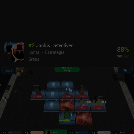
que resulta increíble para empezar partidas rápidas y relámpago.
Le falta funcionalidad y bots variados pero tiene todo lo demás
que necesitas para una gran experiencia ajedrecística.
#
2
Jack & Detectives
88
%
Junta
Estrategia
similar
Gratis