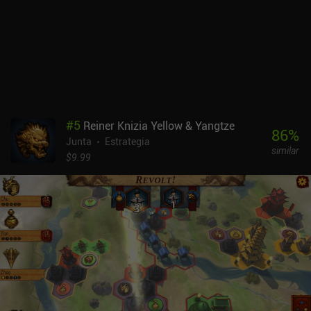
buenas y transmiten un ambiente de aventura, terror o fantasía,
dependiendo del personaje. Unmatched cuesta 7,99 $, con la
opción de comprar todos los personajes adicionales previstos y
lanzados anteriormente por 9,99 $ o a través de iAP individuales.
Dado que el juego base sólo nos proporciona 4 personajes, el
precio es bastante caro. En general, aunque la jugabilidad no sea
la más original, el tema me ha enganchado y me lo he pasado en
grande jugando a Unmatched.
#
5
Reiner Knizia Yellow & Yangtze
86
%
Junta
Estrategia
similar
$9.99