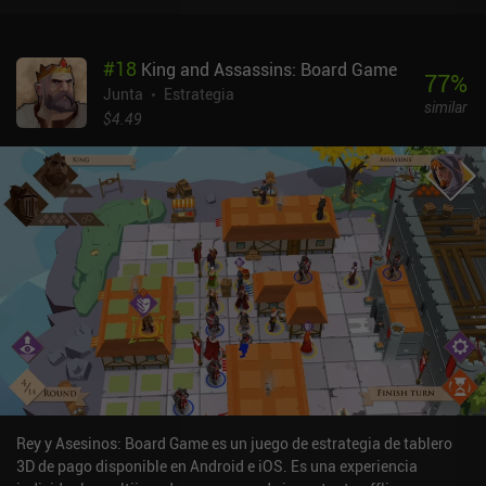
juego encajó en su sitio, me lo pasé en grande con el concepto
sencillo de jugar, pero difícil de ganar. En cada turno, simplemente
tenemos que jugar una carta, y gracias a un útil botón de deshacer,
#
18
King and Assassins: Board Game
podemos comprobar las diferentes opciones antes de
77
%
comprometernos. Podemos centrarnos en expandir nuestro
Junta
Estrategia
similar
imperio, construir más puestos de comercio o vender una mayor
$4.49
variedad de mercancías, y cada estrategia es un camino
igualmente válido hacia la victoria.La interfaz de usuario es muy
fácil de usar, con toda la información accesible en unos pocos
toques. Asimismo, el estilo artístico es fluido y colorido. El tutorial
es algo aburrido, lo que puede haber contribuido a que el juego sea
difícil de entender, pero al menos es funcional.El juego cuenta con
una excelente variedad de modos multijugador personalizables
entre plataformas, así como una IA robusta para las partidas en
solitario. En realidad, se trata de un juego reflexivo y
aparentemente complejo que permite muchos estilos de juego
diferentes.Concordia cuesta 8,49 $ en Android y 6,99 $ en iOS, con
DLCs disponibles como iAPs individuales o una compra única del
"Season Pass" para todas las expansiones actuales y futuras.
Rey y Asesinos: Board Game es un juego de estrategia de tablero
3D de pago disponible en Android e iOS. Es una experiencia