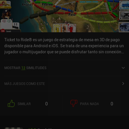
Ticket to Ride® es un juego de estrategia de mesa en 3D de pago
disponible para Android e iOS. Se trata de una experiencia para un
jugador o multijugador que se puede disfrutar tanto sin conexión
como en línea en modo horizontal. Ticket to Ride® se lanzó en
diciembre de 2023 y tiene una valoración actual de 4 sobre 5,0 en
MOSTRAR
12
SIMILITUDES
Google Play y de 4,6 sobre 5,0 en la App Store de iOS.
MÁS JUEGOS COMO ESTE
0
0
SIMILAR
PARA NADA