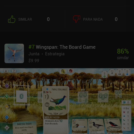
colocarlos en el tablero, vender bienes u obtener una bonificación.
Podemos centrar nuestra estrategia en construir nuestro propio
tablero de la forma más eficiente posible o en interferir en los
0
0
SIMILAR
PARA NADA
planes de nuestros oponentes, pero para ganar suele ser necesario
un equilibrio entre ambos. Hay multitud de formas de conseguir
puntos, y una gran ventaja de esta versión digital es que se
encarga de cosas como montar el tablero y llevar la cuenta de los
#
7
Wingspan: The Board Game
puntos, lo que nos permite centrarnos en el juego.La aplicación
86
%
también es mucho más atractiva visualmente que la versión de
Junta
Estrategia
similar
sobremesa, aunque las animaciones son bastante lentas por
$9.99
defecto, lo que alarga la partida más de lo necesario. Por suerte,
hay una opción para acelerarlas.A diferencia de otros juegos de
mesa digitales, este también cuenta con muchas opciones
multijugador, como partidas clasificatorias en tiempo real o
asíncronas con desconocidos, partidas amistosas en línea y pases
y partidas locales. La IA para un jugador también es muy sólida,
con 3 niveles de dificultad que suponen un reto decente.The
Castles Of Burgundy es un juego de mesa digital de 9,99 $ que se
vuelve bastante adictivo una vez que le coges el truco a las reglas,
y es fácil ver por qué se ha ganado tan buena reputación. Lo
recomiendo encarecidamente a los aficionados a los juegos de