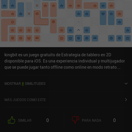
kingbit es un juego gratuito de Estrategia de tablero en 2D
disponible para iOS. Es una experiencia individual y multijugador
que se puede jugar tanto offline como online en modo retrato.
kingbit fue lanzado en marzo de 2023 y tiene una valoración
actual de 4,7 sobre 5,0 en iOS App Store.
MOSTRAR
8
SIMILITUDES
MÁS JUEGOS COMO ESTE
0
0
SIMILAR
PARA NADA