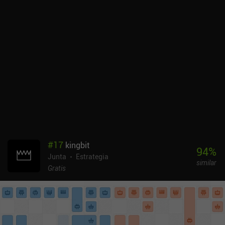
#
17
kingbit
94
%
Junta
Estrategia
similar
Gratis