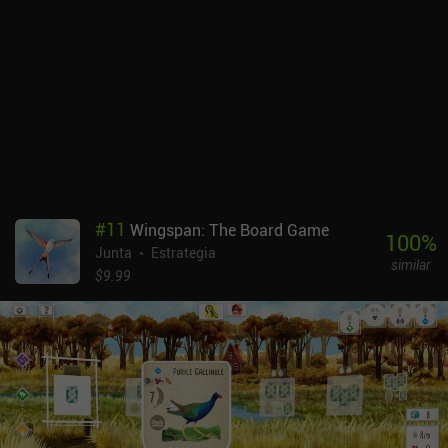
interesa perder una guerra si al hacerlo también eliminamos a
líderes enemigos fuertes.Es un juego complicado con una pequeña
curva de aprendizaje, pero también es muy rápido: una partida
completa en solitario puede terminarse en 15 minutos. Una vez
que entendí el concepto, el juego me pareció muy entretenido.
Jugar contra la IA está muy bien, pero el juego realmente brilla en
multijugador -en tiempo real o asíncrono-, donde puedes apuñalar
por la espalda a tus amigos o a desconocidos mientras ellos hacen
lo mismo contigo. Yellow & Yantze es un juego premium de 9,99 $.
El modo campaña no supone un gran desafío y habría estado bien
contar con algunos mapas diferentes para variar. Dejando a un
#
11
Wingspan: The Board Game
lado estas objeciones, es un juego fantástico que consigue hacer
100
%
Junta
Estrategia
algo diferente con el género.
similar
$9.99