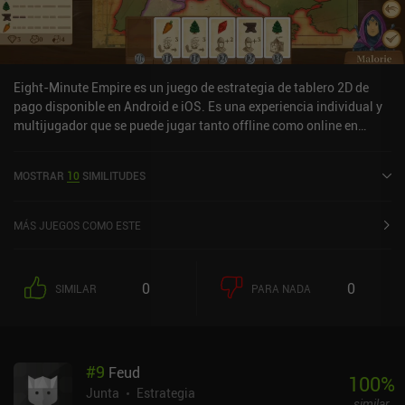
Eight-Minute Empire es un juego de estrategia de tablero 2D de
pago disponible en Android e iOS. Es una experiencia individual y
multijugador que se puede jugar tanto offline como online en
modo horizontal. Eight-Minute Empire se lanzó en septiembre de
2017 y tiene una valoración actual de 4,2 sobre 5,0 en Google Play
MOSTRAR
10
SIMILITUDES
y de 4,5 sobre 5,0 en la App Store de iOS.
MÁS JUEGOS COMO ESTE
0
0
SIMILAR
PARA NADA
#
9
Feud
100
%
Junta
Estrategia
similar