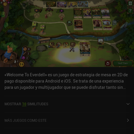
un giro diferente al género. Es un juego bien hecho y muy divertido,
tanto en solitario como con amigos.
«Welcome To Everdell» es un juego de estrategia de mesa en 2D de
pago disponible para Android e iOS. Se trata de una experiencia
para un jugador y multijugador que se puede disfrutar tanto sin
conexión como en línea en modo horizontal. «Welcome To
Everdell» se lanzó en junio de 2024 y cuenta actualmente con una
MOSTRAR
10
SIMILITUDES
valoración de 4,7 sobre 5,0 en Google Play y de 4,9 sobre 5,0 en la
App Store de iOS.
MÁS JUEGOS COMO ESTE