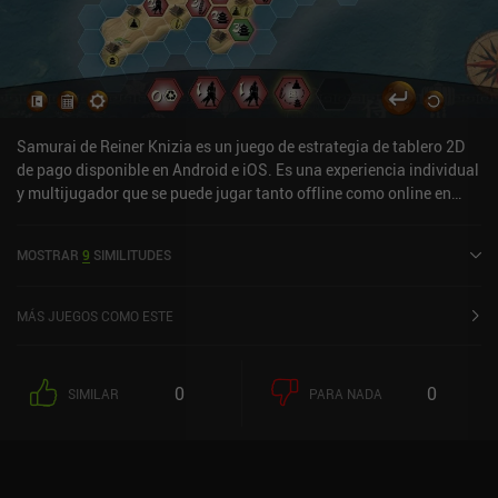
Samurai de Reiner Knizia es un juego de estrategia de tablero 2D
de pago disponible en Android e iOS. Es una experiencia individual
y multijugador que se puede jugar tanto offline como online en
modo horizontal. Samurai by Reiner Knizia se lanzó en julio de
2025 y tiene una valoración actual de 4,2 sobre 5,0 en Google Play
MOSTRAR
9
SIMILITUDES
y de 4,6 sobre 5,0 en la App Store de iOS.
MÁS JUEGOS COMO ESTE
0
0
SIMILAR
PARA NADA