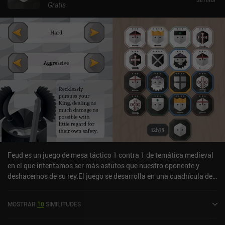
Gratis
Feud es un juego de mesa táctico 1 contra 1 de temática medieval
en el que intentamos ser más astutos que nuestro oponente y
deshacernos de su rey.El juego se desarrolla en una cuadrícula de
4x4 en la que cada jugador controla 8 fichas que representan
diferentes unidades con distintas habilidades y puntos de salud.
MOSTRAR
10
SIMILITUDES
En cada turno, podemos cambiar la posición de dos fichas
adyacentes y, a continuación, utilizar la habilidad de nuestra