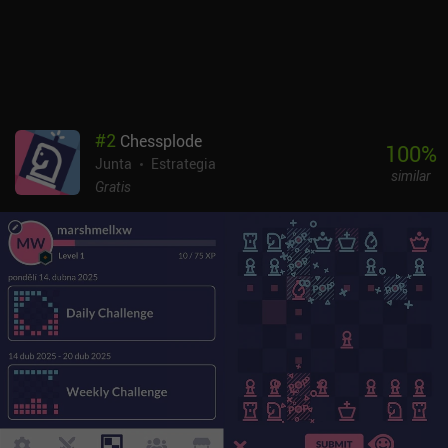
#
2
Chessplode
100
%
Junta
Estrategia
similar
Gratis