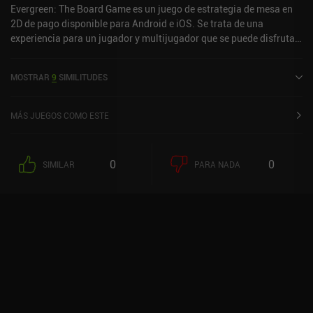
Evergreen: The Board Game es un juego de estrategia de mesa en
2D de pago disponible para Android e iOS. Se trata de una
experiencia para un jugador y multijugador que se puede disfrutar
tanto sin conexión como en línea en modo vertical. Evergreen: The
Board Game salió a la venta en abril de 2024 y cuenta actualmente
MOSTRAR
9
SIMILITUDES
con una valoración de 4,3 sobre 5,0 en Google Play y de 4,6 sobre
5,0 en la App Store de iOS.
MÁS JUEGOS COMO ESTE
0
0
SIMILAR
PARA NADA