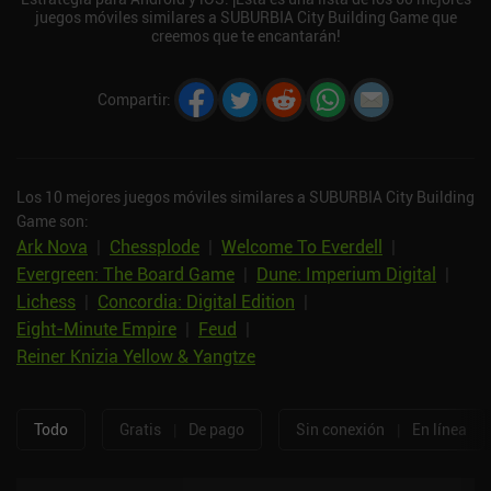
juegos móviles similares a SUBURBIA City Building Game que
creemos que te encantarán!
Compartir
:
Los 10 mejores juegos móviles similares a SUBURBIA City Building
Game son:
Ark Nova
|
Chessplode
|
Welcome To Everdell
|
Evergreen: The Board Game
|
Dune: Imperium Digital
|
Lichess
|
Concordia: Digital Edition
|
Eight-Minute Empire
|
Feud
|
Reiner Knizia Yellow & Yangtze
Todo
Gratis
|
De pago
Sin conexión
|
En línea