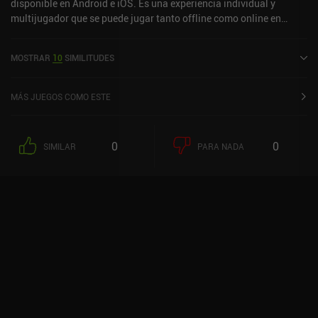
disponible en Android e iOS. Es una experiencia individual y
multijugador que se puede jugar tanto offline como online en
modo horizontal. Ark Nova se lanzó en junio de 2025 y tiene una
valoración actual de 4,9 sobre 5,0 en Google Play y de 4,8 sobre 5,0
MOSTRAR
10
SIMILITUDES
en la App Store de iOS.
MÁS JUEGOS COMO ESTE
0
0
SIMILAR
PARA NADA