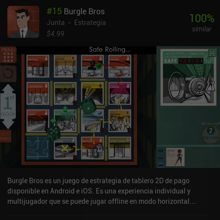
explícitamente visible en todo momento, el éxito depende más del
#
15
Burgle Bros
ingenio y del pensamiento espacial que de factores aleatorios.
100
%
Esto hace que el juego funcione bien como experiencia
Junta
Estrategia
similar
competitiva.La versión digital incluye partidas con IA,
$4.99
multijugador en el mismo dispositivo y partidas en línea
asíncronas clasificatorias y casuales.Los colores vivos y brillantes
del juego hacen que parezca casi un libro de ilustraciones para
niños, y la música lo complementa a la perfección. Personalmente,
sin embargo, prefiero el estilo más compuesto y conciso del juego
de mesa físico.Patchwork es un juego premium que cuesta 4,49 $
en Android y 3,99 $ en iOS. Ambas versiones incluyen iAPs de 0,99
$ completamente innecesarios para cosméticos. La temática
ligera y la sólida mecánica central hacen del juego una experiencia
de entretenimiento familiar perfecta a la que pueden jugar una
gran variedad de jugadores, incluidos amigos, parejas y niños.
Burgle Bros es un juego de estrategia de tablero 2D de pago
disponible en Android e iOS. Es una experiencia individual y
multijugador que se puede jugar offline en modo horizontal.
Burgle Bros se lanzó en agosto de 2017 y tiene una valoración