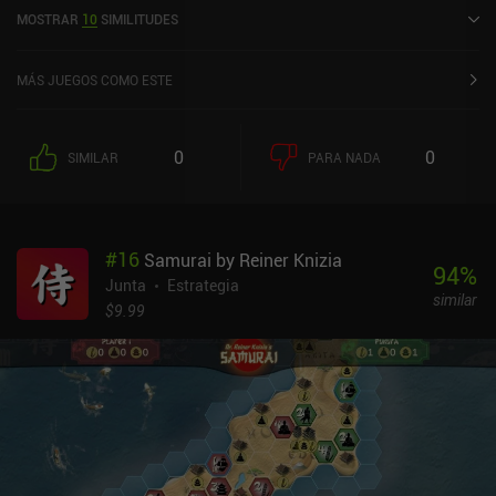
actual de 4,1 sobre 5,0 en Google Play y de 3,9 sobre 5,0 en la App
MOSTRAR
10
SIMILITUDES
Store de iOS.
MÁS JUEGOS COMO ESTE
0
0
SIMILAR
PARA NADA
#
16
Samurai by Reiner Knizia
94
%
Junta
Estrategia
similar
$9.99