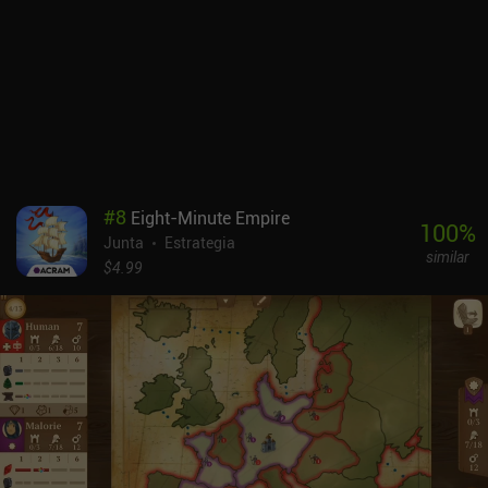
fácil de usar, con toda la información accesible en unos pocos
toques. Asimismo, el estilo artístico es fluido y colorido. El tutorial
es algo aburrido, lo que puede haber contribuido a que el juego sea
difícil de entender, pero al menos es funcional.El juego cuenta con
una excelente variedad de modos multijugador personalizables
entre plataformas, así como una IA robusta para las partidas en
solitario. En realidad, se trata de un juego reflexivo y
aparentemente complejo que permite muchos estilos de juego
diferentes.Concordia cuesta 8,49 $ en Android y 6,99 $ en iOS, con
#
8
Eight-Minute Empire
DLCs disponibles como iAPs individuales o una compra única del
100
%
Junta
Estrategia
"Season Pass" para todas las expansiones actuales y futuras.
similar
$4.99