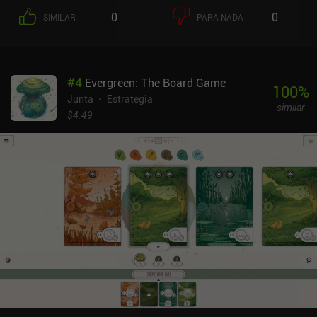
0
0
SIMILAR
PARA NADA
#
4
Evergreen: The Board Game
100
%
Junta
Estrategia
similar
$4.49