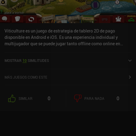
de los mejores juegos de mesa indie que existen, y es genial ver
una adaptación digital tan fiel en el móvil.
Viticulture es un juego de estrategia de tablero 2D de pago
disponible en Android e iOS. Es una experiencia individual y
multijugador que se puede jugar tanto offline como online en
modo horizontal. Viticulture se lanzó en junio de 2020 y tiene una
valoración actual de 4 sobre 5,0 en Google Play y de 3,7 sobre 5,0
MOSTRAR
10
SIMILITUDES
en la App Store de iOS.
MÁS JUEGOS COMO ESTE
0
0
SIMILAR
PARA NADA