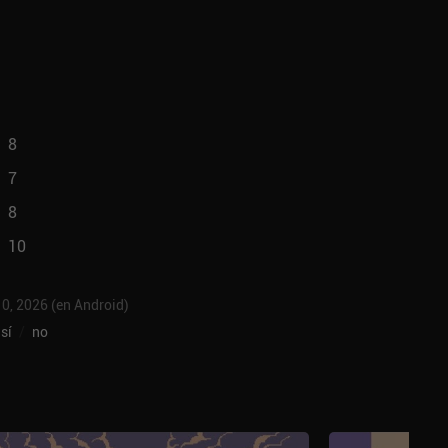
8
7
8
10
 10, 2026 (en Android)
sí
/
no