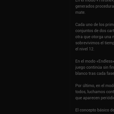
En el modo «Throne», 
generados procedural
mate.
Cada uno de los prim
conjuntos de dos cart
otra que otorga una 
sobrevivimos el tiemp
el nivel 12.
En el modo «Endless», 
juego continúa sin fi
blanco tras cada fas
Por último, en el mod
todos, luchamos cont
que aparecen periód
El concepto básico del