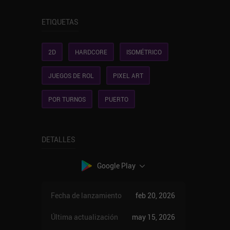
ETIQUETAS
2D
HARDCORE
ISOMÉTRICO
JUEGOS DE ROL
PIXEL ART
POR TURNOS
PUERTO
DETALLES
Google Play
Fecha de lanzamiento
feb 20, 2026
Última actualización
may 15, 2026