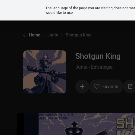
Android
The language of the page you are visiting does not ma
would like to use.
iOS
Home
Junta
Shotgun King
Shotgun King
Junta
Estrategia
Favorito