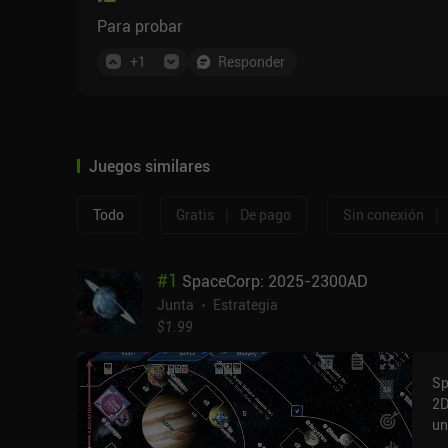
Para probar
+
1
Responder
Juegos similares
|
|
Todo
Gratis
De pago
Sin conexión
#
1
SpaceCorp: 2025-2300AD
Junta
Estrategia
$1.99
Sp
2D
un
re