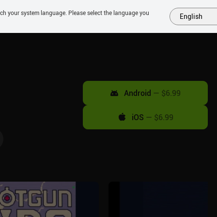
tch your system language. Please select the language you
English
MÁS
PRÓXIMOS
SIMILARES
COLECCIONES
TOP
Android
—
$6.99
iOS
—
$6.99