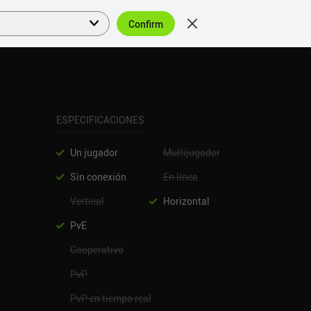
Confirm
Acceder
ES
ESPECIFICACIONES
Un jugador
Multijugador
Sin conexión
En línea
Vertical
Horizontal
PvE
Cooperativo
PvP
PvP en tiempo real