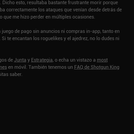
. Dicho esto, resultaba bastante frustrante morir porque
ba correctamente los ataques que venían desde detrás de
lo que me hizo perder en múltiples ocasiones.
 juego de pago sin anuncios ni compras in-app, tanto en
Si te encantan los roguelikes y el ajedrez, no lo dudes ni
egos de
Junta
y
Estrategia
, o echa un vistazo a
most
ames
en móvil.
También tenemos un
FAQ de Shotgun King
itas saber.