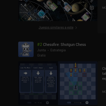
Mi
MO
20
Pl
Juegos similares a este
#
2
Chessfire: Shotgun Chess
Junta
Estrategia
Gratis
Ch
ta
ex
co
us
MO
se
pu