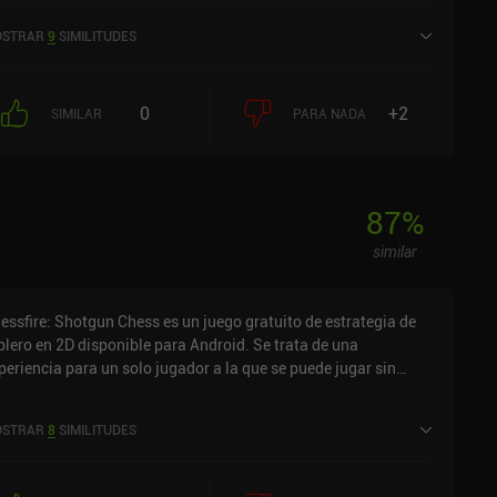
niReview. SpaceCorp: 2025-2300AD se lanzó en noviembre de
STRAR
9
SIMILITUDES
25 y tiene una valoración actual de 4,6 sobre 5,0 en Google
ay y de 4,1 sobre 5,0 en la App Store de iOS.
0
+2
SIMILAR
PARA NADA
87
%
similar
essfire: Shotgun Chess es un juego gratuito de estrategia de
blero en 2D disponible para Android. Se trata de una
periencia para un solo jugador a la que se puede jugar sin
nexión en modo vertical. Ha recibido 3 valoraciones de los
uarios de la comunidad MiniReview. Chessfire: Shotgun Chess
STRAR
8
SIMILITUDES
 lanzó en septiembre de 2024 y tiene actualmente una
ntuación de 4,5 sobre 5,0 en Google Play.