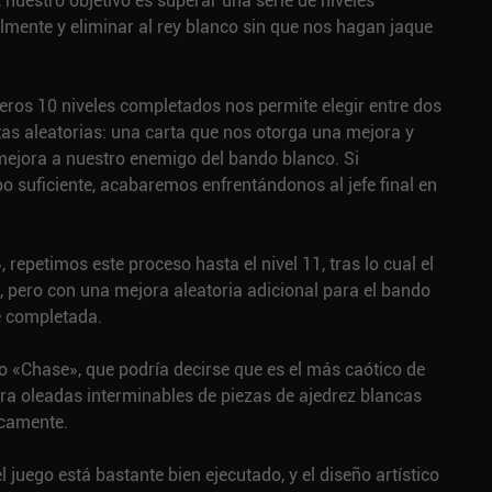
nuestro objetivo es superar una serie de niveles
mente y eliminar al rey blanco sin que nos hagan jaque
eros 10 niveles completados nos permite elegir entre dos
as aleatorias: una carta que nos otorga una mejora y
mejora a nuestro enemigo del bando blanco. Si
o suficiente, acabaremos enfrentándonos al jefe final en
repetimos este proceso hasta el nivel 11, tras lo cual el
n, pero con una mejora aleatoria adicional para el bando
e completada.
o «Chase», que podría decirse que es el más caótico de
ra oleadas interminables de piezas de ajedrez blancas
icamente.
 juego está bastante bien ejecutado, y el diseño artístico