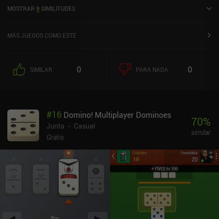
lanzó en febrero de 2019 y cuenta actualmente con una valoración
MOSTRAR
9
SIMILITUDES
de 4,5 sobre 5,0 en Google Play y de 4,1 sobre 5,0 en la App Store
de iOS.
MÁS JUEGOS COMO ESTE
0
0
SIMILAR
PARA NADA
#
16
Domino! Multiplayer Dominoes
70
%
Junta
Casual
similar
Gratis