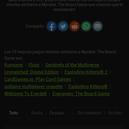
móviles similares a Mycelia: The Board Game que creemos que te
encantarán!
Compartir
:
Los 10 mejores juegos móviles similares a Mycelia: The Board
Game son:
Kumome
|
Fluxx
|
Sentinels of the Multiverse
|
Unmatched: Digital Edition
|
Exploding Kittens® 2
|
CardGames.io: Play Card Games
|
solitaire multiplayer crapette
|
Exploding Kittens®
|
Welcome To Everdell
|
Evergreen: The Board Game
Todo
Gratis
|
De pago
Sin conexión
|
En línea