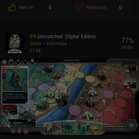
daño a nuestros héroes o engendrar esbirros que tienen su propio
0
0
SIMILAR
PARA NADA
conjunto de ataques.Lo que hace que el juego sea único es la gran
sinergia entre nuestros héroes, que necesitan potenciar
constantemente sus puntos fuertes y trabajar juntos para tener
éxito. Las reglas están ingeniosamente diseñadas para que cada
#
4
Unmatched: Digital Edition
partida requiera una gran dedicación y un esfuerzo meticuloso, a
77
%
menudo con grandes pérdidas. Pero esto es precisamente lo que
Junta
Estrategia
similar
hace que tengamos la sensación de que nos hemos ganado la
$7.99
victoria en lugar de que nos la hayan dado en bandeja.Además del
modo cooperativo en línea, el juego puede jugarse en solitario o en
modo multijugador local. Además de tener una pinta estupenda,
esta versión de la aplicación del juego hace un gran trabajo a la
hora de llevar la cuenta de todos los números, fichas, contadores,
modificadores y demás reglas complejas que abruman
rápidamente cuando se juega al juego físico.Sentinels of the
Multiverse es un juego premium de 6,99 $ con numerosos iAP que
amplían el juego base. Hay mucho que comprar si quieres
coleccionar todo lo que ofrece el juego, pero incluso la versión
base proporciona incontables horas de entretenimiento debido a
su alto nivel de aleatoriedad y gran rejugabilidad.