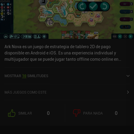
Ark Nova es un juego de estrategia de tablero 2D de pago
disponible en Android e iOS. Es una experiencia individual y
multijugador que se puede jugar tanto offline como online en
modo horizontal. Ark Nova se lanzó en junio de 2025 y tiene una
valoración actual de 4,9 sobre 5,0 en Google Play y de 4,8 sobre 5,0
MOSTRAR
10
SIMILITUDES
en la App Store de iOS.
MÁS JUEGOS COMO ESTE
0
0
SIMILAR
PARA NADA