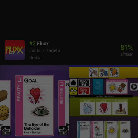
hasta el punto de que completarlos sin usar un potenciador
parecía prácticamente imposible. Dicho esto, el PvP en tiempo real
y los modos cooperativos hacen que el juego destaque, y si tienes
a alguien con quien jugarlo, es una recomendación fácil. Kumome
se monetiza a través de algunos iAPs para conseguir más
potenciadores, aunque el juego se disfruta fácilmente como
#
2
Fluxx
jugador libre. Si te gustan los juegos de mesa únicos con
81
%
Junta
Tarjeta
elementos sencillos de puzzle y construcción de mazos, y puedes
similar
hacer la vista gorda a los pequeños inconvenientes, creo que
Gratis
disfrutarás con este juego.