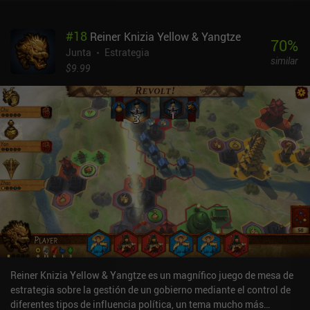
elemento estratégico del juego gira en torno a la elección de las
cartas adecuadas para nuestro mazo, de modo que podamos
#
18
Reiner Knizia Yellow & Yangtze
utilizar sus puntos fuertes y sinergias con otras cartas.Lo que
70
%
diferencia a Hero Realms es la presencia de un personaje "héroe".
Junta
Estrategia
similar
Cada héroe altera ligeramente el mazo inicial y posee habilidades
$9.99
únicas que pueden utilizarse en cada turno. Esto proporciona una
capa adicional de estrategia, en la que nuestro objetivo es reunir
cartas que tengan sinergias con nuestro héroe, teniendo en cuenta
al mismo tiempo el héroe y las habilidades de nuestro oponente.El
juego cuenta con campañas para un jugador y cooperativas
basadas en la historia, batallas offline contra oponentes de la IA y
partidas online clasificatorias. El sistema de emparejamiento
tiende a elegir oponentes adecuados, pero la aleatoriedad
inherente a las tiradas de cartas y a las compras de fondos
comunes hace que a veces parezca imposible ganar, por perfecta
que sea nuestra estrategia.Hero Realms es un juego gratuito con
un conjunto limitado de cartas y héroes. Sin embargo, si disfrutas
de la prueba, es muy recomendable desbloquear el juego completo
a través del único iAP de 9,99 $.
Reiner Knizia Yellow & Yangtze es un magnífico juego de mesa de
estrategia sobre la gestión de un gobierno mediante el control de
diferentes tipos de influencia política, un tema mucho más