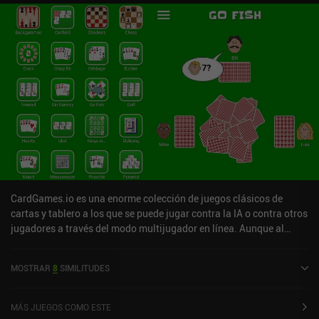
CardGames.io es una enorme colección de juegos clásicos de
cartas y tablero a los que se puede jugar contra la IA o contra otros
jugadores a través del modo multijugador en línea. Aunque al
principio estuve a punto de descartar esta colección de juegos por
su sencillo estilo artístico y su interfaz, me alegro de haberle dado
MOSTRAR
8
SIMILITUDES
una oportunidad. Porque con más de 40 juegos que van desde
variaciones del solitario a juegos de cartas clásicos, juegos de
mesa e incluso rompecabezas como el Buscaminas, tiene algo
MÁS JUEGOS COMO ESTE
para casi todos los gustos. La implementación real de cada juego