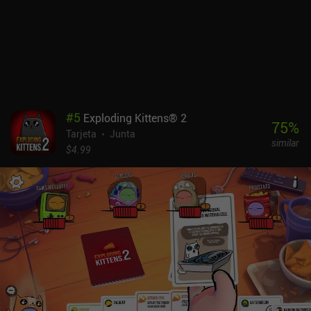
buenas y transmiten un ambiente de aventura, terror o fantasía,
dependiendo del personaje. Unmatched cuesta 7,99 $, con la
opción de comprar todos los personajes adicionales previstos y
lanzados anteriormente por 9,99 $ o a través de iAP individuales.
Dado que el juego base sólo nos proporciona 4 personajes, el
precio es bastante caro. En general, aunque la jugabilidad no sea
la más original, el tema me ha enganchado y me lo he pasado en
grande jugando a Unmatched.
#
5
Exploding Kittens® 2
75
%
Tarjeta
Junta
similar
$4.99