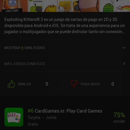
Exploding Kittens® 2 es un juego de cartas de pago en 2D y 3D
disponible para Android e iOS. Se trata de una experiencia para un
jugador o multijugador que se puede disfrutar tanto sin conexión
como en línea en modo horizontal. Exploding Kittens® 2 se lanzó
en agosto de 2024 y cuenta actualmente con una valoración de 4,5
MOSTRAR
9
SIMILITUDES
sobre 5,0 en Google Play y de 4,8 sobre 5,0 en la App Store de iOS.
MÁS JUEGOS COMO ESTE
0
0
SIMILAR
PARA NADA
#
6
CardGames.io: Play Card Games
75
%
Tarjeta
Junta
similar
Gratis