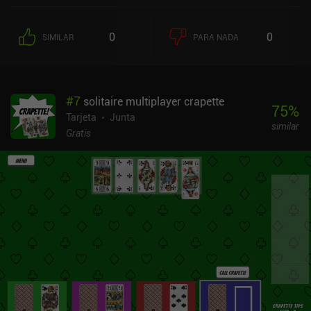
prioriza claramente la función sobre la forma, pero ese es también
el punto fuerte del juego, ya que puede ejecutarse en cualquier
0
0
SIMILAR
PARA NADA
dispositivo. Las reglas de cada juego están recreadas con
precisión y el oponente de la CPU para la mayoría de los juegos
proporciona un reto considerable. Un oponente de la CPU, Bill, se
convirtió rápidamente en mi enemigo jurado, ya que domina casi
#
7
solitaire multiplayer crapette
todos los juegos. Jugar online es increíblemente sencillo, ya que se
75
%
nos lanza instantáneamente a un vestíbulo en cuanto pulsamos el
Tarjeta
Junta
similar
botón multijugador. Estas salas se llenan rápidamente en casi
Gratis
todas las partidas multijugador que he probado. Además, nuestras
estadísticas por partida se registran para darnos información
sobre cómo mejoran nuestras habilidades con el cribbage o el
euchre. Para los jugadores que busquen características
adicionales, como escaleras que subir o torneos regulares en los
que participar, este juego puede decepcionar. Tampoco hay
misiones diarias ni cientos de barajas y fondos cosméticos que
desbloquear. Se trata de una simple colección de juegos clásicos
recreados casi a la perfección. CardGames.io monetiza a través de
anuncios que se muestran relativamente poco, pero que no se
pueden desactivar. En general, es una recomendación fácil para
cualquiera que busque jugar a alguno de los 42 juegos incluidos