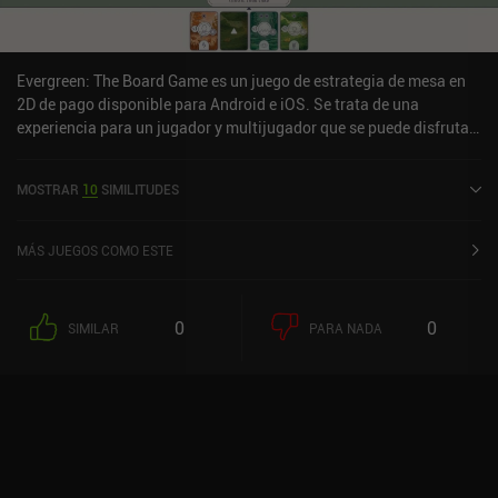
Evergreen: The Board Game es un juego de estrategia de mesa en
2D de pago disponible para Android e iOS. Se trata de una
experiencia para un jugador y multijugador que se puede disfrutar
tanto sin conexión como en línea en modo vertical. Evergreen: The
Board Game salió a la venta en abril de 2024 y cuenta actualmente
MOSTRAR
10
SIMILITUDES
con una valoración de 4,3 sobre 5,0 en Google Play y de 4,6 sobre
5,0 en la App Store de iOS.
MÁS JUEGOS COMO ESTE
0
0
SIMILAR
PARA NADA