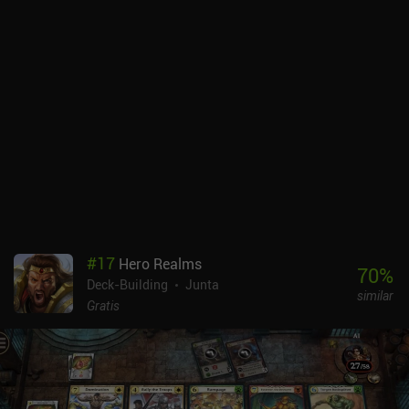
jugar, demuestran lo pulido que está el juego. Aunque yo no lo he
experimentado, varios jugadores se han quejado de que el
algoritmo que decide qué ficha obtenemos está mal optimizado.
Estos usuarios argumentan que a menudo ofrece combinaciones
de fichas increíblemente improbables que parecen favorecer a los
malos jugadores para garantizar un porcentaje de victorias del
50%. Domino! se monetiza a través de montones de anuncios
forzados que se pueden desactivar a través de un iAP de 9,99
dólares. Aunque este precio es relativamente caro, básicamente
convierte el juego en un juego premium, por lo que merece la pena
para aquellos que jueguen con frecuencia. Si te gusta jugar
casualmente al dominó Fives, Draw o Block, esta es una
recomendación fácil que te hará jugar a los seises dobles hasta
#
17
Hero Realms
bien entrada la noche. Algunos jugadores hardcore, por otro lado,
70
%
Deck-Building
Junta
podrían sentirse frustrados por el algoritmo.
similar
Gratis