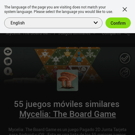
The language of the page you are visiting does not match your
system language. Please select the language you would like to use.
English
Confirm
Mycelia: The Board Game
Juegos similares
Compartir
55 juegos móviles similares
Mycelia: The Board Game
Mycelia: The Board Game es un juego Pagado 2D Junta Tarjeta
para Android y iOS. ¡Esta es una lista de los 55 mejores juegos