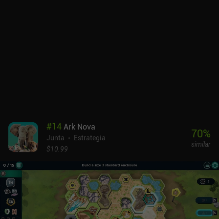
una profundidad adicional que hace que el juego sea aún más
complejo y divertido.El juego se aprende relativamente rápido, con
un tutorial que nos facilita la comprensión de las reglas. Además
de un modo campaña que presenta varios desafíos, cuenta con
tres niveles de dificultad de IA para jugar en solitario, y opciones
multijugador en línea y de pasar y jugar.Evolution: Climate se
puede probar gratis, y el juego completo se desbloquea mediante
un iAP de 6,99 $. También podemos comprar siete cartas extra y
algunos cosméticos, pero son totalmente opcionales y no son
necesarios para disfrutar de una experiencia completa. Este es uno
de los mejores juegos de mesa indie que existen, y es genial ver
una adaptación digital tan fiel en el móvil.
#
14
Ark Nova
70
%
Junta
Estrategia
similar
$10.99