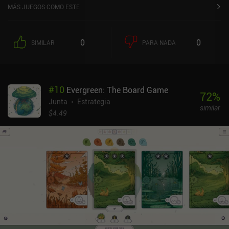
MÁS JUEGOS COMO ESTE
0
0
SIMILAR
PARA NADA
#
10
Evergreen: The Board Game
72
%
Junta
Estrategia
similar
$4.49