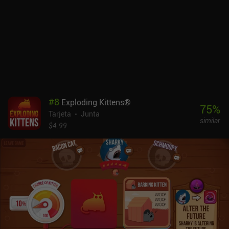
que hacer, el siguiente jugador debe gritar "Crapette" o será
penalizado junto con el jugador inicial. Así que debemos prestar
atención no sólo a nuestras propias jugadas, sino también a las de
todos nuestros oponentes.Aunque disfruté mucho con la
complejidad del juego y su naturaleza extrañamente adictiva, sentí
que las partidas se veían muy afectadas por factores aleatorios.
Tomar las decisiones correctas requiere mucho pensamiento
estratégico, pero por mucho que nos esforcemos, a veces las
probabilidades están en nuestra contra.Las partidas pueden
#
8
Exploding Kittens®
jugarse online o en salas privadas, y si no hay jugadores, se llenan
75
%
Tarjeta
Junta
de bots.Crapette se monetiza mediante anuncios forzados entre
similar
partidas, y anuncios incentivados por consejos y monedas que se
$4.99
usan para comprar aspectos cosméticos. Un iAP de 2,99 $ elimina
los anuncios durante 6 meses. En general, es una buena
experiencia competitiva para todos los aficionados a los juegos de
cartas intelectuales.