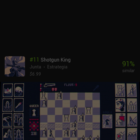
volver a lanzar cualquier número de dados, etcétera.
Desgraciadamente, aunque disfruté con el bucle central del juego,
mi entusiasmo se vio empañado por las elevadas exigencias de las
localizaciones y la enorme aleatoriedad de los lanzamientos de
dados. A veces, incluso después de gastar todos nuestros objetos,
seguimos sin poder completar el desafío, y nos quedamos sin
medios para superarlo en el segundo intento. Pasa un tiempo
hasta que entendemos cómo abordar mejor las tareas que nos
propone el juego, y cómo mitigar -en la medida de lo posible- la
#
11
Shotgun King
devastadora influencia del factor aleatorio. Elder Sign: Omens es
91
%
Junta
Estrategia
un juego premium sin anuncios. Contiene varios iAP para
similar
desbloquear escenarios adicionales, algunos de los cuales nos
$6.99
llevan fuera del museo para explorar nuevos lugares peligrosos y
experimentar nuevas mecánicas de juego. Es una buena
adaptación de un juego en general agradable que es agradable
jugar de vez en cuando por nuestra cuenta, o junto con amigos en
el mismo dispositivo.