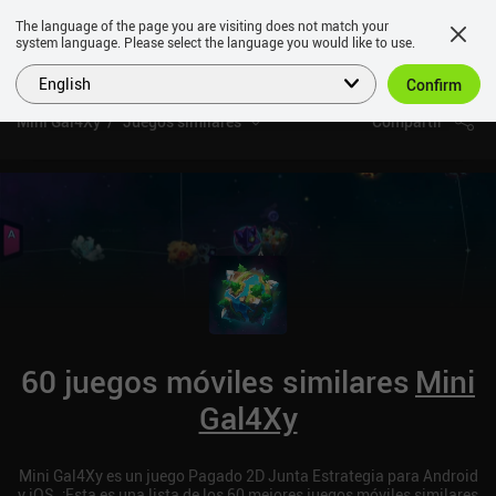
The language of the page you are visiting does not match your
system language. Please select the language you would like to use.
English
Confirm
Mini Gal4Xy
Juegos similares
Compartir
60 juegos móviles similares
Mini
Gal4Xy
Mini Gal4Xy es un juego Pagado 2D Junta Estrategia para Android
y iOS. ¡Esta es una lista de los 60 mejores juegos móviles similares