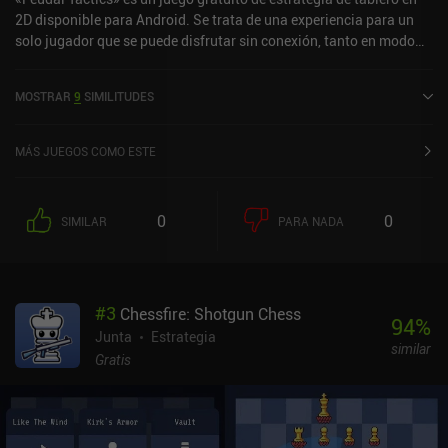
2D disponible para Android. Se trata de una experiencia para un
solo jugador que se puede disfrutar sin conexión, tanto en modo
vertical como horizontal. «Feudal Tactics» se lanzó en agosto de
2022 y cuenta actualmente con una valoración de 4,1 sobre 5,0 en
MOSTRAR
9
SIMILITUDES
Google Play.
MÁS JUEGOS COMO ESTE
0
0
SIMILAR
PARA NADA
#
3
Chessfire: Shotgun Chess
94
%
Junta
Estrategia
similar
Gratis