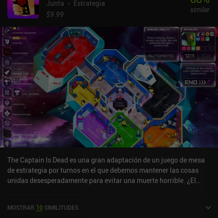
Junta
Estrategia
similar
$9.99
The Captain Is Dead es una gran adaptación de un juego de mesa
de estrategia por turnos en el que debemos mantener las cosas
unidas desesperadamente para evitar una muerte horrible. ¿El
único problema? Nos encontramos en una nave espacial atacada
por alienígenas en la que todo está en llamas y el capitán,
MOSTRAR
10
SIMILITUDES
efectivamente, está muerto.Por suerte, tenemos una tripulación de