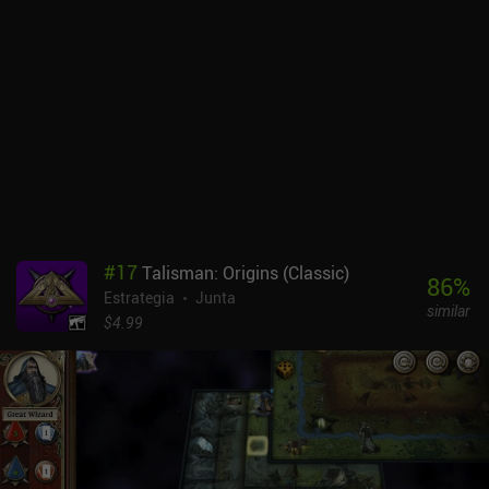
mantener este frágil equilibrio el tiempo suficiente para construir
fuerzas poderosas y establecer sólidas líneas de suministro antes
de que estalle la guerra total en múltiples frentes. Podemos
declarar la guerra a cualquier nación en cualquier momento, lo que
añade un gran valor de rejugabilidad y profundidad estratégica. El
juego ofrece una experiencia de estrategia en profundidad contra
una IA compleja y competente. Personalmente, tardé cuatro
partidas y casi un mes en completar la campaña en modo Difícil.
Al igual que en otros títulos del desarrollador, la precisión
histórica y la autenticidad priman sobre la calidad artística, pero
el diseño ligero significa que puede ejecutarse en prácticamente
cualquier dispositivo. Y hay numerosas opciones de
#
17
Talisman: Origins (Classic)
personalización, una interfaz de usuario intuitiva, controles fáciles
86
%
Estrategia
Junta
de usar y una tabla de clasificación. El único inconveniente real es
similar
la calidad del arte y la falta de sonido. Pero, personalmente, podría
$4.99
pasar por alto estas desventajas, ya que el núcleo del juego ofrece
una experiencia auténtica y asombrosa. Japón en la Segunda
Guerra Mundial: Pacific Expanse es un juego premium de 4,99 $ sin
anuncios ni compras dentro de la aplicación.