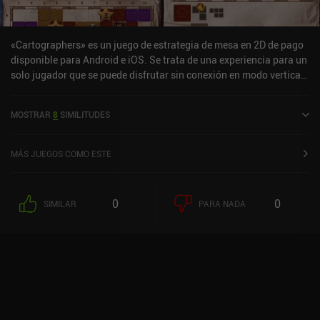
menos ágil, pero aunque algunas de sus pobres decisiones de
diseño son frustrantes, en última instancia sigue proporcionando
una experiencia de juego agradable.
«Cartographers» es un juego de estrategia de mesa en 2D de pago
disponible para Android e iOS. Se trata de una experiencia para un
solo jugador que se puede disfrutar sin conexión en modo vertical.
Cartographers se lanzó en agosto de 2020 y cuenta actualmente
con una valoración de 4 sobre 5,0 en Google Play y de 3,3 sobre 5,0
MOSTRAR
8
SIMILITUDES
en la App Store de iOS.
MÁS JUEGOS COMO ESTE
0
0
SIMILAR
PARA NADA