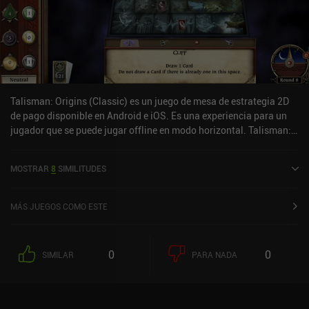
Talisman: Origins (Classic) es un juego de mesa de estrategia 2D
de pago disponible en Android e iOS. Es una experiencia para un
jugador que se puede jugar offline en modo horizontal. Talisman:
Origins (Classic) se lanzó en mayo de 2019 y tiene una valoración
actual de 4,3 sobre 5,0 en Google Play y de 3,6 sobre 5,0 en la App
MOSTRAR
8
SIMILITUDES
Store de iOS.
MÁS JUEGOS COMO ESTE
0
0
SIMILAR
PARA NADA