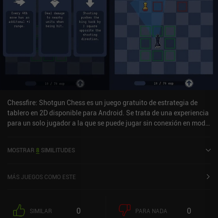
Chessfire: Shotgun Chess es un juego gratuito de estrategia de
tablero en 2D disponible para Android. Se trata de una experiencia
para un solo jugador a la que se puede jugar sin conexión en modo
vertical. Ha recibido 3 valoraciones de los usuarios de la
comunidad MiniReview. Chessfire: Shotgun Chess se lanzó en
MOSTRAR
8
SIMILITUDES
septiembre de 2024 y tiene actualmente una puntuación de 4,5
sobre 5,0 en Google Play.
MÁS JUEGOS COMO ESTE
0
0
SIMILAR
PARA NADA