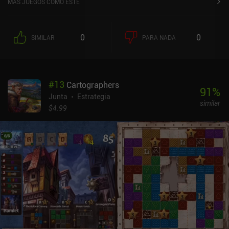
MÁS JUEGOS COMO ESTE
total de 140 cartas, cada partida puede ser completamente
diferente de la anterior.Cada carta tiene también acciones
especiales, y si empezamos el juego con una base sólida y
0
0
SIMILAR
PARA NADA
estratégica, nuestras cartas nos permiten construir rápidamente
nuestra ciudad a medida que avanza la partida. Es un juego
bastante fácil de aprender con un concepto divertido, aunque
ligeramente poco original.El ganador es el que tiene más puntos al
#
13
Cartographers
final de la partida, y el juego cuenta con batallas tanto
91
%
multijugador como de un solo jugador contra la IA.Las
Junta
Estrategia
similar
ilustraciones de Everdell son muy bonitas, pero por desgracia
$4.99
también poco prácticas. Por ejemplo, es imposible hacer un zoom
suficiente para leer cómodamente la información de las cartas.
Esto significa que tenemos que tocar cada carta individualmente
para leer el texto. El gran número de cartas del juego también hace
que sea difícil memorizar lo que hacen a partir de las ilustraciones,
haciendo que lo que debería ser un juego fluido e intuitivo sea muy
complicado. Y el hecho de que tengamos que desplazarnos a
diferentes zonas para ver las ciudades de nuestros oponentes no
ayuda mucho.Everdell es un juego premium de 9,99 $. Su temática
natural tiene mucho en común con Wingspan, aunque la
jugabilidad es ligeramente distinta. Everdell también es mucho