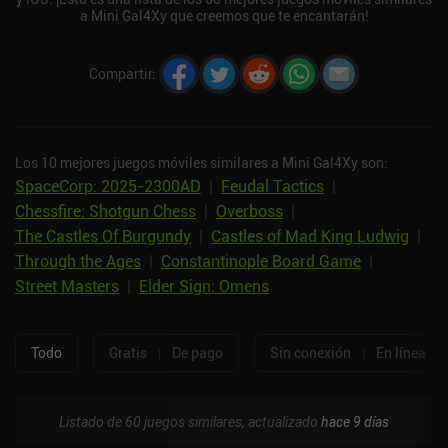
a Mini Gal4Xy que creemos que te encantarán!
Compartir
:
Los 10 mejores juegos móviles similares a Mini Gal4Xy son:
SpaceCorp: 2025-2300AD
|
Feudal Tactics
|
Chessfire: Shotgun Chess
|
Overboss
|
The Castles Of Burgundy
|
Castles of Mad King Ludwig
|
Through the Ages
|
Constantinople Board Game
|
Street Masters
|
Elder Sign: Omens
Todo
Gratis
|
De pago
Sin conexión
|
En línea
Listado de 60 juegos similares, actualizado
hace 9 días