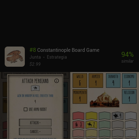
estrategias que nos permiten ganar una partida lleva aún más
tiempo. Después de unas cuantas rondas, sin embargo, las cosas
empiezan a tener más sentido. El hecho de que el juego recree con
éxito la experiencia de un videojuego al estilo Civilization en un
formato de juego de mesa basado en cartas de 40 minutos es
increíble. La aplicación se ejecuta sin problemas e incluso tiene
algunas características de calidad de vida que facilitan el juego
#
8
Constantinople Board Game
digital. Through The Ages es un juego premium de 9,99 $ con un
94
%
Junta
Estrategia
DLC de expansión de 4,99 $ y está casi garantizado que
similar
impresionará a cualquiera que ame los juegos de mesa de
$2.99
estrategia.