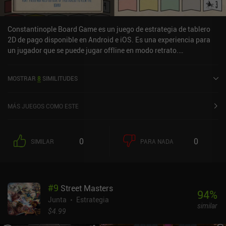
Constantinople Board Game es un juego de estrategia de tablero
2D de pago disponible en Android e iOS. Es una experiencia para
un jugador que se puede jugar offline en modo retrato.
Constantinople Board Game se lanzó en marzo de 2017 y tiene una
valoración actual de 4,5 sobre 5,0 en Google Play y de 3,9 sobre 5,0
MOSTRAR
8
SIMILITUDES
en la App Store de iOS.
MÁS JUEGOS COMO ESTE
0
0
SIMILAR
PARA NADA
#
9
Street Masters
94
%
Junta
Estrategia
similar
$4.99