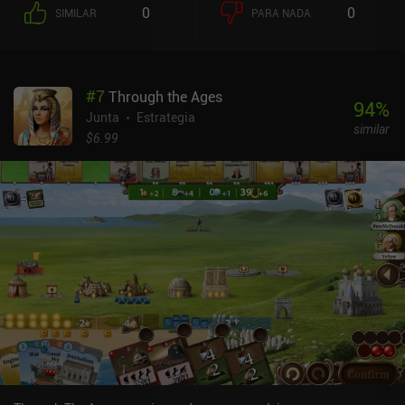
cada jugador. Los jugadores también alternan entre ser el
0
0
SIMILAR
PARA NADA
"Maestro Constructor", que es quien define los precios de las
cartas al comienzo de la ronda. Este es sin duda el papel más
complicado, ya que implica encarecer las cartas buenas para los
demás jugadores y mantener asequibles las que tú necesitas.
#
7
Through the Ages
Todos estos factores hacen que la experiencia de juego sea
94
%
excelente, compleja pero fácil de entender. Podemos jugar partidas
Junta
Estrategia
similar
puntuales contra oponentes de la IA, completar una cuidada
$6.99
campaña en solitario o derrotar a otros jugadores humanos
mediante el sistema de pasar y jugar. Por desgracia, no hay
multijugador en línea, lo que es una oportunidad perdida.Me
habría encantado que los diseñadores se basaran en el tema del
castillo. En lugar de eso, tenemos una vista básica 2D de arriba
abajo, y aunque las cartas son encantadoras, hay poco más que
ver. La parte positiva es que el juego se ejecuta sin problemas en
casi cualquier dispositivo. Del mismo modo, la interfaz es
funcional pero no está pulida, y no hay forma de personalizar
aspectos como la dificultad de la IA o el mazo de cartas.Castles Of
Mad King Ludwig es un juego de estrategia brillante con un precio
de 7,99 $. Aunque es una pena que a la presentación del juego le
falte pulido, la jugabilidad es tan perfecta que esto realmente no
importa.