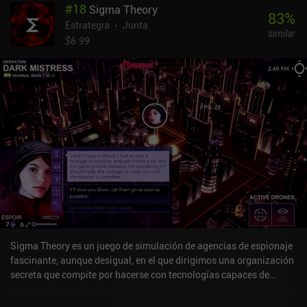
#
18
Sigma Theory
83
%
Estrategia
Junta
similar
$6.99
Sigma Theory es un juego de simulación de agencias de espionaje
fascinante, aunque desigual, en el que dirigimos una organización
secreta que compite por hacerse con tecnologías capaces de
cambiar el mundo mientras sabotea a las naciones rivales. Es
realmente único en la forma en que combina diplomacia, espionaje