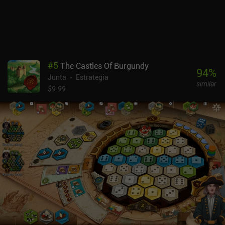
#
5
The Castles Of Burgundy
94
%
Junta
Estrategia
similar
$9.99