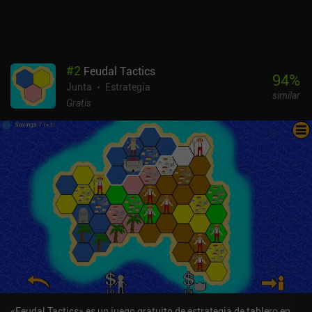
#
2
Feudal Tactics
94
%
Junta
Estrategia
similar
Gratis
«Feudal Tactics» es un juego gratuito de estrategia de tablero en