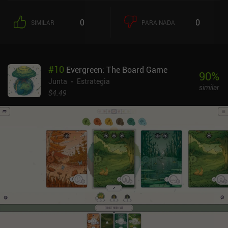
0
0
SIMILAR
PARA NADA
#
10
Evergreen: The Board Game
90
%
Junta
Estrategia
similar
$4.49