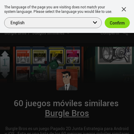
The language of the page you are visiting does not match your
system language. Please select the language you would like to use.
English
Confirm
Burgle Bros
Juegos similares
Compartir
60 juegos móviles similares
Burgle Bros
Burgle Bros es un juego Pagado 2D Junta Estrategia para Android
y iOS. ¡Esta es una lista de los 60 mejores juegos móviles similares