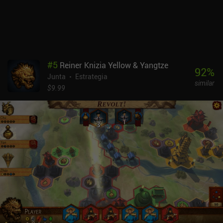
cuando nos sintamos lo suficientemente seguros, podemos
participar en partidas asíncronas con otras personas a través de
Internet - o jugar contra un amigo en el mismo dispositivo.Feud es
completamente gratuito, sin anuncios ni iAPs. Ofrece una
experiencia de juego de mesa simplificada con rápidas batallas
tácticas, y estoy seguro de que los aficionados a los juegos de
#
5
Reiner Knizia Yellow & Yangtze
estrategia abstracta lo apreciarán.
92
%
Junta
Estrategia
similar
$9.99