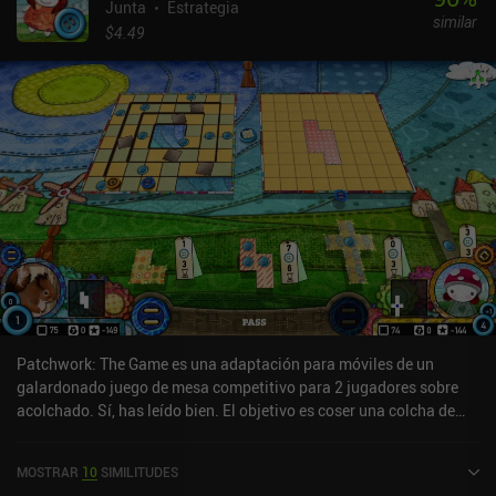
Junta
Estrategia
similar
$4.49
Patchwork: The Game es una adaptación para móviles de un
galardonado juego de mesa competitivo para 2 jugadores sobre
acolchado. Sí, has leído bien. El objetivo es coser una colcha de
patchwork con piezas de tela de diversas formas y tamaños para
ganar la mayor cantidad de dinero al final de la partida.Cada
MOSTRAR
10
SIMILITUDES
jugador tiene su propio campo cuadrado en el que coloca fichas de