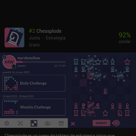
#
2
Chessplode
92
%
Junta
Estrategia
similar
Gratis
Chessplode es un juego de tablero de estrategia único que