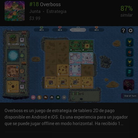
#
18
Overboss
87
%
Junta
Estrategia
similar
$3.99
Overboss es un juego de estrategia de tablero 2D de pago
disponible en Android e iOS. Es una experiencia para un jugador
que se puede jugar offline en modo horizontal. Ha recibido 1
valoración de usuario de la comunidad MiniReview. Overboss se
lanzó en agosto de 2024 y tiene una valoración actual de 3,8 sobre