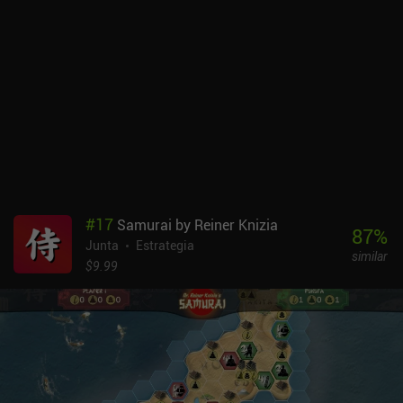
habilidades para resolver puzles. Por desgracia, la expansión
Suburbia Inc. no está incluida.Suburbia se vende por un precio
inicial de 8 dólares y no tiene anuncios ni iAPs. Si te gusta el juego
físico pero te resulta demasiado tedioso seguir todas las
interacciones de los edificios, no dejes de echarle un vistazo a esta
adaptación digital.
#
17
Samurai by Reiner Knizia
87
%
Junta
Estrategia
similar
$9.99