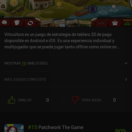
Viticulture es un juego de estrategia de tablero 2D de pago
disponible en Android e iOS. Es una experiencia individual y
multijugador que se puede jugar tanto offline como online en
modo horizontal. Viticulture se lanzó en junio de 2020 y tiene una
valoración actual de 4 sobre 5,0 en Google Play y de 3,7 sobre 5,0
MOSTRAR
10
SIMILITUDES
en la App Store de iOS.
MÁS JUEGOS COMO ESTE
0
0
SIMILAR
PARA NADA
#
15
Patchwork The Game
90
%