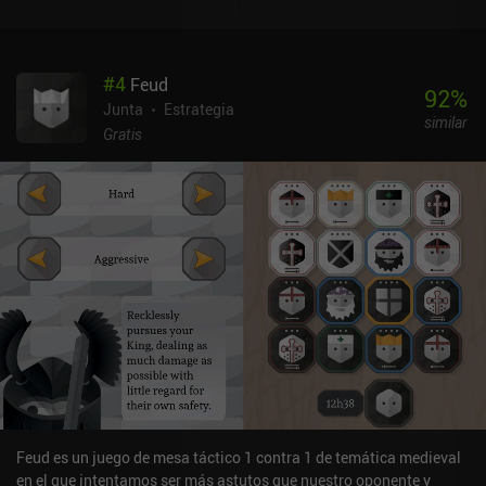
juego encajó en su sitio, me lo pasé en grande con el concepto
sencillo de jugar, pero difícil de ganar. En cada turno, simplemente
tenemos que jugar una carta, y gracias a un útil botón de deshacer,
#
4
Feud
podemos comprobar las diferentes opciones antes de
92
%
comprometernos. Podemos centrarnos en expandir nuestro
Junta
Estrategia
similar
imperio, construir más puestos de comercio o vender una mayor
Gratis
variedad de mercancías, y cada estrategia es un camino
igualmente válido hacia la victoria.La interfaz de usuario es muy
fácil de usar, con toda la información accesible en unos pocos
toques. Asimismo, el estilo artístico es fluido y colorido. El tutorial
es algo aburrido, lo que puede haber contribuido a que el juego sea
difícil de entender, pero al menos es funcional.El juego cuenta con
una excelente variedad de modos multijugador personalizables
entre plataformas, así como una IA robusta para las partidas en
solitario. En realidad, se trata de un juego reflexivo y
aparentemente complejo que permite muchos estilos de juego
diferentes.Concordia cuesta 8,49 $ en Android y 6,99 $ en iOS, con
DLCs disponibles como iAPs individuales o una compra única del
"Season Pass" para todas las expansiones actuales y futuras.
Feud es un juego de mesa táctico 1 contra 1 de temática medieval
en el que intentamos ser más astutos que nuestro oponente y