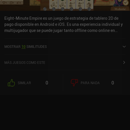
Eight-Minute Empire es un juego de estrategia de tablero 2D de
pago disponible en Android e iOS. Es una experiencia individual y
multijugador que se puede jugar tanto offline como online en
modo horizontal. Eight-Minute Empire se lanzó en septiembre de
2017 y tiene una valoración actual de 4,2 sobre 5,0 en Google Play
MOSTRAR
10
SIMILITUDES
y de 4,5 sobre 5,0 en la App Store de iOS.
MÁS JUEGOS COMO ESTE
0
0
SIMILAR
PARA NADA