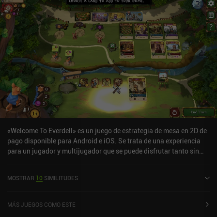
«Welcome To Everdell» es un juego de estrategia de mesa en 2D de
pago disponible para Android e iOS. Se trata de una experiencia
para un jugador y multijugador que se puede disfrutar tanto sin
conexión como en línea en modo horizontal. «Welcome To
Everdell» se lanzó en junio de 2024 y cuenta actualmente con una
MOSTRAR
10
SIMILITUDES
valoración de 4,7 sobre 5,0 en Google Play y de 4,9 sobre 5,0 en la
App Store de iOS.
MÁS JUEGOS COMO ESTE