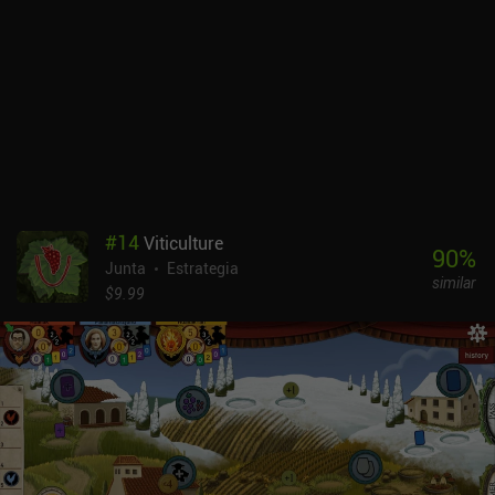
#
14
Viticulture
90
%
Junta
Estrategia
similar
$9.99