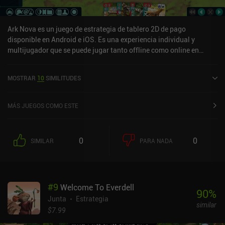
Ark Nova es un juego de estrategia de tablero 2D de pago
disponible en Android e iOS. Es una experiencia individual y
multijugador que se puede jugar tanto offline como online en
modo horizontal. Ark Nova se lanzó en junio de 2025 y tiene una
valoración actual de 4,9 sobre 5,0 en Google Play y de 4,8 sobre 5,0
MOSTRAR
10
SIMILITUDES
en la App Store de iOS.
MÁS JUEGOS COMO ESTE
0
0
SIMILAR
PARA NADA
#
9
Welcome To Everdell
90
%
Junta
Estrategia
similar
$7.99