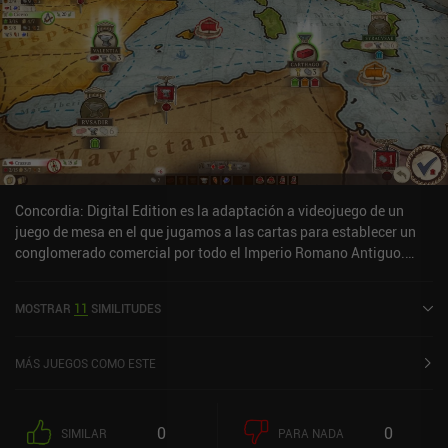
Concordia: Digital Edition es la adaptación a videojuego de un
juego de mesa en el que jugamos a las cartas para establecer un
conglomerado comercial por todo el Imperio Romano Antiguo.
Jugando como mercaderes romanos, colocamos cartas que -entre
otras cosas- nos permiten establecer casas en distintas ciudades,
MOSTRAR
11
SIMILITUDES
producir diversos bienes o comprar nuevas cartas. Al final de la
partida, nos puntuarán según las cartas que tengamos en la
mano.Aunque la ambientación romana suele evocar imágenes de
MÁS JUEGOS COMO ESTE
espadas y sandalias, en Concordia no hay combate. De hecho, su
fuerte énfasis en el comercio hizo que al principio me costara
tanto encontrar la verdadera diversión que estuve a punto de
0
0
SIMILAR
PARA NADA
dejarlo. Pero me alegro de haber perseverado. Porque cuando el