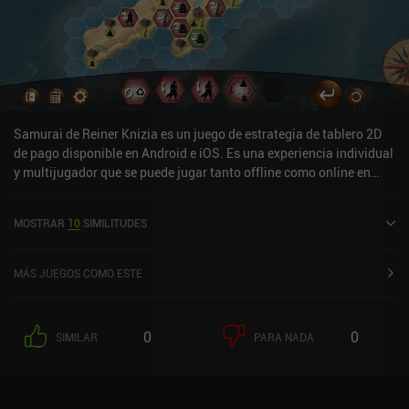
Samurai de Reiner Knizia es un juego de estrategia de tablero 2D
de pago disponible en Android e iOS. Es una experiencia individual
y multijugador que se puede jugar tanto offline como online en
modo horizontal. Samurai by Reiner Knizia se lanzó en julio de
2025 y tiene una valoración actual de 4,2 sobre 5,0 en Google Play
MOSTRAR
10
SIMILITUDES
y de 4,6 sobre 5,0 en la App Store de iOS.
MÁS JUEGOS COMO ESTE
0
0
SIMILAR
PARA NADA