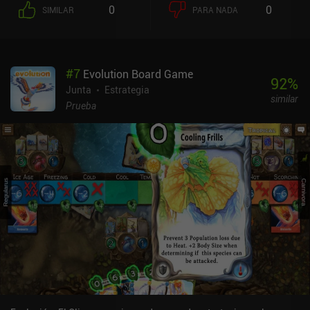
competidores, y esta versión para móviles incluye varias
0
0
SIMILAR
PARA NADA
características nuevas que complementan las bellas ilustraciones
dibujadas a mano del juego de mesa, como una suave música de
fondo y una descripción sonora de cada ave. Esto crea una
atmósfera relajada y agradable que hace que el elemento
#
7
Evolution Board Game
competitivo del juego parezca menos importante que el disfrute
92
%
general de simplemente desarrollar nuestro hábitat.Sin embargo,
Junta
Estrategia
similar
este maravilloso estilo tiene un coste: la aplicación consume
Prueba
muchos recursos y se bloqueó o fue lenta en las dos tabletas en las
que la probé. Funcionó perfectamente en mi teléfono, pero me
habría gustado jugar en una pantalla más grande.El juego es algo
complejo y la interfaz no siempre es intuitiva, pero el tutorial
ofrece una buena introducción a los conceptos básicos y, tras unas
cuantas rondas, las reglas empiezan a encajar.En cuanto a modos
de juego, cuenta con un modo offline para un jugador contra la IA y
un modo multijugador en tiempo real o asíncrono de 72
horas.Wingspan es un juego premium de 9,99 $ con una expansión
europea opcional y algo cara que se vende a través de un iAP de
9,99 $. El lag y los cuelgues fueron una decepción para un juego
que, por lo demás, es estupendo y que recomiendo
encarecidamente por su accesibilidad y su temática y jugabilidad
suaves pero atractivas.