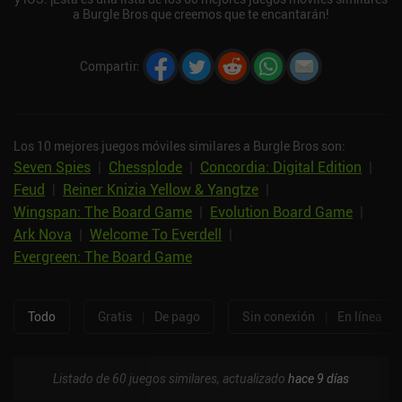
a Burgle Bros que creemos que te encantarán!
Compartir
:
Los 10 mejores juegos móviles similares a Burgle Bros son:
Seven Spies
|
Chessplode
|
Concordia: Digital Edition
|
Feud
|
Reiner Knizia Yellow & Yangtze
|
Wingspan: The Board Game
|
Evolution Board Game
|
Ark Nova
|
Welcome To Everdell
|
Evergreen: The Board Game
Todo
Gratis
|
De pago
Sin conexión
|
En línea
Listado de 60 juegos similares, actualizado
hace 9 días