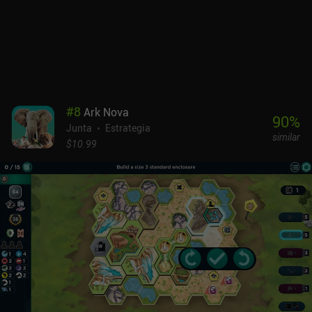
multijugador en línea y de pasar y jugar.Evolution: Climate se
puede probar gratis, y el juego completo se desbloquea mediante
un iAP de 6,99 $. También podemos comprar siete cartas extra y
algunos cosméticos, pero son totalmente opcionales y no son
necesarios para disfrutar de una experiencia completa. Este es uno
de los mejores juegos de mesa indie que existen, y es genial ver
una adaptación digital tan fiel en el móvil.
#
8
Ark Nova
90
%
Junta
Estrategia
similar
$10.99