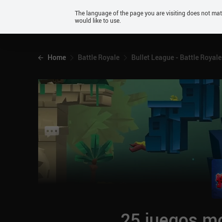
Android
The language of the page you are visiting does not ma
would like to use.
iOS
Home
Battle Royale
Bullet League - Battle Royale
25 juegos mó