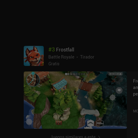
#
3
Frostfall
Battle Royale
Tirador
Gratis
Fr
am
pe
as
ad
MO
ca
ve
di
ju
Juegos similares a este