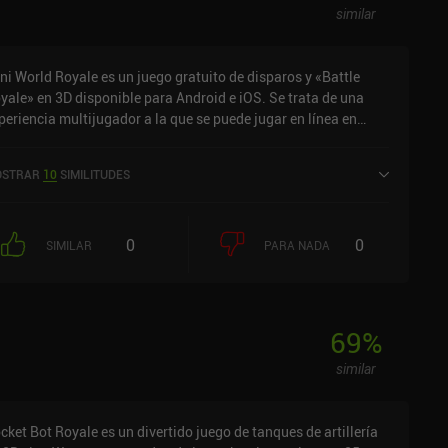
similar
ni World Royale es un juego gratuito de disparos y «Battle
yale» en 3D disponible para Android e iOS. Se trata de una
periencia multijugador a la que se puede jugar en línea en
do horizontal.
STRAR
10
SIMILITUDES
0
0
SIMILAR
PARA NADA
69
%
similar
cket Bot Royale es un divertido juego de tanques de artillería