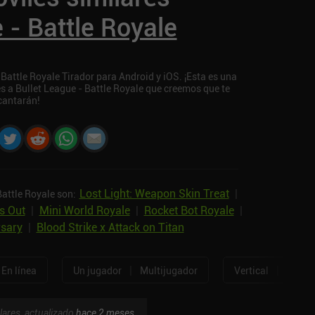
 - Battle Royale
 Battle Royale Tirador para Android y iOS. ¡Esta es una
es a Bullet League - Battle Royale que creemos que te
cantarán!
Lost Light: Weapon Skin Treat
|
Battle Royale son:
s Out
|
Mini World Royale
|
Rocket Bot Royale
|
rsary
|
Blood Strike x Attack on Titan
|
|
En línea
Un jugador
Multijugador
Vertical
Horizo
lares, actualizado
hace 2 meses