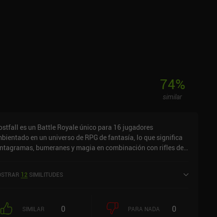
74
%
similar
ostfall es un Battle Royale único para 16 jugadores
bientado en un universo de RPG de fantasía, lo que significa
ntagramas, bumeranes y magia en combinación con rifles de
alto.La posibilidad de equipar cuatro armas a la vez y la
ición de "armas" relacionadas con el movimiento, como una
STRAR
12
SIMILITUDES
rrera, una invisibilidad temporal y un aumento temporal de la
locidad de movimiento, hacen que la jugabilidad sea muy
ferente a la de otros Battle Royale.Lo mejor de todo es que el
0
0
ego es 100% no-pay-to-win, lo que significa que sólo los
SIMILAR
PARA NADA