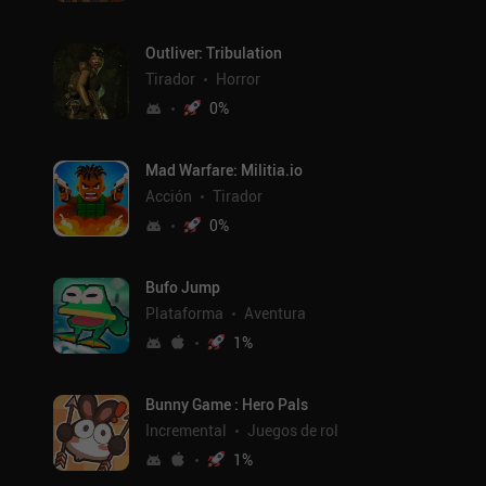
Outliver: Tribulation
Tirador
Horror
0
%
Mad Warfare: Militia.io
Acción
Tirador
0
%
Bufo Jump
Plataforma
Aventura
1
%
Bunny Game : Hero Pals
Incremental
Juegos de rol
1
%