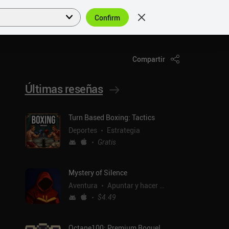
Confirm
Acceder
ES
Compartir
Últimas reseñas
Turn Based Boxing: Tactics
Deportes
Estrategia
Gratis
Mystery of Silence
Aventura
Apuntar y hacer clic
$4.49
Octane100: Premium Roguelike