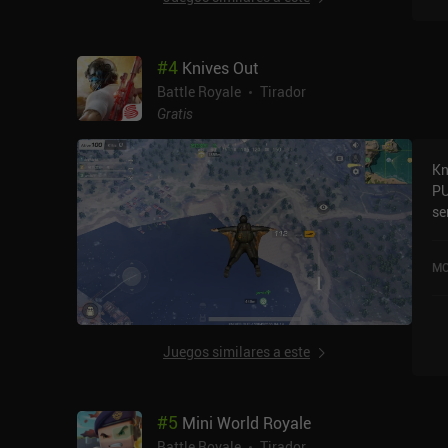
co
co
/ 
#
4
Knives Out
fá
Battle Royale
Tirador
Gratis
Kn
PU
se
po
Eu
MO
de
au
Ha
Su
Juegos similares a este
#
5
Mini World Royale
Battle Royale
Tirador