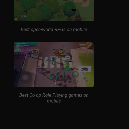
Best open-world RPGs on mobile
Best Co-op Role Playing games on
mobile