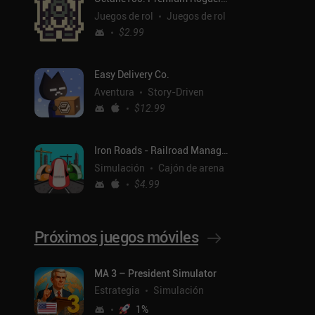
Juegos de rol
Juegos de rol
$2.99
Easy Delivery Co.
Aventura
Story-Driven
$12.99
Iron Roads - Railroad Manager
Simulación
Cajón de arena
$4.99
Próximos juegos móviles
ntal
MA 3 – President Simulator
Estrategia
Simulación
1
%