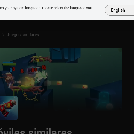
tch your system language. Please select the language you
English
MÁS
PRÓXIMOS
SIMILARES
COLECCIONES
TOP
Juegos similares
viles similares