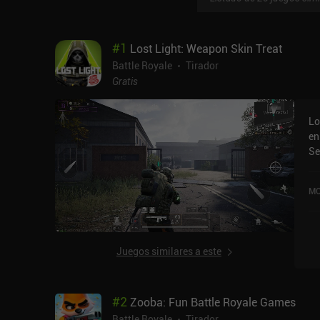
#
1
Lost Light: Weapon Skin Treat
Battle Royale
Tirador
Gratis
Lo
en
Se
en
us
MO
Tr
pu
la
Juegos similares a este
#
2
Zooba: Fun Battle Royale Games
Battle Royale
Tirador