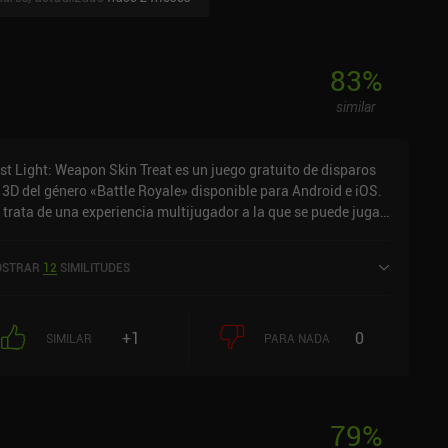
83
%
similar
st Light: Weapon Skin Treat es un juego gratuito de disparos
 3D del género «Battle Royale» disponible para Android e iOS.
 trata de una experiencia multijugador a la que se puede jugar
 línea en modo horizontal. Ha recibido 4 valoraciones de los
uarios de la comunidad MiniReview. Lost Light: Weapon Skin
STRAR
12
SIMILITUDES
eat se lanzó en noviembre de 2021 y tiene actualmente una
ntuación de 4,4 sobre 5,0 en Google Play y de 4,7 sobre 5,0 en
 App Store de iOS.
+1
0
SIMILAR
PARA NADA
79
%