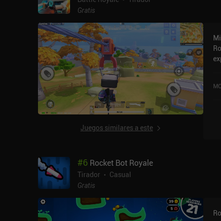
Gratis
Mi
Ro
ex
mo
MO
Juegos similares a este
#
6
Rocket Bot Royale
Tirador
Casual
Gratis
Ro