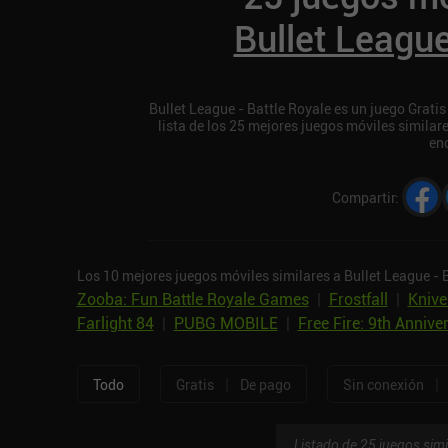
Bullet League
Bullet League - Battle Royale es un juego Gratis
lista de los 25 mejores juegos móviles similar
en
Compartir
:
Los 10 mejores juegos móviles similares a Bullet League - 
Zooba: Fun Battle Royale Games
|
Frostfall
|
Knive
Farlight 84
|
PUBG MOBILE
|
Free Fire: 9th Annive
|
|
Todo
Gratis
De pago
Sin conexión
Listado de 25 juegos simi