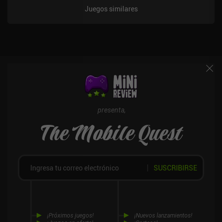
de unidades que obtenemos, lo que a menudo puede llevarnos a
Juegos similares
perder rápidamente un corazón. Desde la jugabilidad hasta el
estilo artístico y la progresión general, estoy convencido de que si
Clash Royale y un juego de ajedrez automático tuvieran un bebé,
sería este. Esto significa que subimos permanentemente de nivel a
nuestras unidades reuniendo duplicados a través de un camino de
trofeos, un pase de batalla y abriendo cofres al instante. Esto
aumenta las estadísticas de nuestras unidades de forma masiva,
proporcionando una gran ventaja. Hero Tactics se monetiza a
través de iAPs y anuncios incentivados para cofres con duplicados
de unidades. Esto da a los jugadores de pago una gran ventaja que
presenta,
me temo que empeorará con el tiempo. Así que a menos que estés
The Mobile Quest
realmente comprometido con la jugabilidad algo divertida, te
sugiero que te lo saltes.
SUSCRIBIRSE
¡Próximos juegos!
¡Nuevos lanzamientos!