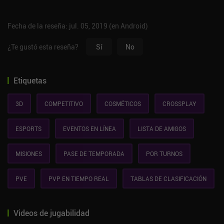
Fecha de la reseña: jul. 05, 2019 (en Android)
¿Te gustó esta reseña?
Sí
No
Etiquetas
3D
COMPETITIVO
COSMÉTICOS
CROSSPLAY
ESPORTS
EVENTOS EN LÍNEA
LISTA DE AMIGOS
MISIONES
PASE DE TEMPORADA
POR TURNOS
PVE
PVP EN TIEMPO REAL
TABLAS DE CLASIFICACIÓN
Videos de jugabilidad