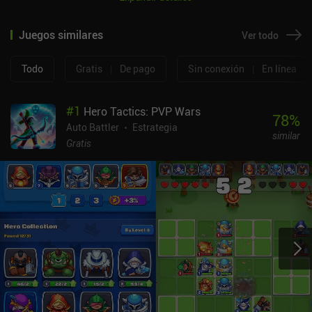
Juegos similares
Ver todo
Todo
Gratis
|
De pago
Sin conexión
|
En línea
#
1
Hero Tactics: PVP Wars
78
%
Auto Battler
Estrategia
similar
Gratis