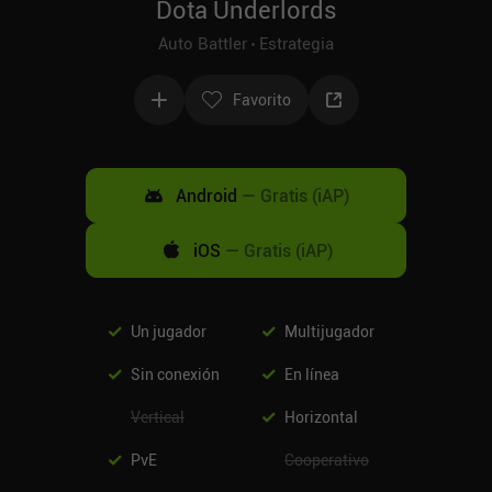
Dota Underlords
Auto Battler
Estrategia
Favorito
Android
—
Gratis (iAP)
iOS
—
Gratis (iAP)
Un jugador
Multijugador
Sin conexión
En línea
Vertical
Horizontal
PvE
Cooperativo