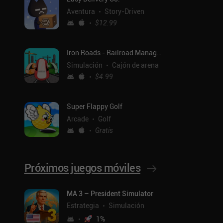
Aventura
Story-Driven
$12.99
Iron Roads - Railroad Manager
Simulación
Cajón de arena
$4.99
Super Flappy Golf
Arcade
Golf
Gratis
Próximos juegos móviles
ntal
MA 3 – President Simulator
Estrategia
Simulación
1
%