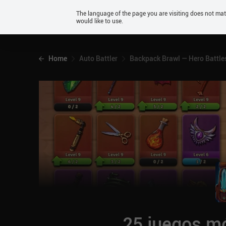
Android
The language of the page you are visiting does not ma
would like to use.
iOS
Home
Auto Battler
Backpack Brawl — Hero Battle
25 juegos mó