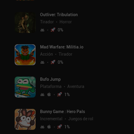
Outliver: Tribulation
Tirador
Horror
0
%
Mad Warfare: Militia.io
Acción
Tirador
0
%
Bufo Jump
Plataforma
Aventura
1
%
Bunny Game : Hero Pals
Incremental
Juegos de rol
1
%