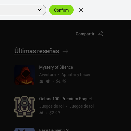
Confirm
Acceder
ES
Compartir
Últimas reseñas
Mystery of Silence
Aventura
Apuntar y hacer clic
$4.49
Octane100: Premium Roguelike
Juegos de rol
Juegos de rol
$2.99
Easy Delivery Co.