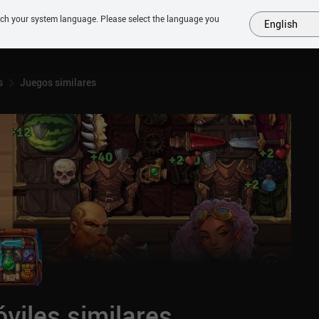
tch your system language. Please select the language you
English
MÁS
PRÓXIMOS
SIMILARES
COLECCIONES
TOP
s
Juegos similares
viles similares