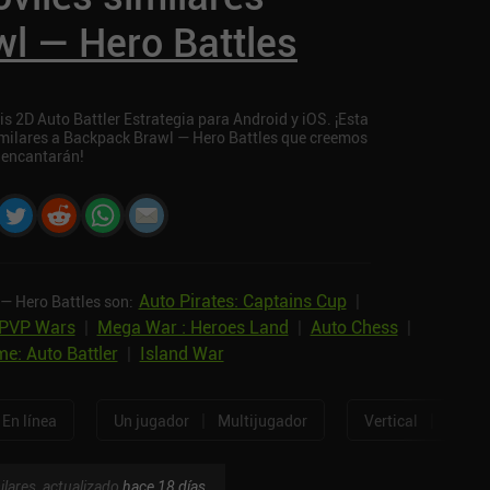
l — Hero Battles
s 2D Auto Battler Estrategia para Android y iOS. ¡Esta
similares a Backpack Brawl — Hero Battles que creemos
 encantarán!
Auto Pirates: Captains Cup
|
— Hero Battles son:
 PVP Wars
|
Mega War : Heroes Land
|
Auto Chess
|
e: Auto Battler
|
Island War
|
|
En línea
Un jugador
Multijugador
Vertical
Horizo
ilares, actualizado
hace 18 días