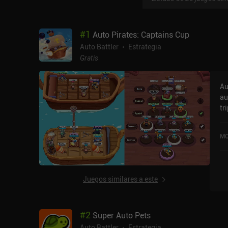
#
1
Auto Pirates: Captains Cup
Auto Battler
Estrategia
Gratis
Au
au
tr
us
qu
MO
el
di
se
añ
Juegos similares a este
final. Este tipo de juegos su
Au
só
#
2
Super Auto Pets
ad
cuadrícula.
Auto Battler
Estrategia