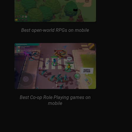
Best open-world RPGs on mobile
Best Co-op Role Playing games on
mobile