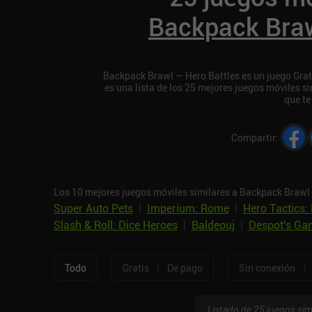
Backpack Braw
Backpack Brawl — Hero Battles es un juego Grati
es una lista de los 25 mejores juegos móviles 
que te
Compartir
:
Los 10 mejores juegos móviles similares a Backpack Brawl 
Super Auto Pets
|
Imperium: Rome
|
Hero Tactics:
Slash & Roll: Dice Heroes
|
Baldeouj
|
Despot's Gam
|
|
Todo
Gratis
De pago
Sin conexión
Listado de 25 juegos sim