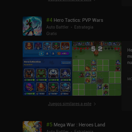
#
4
Hero Tactics: PVP Wars
Auto Battler
Estrategia
Gratis
He
mu
nu
vid
ro
MO
nu
co
dó
co
Juegos similares a este
automáti
al
Co
#
5
Mega War : Heroes Land
corazones. T
es
Auto Battler
Estrategia