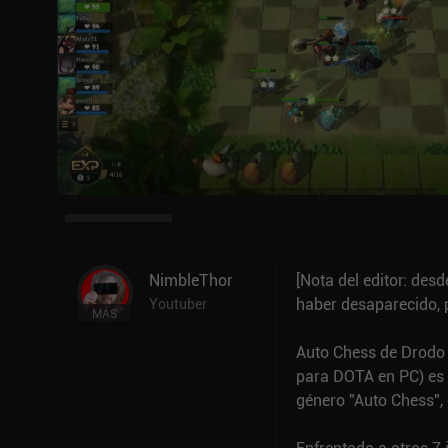
NimbleThor
[Nota del editor: des
haber desaparecido, 
Youtuber
MÁS
Auto Chess de Drodo S
para DOTA en PC) es u
género "Auto Chess",