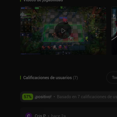
Calificaciones de usuarios
(
7
)
To
57
%
¡positivo!
•
Basado en 7 calificaciones de u
C
Cris P
•
hace 2a