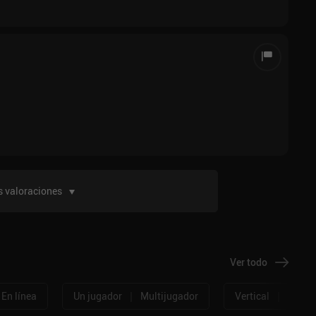
 valoraciones
Ver todo
|
|
En línea
Un jugador
Multijugador
Vertical
Horizo