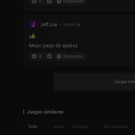
0
Responder
J
Jeff Lue
•
hace 5a
Mejor juego de ajedrez
0
Responder
Cargar más
Juegos similares
|
|
Todo
Gratis
De pago
Sin conexión