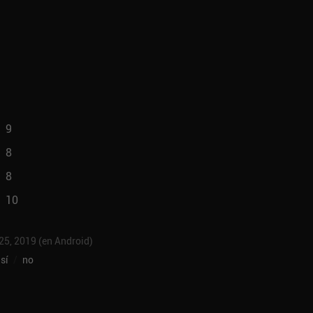
9
8
8
10
 25, 2019 (en Android)
sí
/
no