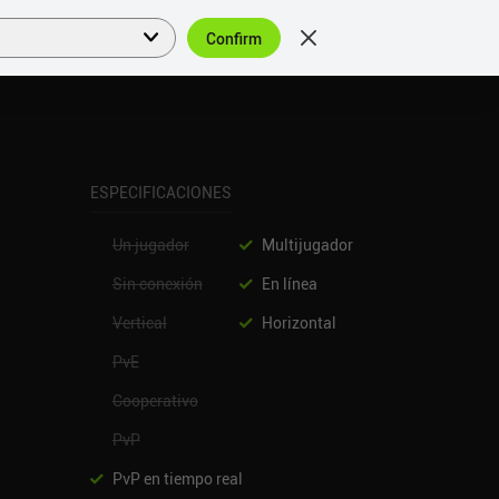
Confirm
Acceder
ES
ESPECIFICACIONES
Un jugador
Multijugador
Sin conexión
En línea
Vertical
Horizontal
PvE
Cooperativo
PvP
PvP en tiempo real