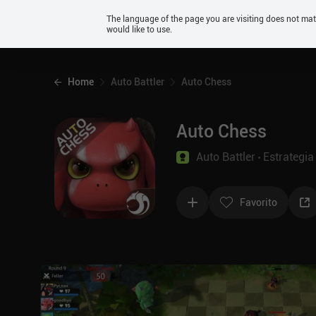
Android
The language of the page you are visiting does not ma
would like to use.
iOS
Home
Auto Battler
Auto Chess
Auto Chess
Auto Battler
Estrategia
Favorito