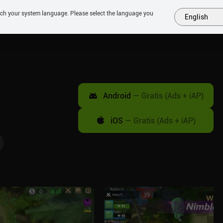
tch your system language. Please select the language you
English
MÁS
PRÓXIMOS
SIMILARES
COLECCIONES
TOP
Android
—
Gratis (Ads + iAP)
iOS
—
Gratis (Ads + iAP)