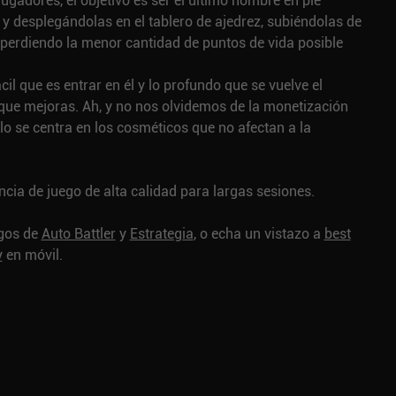
jugadores, el objetivo es ser el último hombre en pie
 desplegándolas en el tablero de ajedrez, subiéndolas de
 perdiendo la menor cantidad de puntos de vida posible
il que es entrar en él y lo profundo que se vuelve el
ue mejoras. Ah, y no nos olvidemos de la monetización
o se centra en los cosméticos que no afectan a la
ncia de juego de alta calidad para largas sesiones.
egos de
Auto Battler
y
Estrategia
, o echa un vistazo a
best
y
en móvil.