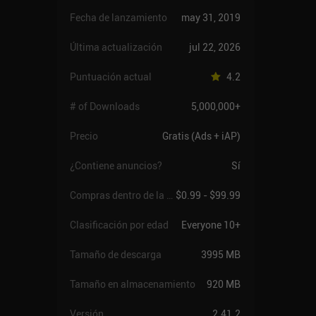
Fecha de lanzamiento
may 31, 2019
Última actualización
jul 22, 2026
Puntuación actual
4.2
# of Downloads
5,000,000+
Precio
Gratis (Ads + iAP)
¿Contiene anuncios?
Sí
Compras dentro de la app
$0.99 - $99.99
Clasificación por edad
Everyone 10+
Tamaño de descarga
3995 MB
Tamaño en almacenamiento
920 MB
Versión
2.41.2