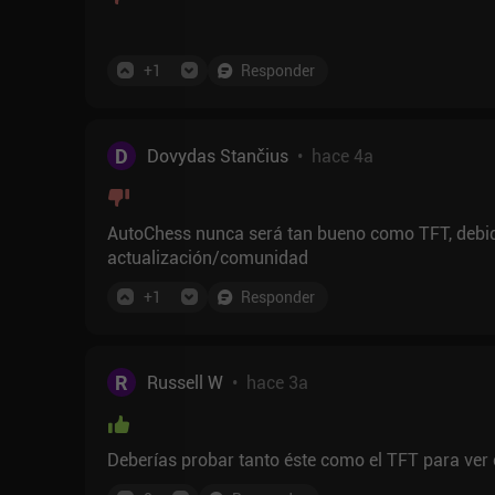
+
1
Responder
D
Dovydas Stančius
•
hace 4a
AutoChess nunca será tan bueno como TFT, debid
actualización/comunidad
+
1
Responder
R
Russell W
•
hace 3a
Deberías probar tanto éste como el TFT para ver c