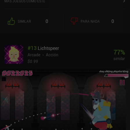
MÁS JUEGOS COMO ESTE
hasta que uno de ellos se infecta y empieza a atacar a sus vecinos,
convirtiendo a los humanos vivos en zombis muertos vivientes
descerebrados. Controlamos a nuestros zombis alterando sus
0
0
SIMILAR
PARA NADA
puntos de ruta, como por ejemplo indicándoles que suban las
escaleras o empiecen a golpear una puerta en lugar de darse la
vuelta y caminar en sentido contrario. Por desgracia, algunos
humanos usan armas para defenderse en lugar de esperar
#
13
Lichtspeer
pacientemente su muerte. Así que para derrotarlos tendremos que
77
%
calcular nuestras acciones para escabullirnos, distraer o atacar a
Arcade
Acción
similar
nuestros objetivos cuando menos se lo esperen. Pero la parte más
$0.99
interesante del juego son las diversas mutaciones que podemos
realizar en nuestros zombis. Esto nos permite crear zombis que
pueden bloquear caminos, saltar a través de fosos, escalar
barreras o volar paredes frágiles. Incluso podemos combinar
mutaciones para conseguir efectos devastadores. Sin embargo,
cada mutación requiere unos puntos de ADN, que acumulamos
sacrificando zombis. Esto crea un equilibrio desafiante en el que
tratamos de superar cada nivel de la forma más eficiente en
cuanto a recursos. El juego presenta un pixel art muy bien
animado, mucha sangre y detalles sangrientos, un extraño humor
negro y una historia cautivadora que nos introduce gradualmente