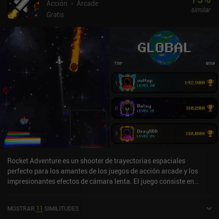
Acción
Arcade
similar
Gratis
Rocket Adventure es un shooter de trayectorias espaciales
perfecto para los amantes de los juegos de acción arcade y los
impresionantes efectos de cámara lenta. El juego consiste en
deslizar el dedo, apuntar y soltar para lanzar nuestro cohete al
espacio exterior. A partir de ahí, podemos volver a deslizar el dedo
MOSTRAR
11
SIMILITUDES
en cualquier momento para entrar en un modo de cámara lenta