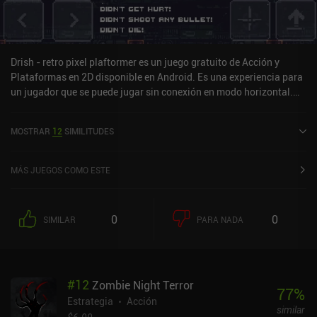
Drish - retro pixel plaftormer es un juego gratuito de Acción y
Plataformas en 2D disponible en Android. Es una experiencia para
un jugador que se puede jugar sin conexión en modo horizontal.
Drish - retro pixel plaftormer se lanzó en enero de 2021 y tiene una
valoración actual de 3,5 sobre 5,0 en Google Play.
MOSTRAR
12
SIMILITUDES
MÁS JUEGOS COMO ESTE
0
0
SIMILAR
PARA NADA
#
12
Zombie Night Terror
77
%
Estrategia
Acción
similar