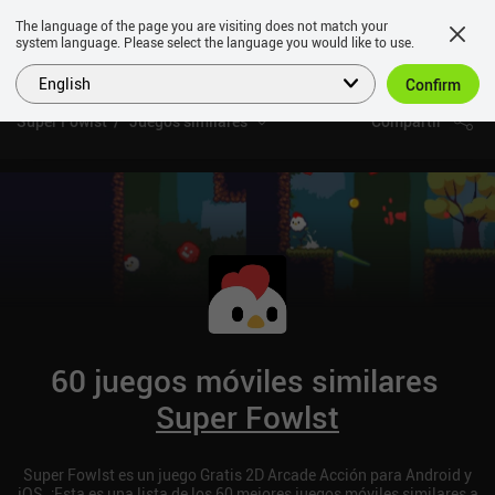
The language of the page you are visiting does not match your
system language. Please select the language you would like to use.
English
Confirm
Super Fowlst
Juegos similares
Compartir
60 juegos móviles similares
Super Fowlst
Super Fowlst es un juego Gratis 2D Arcade Acción para Android y
iOS. ¡Esta es una lista de los 60 mejores juegos móviles similares a