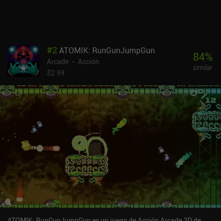
#
2
ATOMIK: RunGunJumpGun
84
%
Arcade
Acción
similar
$2.99
ATOMIK: RunGunJumpGun es un juego de Acción Arcade 2D de