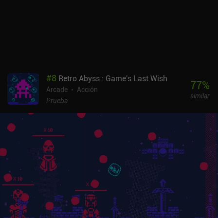
de los iAPs que también proporcionan más de la moneda
necesaria para progresar. La monetización es muy relajada, y el
juego se puede disfrutar fácilmente como jugador libre.
#
8
Retro Abyss : Game's Last Wish
77
%
Arcade
Acción
similar
Prueba