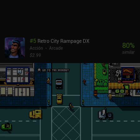
#
5
Retro City Rampage DX
80
%
Acción
Arcade
similar
$2.99