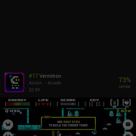
secretos bien escondidos, me gustó la abundancia de situaciones
tácticas desafiantes. Los enemigos derrotados a menudo golpean
superficies explosivas que lanzan a otros enemigos por los aires,
provocando explosiones adicionales. Estas reacciones en cadena
nos obligan a ser extremadamente cuidadosos con nuestro
entorno, sobre todo porque sólo tenemos 3 vidas que son difíciles
de reponer. Mask Around ofrece varios esquemas de control
distintos, como joysticks virtuales, giroscopio y compatibilidad
total con mandos. Cuesta bastante acostumbrarse a los controles,
así que no esperes un progreso significativo durante las primeras
doce carreras. Aun así, es un juego agradable que puedes coger y
jugar cuando te apetezca, aunque no consigas completarlo. Mask
#
17
Vermitron
Around es free-to-play y se monetiza mediante un único iAP de
73
%
Acción
Arcade
9,99 $ para apoyar al desarrollador, eliminar un banner
similar
publicitario de 5 segundos y recibir un par de objetos cosméticos
$2.99
premium.