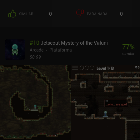
0
0
SIMILAR
PARA NADA
#
10
Jetscout Mystery of the Valuni
77
%
Arcade
Plataforma
similar
$0.99