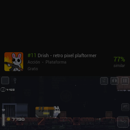
de ritmo rápido.Jetscout es un juego premium de 0,99 $ sin
anuncios ni iAP. También hay una demo gratuita tanto en Android
como en iOS para que puedas probarlo antes de decidir si este es
el tipo de entretenimiento adecuado para ti.
#
11
Drish - retro pixel plaftormer
77
%
Acción
Plataforma
similar
Gratis