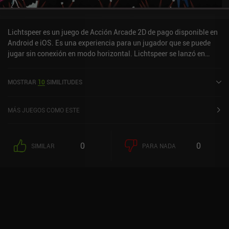
en la mecánica. El único inconveniente es que algunos niveles son
muy frustrantes hasta que descubrimos la estrategia correcta.
Zombie Night Terror es un juego premium que cuesta 7,99 € en
Lichtspeer es un juego de Acción Arcade 2D de pago disponible en
Android y 6,99 € en iOS. Es una recomendación fácil para los fans
Android e iOS. Es una experiencia para un jugador que se puede
de los juegos de estrategia de alta calidad.
jugar sin conexión en modo horizontal. Lichtspeer se lanzó en
marzo de 2018 y tiene una valoración actual de 4,3 sobre 5,0 en
Google Play y de 4,7 sobre 5,0 en la App Store de iOS.
MOSTRAR
10
SIMILITUDES
MÁS JUEGOS COMO ESTE
0
0
SIMILAR
PARA NADA