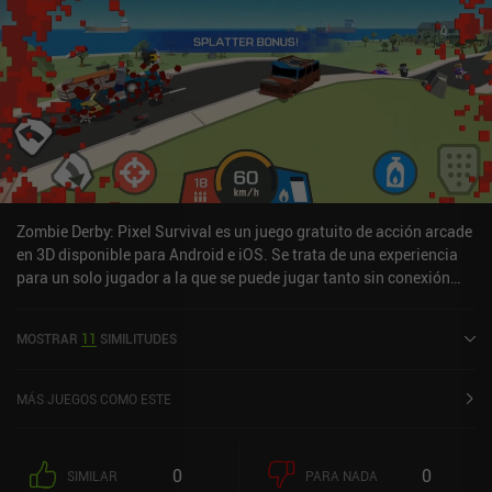
Zombie Derby: Pixel Survival es un juego gratuito de acción arcade
en 3D disponible para Android e iOS. Se trata de una experiencia
para un solo jugador a la que se puede jugar tanto sin conexión
como en línea en modo horizontal. Zombie Derby: Pixel Survival se
lanzó en junio de 2020 y cuenta actualmente con una valoración
MOSTRAR
11
SIMILITUDES
de 4,5 sobre 5,0 en Google Play y de 4,7 sobre 5,0 en la App Store
de iOS.
MÁS JUEGOS COMO ESTE
0
0
SIMILAR
PARA NADA