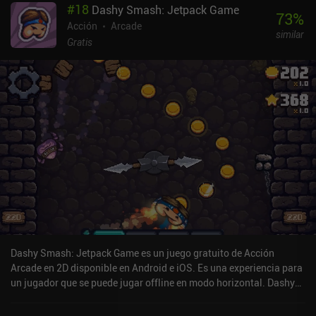
#
18
Dashy Smash: Jetpack Game
nuestro gato recoge para que podamos usarlas para desbloquear
73
%
nuevas armas y mejoras estratégicas. La preparación cuidadosa y
Acción
Arcade
similar
el gasto consciente son imprescindibles, porque en cuanto
Gratis
empezamos a arrastrar una regadera, aparecen oleadas de
insectos en busca de un frondoso almuerzo, y no podemos confiar
únicamente en nuestro insecticida para mantenerlos alejados. La
estrategia más óptima para gastar monedas y colocar torretas no
es evidente de inmediato, por lo que son necesarias unas cuantas
partidas vergonzosamente fallidas para que la mayoría de los
nuevos jugadores aprendan a ejecutar un plan de exterminio
impecable. El juego ha captado y trabajado a la perfección el estilo
gráfico y el diseño de sonido de la época del ZX Spectrum. Y
aunque los controles táctiles son utilizables, siempre es preferible
un mando Bluetooth en los juegos de dos palancas. Vermitron es
un juego premium de 2,99 $ sin iAPs. Para cualquiera que busque
un juego de acción arcade con un encantador estilo retro que no se
interponga en el camino de la jugabilidad, Vermitron es una
Dashy Smash: Jetpack Game es un juego gratuito de Acción
recomendación fácil.
Arcade en 2D disponible en Android e iOS. Es una experiencia para
un jugador que se puede jugar offline en modo horizontal. Dashy
Smash: Jetpack Game se lanzó en enero de 2023 y tiene una
valoración actual de 4,8 sobre 5,0 en iOS App Store.