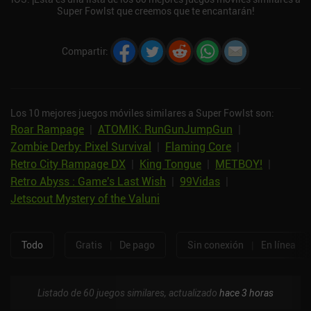
Super Fowlst que creemos que te encantarán!
Compartir
:
Los 10 mejores juegos móviles similares a Super Fowlst son:
Roar Rampage
|
ATOMIK: RunGunJumpGun
|
Zombie Derby: Pixel Survival
|
Flaming Core
|
Retro City Rampage DX
|
King Tongue
|
METBOY!
|
Retro Abyss : Game's Last Wish
|
99Vidas
|
Jetscout Mystery of the Valuni
Todo
Gratis
|
De pago
Sin conexión
|
En línea
Listado de 60 juegos similares, actualizado
hace 3 horas