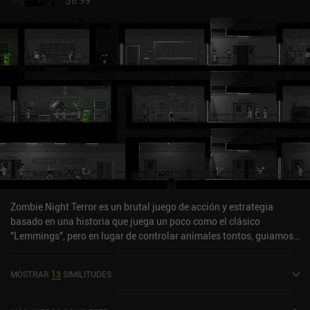
$6.99
Zombie Night Terror es un brutal juego de acción y estrategia
basado en una historia que juega un poco como el clásico
"Lemmings", pero en lugar de controlar animales tontos, guiamos
a una horda de devoradores de cerebros hacia deliciosas
golosinas humanas. Cada nivel consiste en un laberinto de
MOSTRAR
13
SIMILITUDES
pasadizos, paredes y puertas dentro de grandes casas vistas
desde una perspectiva lateral en 2D. Dentro de estos edificios,
humanos indefensos caminan ocupándose de sus propios asuntos