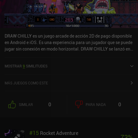
DRAW CHILLY es un juego arcade de acción 2D de pago disponible
en Android e iOS. Es una experiencia para un jugador que se puede
jugar sin conexión en modo horizontal. DRAW CHILLY se lanzó en
enero de 2020 y tiene una valoración actual de 3,8 sobre 5,0 en
Google Play y de 4,9 sobre 5,0 en la App Store de iOS.
MOSTRAR
9
SIMILITUDES
MÁS JUEGOS COMO ESTE
0
0
SIMILAR
PARA NADA
#
15
Rocket Adventure
73
%