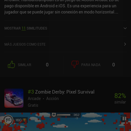
pago disponible en Android e iOS. Es una experiencia para un
jugador que se puede jugar sin conexión en modo horizontal.
ATOMIK: RunGunJumpGun se lanzó en noviembre de 2016 y tiene
una valoración actual de 4,6 sobre 5,0 en Google Play y de 4,3
MOSTRAR
11
SIMILITUDES
sobre 5,0 en la App Store de iOS.
MÁS JUEGOS COMO ESTE
0
0
SIMILAR
PARA NADA
#
3
Zombie Derby: Pixel Survival
82
%
Arcade
Acción
similar
Gratis