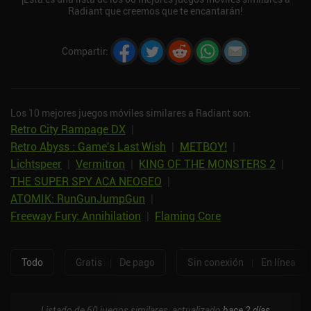
Radiant que creemos que te encantarán!
Compartir
:
Los 10 mejores juegos móviles similares a Radiant son:
Retro City Rampage DX
|
Retro Abyss : Game's Last Wish
|
METBOY!
|
Lichtspeer
|
Vermitron
|
KING OF THE MONSTERS 2
|
THE SUPER SPY ACA NEOGEO
|
ATOMIK: RunGunJumpGun
|
Freeway Fury: Annihilation
|
Flaming Core
Todo
Gratis
|
De pago
Sin conexión
|
En línea
Listado de 60 juegos similares, actualizado
hace 2 días