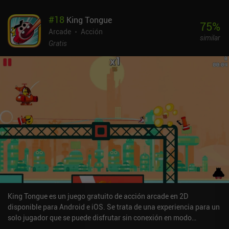
#
18
King Tongue
75
%
Arcade
Acción
similar
Gratis
King Tongue es un juego gratuito de acción arcade en 2D
disponible para Android e iOS. Se trata de una experiencia para un
solo jugador que se puede disfrutar sin conexión en modo
horizontal. Ha recibido 2 valoraciones de los usuarios de la