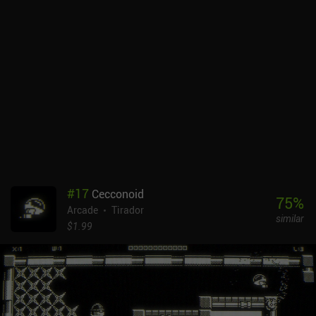
#
17
Cecconoid
75
%
Arcade
Tirador
similar
$1.99