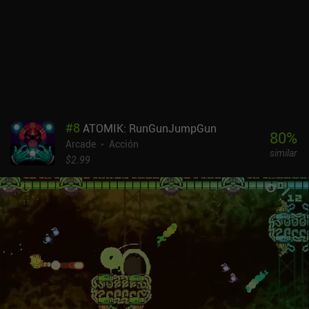
#
8
ATOMIK: RunGunJumpGun
80
%
Arcade
Acción
similar
$2.99