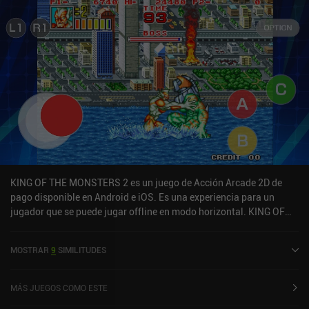
insectos en busca de un frondoso almuerzo, y no podemos confiar
únicamente en nuestro insecticida para mantenerlos alejados. La
estrategia más óptima para gastar monedas y colocar torretas no
es evidente de inmediato, por lo que son necesarias unas cuantas
partidas vergonzosamente fallidas para que la mayoría de los
nuevos jugadores aprendan a ejecutar un plan de exterminio
impecable. El juego ha captado y trabajado a la perfección el estilo
gráfico y el diseño de sonido de la época del ZX Spectrum. Y
aunque los controles táctiles son utilizables, siempre es preferible
un mando Bluetooth en los juegos de dos palancas. Vermitron es
un juego premium de 2,99 $ sin iAPs. Para cualquiera que busque
un juego de acción arcade con un encantador estilo retro que no se
interponga en el camino de la jugabilidad, Vermitron es una
KING OF THE MONSTERS 2 es un juego de Acción Arcade 2D de
recomendación fácil.
pago disponible en Android e iOS. Es una experiencia para un
jugador que se puede jugar offline en modo horizontal. KING OF
THE MONSTERS 2 se lanzó en julio de 2023 y tiene una valoración
actual de 5 sobre 5,0 en iOS App Store.
MOSTRAR
9
SIMILITUDES
MÁS JUEGOS COMO ESTE