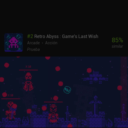
es perfecta. Todo se ve demasiado pequeño en pantallas
pequeñas, y los controles táctiles no son cómodos cuando
necesitamos reaccionar con ultra rapidez. Así que es muy
recomendable usar un mando Bluetooth.Retro City Rampage DX es
un juego premium que cuesta 2,99 dólares en Android y 4,99
dólares en iOS. Es un gran homenaje a los juegos clásicos del
#
2
Retro Abyss : Game's Last Wish
pasado, y consigue inducir un profundo nivel de nostalgia a la vez
85
%
Arcade
Acción
que proporciona el tipo exacto de experiencia de juego altamente
similar
entretenida con la que crecieron los jugadores veteranos.
Prueba