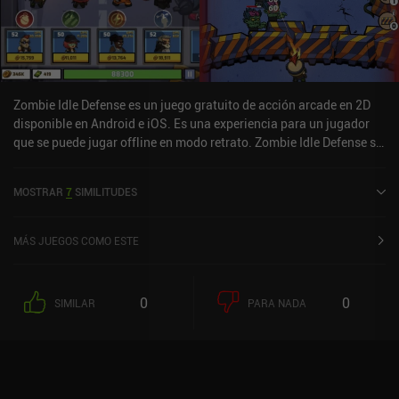
Zombie Idle Defense es un juego gratuito de acción arcade en 2D
disponible en Android e iOS. Es una experiencia para un jugador
que se puede jugar offline en modo retrato. Zombie Idle Defense se
lanzó en abril de 2020 y tiene una valoración actual de 4,3 sobre
5,0 en Google Play y de 4,7 sobre 5,0 en la App Store de iOS.
MOSTRAR
7
SIMILITUDES
MÁS JUEGOS COMO ESTE
0
0
SIMILAR
PARA NADA