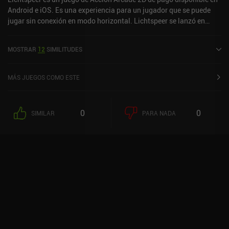
Android e iOS. Es una experiencia para un jugador que se puede
jugar sin conexión en modo horizontal. Lichtspeer se lanzó en
marzo de 2018 y tiene una valoración actual de 4,3 sobre 5,0 en
Google Play y de 4,7 sobre 5,0 en la App Store de iOS.
MOSTRAR
12
SIMILITUDES
MÁS JUEGOS COMO ESTE
0
0
SIMILAR
PARA NADA