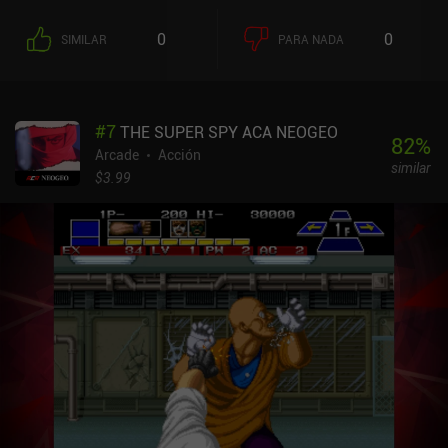
0
0
SIMILAR
PARA NADA
#
7
THE SUPER SPY ACA NEOGEO
82
%
Arcade
Acción
similar
$3.99