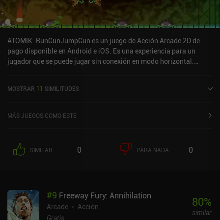
ATOMIK: RunGunJumpGun es un juego de Acción Arcade 2D de
pago disponible en Android e iOS. Es una experiencia para un
jugador que se puede jugar sin conexión en modo horizontal.
ATOMIK: RunGunJumpGun se lanzó en noviembre de 2016 y tiene
una valoración actual de 4,6 sobre 5,0 en Google Play y de 4,3
MOSTRAR
11
SIMILITUDES
sobre 5,0 en la App Store de iOS.
MÁS JUEGOS COMO ESTE
0
0
SIMILAR
PARA NADA
#
9
Freeway Fury: Annihilation
80
%
Arcade
Acción
similar
Gratis