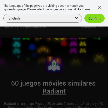
The language of the page you are visiting does not match your
system language. Please select the language you would like to use.
English
Confirm
Radiant
Juegos similares
Compartir
60 juegos móviles similares
Radiant
Radiant es un juego Pagado 2D Arcade Acción para Android y iOS.
¡Esta es una lista de los 60 mejores juegos móviles similares a