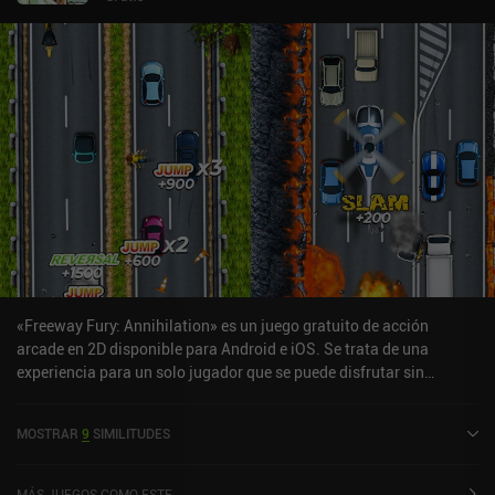
«Freeway Fury: Annihilation» es un juego gratuito de acción
arcade en 2D disponible para Android e iOS. Se trata de una
experiencia para un solo jugador que se puede disfrutar sin
conexión en modo vertical. Freeway Fury: Annihilation se lanzó en
octubre de 2020 y cuenta actualmente con una valoración de 3,8
MOSTRAR
9
SIMILITUDES
sobre 5,0 en Google Play y de 3,5 sobre 5,0 en la App Store de iOS.
MÁS JUEGOS COMO ESTE