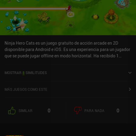
Ninja Hero Cats es un juego gratuito de acción arcade en 2D
disponible para Android e iOS. Es una experiencia para un jugador
que se puede jugar offline en modo horizontal. Ha recibido 1
valoración de usuario de la comunidad MiniReview. Ninja Hero
Cats fue lanzado en diciembre de 2013 y tiene una valoración
MOSTRAR
8
SIMILITUDES
actual de 4,7 sobre 5,0 en Google Play y de 4,8 sobre 5,0 en la App
Store de iOS.
MÁS JUEGOS COMO ESTE
0
0
SIMILAR
PARA NADA