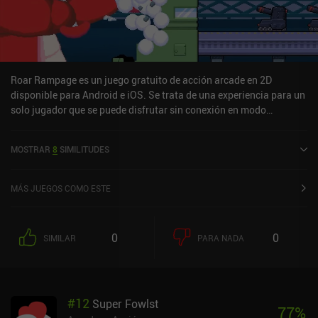
Roar Rampage es un juego gratuito de acción arcade en 2D
disponible para Android e iOS. Se trata de una experiencia para un
solo jugador que se puede disfrutar sin conexión en modo
horizontal. Roar Rampage se lanzó en abril de 2025 y tiene una
valoración actual de 4,3 sobre 5,0 en Google Play y de 4,4 sobre 5,0
MOSTRAR
8
SIMILITUDES
en la App Store de iOS.
MÁS JUEGOS COMO ESTE
0
0
SIMILAR
PARA NADA
#
12
Super Fowlst
77
%