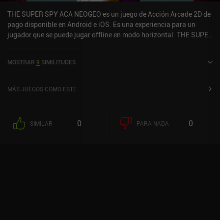
THE SUPER SPY ACA NEOGEO es un juego de Acción Arcade 2D de
pago disponible en Android e iOS. Es una experiencia para un
jugador que se puede jugar offline en modo horizontal. THE SUPER
SPY ACA NEOGEO se lanzó en mayo de 2023 y tiene una
valoración actual de 5 sobre 5,0 en iOS App Store.
MOSTRAR
9
SIMILITUDES
MÁS JUEGOS COMO ESTE
0
0
SIMILAR
PARA NADA