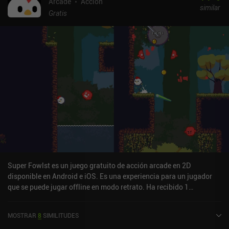
Arcade
Acción
similar
Gratis
Super Fowlst es un juego gratuito de acción arcade en 2D
disponible en Android e iOS. Es una experiencia para un jugador
que se puede jugar offline en modo retrato. Ha recibido 1
valoración de usuario de la comunidad MiniReview. Super Fowlst
se lanzó en diciembre de 2018 y tiene una valoración actual de 4,3
MOSTRAR
8
SIMILITUDES
sobre 5,0 en Google Play y de 4,5 sobre 5,0 en la App Store de iOS.