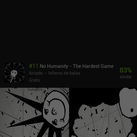
qué nos equivocamos y así mejorar nuestras estrategias.
Salvagette es completamente gratuito, sin anuncios ni iAP. A pesar
de que el núcleo del juego es algo repetitivo, su enfoque único del
género de los bullet-hell lo convierte en una recomendación fácil,
especialmente para los jugadores que encuentran los juegos de
bullet-hell demasiado rápidos y frenéticos.
#
11
No Humanity - The Hardest Game
83
%
Arcade
Infierno de balas
similar
Gratis