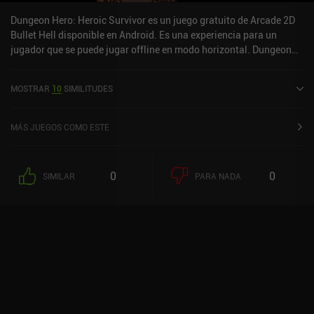
Dungeon Hero: Heroic Survivor es un juego gratuito de Arcade 2D
Bullet Hell disponible en Android. Es una experiencia para un
jugador que se puede jugar offline en modo horizontal. Dungeon
Hero: Heroic Survivor se lanzó en diciembre de 2023 y tiene una
valoración actual de 4,3 sobre 5,0 en Google Play.
MOSTRAR
10
SIMILITUDES
MÁS JUEGOS COMO ESTE
0
0
SIMILAR
PARA NADA