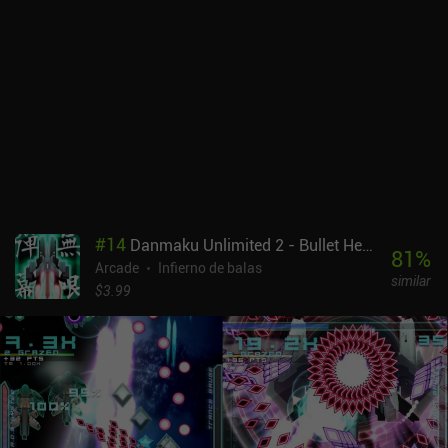
difícil. La progresión permanente se consigue comprando mejoras
y equipando y subiendo de nivel el botín, como en Archero.Esto
crea un agradable flujo y reflujo en la dificultad, en el que cada
misión se vuelve gradualmente más fácil hasta que terminamos un
capítulo, tras lo cual se vuelve más difícil durante un tiempo.El
estilo artístico está bien, pero la interfaz de usuario es un gran
paso adelante en comparación con Magic Survival. Los mayores
inconvenientes son que el juego se hace un poco repetitivo, y que
los enemigos y las balas acaban siendo tan pequeños que es difícil
verlos.Survivor.io se monetiza mediante un sistema de energía que
nos limita a una hora de juego de capítulo normal cada vez, e iAPs
#
14
Danmaku Unlimited 2 - Bullet Hell Shmup
que nos permiten hacernos más fuertes más rápido. Estos iAP
81
%
Arcade
Infierno de balas
pueden suponer una gran diferencia, pero como juego casual, la
similar
jugabilidad básica y las partidas de 10-15 minutos son pulidas y
$3.99
divertidas.