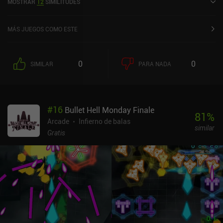
MOSTRAR
12
SIMILITUDES
MÁS JUEGOS COMO ESTE
0
0
SIMILAR
PARA NADA
#
16
Bullet Hell Monday Finale
81
%
Arcade
Infierno de balas
similar
Gratis