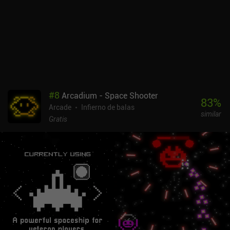
#
8
Arcadium - Space Shooter
83
%
Arcade
Infierno de balas
similar
Gratis