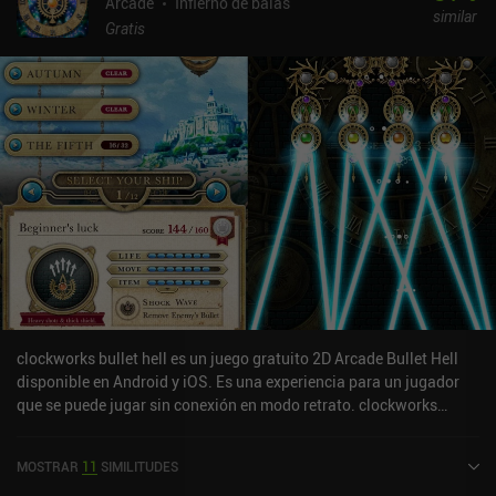
Arcade
Infierno de balas
similar
Gratis
clockworks bullet hell es un juego gratuito 2D Arcade Bullet Hell
disponible en Android y iOS. Es una experiencia para un jugador
que se puede jugar sin conexión en modo retrato. clockworks
bullet hell se lanzó en febrero de 2024 y tiene una valoración
actual de 4,2 sobre 5,0 en Google Play y de 4,2 sobre 5,0 en la App
MOSTRAR
11
SIMILITUDES
Store de iOS.