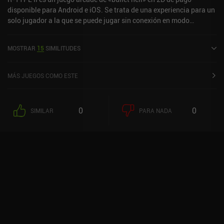
disponible para Android e iOS. Se trata de una experiencia para un
solo jugador a la que se puede jugar sin conexión en modo
horizontal. R-TYPE II salió a la venta en febrero de 2014 y cuenta
actualmente con una valoración de 4,4 sobre 5,0 en Google Play y
MOSTRAR
15
SIMILITUDES
de 3,7 sobre 5,0 en la App Store de iOS.
MÁS JUEGOS COMO ESTE
0
0
SIMILAR
PARA NADA