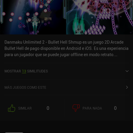
Danmaku Unlimited 2 - Bullet Hell Shmup es un juego 2D Arcade
Bullet Hell de pago disponible en Android e iOS. Es una experiencia
para un jugador que se puede jugar offline en modo retrato.
Danmaku Unlimited 2 - Bullet Hell Shmup fue lanzado en
noviembre de 2013 y tiene una valoración actual de 4,2 sobre 5,0
MOSTRAR
13
SIMILITUDES
en Google Play y de 3,8 sobre 5,0 en la App Store de iOS.
MÁS JUEGOS COMO ESTE
0
0
SIMILAR
PARA NADA