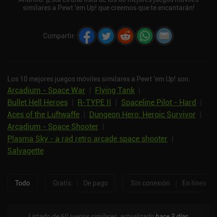
similares a Pewt 'em Up! que creemos que te encantarán!
Compartir
:
Los 10 mejores juegos móviles similares a Pewt 'em Up! son:
Arcadium - Space War
|
Flying Tank
|
Bullet Hell Heroes
|
R-TYPE II
|
Spaceline Pilot - Hard
|
Aces of the Luftwaffe
|
Dungeon Hero: Heroic Survivor
|
Arcadium - Space Shooter
|
Plasma Sky - a rad retro arcade space shooter
|
Salvagette
Todo
Gratis
|
De pago
Sin conexión
|
En línea
Listado de 60 juegos similares, actualizado
hace 3 días