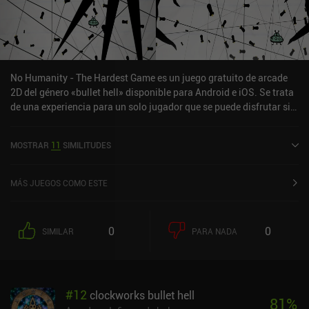
No Humanity - The Hardest Game es un juego gratuito de arcade
2D del género «bullet hell» disponible para Android e iOS. Se trata
de una experiencia para un solo jugador que se puede disfrutar sin
conexión en modo vertical. Ha recibido una valoración de un
usuario de la comunidad de MiniReview. No Humanity - The
MOSTRAR
11
SIMILITUDES
Hardest Game se lanzó en enero de 2015 y tiene actualmente una
puntuación de 4,6 sobre 5,0 en Google Play y de 4,8 sobre 5,0 en la
App Store de iOS.
MÁS JUEGOS COMO ESTE
0
0
SIMILAR
PARA NADA
#
12
clockworks bullet hell
81
%