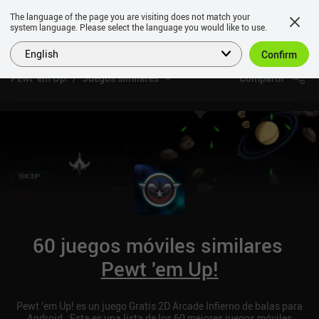
The language of the page you are visiting does not match your
system language. Please select the language you would like to use.
English
Confirm
Pewt 'em Up!
Juegos similares
Compartir
60 juegos móviles similares
Pewt 'em Up!
Pewt 'em Up! es un juego Gratis 2D Arcade Infierno de balas para
Android. ¡Esta es una lista de los 60 mejores juegos móviles