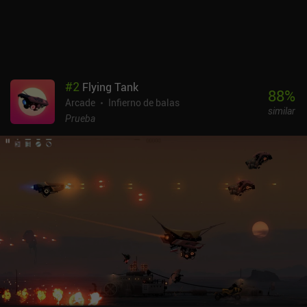
embargo, todo, excepto algunas mascotas, puede adquirirse a
través del juego, por lo que los iAPs nunca son necesarios y no se
sienten forzados.
#
2
Flying Tank
88
%
Arcade
Infierno de balas
similar
Prueba