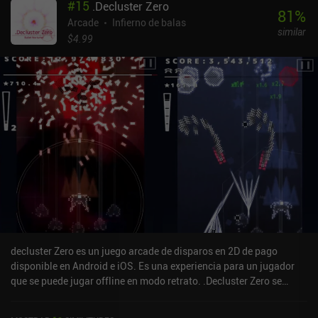
#
15
.Decluster Zero
81
%
Arcade
Infierno de balas
similar
$4.99
decluster Zero es un juego arcade de disparos en 2D de pago
disponible en Android e iOS. Es una experiencia para un jugador
que se puede jugar offline en modo retrato. .Decluster Zero se
lanzó en junio de 2020 y tiene una valoración actual de 4,9 sobre
5,0 en Google Play y de 4,8 sobre 5,0 en la App Store de iOS.