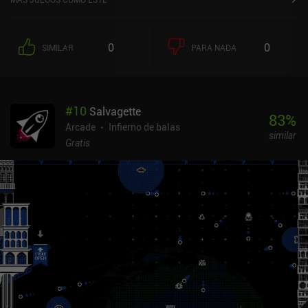
0
0
SIMILAR
PARA NADA
#
10
Salvagette
83
%
Arcade
Infierno de balas
similar
Gratis