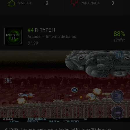
0
0
SIMILAR
PARA NADA
dos ocupa su lugar. El objetivo es derrotar al desafiante jefe
final.Si los tres héroes mueren, se acabó el juego. Esto también
significa que es importante mantener a nuestros héroes preferidos
subidos de nivel para que todos sean lo suficientemente fuertes.
#
4
R-TYPE II
Cada héroe tiene sus propias estadísticas, ataques y habilidades
88
%
especiales, lo que hace que algunos sean mejores enfrentándose a
Arcade
Infierno de balas
similar
grupos de enemigos y otros a jefes.Se puede jugar a cada nivel en
$1.99
cinco dificultades, e incluso hay modos de práctica de jefes y de
acometida de jefes. Una vez completado todo, la principal
rejugabilidad consiste en intentar superar nuestras puntuaciones
más altas.Hay balas por todas partes en Bullet Hell Heroes, y
como ganamos maná para nuestra habilidad especial más rápido
si atajamos las balas que nos llegan, estamos realmente
incentivados a estar constantemente tan cerca de la muerte como
sea posible.Bullet Hell Heroes se monetiza mediante anuncios
forzados después de cada nivel, anuncios incentivados e iAPs de
3,99 $ para eliminar todos los anuncios, desbloquear
instantáneamente a todos los héroes o ganar un montón de oro.
Estas compras no son necesarias, pero eliminar los frecuentes
anuncios crea la mejor experiencia.
R-TYPE II es un juego arcade de «bullet hell» en 2D de pago