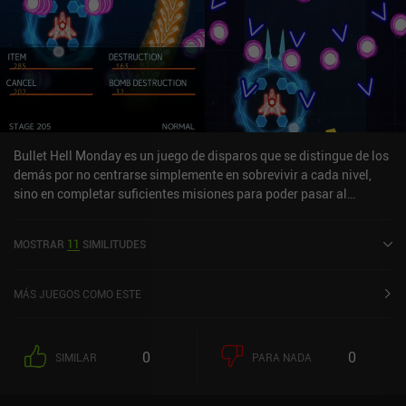
Bullet Hell Monday es un juego de disparos que se distingue de los
demás por no centrarse simplemente en sobrevivir a cada nivel,
sino en completar suficientes misiones para poder pasar al
siguiente.Además, a diferencia de la mayoría de los juegos del
género, ganamos puntos no sólo destruyendo naves enemigas,
MOSTRAR
11
SIMILITUDES
sino también haciendo explotar las balas enemigas con bombas.
Esto añade un nuevo e interesante giro a la jugabilidad principal,
ya que no tratamos simplemente de evitar las balas, ¡sino de
MÁS JUEGOS COMO ESTE
hacerlas explotar!El juego es difícil y divertido, con una progresión
a un ritmo decente que nos hace mejorar lentamente cada una de
nuestras naves para que disparen más balas, inflijan más daño,
0
0
SIMILAR
PARA NADA
lleven más bombas, etc. El juego se monetiza a través de la venta
de nuevas naves espaciales con diferentes tipos de ataques.