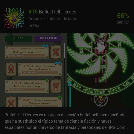
Cada vez que subimos de nivel, podemos elegir una de tres cartas
#
18
Bullet Hell Heroes
al azar. Estas cartas representan una nueva arma que podemos
66
%
equipar o una mejora para nuestra nave espacial. Pero lo
Arcade
Infierno de balas
similar
interesante es que las armas deben equiparse en una de nuestras
Gratis
limitadas ranuras en la parte delantera, trasera, izquierda o
derecha. Esto nos permite personalizar a fondo nuestra nave
espacial para diferentes estilos de juego, y realmente disfruté de
esta parte del juego. Como podemos reintentar una misión si
morimos, el juego no castiga demasiado. Pero para un mayor
desafío, podemos seleccionar cinco niveles de dificultad e incluso
activar un modo hardcore con muerte permanente. Las cartas que
encontremos en la campaña también pueden usarse en el modo
desafío del juego y en el próximo modo sin fin. Los mayores
inconvenientes del juego son que los enemigos se funden con el
fondo y que no hay soporte para mandos. Star Survivor es un
juego premium de 2,99 $ portado desde PC. Sus numerosas cartas
añaden un alto nivel de rejugabilidad, y sin duda merece la pena
probarlo para los fans de los juegos de ciencia ficción y los
Bullet Hell Heroes es un juego de acción bullet hell bien diseñado
roguelites.
que ha sustituido el típico tema de ciencia ficción y naves
espaciales por un universo de fantasía y personajes de RPG.Como
en muchos juegos bullet hell tradicionales, los enemigos aparecen