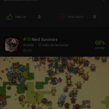
alcance, al igual que en Vampire Survivors y otros grandes juegos
de bullet hell para móviles. Cada vez que subimos de nivel,
podemos elegir uno de los cuatro aumentos de estadísticas
0
0
SIMILAR
PARA NADA
aleatorios que duran hasta que morimos. Del mismo modo, al
derrotar a un jefe podemos elegir una de las tres nuevas
habilidades u objetos aleatorios. Incluso hay zonas de interés que
descubrir en cada mapa. Al contrario que en Brotato y muchos
#
10
Nerd Survivors
otros, las habilidades no son exageradas ni excesivamente
68
%
potentes. Esto hace más hincapié en crear sinergias para mejorar
Arcade
El cielo de las balas
similar
las estadísticas de tu clase preferida. Cuando morimos -o
$0.93
superamos el mapa con éxito- podemos gastar el oro ganado en
mejoras de estadísticas permanentes. Las misiones completadas
pueden recompensarnos con oro adicional o desbloquear nuevas
características. También podemos llevarnos una única pieza de
equipo de cada misión. A medida que avanzamos, desbloqueamos
11 personajes distintos con diferentes armas y estadísticas, y seis
mapas. Esto, combinado con la gran cantidad de habilidades,
objetos y estadísticas, hace que el juego sea muy rejugable. Fiel al
estilo de los RPG de la vieja escuela, Halls of Torment es bastante
difícil. Como amante de los RPG de los 90 y principios de los 2000,
disfruté mucho con este aspecto del juego. Los controles táctiles