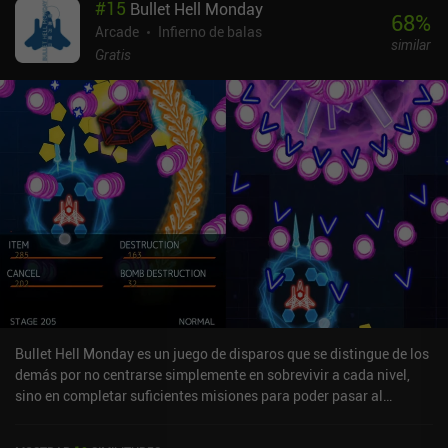
#
15
Bullet Hell Monday
futuras misiones. Mientras tanto, el oro que ganamos con el juego
68
%
se puede gastar en mejoras permanentes para el equipo y las
Arcade
Infierno de balas
similar
armas de nuestro personaje, lo que crea una gran sensación de
Gratis
personalización.Después de completar la campaña y desbloquear
todos los hechizos, podemos continuar en el modo sin fin, lo que
da al juego un nivel relativamente alto de rejugabilidad. El estilo
pixel art luce muy bien, las animaciones son fluidas y las
habilidades son bastante interesantes. La temática también
funciona bien, con enemigos que van desde gatos demoníacos y
serpientes hasta lobos y demonios condenados. Demon Survival
se monetiza a través de anuncios incentivados para revivir, raros
anuncios forzados y algunos iAP para duplicar nuestras
recompensas de oro (1,99 $), eliminar todos los anuncios (2,99 $)
o adquirir más oro. Por suerte, el juego nunca es tan difícil como
para tener que comprar oro, y los anuncios son casi siempre
opcionales. En general, es uno de los mejores y más pulidos juegos
de acción inversa a los que he jugado, una buena alternativa a 20
Bullet Hell Monday es un juego de disparos que se distingue de los
Minutes Till Dawn y Magic Survival.
demás por no centrarse simplemente en sobrevivir a cada nivel,
sino en completar suficientes misiones para poder pasar al
siguiente.Además, a diferencia de la mayoría de los juegos del
género, ganamos puntos no sólo destruyendo naves enemigas,