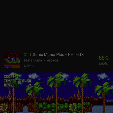
juego es bastante hardcore, y es importante enfrentarse a los jefes
lo antes posible para no ser arrollados por los monstruos
normales. Por suerte, el oro que recogemos en cada carrera se
puede gastar en mejoras permanentes que nos hacen más fuertes
poco a poco. Y como hay 28 héroes con estadísticas únicas entre
los que elegir y nueve mapas que completar, el juego tiene
bastantes posibilidades de rejugabilidad. Nerd Survivors es un
juego premium de 2,99 $ sin anuncios ni iAP. Si te gustan los
juegos de cielos de balas con humor absurdo, una interfaz sencilla
pero limpia y una buena selección de armas extravagantes, Nerd
#
11
Sonic Mania Plus - NETFLIX
Survivors es fácil de recomendar.
68
%
Plataforma
Arcade
similar
Netflix