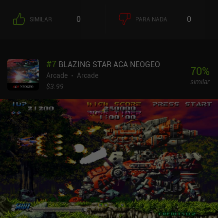
0
0
SIMILAR
PARA NADA
#
7
BLAZING STAR ACA NEOGEO
70
%
Arcade
Arcade
similar
$3.99