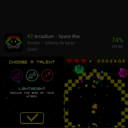
el tipo de entretenimiento adecuado para ti.
#
2
Arcadium - Space War
74
%
Arcade
Infierno de balas
similar
Gratis