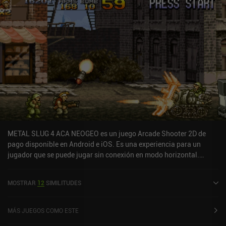
METAL SLUG 4 ACA NEOGEO es un juego Arcade Shooter 2D de
pago disponible en Android e iOS. Es una experiencia para un
jugador que se puede jugar sin conexión en modo horizontal.
METAL SLUG 4 ACA NEOGEO se lanzó en agosto de 2022 y tiene
una valoración actual de 4,4 sobre 5,0 en Google Play y de 4,4
MOSTRAR
12
SIMILITUDES
sobre 5,0 en la App Store de iOS.
MÁS JUEGOS COMO ESTE