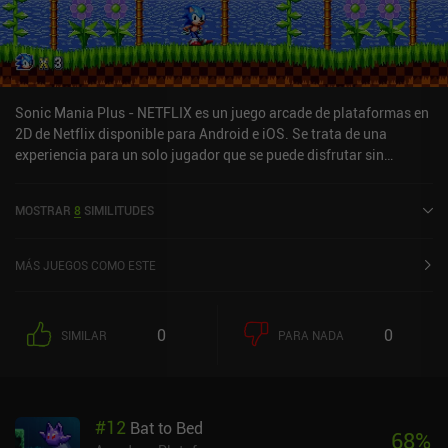
Sonic Mania Plus - NETFLIX es un juego arcade de plataformas en
2D de Netflix disponible para Android e iOS. Se trata de una
experiencia para un solo jugador que se puede disfrutar sin
conexión en modo horizontal. Ha recibido una valoración de un
usuario de la comunidad de MiniReview. Sonic Mania Plus -
MOSTRAR
8
SIMILITUDES
NETFLIX se lanzó en mayo de 2024 y tiene actualmente una
valoración de 4,5 sobre 5,0 en Google Play y de 4,8 sobre 5,0 en la
App Store de iOS.
MÁS JUEGOS COMO ESTE
0
0
SIMILAR
PARA NADA
#
12
Bat to Bed
68
%