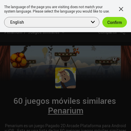
The language of the page you are visiting does not match your
system language. Please select the language you would like to use.
English
Confirm
Penarium
Juegos similares
Compartir
60 juegos móviles similares
Penarium
Penarium es un juego Pagado 2D Arcade Plataforma para Android
y iOS. ¡Esta es una lista de los 60 mejores juegos móviles similares