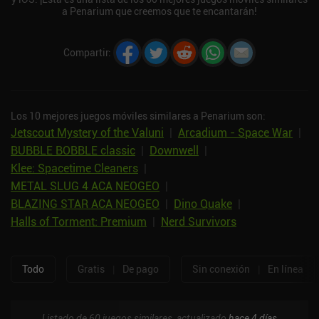
a Penarium que creemos que te encantarán!
Compartir
:
Los 10 mejores juegos móviles similares a Penarium son:
Jetscout Mystery of the Valuni
|
Arcadium - Space War
|
BUBBLE BOBBLE classic
|
Downwell
|
Klee: Spacetime Cleaners
|
METAL SLUG 4 ACA NEOGEO
|
BLAZING STAR ACA NEOGEO
|
Dino Quake
|
Halls of Torment: Premium
|
Nerd Survivors
Todo
Gratis
|
De pago
Sin conexión
|
En línea
Listado de 60 juegos similares, actualizado
hace 4 días