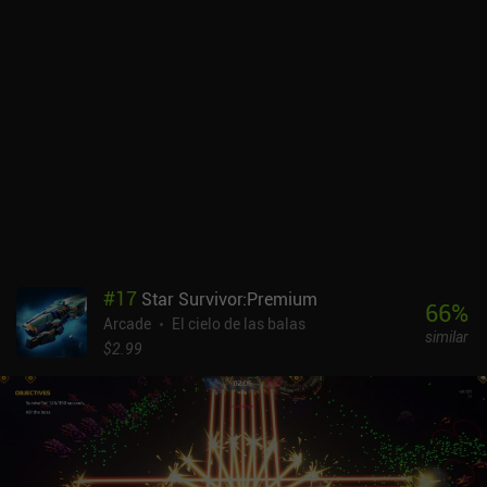
a un reloj. La dificultad de recorrer a la perfección el alto túnel del
juego evoca esa sensación de "un cuarto más" de los juegos
arcade de la vieja escuela. Y el desarrollador indie de Ascender ha
apostado fuerte por la estética retro con arte, efectos de sonido y
música que hacen que el juego parezca sacado directamente de la
época de los ordenadores domésticos de finales de los ochenta.
Los controles táctiles son sencillos y funcionales, y sólo podemos
culparnos a nosotros mismos de nuestros fallos. Y aunque el
juego es duro, los puntos de control de 100 metros garantizan que
no todo esté perdido con cada explosión pixelada de nuestra nave.
Ascender es completamente gratis, sin anuncios ni iAPs. Así que
es una recomendación bastante poco arriesgada. Para los que
disfrutan con ese estilo de desafío de "un solo intento más",
#
17
Star Survivor:Premium
Ascender ofrece una experiencia sencilla pero atractiva, sin toda la
66
%
Arcade
El cielo de las balas
palabrería que se encuentra en tantos otros juegos.
similar
$2.99