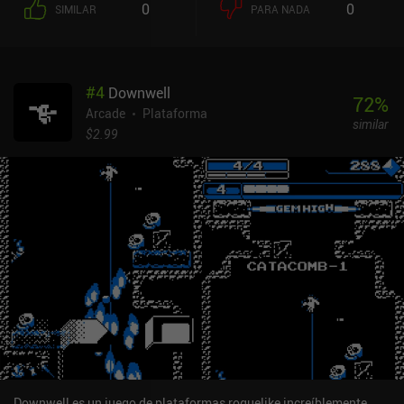
0
0
SIMILAR
PARA NADA
se pueden comprar a través de iAPs. Estas gemas nos permiten
comprar una mejora al comienzo de una nueva partida y vidas
extra cuando morimos. Podemos ganar gemas viendo anuncios
cada 30 minutos, pero no recibimos suficientes como para
#
4
Downwell
comprar vidas extra y mejoras de forma constante aunque veamos
72
%
todos los anuncios. Aunque no es un gran port, Bubble Bobble
Arcade
Plataforma
similar
Classic puede proporcionar un agradable y efímero viaje
$2.99
nostálgico a aquellos que hayan jugado a la versión original. Sin
embargo, el juego está lleno de anuncios que aparecen al acceder
a los menús, y los controles táctiles son mediocres en el mejor de
los casos, lo que sin duda frustrará a algunos jugadores.
Downwell es un juego de plataformas roguelike increíblemente