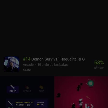
recoger todas las plumas doradas que de vez en cuando aparecen
en lugares difíciles de alcanzar. Por suerte, el juego ofrece
múltiples opciones de control, entre las que el original sistema de
deslizamiento es la menos cómoda. La clave de la victoria reside
en acciones precisas y perfectamente cronometradas -y en una
gran cantidad de reintentos-, así que elegir un método de control
adecuado ayuda mucho. Raven's Hike es un juego premium de 2,99
$ sin anuncios ni iAP. A pesar de su aparente falta de diversidad, el
rápido ritmo de juego y el inteligente diseño de niveles garantizan
que el juego nunca resulte aburrido o repetitivo.
#
14
Demon Survival: Roguelite RPG
68
%
Arcade
El cielo de las balas
similar
Gratis