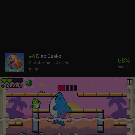
#
8
Dino Quake
68
%
Plataforma
Arcade
similar
$2.99