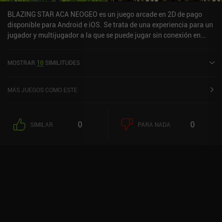
BLAZING STAR ACA NEOGEO es un juego arcade en 2D de pago
disponible para Android e iOS. Se trata de una experiencia para un
jugador y multijugador a la que se puede jugar sin conexión en
modo horizontal. BLAZING STAR ACA NEOGEO salió a la venta en
octubre de 2023 y tiene actualmente una valoración de 3,7 sobre
MOSTRAR
10
SIMILITUDES
5,0 en Google Play y de 4 sobre 5,0 en la App Store de iOS.
MÁS JUEGOS COMO ESTE
0
0
SIMILAR
PARA NADA