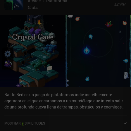
Arcade
Plataforma
similar
Gratis
Bat to Bed es un juego de plataformas indie increíblemente
agotador en el que encarnamos a un murciélago que intenta salir
de una profunda cueva llena de trampas, obstáculos y enemigos
que esquivar. La cueva se extiende muy arriba en vertical, y cada
vez que tocamos la pantalla, nuestro murciélago bate las alas y se
MOSTRAR
9
SIMILITUDES
mueve en diagonal hacia arriba. Y eso es lo que hace que el juego