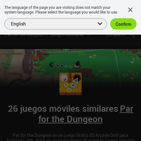
The language of the page you are visiting does not match your
system language. Please select the language you would like to use.
English
Confirm
Par for the Dungeon
Juegos similares
Compartir
26 juegos móviles similares
Par
for the Dungeon
Par for the Dungeon es un juego Gratis 3D Arcade Golf para
Android y iOS. ¡Esta es una lista de los 26 mejores juegos móviles