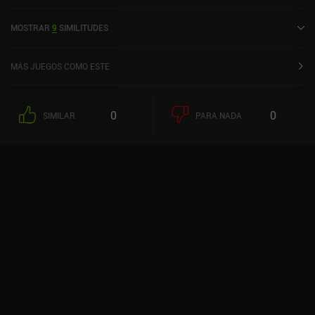
usuario de la comunidad MiniReview. Art of Golf se lanzó en abril
de 2024 y tiene una valoración actual de 2,5 sobre 5,0 en iOS App
MOSTRAR
9
SIMILITUDES
Store.
MÁS JUEGOS COMO ESTE
0
0
SIMILAR
PARA NADA