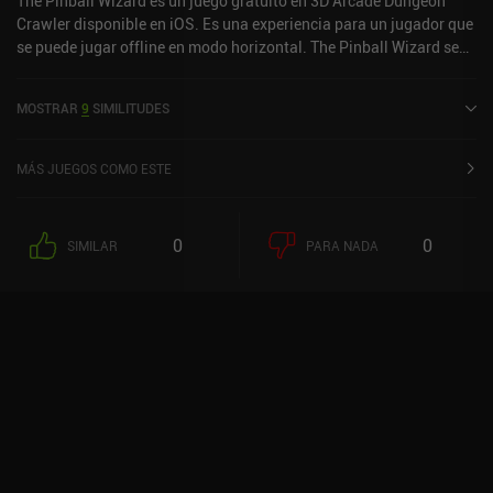
The Pinball Wizard es un juego gratuito en 3D Arcade Dungeon
Crawler disponible en iOS. Es una experiencia para un jugador que
se puede jugar offline en modo horizontal. The Pinball Wizard se
lanzó en agosto de 2024 y tiene una valoración actual de 4,7 sobre
5,0 en iOS App Store.
MOSTRAR
9
SIMILITUDES
MÁS JUEGOS COMO ESTE
0
0
SIMILAR
PARA NADA