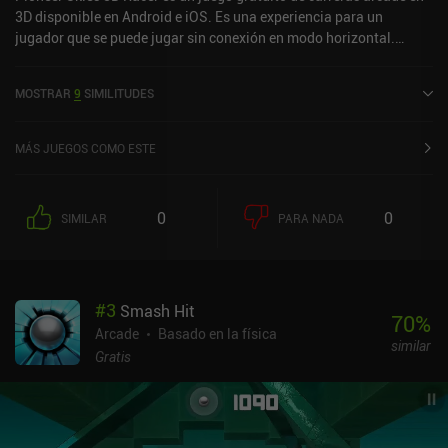
3D disponible en Android e iOS. Es una experiencia para un
jugador que se puede jugar sin conexión en modo horizontal.
Pioneer Skies 3D Racer se lanzó en abril de 2016 y tiene una
valoración actual de 5 sobre 5,0 en iOS App Store.
MOSTRAR
9
SIMILITUDES
MÁS JUEGOS COMO ESTE
0
0
SIMILAR
PARA NADA
#
3
Smash Hit
70
%
Arcade
Basado en la física
similar
Gratis