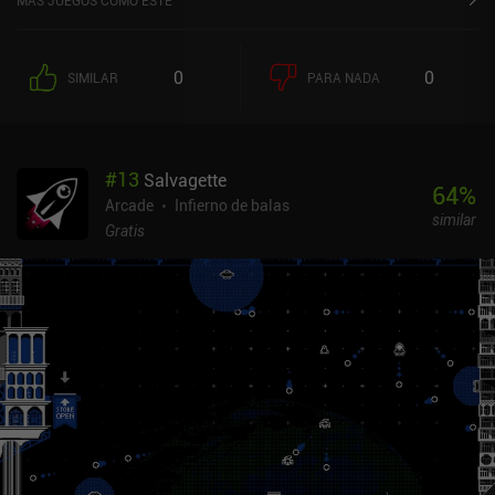
MÁS JUEGOS COMO ESTE
de lo que hace diferente a Brick Breaker Dungeon son los
numerosos e interesantes tipos de bloques que nos obligan a
cambiar de estrategia. Por ejemplo, algunos bloques prenden
0
0
SIMILAR
PARA NADA
fuego a nuestros proyectiles cuando los golpean, lo que podemos
aprovechar para prender fuego a los bloques de madera.Ganamos
oro jugando a los niveles normales de la mazmorra, y completar
con éxito un nivel nos recompensa con una llave que sirve para
#
13
Salvagette
jugar a las mazmorras del tesoro, que contienen mucho más oro y
64
%
gemas. Y aquí es donde entran en juego los elementos RPG, ya que
Arcade
Infierno de balas
similar
el oro y las gemas se pueden gastar en comprar hechizos útiles,
Gratis
adquirir artefactos con poderes especiales o mejorar nuestras
estadísticas básicas para aumentar permanentemente nuestra
salud, el número de proyectiles y el daño de los proyectiles.Las
cortas sesiones de juego combinadas con el buen ritmo al que
desbloqueamos hechizos y mejoras hacen que la experiencia de
juego sea agradable, y el hecho de que adquirir cinco llaves nos
permita desbloquear una mazmorra del tesoro crea una
motivación constante para jugar unas cuantas rondas más. El
principal inconveniente es que al final se hace bastante
repetitivo.Brick Breaker Dungeon se monetiza a través de anuncios
que se muestran muy raramente, e iAPs completamente