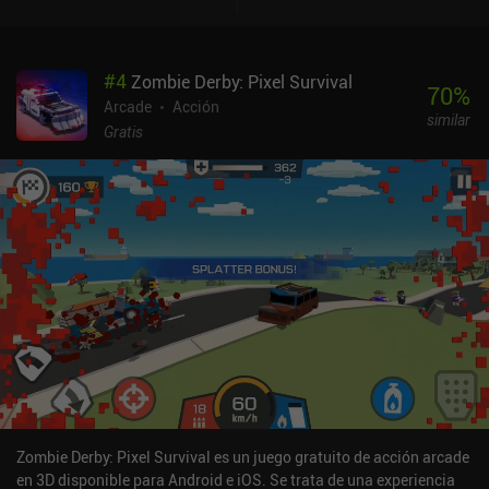
efectos de sonido perfectamente diseñados. La mayor parte del
paisaje sonoro sigue un tema tranquilizador, y toda la experiencia
está llena de sonidos relajantes que crean una atmósfera
#
4
Zombie Derby: Pixel Survival
fantástica. La música incluso reacciona adecuadamente a lo que
70
%
ocurre en el juego, como cuando un obstáculo cae de repente ante
Arcade
Acción
similar
nosotros. El único inconveniente para los que no puedan pagar es
Gratis
que gran parte del juego está bloqueado tras una versión premium
que habilita los puntos de control e incluye cinco modos de juego
especiales, dos de ellos con multijugador local. Por desgracia, sin
estos puntos de control, los jugadores gratuitos tienen que
empezar desde el principio de cada nivel si se quedan sin bolas.
Smash Hit se monetiza a través de un único iAP de 1,99 dólares
para desbloquear la versión premium. A pesar de su lanzamiento
en 2014, sigue siendo un gran juego para cuando tienes unos
minutos que matar, y si aún no lo has jugado, creo que descubrirás
que la experiencia no se parece a nada que hayas visto antes.
Zombie Derby: Pixel Survival es un juego gratuito de acción arcade
en 3D disponible para Android e iOS. Se trata de una experiencia