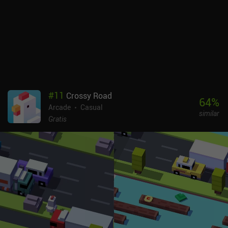
#
11
Crossy Road
64
%
Arcade
Casual
similar
Gratis