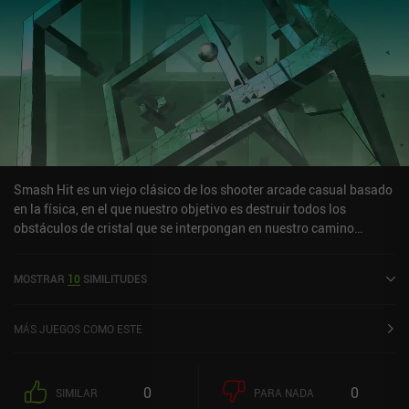
Smash Hit es un viejo clásico de los shooter arcade casual basado
en la física, en el que nuestro objetivo es destruir todos los
obstáculos de cristal que se interpongan en nuestro camino
lanzando bolas de metal que mantendremos almacenadas
golpeando cristales. En cada nivel, la cámara avanza
MOSTRAR
10
SIMILITUDES
automáticamente por mundos minimalistas hechos a mano,
mientras nosotros tocamos para disparar nuestras bolas de metal
a todos los obstáculos de cristal únicos que cambian en cada fase.
MÁS JUEGOS COMO ESTE
A medida que avanzamos, el juego se vuelve gradual pero
adecuadamente más desafiante, y como el concepto es
increíblemente simple, es fácil adentrarse en Smash Hit. Lo que
0
0
SIMILAR
PARA NADA
más me gusta del juego son sus gráficos envolventes y su música y