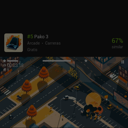
#
5
Pako 3
67
%
Arcade
Carreras
similar
Gratis