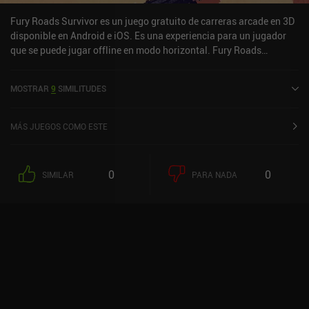
Fury Roads Survivor es un juego gratuito de carreras arcade en 3D
disponible en Android e iOS. Es una experiencia para un jugador
que se puede jugar offline en modo horizontal. Fury Roads
Survivor se lanzó en mayo de 2016 y tiene una valoración actual
de 4,2 sobre 5,0 en Google Play y de 4,1 sobre 5,0 en la App Store
MOSTRAR
9
SIMILITUDES
de iOS.
MÁS JUEGOS COMO ESTE
0
0
SIMILAR
PARA NADA