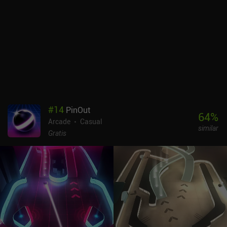
qué nos equivocamos y así mejorar nuestras estrategias.
Salvagette es completamente gratuito, sin anuncios ni iAP. A pesar
de que el núcleo del juego es algo repetitivo, su enfoque único del
género de los bullet-hell lo convierte en una recomendación fácil,
especialmente para los jugadores que encuentran los juegos de
bullet-hell demasiado rápidos y frenéticos.
#
14
PinOut
64
%
Arcade
Casual
similar
Gratis