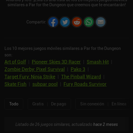
similares a Par for the Dungeon que creemos que te encantarán!
Compartir
:
Los 10 mejores juegos móviles similares a Par for the Dungeon
son:
Art of Golf
|
Pioneer Skies 3D Racer
|
Smash Hit
|
Zombie Derby: Pixel Survival
|
Pako 3
|
Target Fury: Ninja Strike
|
The Pinball Wizard
|
Skate Fish
|
subpar pool
|
Fury Roads Survivor
Todo
Gratis
|
De pago
Sin conexión
|
En línea
Listado de 26 juegos similares, actualizado
hace 2 meses