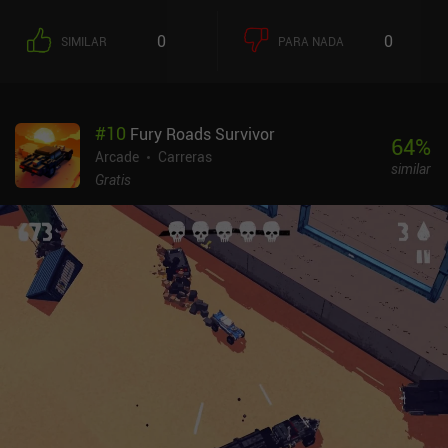
mantener nuestro número de tiros por debajo del par de la mesa. Si
hacemos más de un tiro por encima del par, suspendemos la mesa.
0
0
SIMILAR
PARA NADA
Pero lo que es peor, todas nuestras bolas restantes se vuelven
negras y pasan a la siguiente mesa como bolas que tenemos que
evitar golpear. A medida que completamos carreras y desafíos, se
desbloquean nuevos campos y bolas. Cada campo tiene sus
#
10
Fury Roads Survivor
propias variaciones interesantes, como teletransportadores para
64
%
tiros salvajes, y los agujeros cambian de posición después de cada
Arcade
Carreras
similar
bola que metemos. Del mismo modo, algunas de las nuevas bolas
Gratis
son tan grandes que apenas se mueven al golpearlas, mientras que
otras persiguen a la bola blanca por la mesa o se van encogiendo a
medida que ruedan hasta desaparecer. Cada campo y cada bola
tienen sus propios desafíos, y dominar las distintas
combinaciones de campos y bolas es lo que realmente hace brillar
al juego. La precisión y la planificación necesarias para completar
cada desafío hacen que cada ronda requiera su propia estrategia.
Así que para los completistas, hay mucho por descubrir. subpar
pool es un juego premium de 4,99 €, que es la mitad del precio de
las versiones de PC y Nintendo Switch. Para los jugadores que
buscan una toma novedosa en el billar digital, bien vale la pena el
precio de admisión.