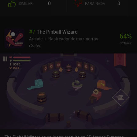
0
0
SIMILAR
PARA NADA
hace que nuestra puntuación aumente exponencialmente. Ojalá
hubiera también un multiplicador para los lanzamientos rápidos
para recompensar a los jugadores con dedos y reflejos rápidos.
Cuanto más avanzamos, más intrincados se vuelven los desafíos,
#
7
The Pinball Wizard
y pronto tendremos que rebotar con precisión en las paredes y
64
%
evitar desde fuertes vientos hasta obstáculos con pinchos. En el
Arcade
Rastreador de mazmorras
similar
modo de juego casual estándar, todos los obstáculos en
Gratis
movimiento se congelan en el tiempo cuando lanzamos nuestros
shuriken. En el modo "movimiento", sin embargo, los obstáculos
móviles nunca dejan de moverse, lo que nos obliga a cronometrar
cuidadosamente nuestros disparos. También hay un modo
"hardcore" que nos castiga con un "game over" por un solo
lanzamiento que no sea perfecto. Target Fury se monetiza
mediante anuncios incentivados para conseguir una vida extra, y
un único iAP de 1,99 $ que elimina estos anuncios y desbloquea un
nuevo modo basado en niveles. Con su jugabilidad fluida y
adictiva, es una gran elección para los cazadores de grandes
puntuaciones y un juego decente para cualquiera que busque algo
a lo que jugar durante los pequeños descansos.