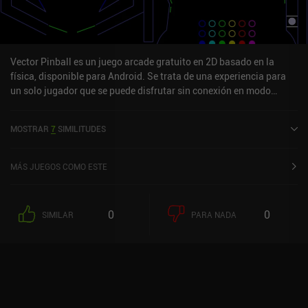
Vector Pinball es un juego arcade gratuito en 2D basado en la
física, disponible para Android. Se trata de una experiencia para
un solo jugador que se puede disfrutar sin conexión en modo
vertical. Ha recibido una valoración de un usuario de la comunidad
MiniReview. Vector Pinball se lanzó en noviembre de 2010 y tiene
MOSTRAR
7
SIMILITUDES
una valoración actual de 4,6 sobre 5,0 en Google Play.
MÁS JUEGOS COMO ESTE
0
0
SIMILAR
PARA NADA