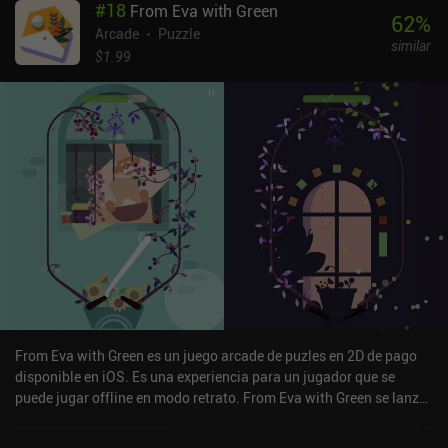
#
18
From Eva with Green
62
%
Arcade
Puzzle
similar
$1.99
From Eva with Green es un juego arcade de puzles en 2D de pago
disponible en iOS. Es una experiencia para un jugador que se
puede jugar offline en modo retrato. From Eva with Green se lanzó
en enero de 2024 y tiene una valoración actual de 4,6 sobre 5,0 en
iOS App Store.