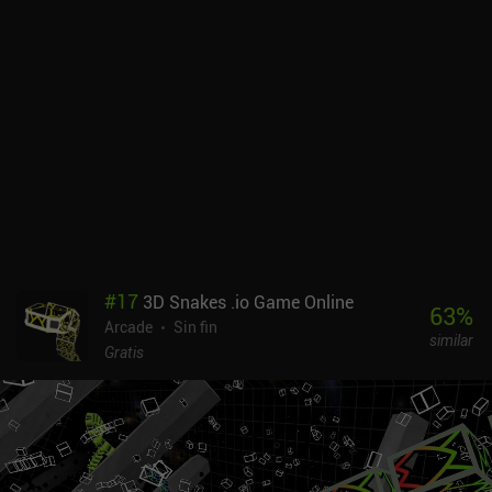
#
17
3D Snakes .io Game Online
63
%
Arcade
Sin fin
similar
Gratis