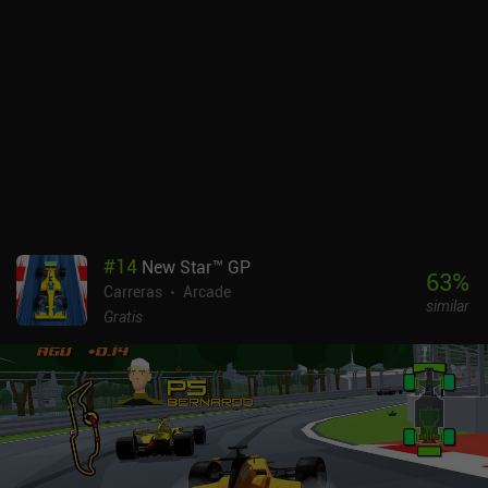
movimiento se congelan en el tiempo cuando lanzamos nuestros
shuriken. En el modo "movimiento", sin embargo, los obstáculos
móviles nunca dejan de moverse, lo que nos obliga a cronometrar
cuidadosamente nuestros disparos. También hay un modo
"hardcore" que nos castiga con un "game over" por un solo
lanzamiento que no sea perfecto. Target Fury se monetiza
mediante anuncios incentivados para conseguir una vida extra, y
un único iAP de 1,99 $ que elimina estos anuncios y desbloquea un
nuevo modo basado en niveles. Con su jugabilidad fluida y
adictiva, es una gran elección para los cazadores de grandes
puntuaciones y un juego decente para cualquiera que busque algo
#
14
New Star™ GP
a lo que jugar durante los pequeños descansos.
63
%
Carreras
Arcade
similar
Gratis