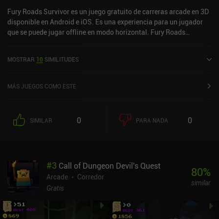
Fury Roads Survivor es un juego gratuito de carreras arcade en 3D
disponible en Android e iOS. Es una experiencia para un jugador
que se puede jugar offline en modo horizontal. Fury Roads
Survivor se lanzó en mayo de 2016 y tiene una valoración actual
de 4,2 sobre 5,0 en Google Play y de 4,1 sobre 5,0 en la App Store
MOSTRAR
10
SIMILITUDES
de iOS.
MÁS JUEGOS COMO ESTE
0
0
SIMILAR
PARA NADA
#
3
Call of Dungeon Devil's Quest
80
%
Arcade
Corredor
similar
Gratis