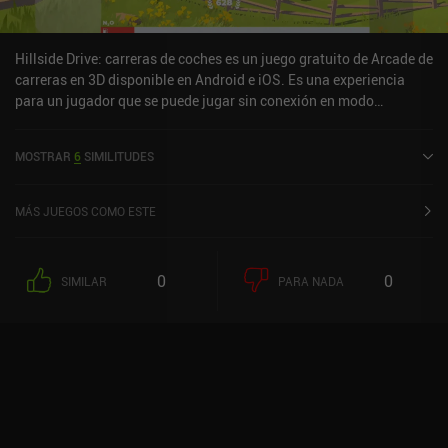
Hillside Drive: carreras de coches es un juego gratuito de Arcade de
carreras en 3D disponible en Android e iOS. Es una experiencia
para un jugador que se puede jugar sin conexión en modo
horizontal. Hillside Drive: carreras de coches se lanzó en abril de
2020 y tiene una valoración actual de 3,7 sobre 5,0 en Google Play
MOSTRAR
6
SIMILITUDES
y de 4 sobre 5,0 en la App Store de iOS.
MÁS JUEGOS COMO ESTE
0
0
SIMILAR
PARA NADA