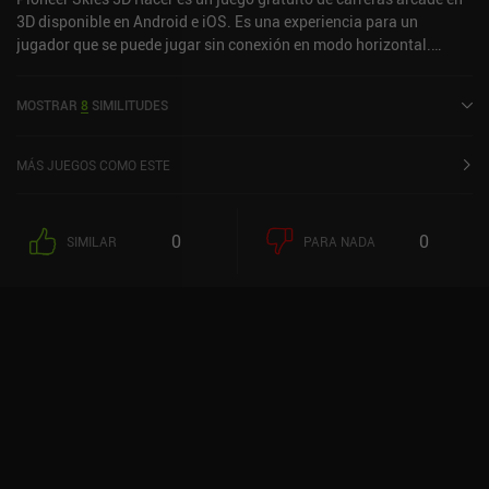
3D disponible en Android e iOS. Es una experiencia para un
jugador que se puede jugar sin conexión en modo horizontal.
Pioneer Skies 3D Racer se lanzó en abril de 2016 y tiene una
valoración actual de 5 sobre 5,0 en iOS App Store.
MOSTRAR
8
SIMILITUDES
MÁS JUEGOS COMO ESTE
0
0
SIMILAR
PARA NADA