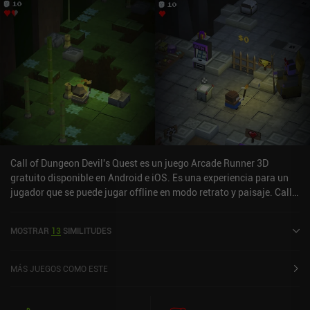
Call of Dungeon Devil's Quest es un juego Arcade Runner 3D
gratuito disponible en Android e iOS. Es una experiencia para un
jugador que se puede jugar offline en modo retrato y paisaje. Call
of Dungeon Devil's Quest se lanzó en junio de 2022 y tiene una
valoración actual de 4 sobre 5,0 en Google Play y de 4 sobre 5,0 en
MOSTRAR
13
SIMILITUDES
la App Store de iOS.
MÁS JUEGOS COMO ESTE