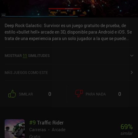
Deep Rock Galactic: Survivor es un juego gratuito de prueba, de
estilo «bullet hell» arcade en 3D, disponible para Android e iOS. Se
trata de una experiencia para un solo jugador a la que se puede
jugar tanto sin conexión como en línea, en modo vertical y
horizontal. Ha recibido 19 valoraciones de los usuarios de la
MOSTRAR
11
SIMILITUDES
comunidad MiniReview. Deep Rock Galactic: Survivor se lanzó en
noviembre de 2025 y cuenta actualmente con una puntuación de
4,8 sobre 5,0 en Google Play y de 4,7 sobre 5,0 en la App Store de
MÁS JUEGOS COMO ESTE
iOS.
0
0
SIMILAR
PARA NADA
#
9
Traffic Rider
69
%
Carreras
Arcade
similar
Gratis