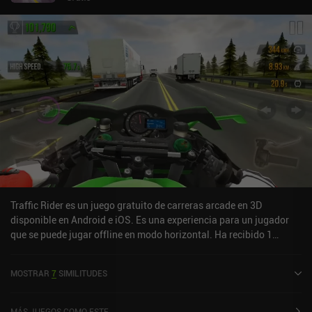
Traffic Rider es un juego gratuito de carreras arcade en 3D
disponible en Android e iOS. Es una experiencia para un jugador
que se puede jugar offline en modo horizontal. Ha recibido 1
valoración de usuario de la comunidad MiniReview. Traffic Rider se
lanzó en enero de 2016 y tiene una valoración actual de 4,5 sobre
MOSTRAR
7
SIMILITUDES
5,0 en Google Play y de 4,6 sobre 5,0 en la App Store de iOS.
MÁS JUEGOS COMO ESTE