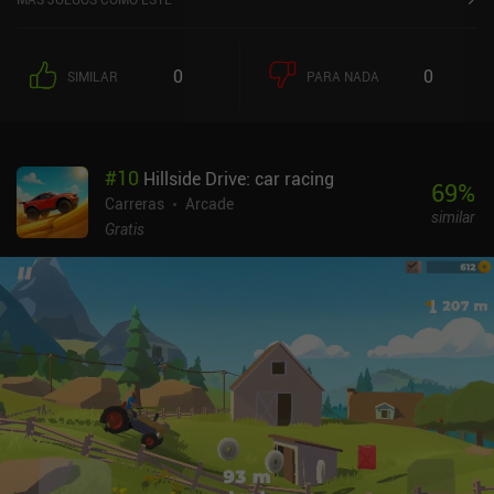
0
0
SIMILAR
PARA NADA
#
10
Hillside Drive: car racing
69
%
Carreras
Arcade
similar
Gratis