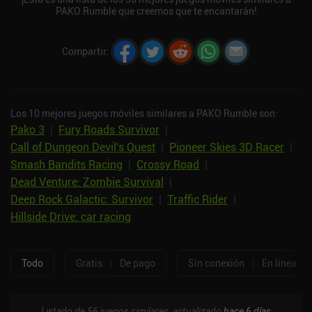
PAKO Rumble que creemos que te encantarán!
Compartir
:
Los 10 mejores juegos móviles similares a PAKO Rumble son:
Pako 3
|
Fury Roads Survivor
|
Call of Dungeon Devil's Quest
|
Pioneer Skies 3D Racer
|
Smash Bandits Racing
|
Crossy Road
|
Dead Venture: Zombie Survival
|
Deep Rock Galactic: Survivor
|
Traffic Rider
|
Hillside Drive: car racing
Todo
Gratis
|
De pago
Sin conexión
|
En línea
Listado de 56 juegos similares, actualizado
hace 6 días