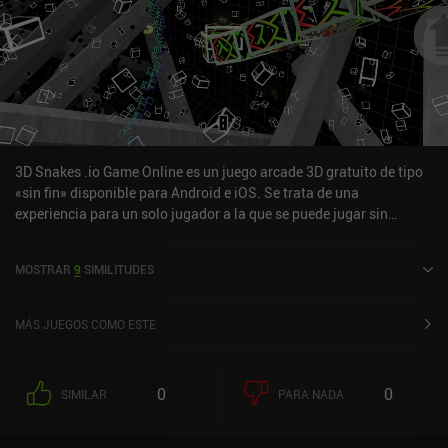
3D Snakes .io Game Online es un juego arcade 3D gratuito de tipo
«sin fin» disponible para Android e iOS. Se trata de una
experiencia para un solo jugador a la que se puede jugar sin
conexión en modo horizontal. Ha recibido una valoración de un
usuario de la comunidad de MiniReview. 3D Snakes .io Game
MOSTRAR
9
SIMILITUDES
Online se lanzó en septiembre de 2023 y tiene actualmente una
valoración de 3,7 sobre 5,0 en Google Play y de 4,6 sobre 5,0 en la
App Store de iOS.
MÁS JUEGOS COMO ESTE
0
0
SIMILAR
PARA NADA