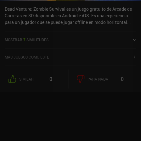
En general, es una gran adaptación de un formato arcade clásico, y
Dead Venture: Zombie Survival es un juego gratuito de Arcade de
es un juego divertido con el que matar unos minutos.
Carreras en 3D disponible en Android e iOS. Es una experiencia
para un jugador que se puede jugar offline en modo horizontal.
Dead Venture: Zombie Survival se lanzó en julio de 2016 y tiene
una valoración actual de 4,4 sobre 5,0 en Google Play y de 4,6
MOSTRAR
7
SIMILITUDES
sobre 5,0 en la App Store de iOS.
MÁS JUEGOS COMO ESTE
0
0
SIMILAR
PARA NADA