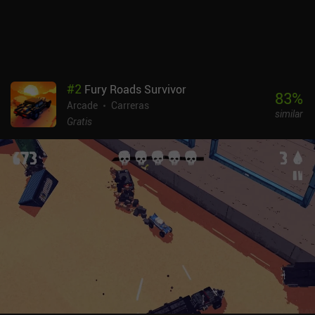
por el mapa, como ametralladoras, ataques aéreos o prácticos
efectos de cámara lenta.El estilo artístico es sencillo pero tiene un
cierto atractivo, los controles táctiles nos permiten simplemente
tocar el lado izquierdo o derecho para conducir, e incluso hay
compatibilidad con mandos Bluetooth.PAKO 3 se monetiza a
través de anuncios relativamente frecuentes, aunque pueden
#
2
Fury Roads Survivor
eliminarse mediante un único iAP de 2,99 $. Personalmente, he
83
%
Arcade
Carreras
disfrutado de la nueva experiencia que ofrece el juego, y creo que
similar
tú también lo harás, siempre y cuando no esperes que sea igual
Gratis
que PAKO 2.