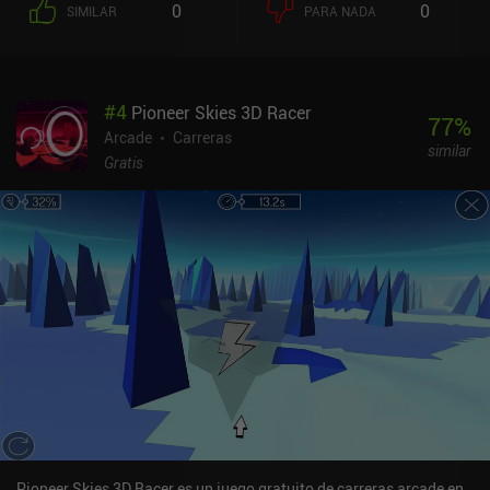
0
0
SIMILAR
PARA NADA
#
4
Pioneer Skies 3D Racer
77
%
Arcade
Carreras
similar
Gratis
Pioneer Skies 3D Racer es un juego gratuito de carreras arcade en