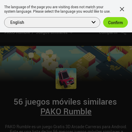
The language of the page you are visiting does not match your
system language. Please select the language you would like to use.
English
Confirm
PAKO Rumble
Juegos similares
Compartir
56 juegos móviles similares
PAKO Rumble
PAKO Rumble es un juego Gratis 3D Arcade Carreras para Android.
¡Esta es una lista de los 56 mejores juegos móviles similares a