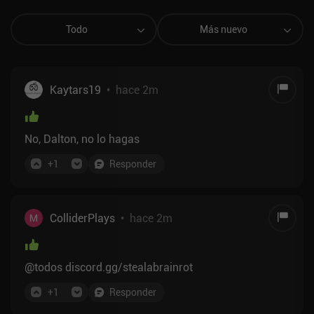
Todo
Más nuevo
Kaytars19
•
hace 2m
No, Dalton, no lo hagas
+
1
Responder
ColliderPlays
•
hace 2m
@todos discord.gg/stealabrainrot
+
1
Responder