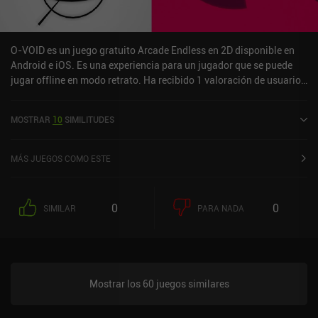
O-VOID es un juego gratuito Arcade Endless en 2D disponible en
Android e iOS. Es una experiencia para un jugador que se puede
jugar offline en modo retrato. Ha recibido 1 valoración de usuario
de la comunidad MiniReview. O-VOID se lanzó en julio de 2023 y
tiene una valoración actual de 4 sobre 5,0 en Google Play y de 4,6
MOSTRAR
10
SIMILITUDES
sobre 5,0 en la App Store de iOS.
MÁS JUEGOS COMO ESTE
0
0
SIMILAR
PARA NADA
Mostrar los 60 juegos similares