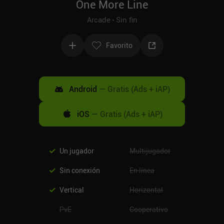
One More Line
Arcade
Sin fin
Favorito
Android
—
Gratis (Ads + iAP)
iOS
—
Gratis (Ads + iAP)
Un jugador
Multijugador
Sin conexión
En línea
Vertical
Horizontal
PvE
Cooperativo