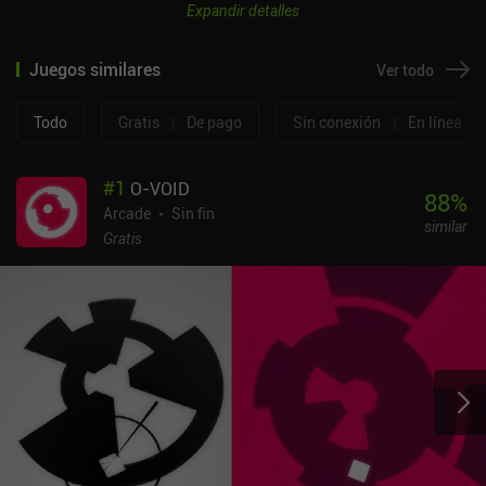
Expandir detalles
Juegos similares
Ver todo
Todo
Gratis
|
De pago
Sin conexión
|
En línea
#
1
O-VOID
88
%
Arcade
Sin fin
similar
Gratis