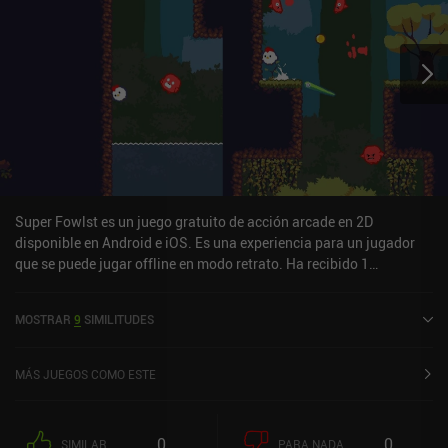
Super Fowlst es un juego gratuito de acción arcade en 2D
disponible en Android e iOS. Es una experiencia para un jugador
que se puede jugar offline en modo retrato. Ha recibido 1
valoración de usuario de la comunidad MiniReview. Super Fowlst
se lanzó en diciembre de 2018 y tiene una valoración actual de 4,3
MOSTRAR
9
SIMILITUDES
sobre 5,0 en Google Play y de 4,5 sobre 5,0 en la App Store de iOS.
MÁS JUEGOS COMO ESTE
0
0
SIMILAR
PARA NADA