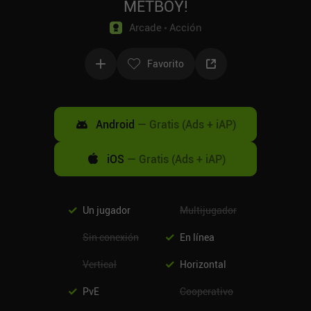
METBOY!
Arcade
Acción
Favorito
Android
—
Gratis (Ads + iAP)
iOS
—
Gratis (Ads + iAP)
Un jugador
Multijugador
Sin conexión
En línea
Vertical
Horizontal
PvE
Cooperativo