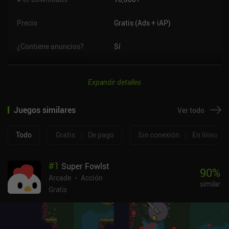
Precio
Gratis (Ads + iAP)
¿Contiene anuncios?
Sí
Expandir detalles
Juegos similares
Ver todo
Todo
Gratis
|
De pago
Sin conexión
|
En línea
#
1
Super Fowlst
90
%
Arcade
Acción
similar
Gratis