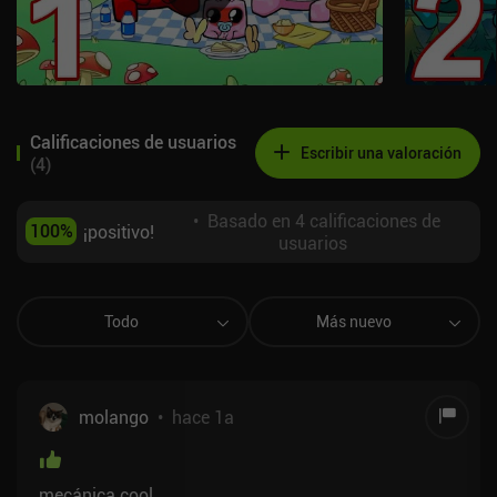
Calificaciones de usuarios
Escribir una valoración
(
4
)
•
Basado en 4 calificaciones de
100
%
¡positivo!
usuarios
Todo
Más nuevo
molango
•
hace 1a
mecánica cool