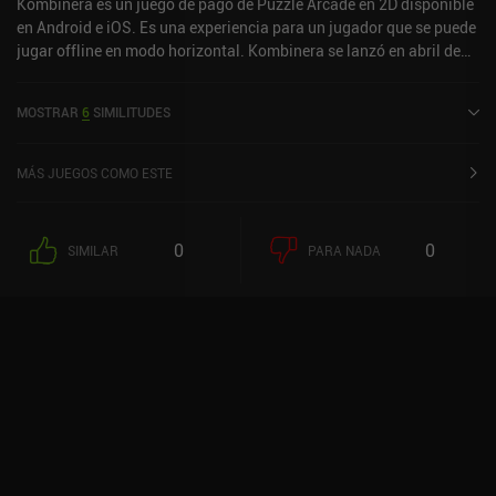
Kombinera es un juego de pago de Puzzle Arcade en 2D disponible
en Android e iOS. Es una experiencia para un jugador que se puede
jugar offline en modo horizontal. Kombinera se lanzó en abril de
2022 y tiene una valoración actual de 3,7 sobre 5,0 en Google Play
y de 4,8 sobre 5,0 en la App Store de iOS.
MOSTRAR
6
SIMILITUDES
MÁS JUEGOS COMO ESTE
0
0
SIMILAR
PARA NADA