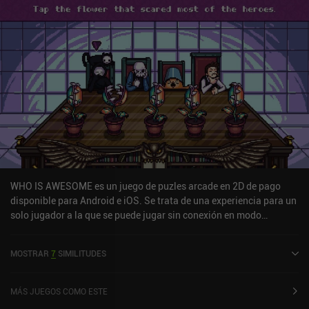
WHO IS AWESOME es un juego de puzles arcade en 2D de pago
disponible para Android e iOS. Se trata de una experiencia para un
solo jugador a la que se puede jugar sin conexión en modo
horizontal. WHO IS AWESOME salió a la venta en febrero de 2020 y
cuenta actualmente con una valoración de 4 sobre 5,0 en Google
MOSTRAR
7
SIMILITUDES
Play y de 5 sobre 5,0 en la App Store de iOS.
MÁS JUEGOS COMO ESTE