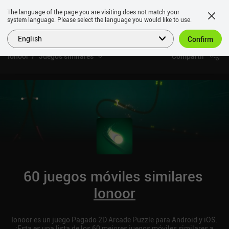
The language of the page you are visiting does not match your
system language. Please select the language you would like to use.
English
Confirm
Ionoor
Juegos similares
Compartir
60 juegos móviles similares
Ionoor
Ionoor es un juego Pagado 2D Arcade Puzzle para Android y iOS.
¡Esta es una lista de los 60 mejores juegos móviles similares a