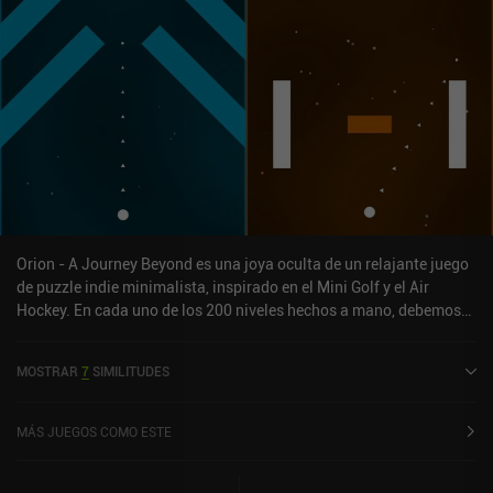
Orion - A Journey Beyond es una joya oculta de un relajante juego
de puzzle indie minimalista, inspirado en el Mini Golf y el Air
Hockey. En cada uno de los 200 niveles hechos a mano, debemos
guiar una bola hasta un agujero moviéndola continuamente en la
dirección necesaria mientras evitamos todos los obstáculos. Estos
MOSTRAR
7
SIMILITUDES
obstáculos van desde los inofensivos, que hacen rebotar la bola,
hasta los maliciosos, que la rompen y nos obligan a reiniciar el
juego. Se introducen nuevos elementos interactivos por el camino
MÁS JUEGOS COMO ESTE
para garantizar la variedad del juego, y aunque la mayoría de los
niveles son una simple prueba de habilidades de precisión,