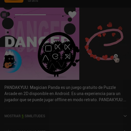
Gratis
porque se mueven tan rápido que no podemos completarlos sin
dejar que las habilidades hagan el trabajo por nosotros. No puedo
evitar sentir que depende demasiado de la velocidad y la suerte.
Pero por otro lado, la simplicidad es lo que me atrae de nuevo. Y
aunque creo que el juego se queda un poco corto, tengo que
admitir que a veces es agradable desconectar el cerebro y
simplemente disfrutar de las canicas explotando en un caos de
colores... y luego repetirlo una y otra vez con ligeras variaciones.
Sparkle 2 es un juego premium que cuesta 7,99 $ en Android y 6,99
$ en iOS. El juego no es para todo el mundo, pero no es una mala
pérdida de tiempo para disfrutar unos días. Intenta conseguirlo en
rebajas.
PANDAKYUU: Magician Panda es un juego gratuito de Puzzle
Arcade en 2D disponible en Android. Es una experiencia para un
jugador que se puede jugar offline en modo retrato. PANDAKYUU:
Mago Panda se lanzó en septiembre de 2024 y tiene una
valoración actual de 4,2 sobre 5,0 en Google Play.
MOSTRAR
5
SIMILITUDES