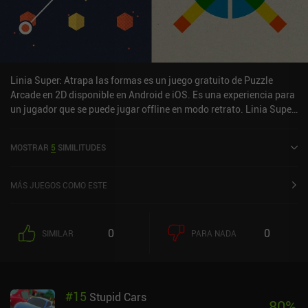
Linia Super: Atrapa las formas es un juego gratuito de Puzzle
Arcade en 2D disponible en Android e iOS. Es una experiencia para
un jugador que se puede jugar offline en modo retrato. Linia Super:
Atrapa las formas se lanzó en noviembre de 2021 y tiene una
valoración actual de 4,4 sobre 5,0 en Google Play y de 4,3 sobre 5,0
MOSTRAR
5
SIMILITUDES
en la App Store de iOS.
MÁS JUEGOS COMO ESTE
0
0
SIMILAR
PARA NADA
#
15
Stupid Cars
80
%