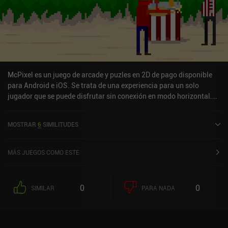
McPixel es un juego de arcade y puzles en 2D de pago disponible
para Android e iOS. Se trata de una experiencia para un solo
jugador que se puede disfrutar sin conexión en modo horizontal.
McPixel salió a la venta en agosto de 2012 y cuenta actualmente
con una valoración de 4,5 sobre 5,0 en Google Play y de 4,6 sobre
MOSTRAR
6
SIMILITUDES
5,0 en la App Store de iOS.
MÁS JUEGOS COMO ESTE
0
0
SIMILAR
PARA NADA