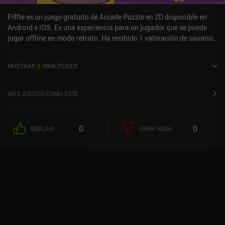
Piffle es un juego gratuito de Arcade Puzzle en 2D disponible en
Android e iOS. Es una experiencia para un jugador que se puede
jugar offline en modo retrato. Ha recibido 1 valoración de usuario
de la comunidad MiniReview. Piffle se lanzó en octubre de 2018 y
tiene una valoración actual de 4,5 sobre 5,0 en Google Play y de 4,8
MOSTRAR
6
SIMILITUDES
sobre 5,0 en la App Store de iOS.
MÁS JUEGOS COMO ESTE
0
0
SIMILAR
PARA NADA