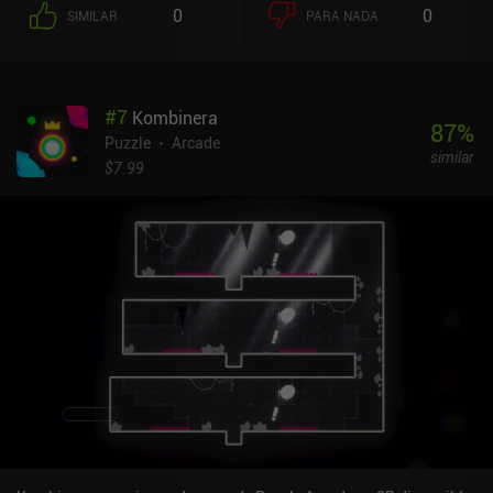
algunos requieren pensar para resolver puzles. Sin retos
0
0
SIMILAR
PARA NADA
frustrantes, estrellas que recoger, límites de tiempo o sistemas de
puntuación, el juego está hecho para ser lo más relajante y libre de
estrés posible. Es simplemente una experiencia de juego tranquila
con imágenes agradables y música suave. Orion es un juego
#
7
Kombinera
gratuito que se monetiza mostrando anuncios después de fallar un
87
%
nivel un número de veces. Los anuncios se pueden desactivar
Puzzle
Arcade
similar
mediante iAPs idénticos de 2, 3 o 4 dólares, dependiendo de
$7.99
cuánto quieras apoyar al desarrollador. Así que, si quieres relajarte
y disfrutar de un buen juego casual, no dejes de darle una
oportunidad a Orion - A Journey Beyond.