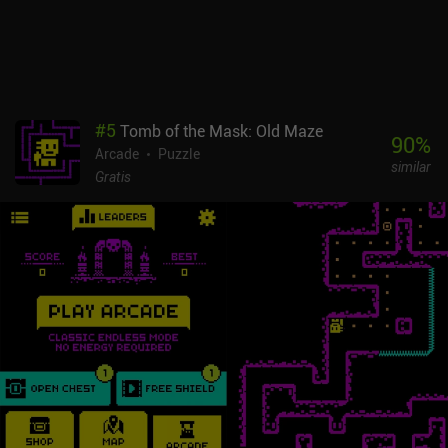
nos permite cambiar la dificultad. Curiosamente, también
podemos desbloquear nuevos capítulos adquiriendo todas las
llaves de los niveles anteriores, con la opción de ver anuncios para
recibir llaves de los niveles en los que aún no hayamos conseguido
tres llaves.
#
5
Tomb of the Mask: Old Maze
90
%
Arcade
Puzzle
similar
Gratis