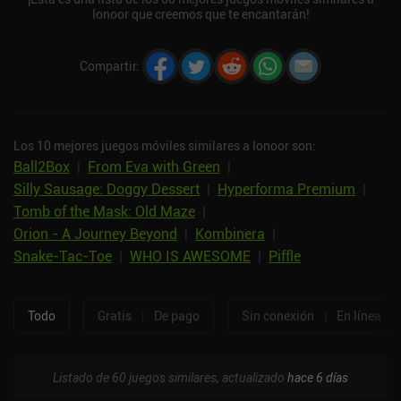
Ionoor que creemos que te encantarán!
Compartir
:
Los 10 mejores juegos móviles similares a Ionoor son:
Ball2Box
|
From Eva with Green
|
Silly Sausage: Doggy Dessert
|
Hyperforma Premium
|
Tomb of the Mask: Old Maze
|
Orion - A Journey Beyond
|
Kombinera
|
Snake-Tac-Toe
|
WHO IS AWESOME
|
Piffle
Todo
Gratis
|
De pago
Sin conexión
|
En línea
Listado de 60 juegos similares, actualizado
hace 6 días