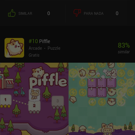
0
0
SIMILAR
PARA NADA
#
10
Piffle
83
%
Arcade
Puzzle
similar
Gratis