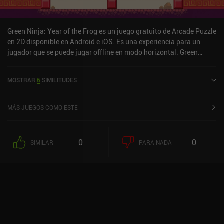
Green Ninja: Year of the Frog es un juego gratuito de Arcade Puzzle
en 2D disponible en Android e iOS. Es una experiencia para un
jugador que se puede jugar offline en modo horizontal. Green
Ninja: Year of the Frog se lanzó en junio de 2015 y tiene una
valoración actual de 4,5 sobre 5,0 en Google Play y de 4,5 sobre 5,0
MOSTRAR
6
SIMILITUDES
en la App Store de iOS.
MÁS JUEGOS COMO ESTE
0
0
SIMILAR
PARA NADA