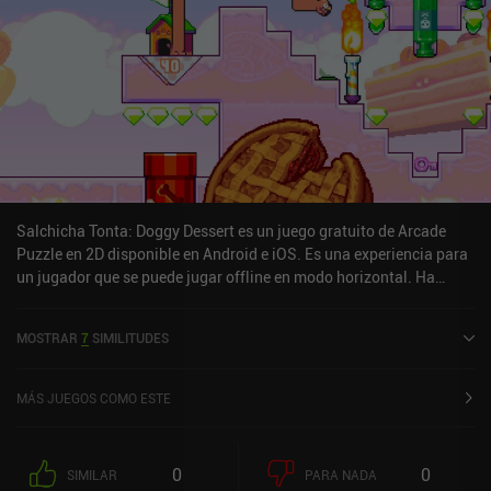
Salchicha Tonta: Doggy Dessert es un juego gratuito de Arcade
Puzzle en 2D disponible en Android e iOS. Es una experiencia para
un jugador que se puede jugar offline en modo horizontal. Ha
recibido 1 valoración de usuario de la comunidad MiniReview. Silly
Sausage: Doggy Dessert se lanzó en diciembre de 2016 y tiene una
MOSTRAR
7
SIMILITUDES
valoración actual de 4,2 sobre 5,0 en Google Play y de 4,3 sobre 5,0
en la App Store de iOS.
MÁS JUEGOS COMO ESTE
0
0
SIMILAR
PARA NADA