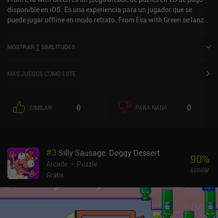
disponible en iOS. Es una experiencia para un jugador que se
puede jugar offline en modo retrato. From Eva with Green se lanzó
en enero de 2024 y tiene una valoración actual de 4,6 sobre 5,0 en
iOS App Store.
MOSTRAR
7
SIMILITUDES
MÁS JUEGOS COMO ESTE
0
0
SIMILAR
PARA NADA
#
3
Silly Sausage: Doggy Dessert
90
%
Arcade
Puzzle
similar
Gratis