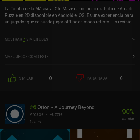
La Tumba de la Máscara: Old Maze es un juego gratuito de Arcade
Puzzle en 2D disponible en Android e iOS. Es una experiencia para
un jugador que se puede jugar offline en modo retrato. Ha recibido
3 valoraciones de usuarios de la comunidad MiniReview. Tomb of
the Mask: Old Maze se lanzó en junio de 2018 y tiene una
MOSTRAR
7
SIMILITUDES
valoración actual de 4,3 sobre 5,0 en Google Play y de 4,7 sobre 5,0
en la App Store de iOS.
MÁS JUEGOS COMO ESTE
0
0
SIMILAR
PARA NADA
#
6
Orion - A Journey Beyond
90
%
Arcade
Puzzle
similar
Gratis