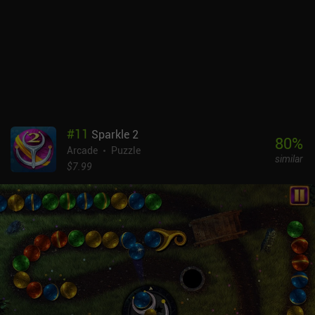
#
11
Sparkle 2
80
%
Arcade
Puzzle
similar
$7.99