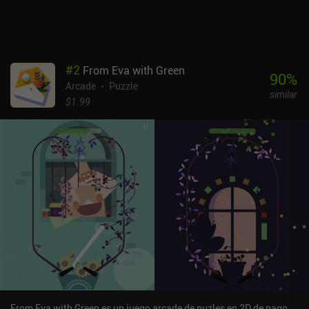
#
2
From Eva with Green
90
%
Arcade
Puzzle
similar
$1.99
From Eva with Green es un juego arcade de puzles en 2D de pago