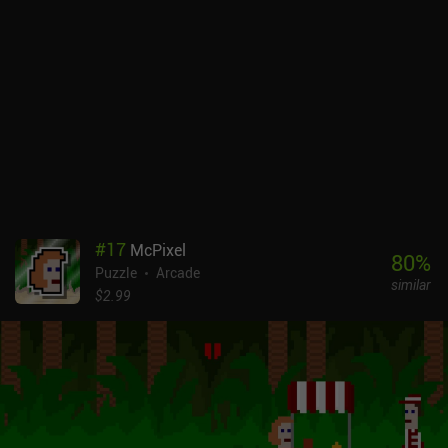
#
17
McPixel
80
%
Puzzle
Arcade
similar
$2.99