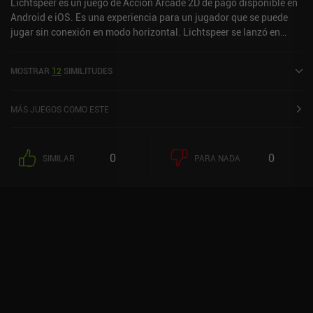
Lichtspeer es un juego de Acción Arcade 2D de pago disponible en
Android e iOS. Es una experiencia para un jugador que se puede
jugar sin conexión en modo horizontal. Lichtspeer se lanzó en
marzo de 2018 y tiene una valoración actual de 4,3 sobre 5,0 en
Google Play y de 4,7 sobre 5,0 en la App Store de iOS.
MOSTRAR
12
SIMILITUDES
MÁS JUEGOS COMO ESTE
0
0
SIMILAR
PARA NADA