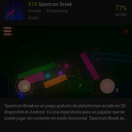
#
18
Spectrum Break
de acción de tipo bullet-hell tradicionales, en los que ganar a
77
%
menudo se reduce a ser rápido, Salvagette ofrece una experiencia
Arcade
Plataforma
similar
de juego arcade mucho más táctica. Incluso podemos ver
Gratis
repeticiones de partidas anteriores para estudiar exactamente en
qué nos equivocamos y así mejorar nuestras estrategias.
Salvagette es completamente gratuito, sin anuncios ni iAP. A pesar
de que el núcleo del juego es algo repetitivo, su enfoque único del
género de los bullet-hell lo convierte en una recomendación fácil,
especialmente para los jugadores que encuentran los juegos de
bullet-hell demasiado rápidos y frenéticos.
Spectrum Break es un juego gratuito de plataformas arcade en 2D
disponible en Android. Es una experiencia para un jugador que se
puede jugar sin conexión en modo horizontal. Spectrum Break se
lanzó en noviembre de 2018 y tiene una valoración actual de 4,2
sobre 5,0 en Google Play.