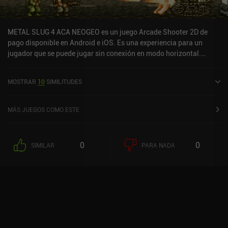
de fan de los RPG y, personalmente, hace de Brotato uno de mis
favoritos del género.
METAL SLUG 4 ACA NEOGEO es un juego Arcade Shooter 2D de
pago disponible en Android e iOS. Es una experiencia para un
jugador que se puede jugar sin conexión en modo horizontal.
METAL SLUG 4 ACA NEOGEO se lanzó en agosto de 2022 y tiene
una valoración actual de 4,4 sobre 5,0 en Google Play y de 4,4
MOSTRAR
10
SIMILITUDES
sobre 5,0 en la App Store de iOS.
MÁS JUEGOS COMO ESTE
0
0
SIMILAR
PARA NADA