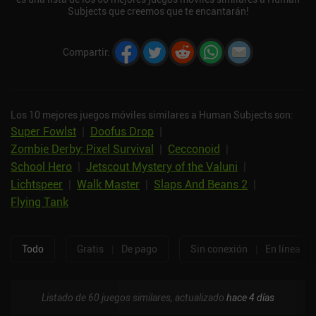
Subjects que creemos que te encantarán!
Compartir
:
Los 10 mejores juegos móviles similares a Human Subjects son:
Super Fowlst
|
Doofus Drop
|
Zombie Derby: Pixel Survival
|
Cecconoid
|
School Hero
|
Jetscout Mystery of the Valuni
|
Lichtspeer
|
Walk Master
|
Slaps And Beans 2
|
Flying Tank
Todo
Gratis
|
De pago
Sin conexión
|
En línea
Listado de 60 juegos similares, actualizado
hace 4 días