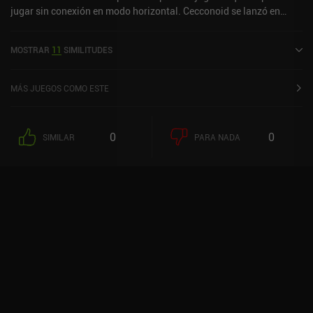
jugar sin conexión en modo horizontal. Cecconoid se lanzó en
enero de 2020 y tiene una valoración actual de 4,2 sobre 5,0 en iOS
App Store.
MOSTRAR
11
SIMILITUDES
MÁS JUEGOS COMO ESTE
0
0
SIMILAR
PARA NADA