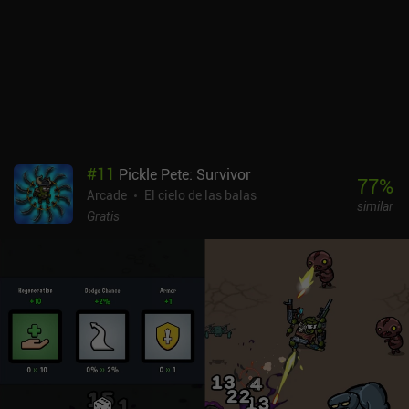
único y son inmediatamente reconocibles, y los fondos y el entorno
surrealistas combinan a la perfección con la música y los efectos
de sonido para crear una experiencia fantástica. Al igual que en
Reaper y otros juegos del mismo desarrollador. Los controles con
joystick virtual son muy precisos, y el juego es compatible con
diversos mandos Bluetooth para ofrecer la experiencia más ideal.
Flying Tank se puede probar gratis durante las 8 primeras
misiones, con un iAP de 5,99 $ se desbloquean las 24 misiones, o
con un iAP de 9,99 $ se añaden también cuatro tanques exclusivos
#
11
Pickle Pete: Survivor
y biomasa adicional. Si buscas un shmup de lujo para largas
77
%
Arcade
El cielo de las balas
sesiones de juego, Flying Tank es una recomendación fácil. Y con 8
similar
misiones para jugar antes de comprometerse, no hay razón para
Gratis
no darle una oportunidad.