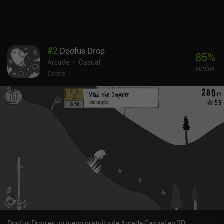
#
2
Doofus Drop
85
%
Arcade
Casual
similar
Gratis
Doofus Drop es un juego gratuito de Arcade Casual en 2D