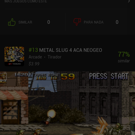
MÁS JUEGOS COMO ESTE
distintas que marcan una gran diferencia. A continuación,
seleccionamos nuestra arma inicial y nos lanzamos directamente
a un mapa relativamente pequeño en el que debemos sobrevivir a
0
0
SIMILAR
PARA NADA
oleadas de enemigos que nos asaltan por todos lados. Pero aquí
es donde la cosa se pone interesante, porque después de
completar cada oleada, podemos elegir uno de los cuatro
potenciadores aleatorios que mejoran nuestras estadísticas. A
#
13
METAL SLUG 4 ACA NEOGEO
continuación, nos llevan a una tienda donde podemos gastar la
77
%
moneda que hemos ganado en armas extravagantes adicionales y
Arcade
Tirador
similar
objetos que mejoran nuestro poder de diferentes maneras. Como
$3.99
en la mayoría de juegos similares, nuestro héroe ataca
automáticamente, mientras que nosotros simplemente usamos un
gran joystick para correr y evitar a todos los enemigos. El objetivo
es sobrevivir a 20 oleadas y derrotar al frustrantemente poderoso
jefe final. Aunque no hay progresión permanente aparte de
desbloquear nuevos personajes, la rejugabilidad es bastante alta
gracias al gran número de personajes y a las formas casi
ilimitadas de combinar armas y objetos para crear construcciones
únicas. Brotato es un juego premium de 4,99 $ sin anuncios ni iAP.
El hecho de que modifiquemos nuestras estadísticas a través de
objetos en lugar de desbloquear habilidades me ha llegado al alma