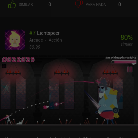
adicionales, como puertas cerradas, paredes móviles, proyectiles
0
0
SIMILAR
PARA NADA
mortales y otros elementos desagradables. Y a diferencia de la
mayoría de los juegos arcade, el juego incluso introduce una
historia interesante a lo largo de sus nivelesAl tocar la pantalla,
nuestro personaje acelera, y al inclinar el teléfono gira. Aunque
#
7
Lichtspeer
personalmente no me gustan los controles basados en el
80
%
giroscopio, funcionan sorprendentemente bien en este juego,
Arcade
Acción
similar
permitiendo una navegación precisa y cómodamente sensible.
$0.99
Además, los simpáticos gráficos de píxeles y la enérgica música
crean un ambiente estupendo para este tipo de experiencia arcade
de ritmo rápido.Jetscout es un juego premium de 0,99 $ sin
anuncios ni iAP. También hay una demo gratuita tanto en Android
como en iOS para que puedas probarlo antes de decidir si este es
el tipo de entretenimiento adecuado para ti.