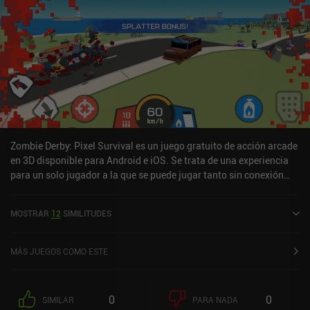
Zombie Derby: Pixel Survival es un juego gratuito de acción arcade
en 3D disponible para Android e iOS. Se trata de una experiencia
para un solo jugador a la que se puede jugar tanto sin conexión
como en línea en modo horizontal. Zombie Derby: Pixel Survival se
lanzó en junio de 2020 y cuenta actualmente con una valoración
MOSTRAR
12
SIMILITUDES
de 4,5 sobre 5,0 en Google Play y de 4,7 sobre 5,0 en la App Store
de iOS.
MÁS JUEGOS COMO ESTE
0
0
SIMILAR
PARA NADA