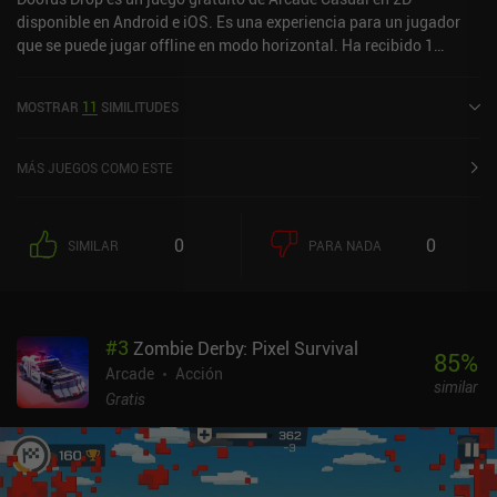
disponible en Android e iOS. Es una experiencia para un jugador
que se puede jugar offline en modo horizontal. Ha recibido 1
valoración de usuario de la comunidad MiniReview. Doofus Drop
se lanzó en marzo de 2016 y tiene una valoración actual de 4,6
MOSTRAR
11
SIMILITUDES
sobre 5,0 en Google Play y de 4,7 sobre 5,0 en la App Store de iOS.
MÁS JUEGOS COMO ESTE
0
0
SIMILAR
PARA NADA
#
3
Zombie Derby: Pixel Survival
85
%
Arcade
Acción
similar
Gratis