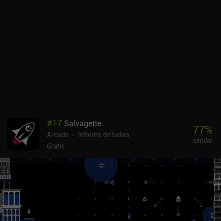
superar cada nivel dentro de un estricto límite de tiempo para
ganar una cuarta moneda. Conseguirlo requiere mucho temple y es
increíblemente difícil, por lo que sólo es alcanzable para los
jugadores más dedicados. see/saw es un juego premium de 2,99 $
sin anuncios ni iAP. Sin duda atraerá a los fans de los retos de
plataformas hardcore, pero también merece la pena echarle un
vistazo para los jugadores ocasionales que busquen un juego
divertido con sesiones de juego cortas.
#
17
Salvagette
77
%
Arcade
Infierno de balas
similar
Gratis