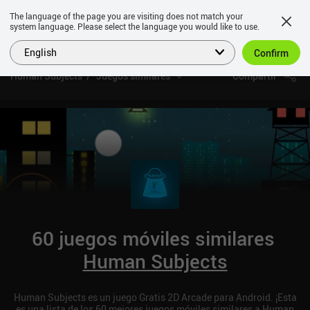
The language of the page you are visiting does not match your
system language. Please select the language you would like to use.
English
Confirm
Human Subjects
Juegos similares
Compartir
60 juegos móviles similares
Human Subjects
Human Subjects es un juego Gratis 2D Arcade para Android. ¡Esta
es una lista de los 60 mejores juegos móviles similares a Human