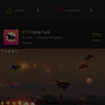
0
0
SIMILAR
PARA NADA
#
10
Flying Tank
77
%
Arcade
Infierno de balas
similar
Prueba