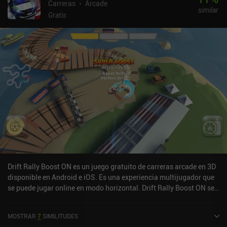
delante, ralentizar el tiempo o ralentizar nuestro dron. Los
Carreras
Arcade
similar
controles son excelentes, desde el toque hasta la inclinación,
Gratis
pasando por la compatibilidad con mandos, todos ellos
personalizables. Las pistas también están bien diseñadas y, a
medida que avanzamos, se introducen obstáculos desafiantes y
atajos difíciles de superar pero muy gratificantes. El único
inconveniente es que las primeras pistas son demasiado fáciles y
nuestro dron demasiado lento. Entre nivel y nivel, gastamos el
dinero que ganamos con el juego en mejorar nuestras habilidades,
comprar drones completamente nuevos y adquirir cosméticos.
Todo ello es una buena razón para progresar. CYGRAM se
monetiza mediante iAPs para cosméticos y más de la moneda que
también ganamos con el juego. Es sin duda uno de los mejores
juegos de carreras arcade para móviles, y un éxito sorpresa para
mí. Las vibraciones son contundentes, los efectos especiales
geniales y la jugabilidad una recomendación fácil para cualquiera
Drift Rally Boost ON es un juego gratuito de carreras arcade en 3D
que ame este género.
disponible en Android e iOS. Es una experiencia multijugador que
se puede jugar online en modo horizontal. Drift Rally Boost ON se
lanzó en marzo de 2023 y tiene una valoración actual de 3,6 sobre
5,0 en Google Play.
MOSTRAR
7
SIMILITUDES