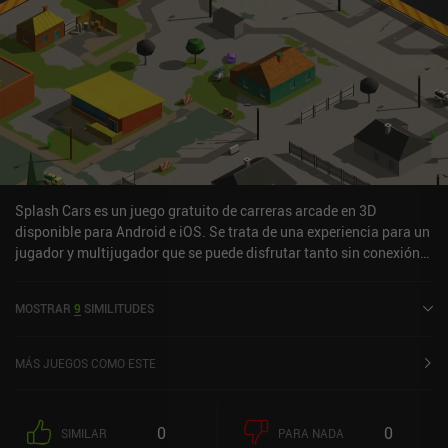
Splash Cars es un juego gratuito de carreras arcade en 3D
disponible para Android e iOS. Se trata de una experiencia para un
jugador y multijugador que se puede disfrutar tanto sin conexión
como en línea, en modo horizontal. Ha recibido una valoración de
un usuario de la comunidad de MiniReview. Splash Cars se lanzó
MOSTRAR
9
SIMILITUDES
en noviembre de 2015 y tiene actualmente una valoración de 4,1
sobre 5,0 en Google Play y de 4,6 sobre 5,0 en la App Store de iOS.
MÁS JUEGOS COMO ESTE
0
0
SIMILAR
PARA NADA