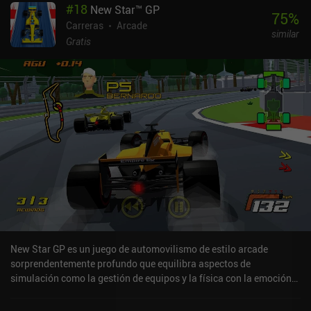
#
18
New Star™ GP
75
%
Carreras
Arcade
similar
Gratis
New Star GP es un juego de automovilismo de estilo arcade
sorprendentemente profundo que equilibra aspectos de
simulación como la gestión de equipos y la física con la emoción
de correr a velocidades de vértigo. El modo carrera nos hace
progresar a través de cinco décadas de carreras de F1, desde los