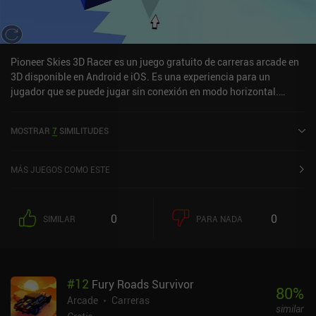
Pioneer Skies 3D Racer es un juego gratuito de carreras arcade en
3D disponible en Android e iOS. Es una experiencia para un
jugador que se puede jugar sin conexión en modo horizontal.
Pioneer Skies 3D Racer se lanzó en abril de 2016 y tiene una
valoración actual de 5 sobre 5,0 en iOS App Store.
MOSTRAR
7
SIMILITUDES
MÁS JUEGOS COMO ESTE
0
0
SIMILAR
PARA NADA
#
12
Fury Roads Survivor
80
%
Arcade
Carreras
similar