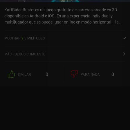
el juego es perfecto para jugar con amigos en salas de servidores
personalizadas.
KartRider Rush+ es un juego gratuito de carreras arcade en 3D
disponible en Android e iOS. Es una experiencia individual y
multijugador que se puede jugar online en modo horizontal. Ha
recibido 2 valoraciones de usuarios de la comunidad MiniReview.
KartRider Rush+ se lanzó en mayo de 2020 y tiene una valoración
MOSTRAR
9
SIMILITUDES
actual de 3,8 sobre 5,0 en Google Play y de 4,5 sobre 5,0 en la App
Store de iOS.
MÁS JUEGOS COMO ESTE
0
0
SIMILAR
PARA NADA