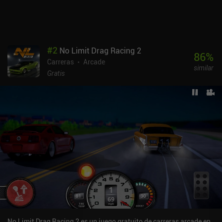
nuevas y divertidas campañas, algunos de estos niveles nos
obligan a usar un corredor específico, que primero tenemos que
desbloquear o comprar. El único factor redentor es que hay un
modo "multijugador regulado", en el que todos los personajes
están al nivel 30 para crear una experiencia equitativa. Disney
#
2
No Limit Drag Racing 2
Speedstorm se monetiza mediante un pase de temporada de pago
86
%
Carreras
Arcade
y montones de iAPs para nuevos corredores y mejoras. Gameloft
similar
ha encontrado la manera de crear la mejor experiencia de juego de
Gratis
karts para móviles y, al mismo tiempo, estropearla con una
agresiva monetización. Dicho esto, es totalmente posible disfrutar
del juego como jugador libre.
No Limit Drag Racing 2 es un juego gratuito de carreras arcade en