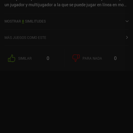
un jugador y multijugador a la que se puede jugar en línea en modo
horizontal. Racing Go: Speed Thrills se lanzó en septiembre de
2020 y cuenta actualmente con una valoración de 3,7 sobre 5,0 en
MOSTRAR
8
SIMILITUDES
Google Play y de 4,1 sobre 5,0 en la App Store de iOS.
MÁS JUEGOS COMO ESTE
0
0
SIMILAR
PARA NADA