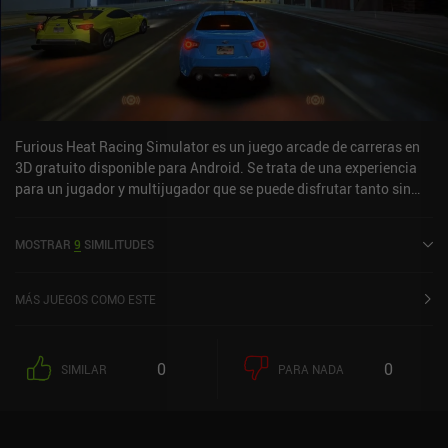
Furious Heat Racing Simulator es un juego arcade de carreras en
3D gratuito disponible para Android. Se trata de una experiencia
para un jugador y multijugador que se puede disfrutar tanto sin
conexión como en línea en modo horizontal. Furious Heat Racing
Simulator se lanzó en abril de 2022 y cuenta actualmente con una
MOSTRAR
9
SIMILITUDES
valoración de 3,6 sobre 5,0 en Google Play.
MÁS JUEGOS COMO ESTE
0
0
SIMILAR
PARA NADA