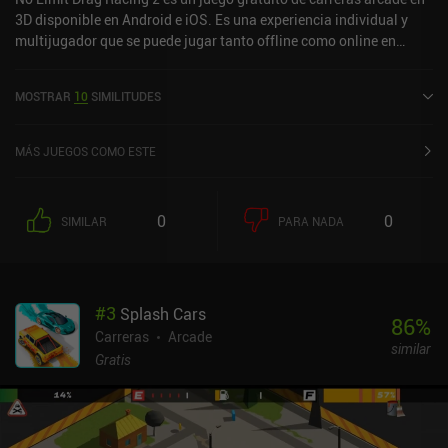
3D disponible en Android e iOS. Es una experiencia individual y
multijugador que se puede jugar tanto offline como online en
modo horizontal. No Limit Drag Racing 2 se lanzó en mayo de
2021 y tiene una valoración actual de 4,1 sobre 5,0 en Google Play
MOSTRAR
10
SIMILITUDES
y de 4,4 sobre 5,0 en la App Store de iOS.
MÁS JUEGOS COMO ESTE
0
0
SIMILAR
PARA NADA
#
3
Splash Cars
86
%
Carreras
Arcade
similar
Gratis