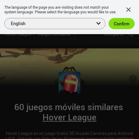
The language of the page you are visiting does not match your
system language. Please select the language you would like to use.
English
Confirm
Hover League
Juegos similares
Compartir
60 juegos móviles similares
Hover League
Hover League es un juego Gratis 3D Arcade Carreras para Android
y iOS. ¡Esta es una lista de los 60 mejores juegos móviles similares