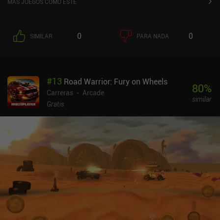
MÁS JUEGOS COMO ESTE
0
0
SIMILAR
PARA NADA
#
13
Road Warrior: Fury on Wheels
80
%
Carreras
Arcade
similar
Gratis