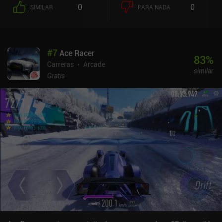
0
0
SIMILAR
PARA NADA
#
7
Ace Racer
83
%
Carreras
Arcade
similar
Gratis