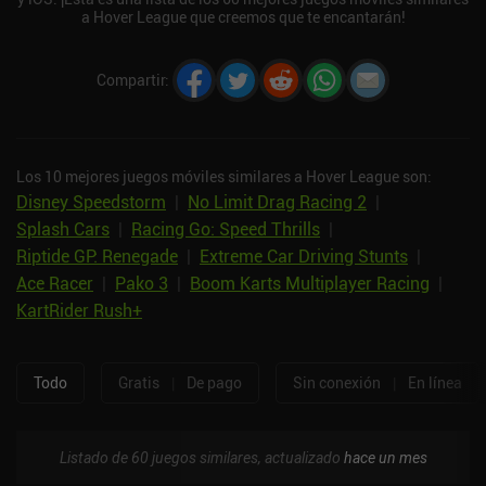
a Hover League que creemos que te encantarán!
Compartir
:
Los 10 mejores juegos móviles similares a Hover League son:
Disney Speedstorm
|
No Limit Drag Racing 2
|
Splash Cars
|
Racing Go: Speed Thrills
|
Riptide GP: Renegade
|
Extreme Car Driving Stunts
|
Ace Racer
|
Pako 3
|
Boom Karts Multiplayer Racing
|
KartRider Rush+
Todo
Gratis
|
De pago
Sin conexión
|
En línea
Listado de 60 juegos similares, actualizado
hace un mes