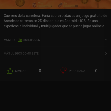
Guerrero de la carretera: Furia sobre ruedas es un juego gratuito de
Arcade de carreras en 2D disponible en Android e iOS. Es una
experiencia individual y multijugador que se puede jugar online en
modo horizontal. Road Warrior: Furia sobre ruedas se lanzó en
febrero de 2021 y tiene una valoración actual de 4,2 sobre 5,0 en
MOSTRAR
10
SIMILITUDES
Google Play y de 4,3 sobre 5,0 en la App Store de iOS.
MÁS JUEGOS COMO ESTE
0
0
SIMILAR
PARA NADA