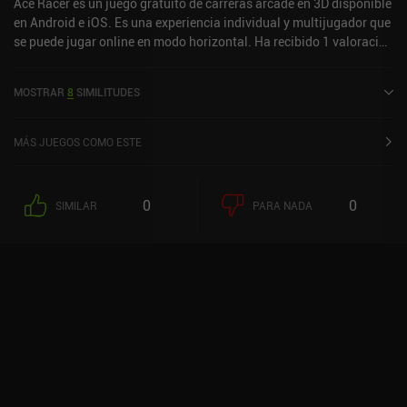
Ace Racer es un juego gratuito de carreras arcade en 3D disponible
en Android e iOS. Es una experiencia individual y multijugador que
se puede jugar online en modo horizontal. Ha recibido 1 valoración
de usuario de la comunidad MiniReview. Ace Racer se lanzó en
marzo de 2023 y tiene una valoración actual de 4,4 sobre 5,0 en
MOSTRAR
8
SIMILITUDES
Google Play y de 4,8 sobre 5,0 en la App Store de iOS.
MÁS JUEGOS COMO ESTE
0
0
SIMILAR
PARA NADA