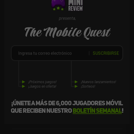
difícil para dejarlo. Poosh XL es un juego premium sin anuncios ni
iAPs que cuesta 4,99 dólares tanto en iOS como en Android.
presenta,
The Mobile Quest
SUSCRIBIRSE
¡Próximos juegos!
¡Nuevos lanzamientos!
¡Juegos en oferta!
¡Sorteos!
¡Únete a más de 6,000 jugadores móvil
que reciben nuestro
boletín semanal
!