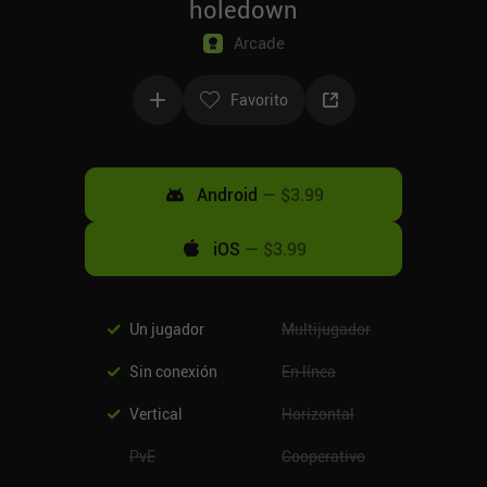
holedown
Arcade
Favorito
Android
—
$3.99
iOS
—
$3.99
Un jugador
Multijugador
Sin conexión
En línea
Vertical
Horizontal
PvE
Cooperativo