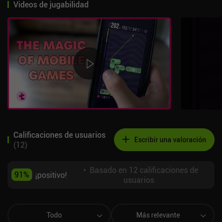
Videos de jugabilidad
Calificaciones de usuarios
Escribir una valoración
(
12
)
•
Basado en 12 calificaciones de
91
%
¡positivo!
usuarios
Todo
Más relevante