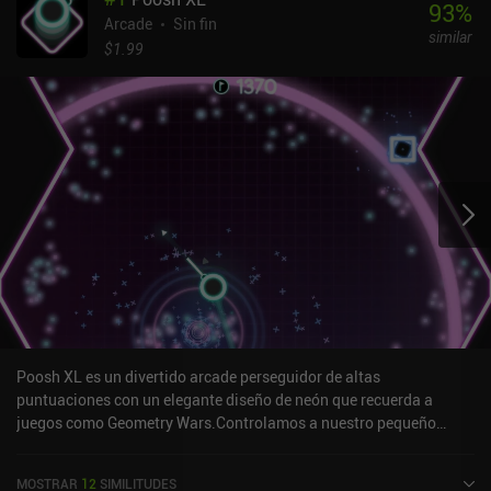
93
%
Arcade
Sin fin
similar
$1.99
Poosh XL es un divertido arcade perseguidor de altas
puntuaciones con un elegante diseño de neón que recuerda a
juegos como Geometry Wars.Controlamos a nuestro pequeño
personaje esférico simplemente tocando la pantalla para volar
hacia delante en función de la dirección a la que estemos mirando
MOSTRAR
12
SIMILITUDES