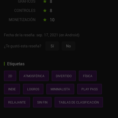
8
GRÁFICOS
8
CONTROLES
10
MONETIZACIÓN
Fecha de la reseña: sep. 17, 2021 (en Android)
¿Te gustó esta reseña?
Sí
No
Etiquetas
2D
ATMOSFÉRICA
DIVERTIDO
FÍSICA
INDIE
LOGROS
MINIMALISTA
PLAY PASS
RELAJANTE
SIN FIN
TABLAS DE CLASIFICACIÓN