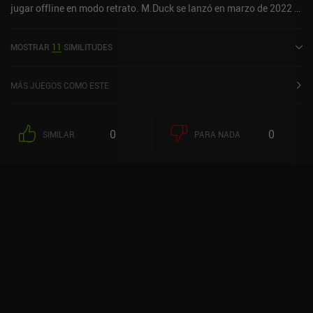
jugar offline en modo retrato. M.Duck se lanzó en marzo de 2022 y
tiene una valoración actual de 4,8 sobre 5,0 en Google Play y de 4,8
sobre 5,0 en la App Store de iOS.
MOSTRAR
11
SIMILITUDES
MÁS JUEGOS COMO ESTE
0
0
SIMILAR
PARA NADA