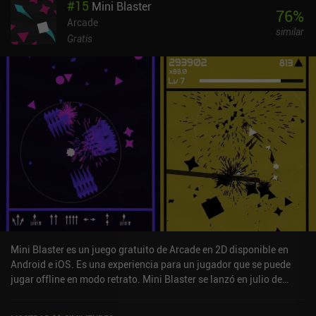
#
15
Mini Blaster
intuitivo y fácil de jugar en todos los tamaños de pantalla y,
76
%
aunque sencillos, los controles no limitan en absoluto la
Arcade
similar
profundidad del juego.El estilo artístico es muy elegante, pero
Gratis
algunos efectos de partículas y el diseño del entorno no son
coherentes con el resto del juego. Esto no es un problema, pero
arruina ligeramente la inmersión.Magic Survival se monetiza a
través de anuncios incentivados para revivir una vez muerto, un
iAP de 2,49 $ para eliminar los anuncios, y algunos otros para
obtener más moneda del juego. Afortunadamente, la monetización
no afecta demasiado al aspecto free-to-play del juego, ya que la
moneda del juego se consigue fácilmente jugando.En general,
Magic Survival es un gran juego para cualquiera al que le gusten
los shoot 'em ups con RPG y ligeros elementos de roguelite.
Mini Blaster es un juego gratuito de Arcade en 2D disponible en
Android e iOS. Es una experiencia para un jugador que se puede
jugar offline en modo retrato. Mini Blaster se lanzó en julio de
2021 y tiene una valoración actual de 4,1 sobre 5,0 en Google Play
y de 4,6 sobre 5,0 en la App Store de iOS.