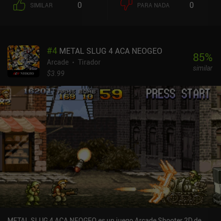
0
0
SIMILAR
PARA NADA
#
4
METAL SLUG 4 ACA NEOGEO
85
%
Arcade
Tirador
similar
$3.99
METAL SLUG 4 ACA NEOGEO es un juego Arcade Shooter 2D de