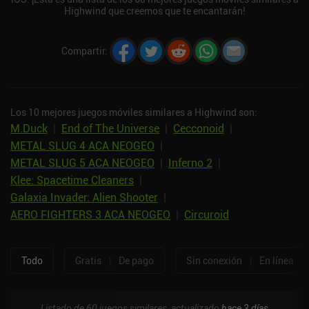
Highwind que creemos que te encantarán!
Compartir
:
Los 10 mejores juegos móviles similares a Highwind son:
M.Duck
|
End of The Universe
|
Cecconoid
|
METAL SLUG 4 ACA NEOGEO
|
METAL SLUG 5 ACA NEOGEO
|
Inferno 2
|
Klee: Spacetime Cleaners
|
Galaxia Invader: Alien Shooter
|
AERO FIGHTERS 3 ACA NEOGEO
|
Circuroid
Todo
Gratis
|
De pago
Sin conexión
|
En línea
Listado de 60 juegos similares, actualizado
hace 3 días