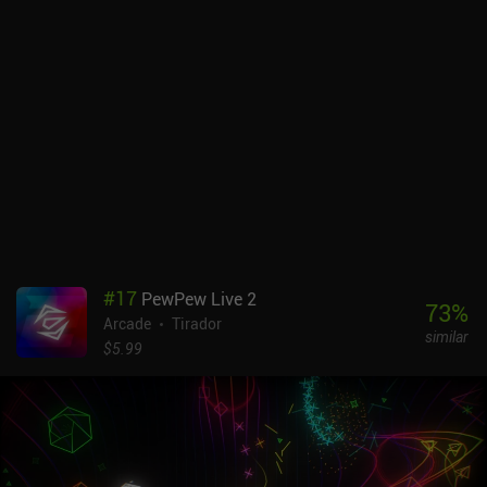
todos los enemigos de la pantalla hayan sido eliminados.Entre
niveles, gastamos las monedas ganadas a través del juego para
comprar nuevos héroes o vender los existentes para liberar
espacio valioso en favor de un héroe más adecuado para nuestro
estilo de juego. Por otro lado, al comprar copias de personajes ya
existentes, los mejoramos para que su poder aumente y aprendan
nuevas habilidades. Gestionar cuidadosamente las clases de
nuestro grupo es importante, ya que distintos héroes de la misma
clase proporcionan sinergias que otorgan habilidades adicionales.
Esto, sumado a las reliquias especiales que conseguimos tras los
combates contra jefes, proporciona la suficiente diversidad como
para garantizar una experiencia diferente cada vez que
juguemos.SNKRX es un juego premium de 2,99 dólares sin
#
17
PewPew Live 2
anuncios ni iAPs. A pesar de sus gráficos simplistas y su
73
%
Arcade
Tirador
jugabilidad algo repetitiva, ofrece entretenimiento de sobra a los
similar
fans de los dungeon crawlers llenos de acción y sirve para matar el
$5.99
tiempo.