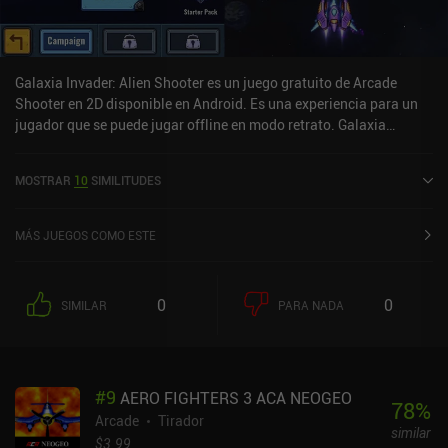
Galaxia Invader: Alien Shooter es un juego gratuito de Arcade
Shooter en 2D disponible en Android. Es una experiencia para un
jugador que se puede jugar offline en modo retrato. Galaxia
Invader: Alien Shooter se lanzó en noviembre de 2021 y tiene una
valoración actual de 4,5 sobre 5,0 en Google Play.
MOSTRAR
10
SIMILITUDES
MÁS JUEGOS COMO ESTE
0
0
SIMILAR
PARA NADA
#
9
AERO FIGHTERS 3 ACA NEOGEO
78
%
Arcade
Tirador
similar
$3.99