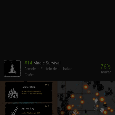
minijefes proporcionan llaves que se usan para abrir cofres por el
mapa, y de vez en cuando también caen objetos que activan un
hechizo poderoso de una sola vez cuando los recogemos. Esto
hace que la experiencia de juego sea bastante dinámica e
interesante.El oro se gasta entre partida y partida en adquirir seis
nuevos héroes con armas distintas, comprar potenciadores que
facilitan la siguiente partida y mejorar la salud, el daño y la
velocidad de nuestros héroes. Me ha gustado especialmente que
este sistema de progresión nos permita elegir qué estadística
queremos mejorar primero.El estilo pixel art y la música del juego
están muy bien hechos y le dan un toque retro único.Grimnight
#
14
Magic Survival
Heroes: Survivors se monetiza mediante anuncios incentivados
76
%
Arcade
El cielo de las balas
para conseguir oro extra, un iAP de 0,99 $ para eliminar los
similar
anuncios y algunos otros para conseguir más oro. Por suerte, no
Gratis
hay sistema de energía, ni recompensas por iniciar sesión, etc. Se
ciñe a lo básico, y lo hace bien.