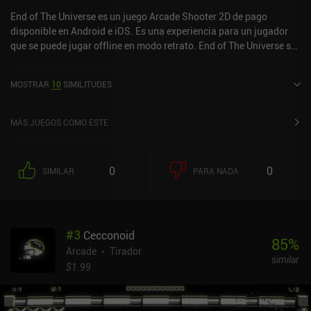
End of The Universe es un juego Arcade Shooter 2D de pago
disponible en Android e iOS. Es una experiencia para un jugador
que se puede jugar offline en modo retrato. End of The Universe se
lanzó en enero de 2020 y tiene una valoración actual de 4,3 sobre
5,0 en Google Play y de 4,4 sobre 5,0 en la App Store de iOS.
MOSTRAR
10
SIMILITUDES
MÁS JUEGOS COMO ESTE
0
0
SIMILAR
PARA NADA
#
3
Cecconoid
85
%
Arcade
Tirador
similar
$1.99