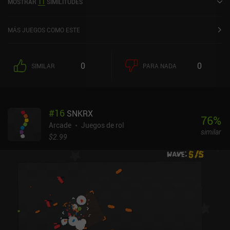
MOSTRAR
11
SIMILITUDES
MÁS JUEGOS COMO ESTE
0
0
SIMILAR
PARA NADA
#
16
SNKRX
76
%
Arcade
Juegos de rol
similar
$2.99