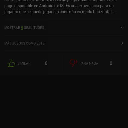
pago disponible en Android e iOS. Es una experiencia para un
jugador que se puede jugar sin conexión en modo horizontal.
METAL SLUG 4 ACA NEOGEO se lanzó en agosto de 2022 y tiene
una valoración actual de 4,4 sobre 5,0 en Google Play y de 4,4
MOSTRAR
9
SIMILITUDES
sobre 5,0 en la App Store de iOS.
MÁS JUEGOS COMO ESTE
0
0
SIMILAR
PARA NADA