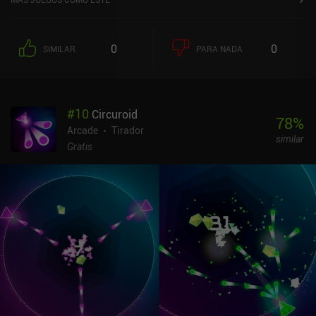
0
0
SIMILAR
PARA NADA
#
10
Circuroid
78
%
Arcade
Tirador
similar
Gratis