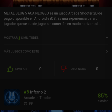
METAL SLUG 5 ACA NEOGEO es un juego Arcade Shooter 2D de
pago disponible en Android e iOS. Es una experiencia para un
jugador que se puede jugar sin conexión en modo horizontal.
METAL SLUG 5 ACA NEOGEO se lanzó en noviembre de 2021 y
tiene una valoración actual de 3,8 sobre 5,0 en Google Play y de 3,5
MOSTRAR
8
SIMILITUDES
sobre 5,0 en la App Store de iOS.
MÁS JUEGOS COMO ESTE
0
0
SIMILAR
PARA NADA
#
6
Inferno 2
85
%
Arcade
Tirador
similar
$1.99