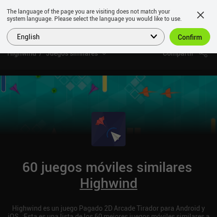
The language of the page you are visiting does not match your
system language. Please select the language you would like to use.
English
Confirm
Highwind
Juegos similares
Compartir
60 juegos móviles similares
Highwind
Highwind es un juego Pagado 2D Arcade Tirador para Android y
iOS. ¡Esta es una lista de los 60 mejores juegos móviles similares a