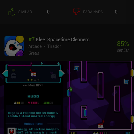
0
0
SIMILAR
PARA NADA
#
7
Klee: Spacetime Cleaners
85
%
Arcade
Tirador
similar
Gratis