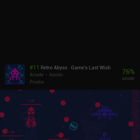
#
11
Retro Abyss : Game's Last Wish
76
%
Arcade
Acción
similar
Prueba