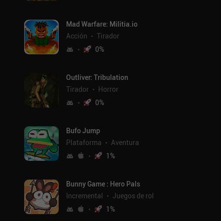
Mad Warfare: Militia.io
Acción
Tirador
0
%
Outliver: Tribulation
Tirador
Horror
0
%
Bufo Jump
Plataforma
Aventura
1
%
Bunny Game : Hero Pals
Incremental
Juegos de rol
1
%