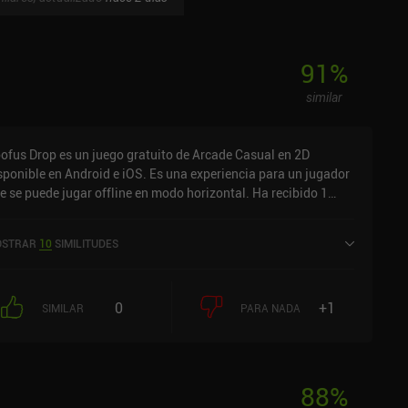
91
%
similar
ofus Drop es un juego gratuito de Arcade Casual en 2D
sponible en Android e iOS. Es una experiencia para un jugador
e se puede jugar offline en modo horizontal. Ha recibido 1
loración de usuario de la comunidad MiniReview. Doofus Drop
 lanzó en marzo de 2016 y tiene una valoración actual de 4,6
STRAR
10
SIMILITUDES
bre 5,0 en Google Play y de 4,7 sobre 5,0 en la App Store de
S.
0
+1
SIMILAR
PARA NADA
88
%