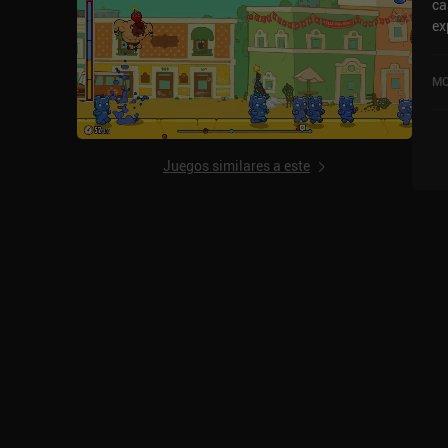
ca
ex
co
us
MO
Li
pu
la
Juegos similares a este