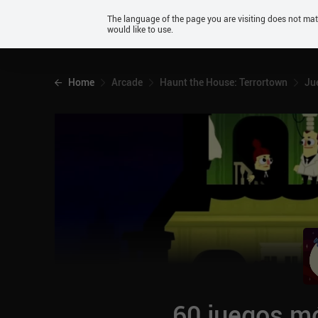
Android
The language of the page you are visiting does not ma
would like to use.
iOS
Home
Arcade
Haunt the House: Terrortown
Ju
60 juegos mó