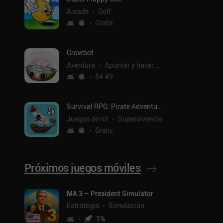
Arcade
Golf
Gratis
Growbot
Aventura
Apuntar y hacer clic
$4.49
Survival RPG: Pirate Adventure
Juegos de rol
Supervivencia
Gratis
Próximos juegos móviles
ntal
MA 3 – President Simulator
Estrategia
Simulación
1
%