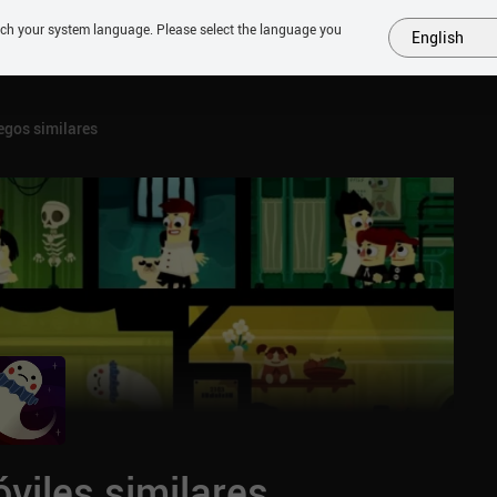
tch your system language. Please select the language you
English
MÁS
PRÓXIMOS
SIMILARES
COLECCIONES
TOP
egos similares
viles similares