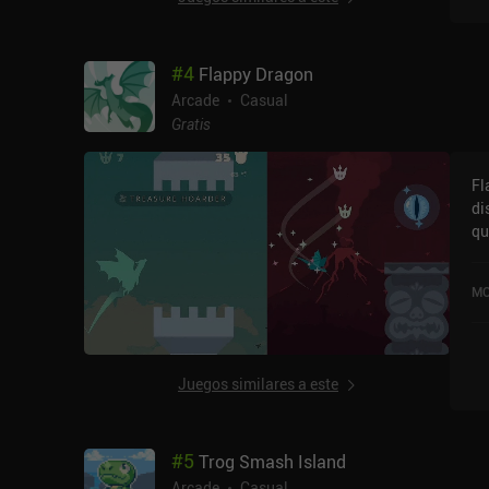
ob
pe
ha
#
4
Flappy Dragon
ro
fá
Arcade
Casual
variada. La mayo
Gratis
mo
mi
Fl
in
di
im
qu
ex
la
completarlo
so
co
MO
iO
pers
mo
in
su
Juegos similares a este
$.
ju
Sie
#
5
Trog Smash Island
Ju
ju
Arcade
Casual