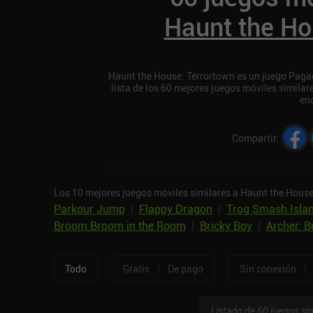
Haunt the Ho
Haunt the House: Terrortown es un juego Pagad
lista de los 60 mejores juegos móviles simila
en
Compartir
:
Los 10 mejores juegos móviles similares a Haunt the House
Parkour Jump
|
Flappy Dragon
|
Trog Smash Isla
Broom Broom in the Room
|
Bricky Boy
|
Archer: B
|
|
Todo
Gratis
De pago
Sin conexión
Listado de 60 juegos sim