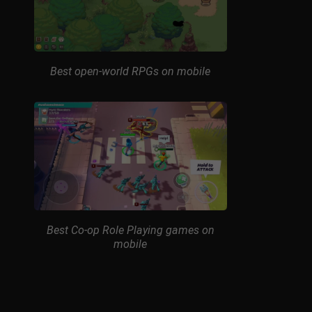
Best open-world RPGs on mobile
Best Co-op Role Playing games on
mobile