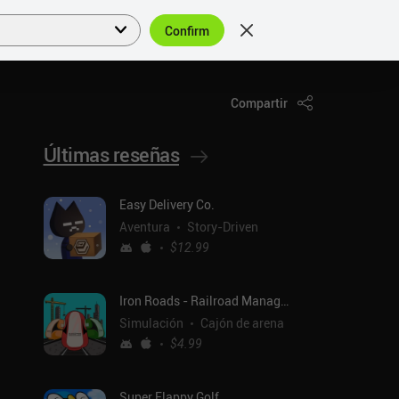
Confirm
Acceder
ES
Compartir
Últimas reseñas
Easy Delivery Co.
Aventura
Story-Driven
$12.99
Iron Roads - Railroad Manager
Simulación
Cajón de arena
$4.99
Super Flappy Golf