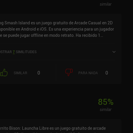
similar
og Smash Island es un juego gratuito de Arcade Casual en 2D
sponible en Android e iOS. Es una experiencia para un jugador
e se puede jugar offline en modo retrato. Ha recibido 1
loración de usuario de la comunidad MiniReview. Trog Smash
land se lanzó en junio de 2019 y tiene una valoración actual de
STRAR
7
SIMILITUDES
8 sobre 5,0 en Google Play y de 4,6 sobre 5,0 en la App Store de
S.
0
0
SIMILAR
PARA NADA
85
%
similar
rrito Bison: Launcha Libre es un juego gratuito de arcade