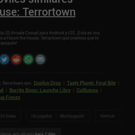
use: Terrortown
o 2D Arcade Casual para Android y iOS. ¡Esta es una
res a Haunt the House: Terrortown que creemos que te
cantarán!
Doofus Drop
|
Tasty Planet: Final Bite
|
: Terrortown son:
nd
|
Burrito Bison: Launcha Libre
|
Colllumns
|
ug Frenzy
|
|
En línea
Un jugador
Multijugador
Vertical
Horizo
ilares, actualizado
hace 2 días