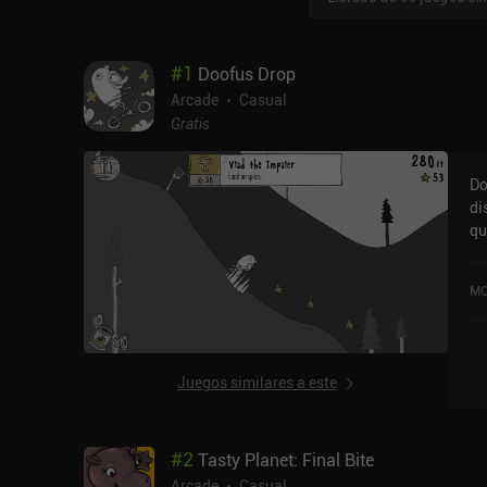
#
1
Doofus Drop
Arcade
Casual
Gratis
Do
di
qu
va
se
MO
so
iO
Juegos similares a este
#
2
Tasty Planet: Final Bite
Arcade
Casual