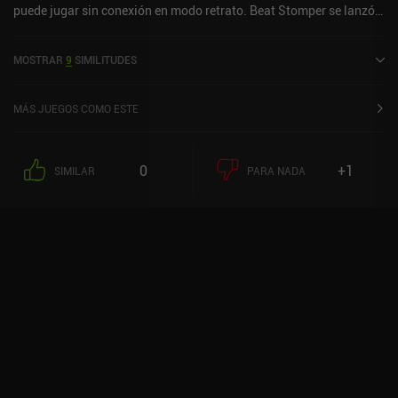
puede jugar sin conexión en modo retrato. Beat Stomper se lanzó
en junio de 2016 y tiene una valoración actual de 4,5 sobre 5,0 en
Google Play.
MOSTRAR
9
SIMILITUDES
MÁS JUEGOS COMO ESTE
0
+1
SIMILAR
PARA NADA