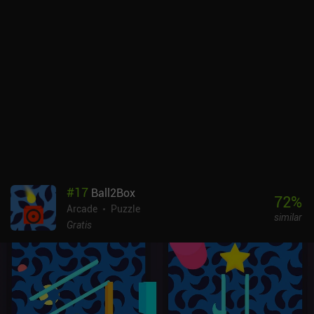
#
17
Ball2Box
72
%
Arcade
Puzzle
similar
Gratis