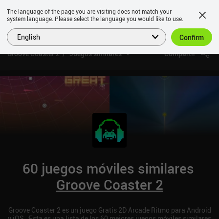
The language of the page you are visiting does not match your
system language. Please select the language you would like to use.
English
Confirm
Groove Coaster 2
Juegos similares
Compartir
60 juegos móviles similares
Groove Coaster 2
Groove Coaster 2 es un juego Gratis 2D Arcade Ritmo para Android
y iOS. ¡Esta es una lista de los 60 mejores juegos móviles similares