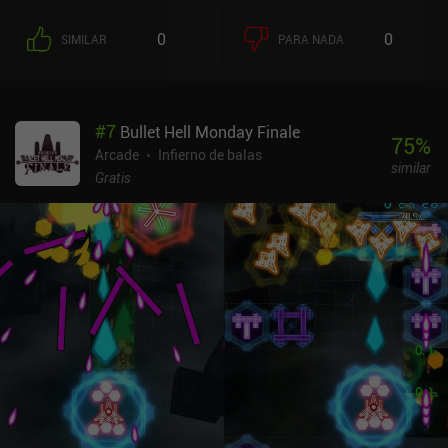
0
0
SIMILAR
PARA NADA
#
7
Bullet Hell Monday Finale
75
%
Arcade
Infierno de balas
similar
Gratis