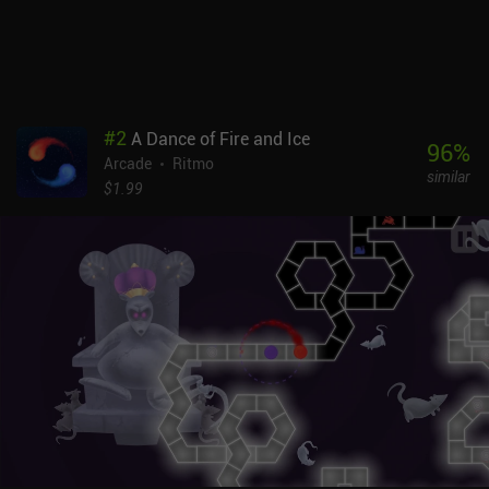
#
2
A Dance of Fire and Ice
96
%
Arcade
Ritmo
similar
$1.99