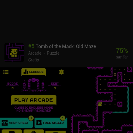
interesante.El oro se gasta entre partida y partida en adquirir seis
nuevos héroes con armas distintas, comprar potenciadores que
facilitan la siguiente partida y mejorar la salud, el daño y la
velocidad de nuestros héroes. Me ha gustado especialmente que
este sistema de progresión nos permita elegir qué estadística
queremos mejorar primero.El estilo pixel art y la música del juego
están muy bien hechos y le dan un toque retro único.Grimnight
#
5
Tomb of the Mask: Old Maze
Heroes: Survivors se monetiza mediante anuncios incentivados
75
%
Arcade
Puzzle
para conseguir oro extra, un iAP de 0,99 $ para eliminar los
similar
anuncios y algunos otros para conseguir más oro. Por suerte, no
Gratis
hay sistema de energía, ni recompensas por iniciar sesión, etc. Se
ciñe a lo básico, y lo hace bien.