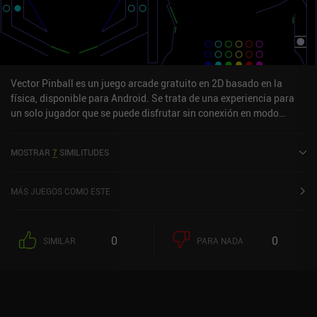
Vector Pinball es un juego arcade gratuito en 2D basado en la
física, disponible para Android. Se trata de una experiencia para
un solo jugador que se puede disfrutar sin conexión en modo
vertical. Ha recibido una valoración de un usuario de la comunidad
MiniReview. Vector Pinball se lanzó en noviembre de 2010 y tiene
MOSTRAR
7
SIMILITUDES
una valoración actual de 4,6 sobre 5,0 en Google Play.
MÁS JUEGOS COMO ESTE
0
0
SIMILAR
PARA NADA