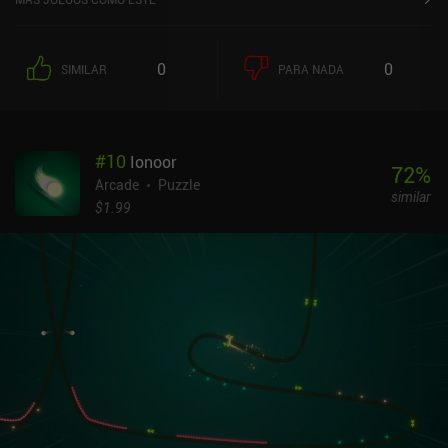
0
0
SIMILAR
PARA NADA
#
10
Ionoor
72
%
Arcade
Puzzle
similar
$1.99