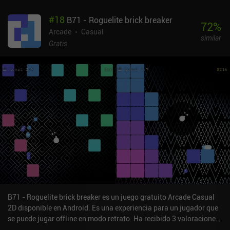
#
18
B71 - Roguelite brick breaker
72
%
Arcade
Casual
similar
Gratis
B71 - Roguelite brick breaker es un juego gratuito Arcade Casual
2D disponible en Android. Es una experiencia para un jugador que
se puede jugar offline en modo retrato. Ha recibido 3 valoraciones
de usuarios de la comunidad MiniReview. B71 - Roguelite brick