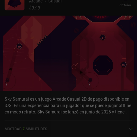
gestionar nuestro nivel de energía, ya que si nos quedamos sin ella
Arcade
Casual
similar
se acaba el juego, y si nos quedamos sin energía no podemos
$0.99
recoger elementos. Esto puede parecer fácil, pero la dificultad
aumenta rápidamente al introducir plataformas que se desplazan,
desaparecen o incluso se vuelven mortales. De hecho, cada una de
las 10 fases del juego introduce nuevos peligros, como baldosas
envenenadas, espacios corruptos y trampas mortales. El núcleo
del juego nunca cambia, pero se vuelve cada vez más caótico y
exigente, recompensando la rapidez de reflejos y la buena
planificación. No hay opciones de dificultad ni ajustes: aquí se
trata de sobrevivir y conseguir puntuaciones altas. Aurum Fusion
es un juego premium de 1,99 $ sin anuncios ni iAP. Las imágenes y
el sonido retro son nítidos y dan al juego un aire de arcade clásico.
Y la jugabilidad está a la altura: es hardcore y se basa mucho en la
habilidad. Pero si estás preparado para el desafío, Aurum Fusion
merece la pena.
Sky Samurai es un juego Arcade Casual 2D de pago disponible en
iOS. Es una experiencia para un jugador que se puede jugar offline
en modo retrato. Sky Samurai se lanzó en junio de 2025 y tiene
una valoración actual de 5 sobre 5,0 en iOS App Store.
MOSTRAR
7
SIMILITUDES