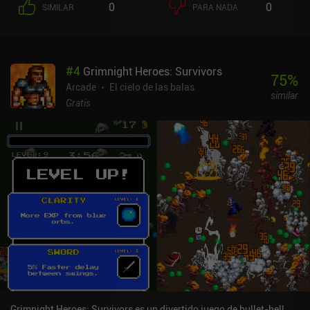
0
0
SIMILAR
PARA NADA
#
4
Grimnight Heroes: Survivors
75
%
Arcade
El cielo de las balas
similar
Gratis
Grimnight Heroes: Survivors es un divertido juego de bullet-hell