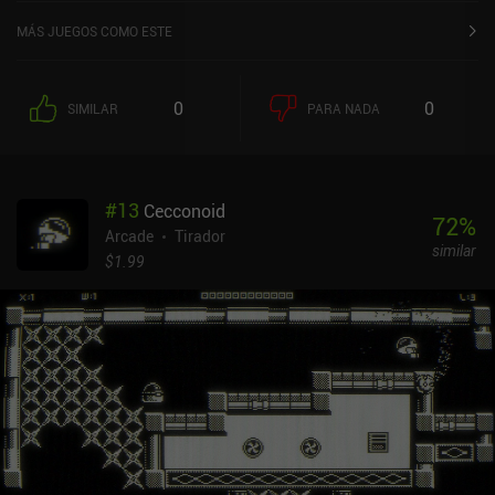
MÁS JUEGOS COMO ESTE
0
0
SIMILAR
PARA NADA
#
13
Cecconoid
72
%
Arcade
Tirador
similar
$1.99