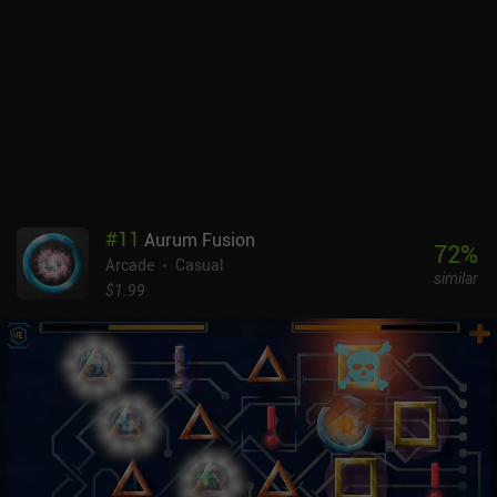
jugabilidad es, sin duda, lo suficientemente desafiante como para
resultar frustrante en ocasiones, para mí personalmente, la mayor
parte de la frustración provino de las lentas animaciones y
transiciones al pasar por menús, niveles y reinicios. Ionoor es un
juego premium para móviles sin anuncios ni iAPs. Es un juego
perfecto para sesiones rápidas y cortas, y su dificultad
relativamente alta hace que superar un nivel sea muy gratificante.
Así que si te gustan los retos duros, échale un vistazo.
#
11
Aurum Fusion
72
%
Arcade
Casual
similar
$1.99