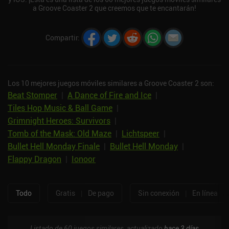
a Groove Coaster 2 que creemos que te encantarán!
Compartir
:
Los 10 mejores juegos móviles similares a Groove Coaster 2 son:
Beat Stomper
|
A Dance of Fire and Ice
|
Tiles Hop Music & Ball Game
|
Grimnight Heroes: Survivors
|
Tomb of the Mask: Old Maze
|
Lichtspeer
|
Bullet Hell Monday Finale
|
Bullet Hell Monday
|
Flappy Dragon
|
Ionoor
Todo
Gratis
|
De pago
Sin conexión
|
En línea
Listado de 60 juegos similares, actualizado
hace 3 días