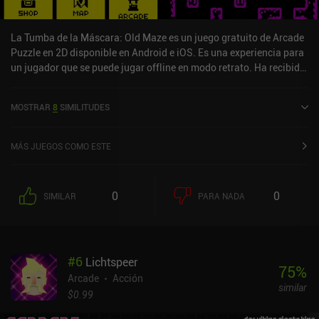
La Tumba de la Máscara: Old Maze es un juego gratuito de Arcade
Puzzle en 2D disponible en Android e iOS. Es una experiencia para
un jugador que se puede jugar offline en modo retrato. Ha recibido
3 valoraciones de usuarios de la comunidad MiniReview. Tomb of
the Mask: Old Maze se lanzó en junio de 2018 y tiene una
MOSTRAR
8
SIMILITUDES
valoración actual de 4,3 sobre 5,0 en Google Play y de 4,7 sobre 5,0
en la App Store de iOS.
MÁS JUEGOS COMO ESTE
0
0
SIMILAR
PARA NADA
#
6
Lichtspeer
75
%
Arcade
Acción
similar
$0.99