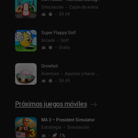
Simulación
Cajón de arena
$4.99
Super Flappy Golf
Arcade
Golf
Gratis
Growbot
Aventura
Apuntar y hacer clic
$4.49
Próximos juegos móviles
ntal
MA 3 – President Simulator
Estrategia
Simulación
1
%