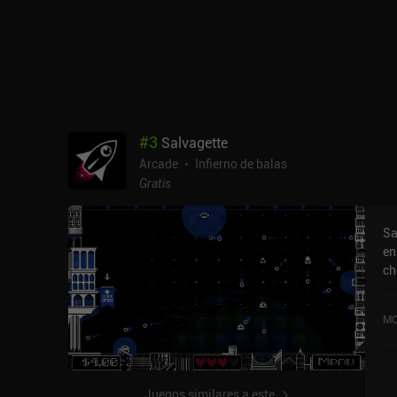
#
3
Salvagette
Arcade
Infierno de balas
Gratis
Sa
en
ch
es
ta
MO
mu
pa
to
má
Juegos similares a este