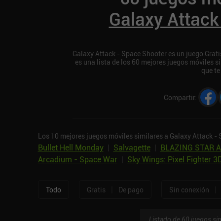
Galaxy Attack
Galaxy Attack - Space Shooter es un juego Gratis
es una lista de los 60 mejores juegos móviles 
que te
Compartir
:
Los 10 mejores juegos móviles similares a Galaxy Attack -
Bullet Hell Monday
|
Salvagette
|
BLAZING STAR 
Arcadium - Space War
|
Sky Wings: Pixel Fighter 3
|
|
Todo
Gratis
De pago
Sin conexión
Listado de 60 juegos sim