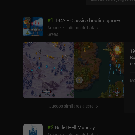
#
1
1942 - Classic shooting games
Arcade
Infierno de balas
Gratis
19
Bu
in
on
en
MO
en
Juegos similares a este
#
2
Bullet Hell Monday
Arcade
Infierno de balas