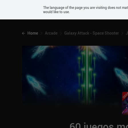
Android
The language of the page you are visiting does not ma
would like to use.
iOS
Home
Arcade
Galaxy Attack - Space Shooter
J
60 juegos mó