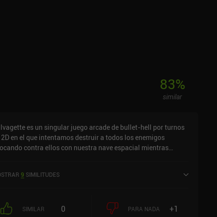
83
%
similar
lvagette es un singular juego arcade de bullet-hell por turnos
 2D en el que intentamos destruir a todos los enemigos
ocando contra ellos con nuestra nave espacial mientras
quivamos un aluvión de balas enemigas.El objetivo es superar
ntas fases como sea posible, pero como el tiempo sólo se
STRAR
9
SIMILITUDES
eve cuando nosotros nos movemos, tenemos tiempo de sobra
ra planear y crear estrategias. Cuando hemos destruido a
dos los enemigos, empieza la siguiente fase y aparecen aún
0
+1
s enemigos. Cuando finalmente morimos, tenemos que volver
SIMILAR
PARA NADA