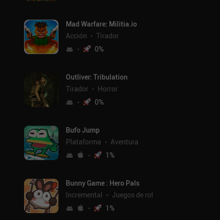
Mad Warfare: Militia.io
Acción
Tirador
0
%
Outliver: Tribulation
Tirador
Horror
0
%
Bufo Jump
Plataforma
Aventura
1
%
Bunny Game : Hero Pals
Incremental
Juegos de rol
1
%