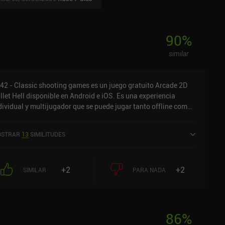
90
%
similar
42 - Classic shooting games es un juego gratuito Arcade 2D
llet Hell disponible en Android e iOS. Es una experiencia
dividual y multijugador que se puede jugar tanto offline como
line en modo retrato. 1942 - Classic shooting games se lanzó
 marzo de 2018 y tiene una valoración actual de 4,6 sobre 5,0
STRAR
13
SIMILITUDES
 Google Play y de 4,7 sobre 5,0 en la App Store de iOS.
+2
+2
SIMILAR
PARA NADA
86
%