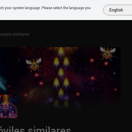
tch your system language. Please select the language you
English
MÁS
PRÓXIMOS
SIMILARES
COLECCIONES
TOP
uegos similares
viles similares