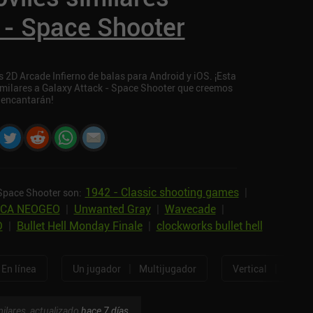
 - Space Shooter
 2D Arcade Infierno de balas para Android y iOS. ¡Esta
similares a Galaxy Attack - Space Shooter que creemos
 encantarán!
1942 - Classic shooting games
|
 Space Shooter son:
ACA NEOGEO
|
Unwanted Gray
|
Wavecade
|
D
|
Bullet Hell Monday Finale
|
clockworks bullet hell
|
|
En línea
Un jugador
Multijugador
Vertical
Horizo
ilares, actualizado
hace 7 días