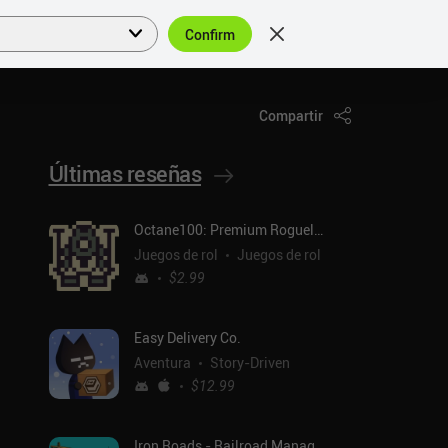
Confirm
Acceder
ES
Compartir
Últimas reseñas
Octane100: Premium Roguelike
Juegos de rol
Juegos de rol
$2.99
Easy Delivery Co.
Aventura
Story-Driven
$12.99
Iron Roads - Railroad Manager