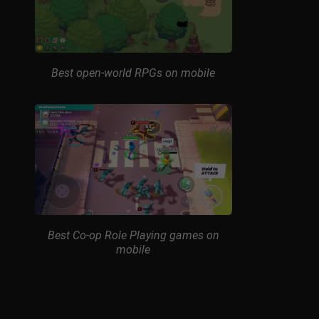
Best open-world RPGs on mobile
Best Co-op Role Playing games on
mobile