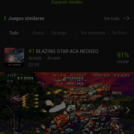
Expandir detalles
Juegos similares
Ver todo
Todo
Gratis
|
De pago
Sin conexión
|
En línea
#
1
BLAZING STAR ACA NEOGEO
91
%
Arcade
Arcade
similar
$3.99