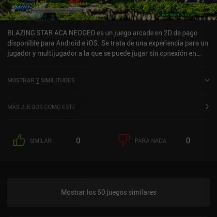
BLAZING STAR ACA NEOGEO es un juego arcade en 2D de pago
disponible para Android e iOS. Se trata de una experiencia para un
jugador y multijugador a la que se puede jugar sin conexión en
modo horizontal. BLAZING STAR ACA NEOGEO salió a la venta en
octubre de 2023 y tiene actualmente una valoración de 3,7 sobre
MOSTRAR
7
SIMILITUDES
5,0 en Google Play y de 4 sobre 5,0 en la App Store de iOS.
MÁS JUEGOS COMO ESTE
0
0
SIMILAR
PARA NADA
Mostrar los 60 juegos similares