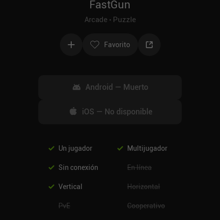
FastGun
Arcade
Puzzle
Favorito
Android
—
Muerto
iOS
—
No disponible
Un jugador
Multijugador
Sin conexión
En línea
Vertical
Horizontal
PvE
Cooperativo