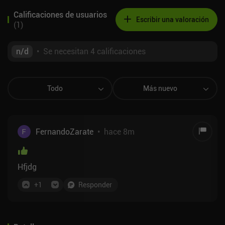
Calificaciones de usuarios
Escribir una valoración
(
1
)
n/d
•
Se necesitan 4 calificaciones
Todo
Más nuevo
FernandoZarate
•
hace 8m
Hfjdg
+
1
Responder