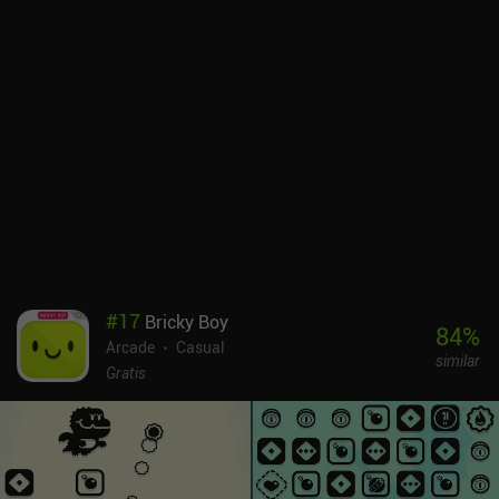
#
17
Bricky Boy
84
%
Arcade
Casual
similar
Gratis