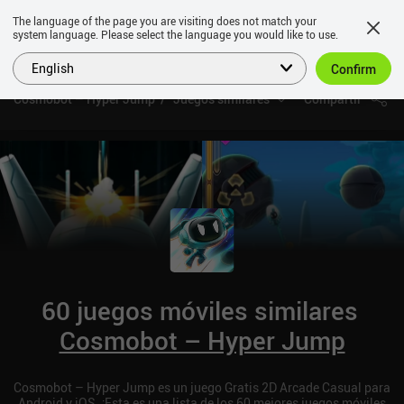
The language of the page you are visiting does not match your
system language. Please select the language you would like to use.
English
Confirm
Cosmobot – Hyper Jump
Juegos similares
Compartir
60 juegos móviles similares
Cosmobot – Hyper Jump
Cosmobot – Hyper Jump es un juego Gratis 2D Arcade Casual para
Android y iOS. ¡Esta es una lista de los 60 mejores juegos móviles