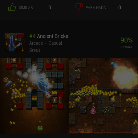
0
0
SIMILAR
PARA NADA
#
4
Ancient Bricks
90
%
Arcade
Casual
similar
Gratis