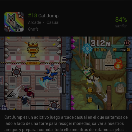
anuncios o comprándolos en una tienda. Bricky Boy hace un
trabajo fantástico evocando el ambiente de principios de los 90,
#
18
Cat Jump
con un aspecto retro y música de 8 bits que hace que el juego
84
%
parezca una vieja consola portátil. También hay montones de
Arcade
Casual
similar
skins diferentes que nos permiten personalizar el aspecto, que
Gratis
desbloqueamos usando monedas o superando niveles secretos de
jefes especiales. Bricky Boy se monetiza mediante anuncios
forzados que se muestran cada vez que empezamos un nuevo
nivel, y algunos anuncios incentivados. Dado lo rápido que acaba
un nivel, estos anuncios resultan bastante molestos. Pero, por
suerte, se pueden eliminar por completo pagando 2,99 dólares o
viendo 15 anuncios, un enfoque bastante inusual pero agradable.
Al final, el juego se hace algo repetitivo, pero sigue siendo una
recomendación fácil para cualquier fan de los clásicos arcade de
alta calidad.
Cat Jump es un adictivo juego arcade casual en el que saltamos de
lado a lado de una torre para recoger monedas, salvar a nuestros
amigos y preparar comida, todo ello mientras derrotamos a jefes o