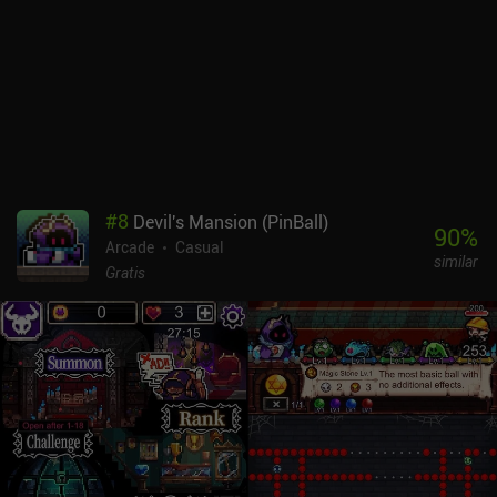
ganamos más y más oro cuanto más lejos lleguemos. Los
controles giroscópicos estándar funcionan bien, pero
personalmente prefería una de las opciones de control táctil.
Tumble Rush se monetiza mostrando anuncios entre niveles.
Aparecen con relativa frecuencia, pero por suerte se pueden
eliminar mediante un único iAP de 1,99 $. Es un juego arcade que
mejora cuanto más avanzas. Así que si buscas un juego divertido
al que puedas jugar de forma casual o competitiva, creo que
Tumble Rush puede gustarte.
#
8
Devil's Mansion (PinBall)
90
%
Arcade
Casual
similar
Gratis