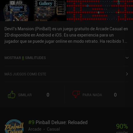
Devil's Mansion (PinBall) es un juego gratuito de Arcade Casual en
2D disponible en Android e iOS. Es una experiencia para un
jugador que se puede jugar online en modo retrato. Ha recibido 1
valoración de usuario de la comunidad MiniReview. Devil's
Mansion (PinBall) se lanzó en agosto de 2023 y tiene una
MOSTRAR
8
SIMILITUDES
valoración actual de 2,7 sobre 5,0 en iOS App Store.
MÁS JUEGOS COMO ESTE
0
0
SIMILAR
PARA NADA
#
9
Pinball Deluxe: Reloaded
90
%
Arcade
Casual
similar