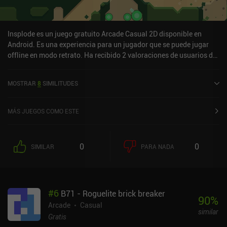
Insplode es un juego gratuito Arcade Casual 2D disponible en
Android. Es una experiencia para un jugador que se puede jugar
offline en modo retrato. Ha recibido 2 valoraciones de usuarios de
la comunidad MiniReview. Insplode se lanzó en diciembre de 2024.
MOSTRAR
8
SIMILITUDES
MÁS JUEGOS COMO ESTE
0
0
SIMILAR
PARA NADA
#
6
B71 - Roguelite brick breaker
90
%
Arcade
Casual
similar
Gratis