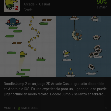
90
%
Arcade
Casual
similar
Gratis
Doodle Jump 2 es un juego 2D Arcade Casual gratuito disponible
en Android e iOS. Es una experiencia para un jugador que se puede
jugar offline en modo retrato. Doodle Jump 2 se lanzó en febrero
de 2021 y tiene una valoración actual de 4,4 sobre 5,0 en Google
Play y de 4,5 sobre 5,0 en la App Store de iOS.
MOSTRAR
8
SIMILITUDES