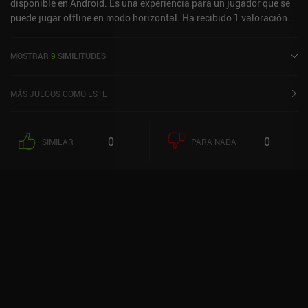
disponible en Android. Es una experiencia para un jugador que se
puede jugar offline en modo horizontal. Ha recibido 1 valoración
de usuario de la comunidad MiniReview. Archer: Bug Frenzy se
lanzó en agosto de 2024.
MOSTRAR
9
SIMILITUDES
MÁS JUEGOS COMO ESTE
0
0
SIMILAR
PARA NADA