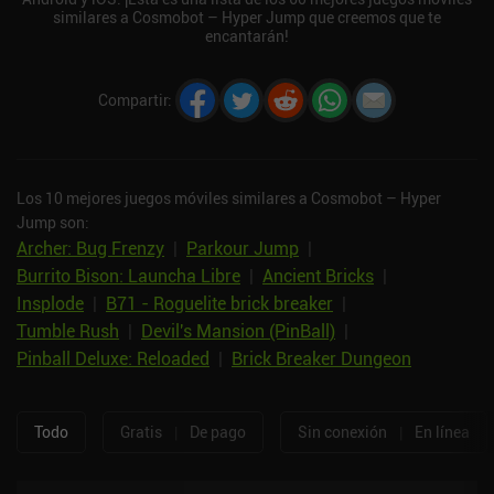
similares a Cosmobot – Hyper Jump que creemos que te
encantarán!
Compartir
:
Los 10 mejores juegos móviles similares a Cosmobot – Hyper
Jump son:
Archer: Bug Frenzy
|
Parkour Jump
|
Burrito Bison: Launcha Libre
|
Ancient Bricks
|
Insplode
|
B71 - Roguelite brick breaker
|
Tumble Rush
|
Devil's Mansion (PinBall)
|
Pinball Deluxe: Reloaded
|
Brick Breaker Dungeon
Todo
Gratis
|
De pago
Sin conexión
|
En línea