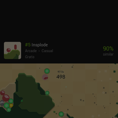
mediante anuncios opcionales e iAPs, pero afortunadamente
nunca interfieren en el juego. No hay resistencia ni sistema de
energía, lo que lo convierte en un juego offline ideal para relajarse.
A pesar de algunas peculiaridades, el juego es un divertido
retroceso que los fans del género probablemente disfrutarán.
#
5
Insplode
90
%
Arcade
Casual
similar
Gratis