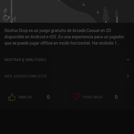
Doofus Drop es un juego gratuito de Arcade Casual en 2D
disponible en Android e iOS. Es una experiencia para un jugador
que se puede jugar offline en modo horizontal. Ha recibido 1
valoración de usuario de la comunidad MiniReview. Doofus Drop
se lanzó en marzo de 2016 y tiene una valoración actual de 4,6
MOSTRAR
8
SIMILITUDES
sobre 5,0 en Google Play y de 4,7 sobre 5,0 en la App Store de iOS.
MÁS JUEGOS COMO ESTE
0
0
SIMILAR
PARA NADA