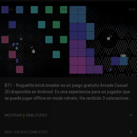
B71 - Roguelite brick breaker es un juego gratuito Arcade Casual
2D disponible en Android. Es una experiencia para un jugador que
se puede jugar offline en modo retrato. Ha recibido 3 valoraciones
de usuarios de la comunidad MiniReview. B71 - Roguelite brick
breaker se lanzó en enero de 2025 y tiene una valoración actual de
MOSTRAR
9
SIMILITUDES
5 sobre 5,0 en Google Play.
MÁS JUEGOS COMO ESTE