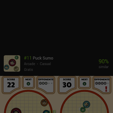
adquirir artefactos con poderes especiales o mejorar nuestras
estadísticas básicas para aumentar permanentemente nuestra
salud, el número de proyectiles y el daño de los proyectiles.Las
cortas sesiones de juego combinadas con el buen ritmo al que
desbloqueamos hechizos y mejoras hacen que la experiencia de
juego sea agradable, y el hecho de que adquirir cinco llaves nos
permita desbloquear una mazmorra del tesoro crea una
motivación constante para jugar unas cuantas rondas más. El
principal inconveniente es que al final se hace bastante
repetitivo.Brick Breaker Dungeon se monetiza a través de anuncios
que se muestran muy raramente, e iAPs completamente
#
11
Puck Sumo
opcionales a partir de 1,99 $ para eliminar los anuncios y adquirir
90
%
Arcade
Casual
oro y gemas más rápido. La experiencia de juego, única pero
similar
familiar, y el cuidado estilo pixel art lo convierten en una gran
Gratis
opción para cualquier fan de los rompe ladrillos o de los RPG
casuales.