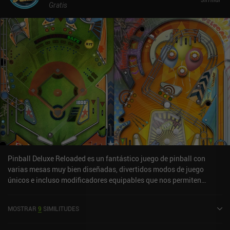
Gratis
Pinball Deluxe Reloaded es un fantástico juego de pinball con
varias mesas muy bien diseñadas, divertidos modos de juego
únicos e incluso modificadores equipables que nos permiten
personalizar cada mesa.Empezamos seleccionando la mesa en la
que queremos jugar, deslizamos el dedo para lanzar nuestra
MOSTRAR
9
SIMILITUDES
primera bola y luego usamos los flippers izquierdo y derecho para
mantener la bola en la mesa y conseguir tantos puntos como sea