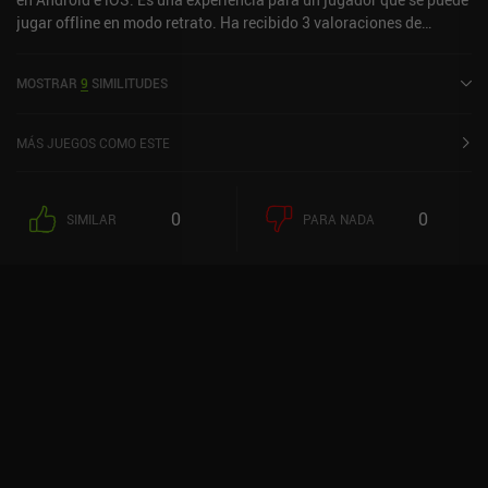
jugar offline en modo retrato. Ha recibido 3 valoraciones de
usuarios de la comunidad MiniReview. Golf Odyssey se lanzó en
septiembre de 2020 y tiene una valoración actual de 4,6 sobre 5,0
MOSTRAR
9
SIMILITUDES
en Google Play y de 4,7 sobre 5,0 en la App Store de iOS.
MÁS JUEGOS COMO ESTE
0
0
SIMILAR
PARA NADA