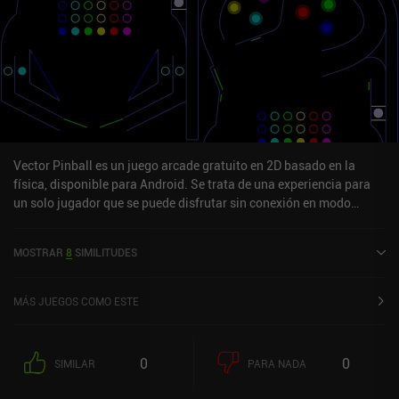
Vector Pinball es un juego arcade gratuito en 2D basado en la
física, disponible para Android. Se trata de una experiencia para
un solo jugador que se puede disfrutar sin conexión en modo
vertical. Ha recibido una valoración de un usuario de la comunidad
MiniReview. Vector Pinball se lanzó en noviembre de 2010 y tiene
MOSTRAR
8
SIMILITUDES
una valoración actual de 4,6 sobre 5,0 en Google Play.
MÁS JUEGOS COMO ESTE
0
0
SIMILAR
PARA NADA