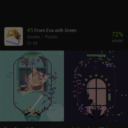
#
5
From Eva with Green
72
%
Arcade
Puzzle
similar
$1.99