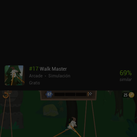
abandonen por rabia, el juego es un clásico muy adecuado para
aquellos que buscan un verdadero desafío.
#
17
Walk Master
69
%
Arcade
Simulación
similar
Gratis