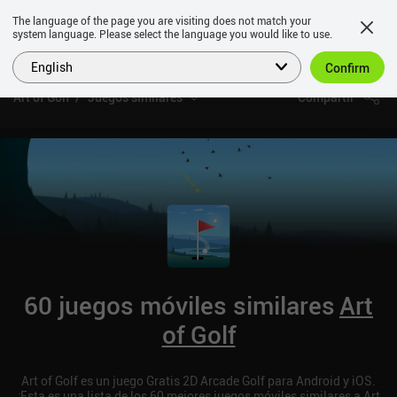
The language of the page you are visiting does not match your
system language. Please select the language you would like to use.
English
Confirm
Art of Golf
Juegos similares
Compartir
60 juegos móviles similares
Art
of Golf
Art of Golf es un juego Gratis 2D Arcade Golf para Android y iOS.
¡Esta es una lista de los 60 mejores juegos móviles similares a Art