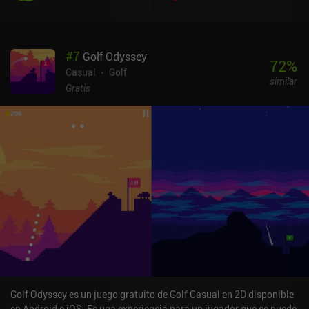
Como incentivo adicional, incluso nos encontramos con puntos de
referencia que indican lo lejos que han podido llegar ciertos
streamers de Twitch. Sin embargo, donde el juego brilla de verdad
#
7
Golf Odyssey
es en su modo "desafío". En él, debemos atravesar 12 niveles bien
72
%
diseñados llenos de objetos que están colocados de forma única y
Casual
Golf
similar
tienen propiedades que no vemos en el modo arcade. Al
Gratis
completarlos, recibiremos un icono que podremos usar en las
siguientes carreras arcade. La simplicidad de Poosh XL es uno de
sus mayores puntos débiles. Al no tener opción de cambiar nuestra
dirección o velocidad una vez iniciada nuestra trayectoria, a
menudo acabamos en situaciones de las que no podemos
recuperarnos, dejándonos ver cómo nuestro personaje es
absorbido por un agujero negro o colisiona inevitablemente con un
objeto que se aproxima. Aquellos de nosotros que disfrutamos
persiguiendo puntuaciones altas lo tendremos fácil para cogerlo y
difícil para dejarlo. Poosh XL es un juego premium sin anuncios ni
iAPs que cuesta 4,99 dólares tanto en iOS como en Android.
Golf Odyssey es un juego gratuito de Golf Casual en 2D disponible
en Android e iOS. Es una experiencia para un jugador que se puede