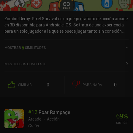
Zombie Derby: Pixel Survival es un juego gratuito de acción arcade
en 3D disponible para Android e iOS. Se trata de una experiencia
para un solo jugador a la que se puede jugar tanto sin conexión
como en línea en modo horizontal. Zombie Derby: Pixel Survival se
lanzó en junio de 2020 y cuenta actualmente con una valoración
MOSTRAR
9
SIMILITUDES
de 4,5 sobre 5,0 en Google Play y de 4,7 sobre 5,0 en la App Store
de iOS.
MÁS JUEGOS COMO ESTE
0
0
SIMILAR
PARA NADA
#
12
Roar Rampage
69
%
Arcade
Acción
similar
Gratis