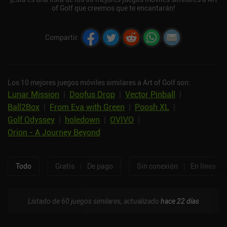
of Golf que creemos que te encantarán!
Compartir
:
Los 10 mejores juegos móviles similares a Art of Golf son:
Lunar Mission
|
Doofus Drop
|
Vector Pinball
|
Ball2Box
|
From Eva with Green
|
Poosh XL
|
Golf Odyssey
|
holedown
|
OVIVO
|
Orion - A Journey Beyond
Todo
Gratis
|
De pago
Sin conexión
|
En línea
Listado de 60 juegos similares, actualizado
hace 22 días