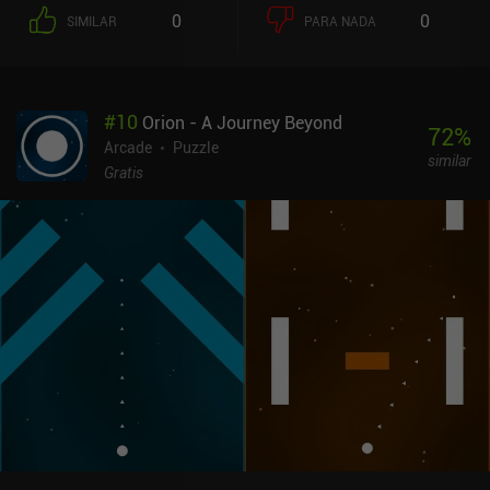
blancas, mientras que los objetos negros servirán de obstáculos.
0
0
SIMILAR
PARA NADA
Una vez que cambiamos a blanco, empezamos a "caer" hacia
arriba, con los objetos blancos convirtiéndose ahora en los
obstáculos. Esta sencilla mecánica crea una interesante
experiencia de juego de plataformas, sobre todo porque el impulso
#
10
Orion - A Journey Beyond
se conserva entre las transiciones blanco-negro, lo que nos
72
%
permite llegar a lugares aparentemente inaccesibles cambiando
Arcade
Puzzle
similar
de color en el momento justo. Esto es necesario no sólo para
Gratis
avanzar, sino también para recoger todos los objetos
coleccionables, algunos de los cuales requieren mucha habilidad y
precisión. Para complicar aún más las cosas, debemos evitar los
objetos afilados, ya que destruyen nuestra esfera y nos obligan a
reiniciar en el punto de control más cercano. Por suerte, tenemos
un número infinito de reintentos, así que el juego nunca se vuelve
demasiado duro o frustrante.OVIVO es un juego premium de 1,99 $
sin anuncios ni iAP. Se tarda un poco en cogerle el truco a la
mecánica de control, pero después de jugar un par de niveles,
resulta natural y bastante relajante ir pasando los niveles
mientras se escucha la música tranquila y meditativa del juego.