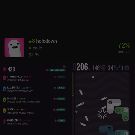
#
8
holedown
72
%
Arcade
similar
$3.99