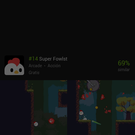
me ha gustado es que el trazado de cada nivel nunca cambia entre
carrera y carrera, y sólo es posible llegar al final del mismo una vez
hemos mejorado todo al máximo. Esto elimina cualquier
sensación de desafío y convierte el juego en un proceso
repetitivo.Death Rover se monetiza a través de anuncios que se
pueden saltar ocasionalmente y de iAPs para obtener dinero
adicional en el juego. Sin embargo, estas compras no son
necesarias para progresar. Dado que este juego consiste en
reintentar y machacar, se disfruta mejor en sesiones cortas, que es
#
14
Super Fowlst
exactamente como me gustó a mí.
69
%
Arcade
Acción
similar
Gratis