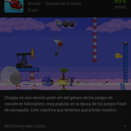
69
%
Arcade
Basado en la física
similar
Gratis
Choppa es una versión pixel-art del género de los juegos de
rescate en helicóptero, muy popular en la época de los juegos flash
de navegador. Esto significa que tenemos que pilotar nuestro
helicóptero a través de niveles generados proceduralmente y
basados en la física mientras tocamos bandas sonoras de
MOSTRAR
8
SIMILITUDES
rock'n'roll de los 80 y salvamos a gente recogiéndola.El juego se