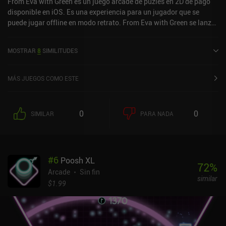
From Eva with Green es un juego arcade de puzles en 2D de pago
disponible en iOS. Es una experiencia para un jugador que se
puede jugar offline en modo retrato. From Eva with Green se lanzó
en enero de 2024 y tiene una valoración actual de 4,6 sobre 5,0 en
iOS App Store.
MOSTRAR
8
SIMILITUDES
MÁS JUEGOS COMO ESTE
0
0
SIMILAR
PARA NADA
#
6
Poosh XL
72
%
Arcade
Sin fin
similar
$1.99