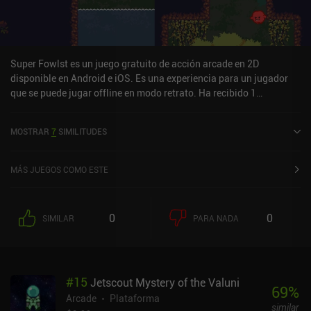
Super Fowlst es un juego gratuito de acción arcade en 2D
disponible en Android e iOS. Es una experiencia para un jugador
que se puede jugar offline en modo retrato. Ha recibido 1
valoración de usuario de la comunidad MiniReview. Super Fowlst
se lanzó en diciembre de 2018 y tiene una valoración actual de 4,3
MOSTRAR
7
SIMILITUDES
sobre 5,0 en Google Play y de 4,5 sobre 5,0 en la App Store de iOS.
MÁS JUEGOS COMO ESTE
0
0
SIMILAR
PARA NADA
#
15
Jetscout Mystery of the Valuni
69
%
Arcade
Plataforma
similar