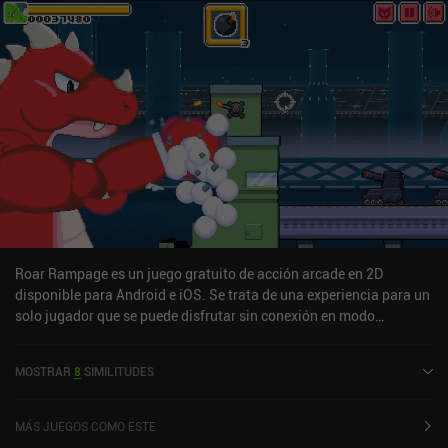
Roar Rampage es un juego gratuito de acción arcade en 2D
disponible para Android e iOS. Se trata de una experiencia para un
solo jugador que se puede disfrutar sin conexión en modo
horizontal. Roar Rampage se lanzó en abril de 2025 y tiene una
valoración actual de 4,3 sobre 5,0 en Google Play y de 4,4 sobre 5,0
MOSTRAR
8
SIMILITUDES
en la App Store de iOS.
MÁS JUEGOS COMO ESTE