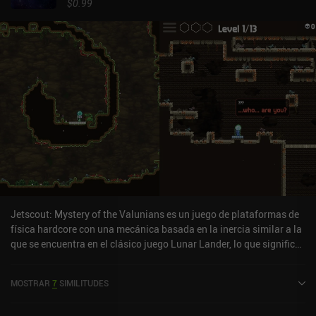
$0.99
Jetscout: Mystery of the Valunians es un juego de plataformas de
física hardcore con una mecánica basada en la inercia similar a la
que se encuentra en el clásico juego Lunar Lander, lo que significa
que nuestra aceleración depende de lo rápido que agotemos
nuestro combustible.Jugando como un pequeño astronauta
MOSTRAR
7
SIMILITUDES
equipado con un jetpack, debemos desafiar los peligros de varios
planetas alienígenas hostiles navegando cuidadosamente a través