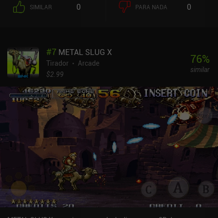
0
0
SIMILAR
PARA NADA
#
7
METAL SLUG X
76
%
Tirador
Arcade
similar
$2.99