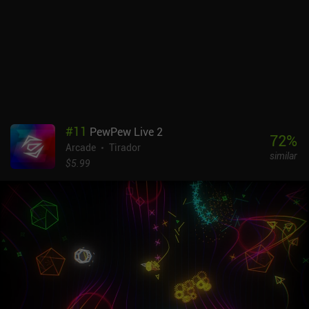
#
11
PewPew Live 2
72
%
Arcade
Tirador
similar
$5.99