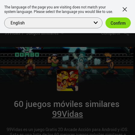
The language of the page you are visiting does not match your
system language. Please select the language you would like to use.
English
Confirm
99Vidas
Juegos similares
Compartir
60 juegos móviles similares
99Vidas
99Vidas es un juego Gratis 2D Arcade Acción para Android y iOS.
¡Esta es una lista de los 60 mejores juegos móviles similares a