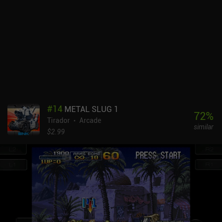
muchos.
#
14
METAL SLUG 1
72
%
Tirador
Arcade
similar
$2.99