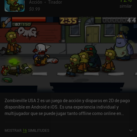
Acción
Tirador
similar
$0.99
Zombieville USA 2 es un juego de acción y disparos en 2D de pago
disponible en Android e iOS. Es una experiencia individual y
multijugador que se puede jugar tanto offline como online en
modo horizontal. Zombieville USA 2 se lanzó en junio de 2016 y
tiene una valoración actual de 4,4 sobre 5,0 en Google Play y de 4,5
MOSTRAR
16
SIMILITUDES
sobre 5,0 en la App Store de iOS.