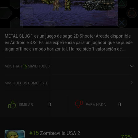
METAL SLUG 1 es un juego de pago 2D Shooter Arcade disponible
en Android e iOS. Es una experiencia para un jugador que se puede
jugar offline en modo horizontal. Ha recibido 1 valoración de
usuario de la comunidad MiniReview. METAL SLUG 1 fue lanzado
en diciembre de 2012 y tiene una valoración actual de 3 sobre 5,0
MOSTRAR
15
SIMILITUDES
en Google Play y de 3,2 sobre 5,0 en la App Store de iOS.
MÁS JUEGOS COMO ESTE
0
0
SIMILAR
PARA NADA
#
15
Zombieville USA 2
72
%