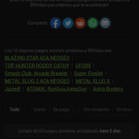
99Vidas que creemos que te encantarán!
Compartir
:
Los 10 mejores juegos móviles similares a 99Vidas son:
BLAZING STAR ACA NEOGEO
|
TOP HUNTER RODDY CATHY
|
UFO99
|
Smash Club: Arcade Brawler
|
Super Fowlst
|
METAL SLUG 3 ACA NEOGEO
|
METAL SLUG X
|
Juiced!
|
ATOMIK: RunGunJumpGun
|
Astro Busters
Todo
Gratis
|
De pago
Sin conexión
|
En línea
Listado de 60 juegos similares, actualizado
hace 5 días