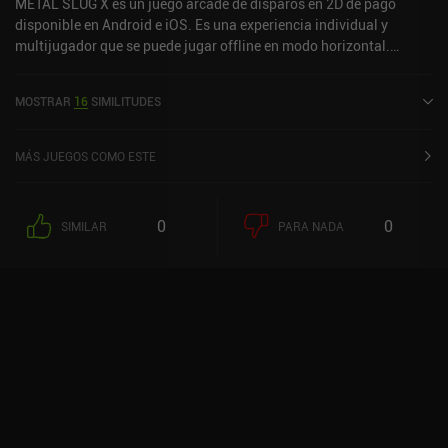
METAL SLUG X es un juego arcade de disparos en 2D de pago
disponible en Android e iOS. Es una experiencia individual y
multijugador que se puede jugar offline en modo horizontal.
METAL SLUG X se lanzó en marzo de 2013 y tiene una valoración
actual de 2,9 sobre 5,0 en Google Play y de 3,3 sobre 5,0 en la App
MOSTRAR
16
SIMILITUDES
Store de iOS.
MÁS JUEGOS COMO ESTE
0
0
SIMILAR
PARA NADA