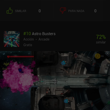
0
0
SIMILAR
PARA NADA
#
10
Astro Busters
72
%
Acción
Arcade
similar
Gratis