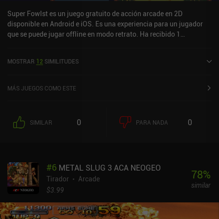
Super Fowlst es un juego gratuito de acción arcade en 2D
disponible en Android e iOS. Es una experiencia para un jugador
que se puede jugar offline en modo retrato. Ha recibido 1
valoración de usuario de la comunidad MiniReview. Super Fowlst
se lanzó en diciembre de 2018 y tiene una valoración actual de 4,3
MOSTRAR
12
SIMILITUDES
sobre 5,0 en Google Play y de 4,5 sobre 5,0 en la App Store de iOS.
MÁS JUEGOS COMO ESTE
0
0
SIMILAR
PARA NADA
#
6
METAL SLUG 3 ACA NEOGEO
78
%
Tirador
Arcade
similar
$3.99