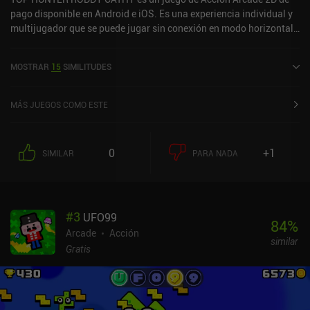
pago disponible en Android e iOS. Es una experiencia individual y
multijugador que se puede jugar sin conexión en modo horizontal.
TOP HUNTER RODDY CATHY se lanzó en noviembre de 2022 y
tiene una valoración actual de 4,8 sobre 5,0 en Google Play y de 4,5
MOSTRAR
15
SIMILITUDES
sobre 5,0 en la App Store de iOS.
MÁS JUEGOS COMO ESTE
0
+1
SIMILAR
PARA NADA
#
3
UFO99
84
%
Arcade
Acción
similar
Gratis