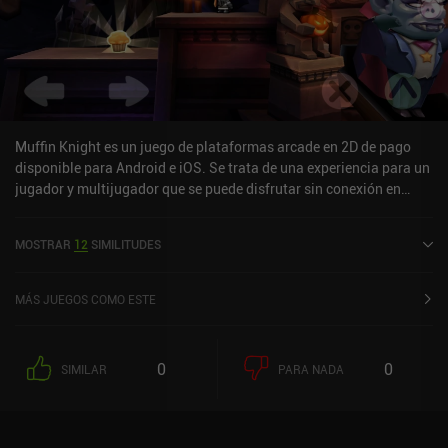
Muffin Knight es un juego de plataformas arcade en 2D de pago
disponible para Android e iOS. Se trata de una experiencia para un
jugador y multijugador que se puede disfrutar sin conexión en
modo horizontal. Muffin Knight salió a la venta en septiembre de
2011 y cuenta actualmente con una valoración de 4,3 sobre 5,0 en
MOSTRAR
12
SIMILITUDES
Google Play y de 3,6 sobre 5,0 en la App Store de iOS.
MÁS JUEGOS COMO ESTE
0
0
SIMILAR
PARA NADA