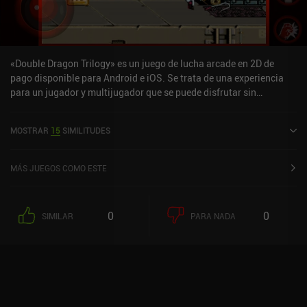
«Double Dragon Trilogy» es un juego de lucha arcade en 2D de
pago disponible para Android e iOS. Se trata de una experiencia
para un jugador y multijugador que se puede disfrutar sin
conexión en modo horizontal. Double Dragon Trilogy se lanzó en
diciembre de 2013 y cuenta actualmente con una valoración de 4,3
MOSTRAR
15
SIMILITUDES
sobre 5,0 en Google Play y de 3,2 sobre 5,0 en la App Store de iOS.
MÁS JUEGOS COMO ESTE
0
0
SIMILAR
PARA NADA