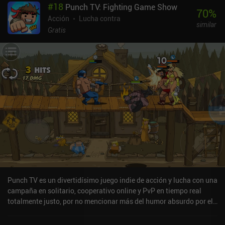
#
18
Punch TV: Fighting Game Show
70
%
Acción
Lucha contra
similar
Gratis
Punch TV es un divertidísimo juego indie de acción y lucha con una
campaña en solitario, cooperativo online y PvP en tiempo real
totalmente justo, por no mencionar más del humor absurdo por el
que el desarrollador se dio a conocer en sus juegos anteriores,
Maximus 2 y Blackmoor 2. En el modo en solitario, nos abrimos