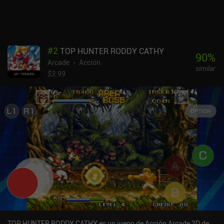
#
2
TOP HUNTER RODDY CATHY
90
%
Arcade
Acción
similar
$3.99
TOP HUNTER RODDY CATHY es un juego de Acción Arcade 2D de