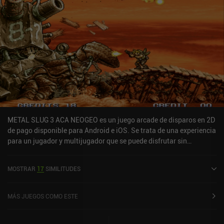
METAL SLUG 3 ACA NEOGEO es un juego arcade de disparos en 2D
de pago disponible para Android e iOS. Se trata de una experiencia
para un jugador y multijugador que se puede disfrutar sin
conexión en modo horizontal. METAL SLUG 3 ACA NEOGEO salió a
la venta en noviembre de 2023 y cuenta actualmente con una
MOSTRAR
17
SIMILITUDES
valoración de 4,1 sobre 5,0 en Google Play y de 3,5 sobre 5,0 en la
App Store de iOS.
MÁS JUEGOS COMO ESTE