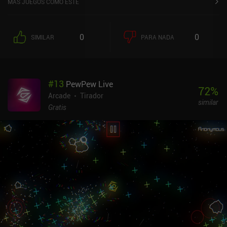
MÁS JUEGOS COMO ESTE
extraños cuando se introducen los viajes en el tiempo y otros
ridículos elementos de ciencia ficción. Personalmente, dejé de
prestar atención a la historia al cabo de un rato, ya que servía
0
0
SIMILAR
PARA NADA
sobre todo como telón de fondo para todos los disparatados
acontecimientos que tenían lugar, y como excusa para hacer
referencia a un sinfín de personajes icónicos de franquicias
populares. Al igual que en GTA, ocurren muchas cosas
#
13
PewPew Live
rápidamente: disparos, carreras, peleas, robo de vehículos, atraco
72
%
a bancos, persecución de la policía, participación en minijuegos y
Arcade
Tirador
similar
mucho más. El juego no se limita a un género específico, sino que
Gratis
mezcla varios elementos de todos los éxitos retro del pasado. Y la
verdad es que funciona. Si nos aburrimos con el trepidante modo
historia, podemos recorrer libremente la ciudad para hacer lo que
queramos, o perfeccionar nuestras habilidades en varios retos
arcade.Por desgracia, esta adaptación del juego para móviles no
es perfecta. Todo se ve demasiado pequeño en pantallas
pequeñas, y los controles táctiles no son cómodos cuando
necesitamos reaccionar con ultra rapidez. Así que es muy
recomendable usar un mando Bluetooth.Retro City Rampage DX es
un juego premium que cuesta 2,99 dólares en Android y 4,99
dólares en iOS. Es un gran homenaje a los juegos clásicos del