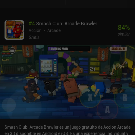
juego golpeando una caja con temporizador.Si nos golpea un
enemigo, tenemos que esperar unos segundos para reaparecer, con
lo que perdemos un tiempo valioso.Perseguir estas cajas mientras
#
4
Smash Club: Arcade Brawler
esquivamos las numerosas balas y enemigos es exactamente lo
84
%
que hace que el juego sea caóticamente divertido y superrápido. Y
Acción
Arcade
similar
sólo mejora cuando se juega con otros 2-3 jugadores en
Gratis
cooperativo local.Entre partida y partida, gastamos el oro que
hemos ganado en nuevas apariencias aleatorias para nuestros
personajes. Antes de cada partida, también podemos activar uno
de los cinco potenciadores temporales que nos dan oro extra en la
siguiente ronda, reducen nuestro tiempo de reaparición, etc. El
estilo artístico es único, y los efectos y la música le dan un gran
ambiente de arcade casual. El mayor inconveniente es que el juego
se hace repetitivo muy rápido, algo que el otro juego del
desarrollador, Klee: Spacetime Cleaners, lo evitó mejor.UFO99 se
monetiza mediante iAPs para nuevas apariencias de personajes,
anuncios incentivados de oro o apariencias, y anuncios que
aparecen en el menú y que se eliminan con cualquiera de los iAPs
de 0,99 $.En general, es un gran juego de 1 a 3 minutos que es
perfecto si tienes unas cuantas personas con las que jugar.
Smash Club: Arcade Brawler es un juego gratuito de Acción Arcade
en 3D disponible en Android e iOS. Es una experiencia individual y