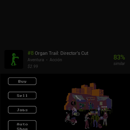
sucesos que difieren significativamente de lo que solemos ver en
los juegos de aventuras.El principal problema que algunos
jugadores tienen con el juego es que cambiar el objeto principal
requiere demasiados toques, lo que hace que los controles sean un
poco incómodos. En mi experiencia, esto no fue un gran problema,
pero jugar con un mando Bluetooth sin duda hace que la
experiencia sea más agradable.El primer capítulo de Turnip Boy
Commits Tax Evasion es gratis, mientras que un iAP de 3,99 $
#
8
Organ Trail: Director's Cut
desbloquea el resto del juego. Es una recomendación fácil para
83
%
Aventura
Acción
todos los aficionados a los juegos de aventuras humorísticas, y
similar
creo que mucha gente lo disfrutará de verdad.
$2.99