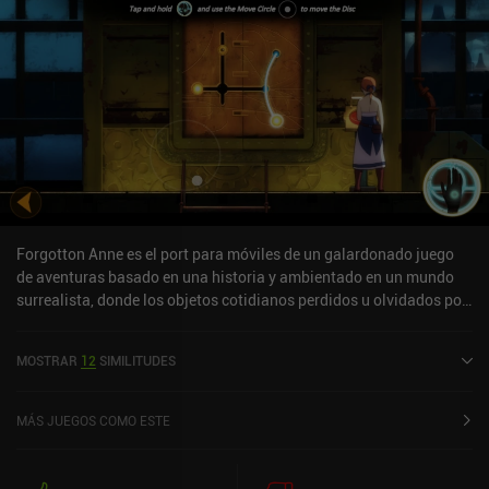
Forgotton Anne es el port para móviles de un galardonado juego
de aventuras basado en una historia y ambientado en un mundo
surrealista, donde los objetos cotidianos perdidos u olvidados por
sus dueños cobran vida.Seguimos la historia de Anne, una joven
que ha vivido toda su vida en las tierras olvidadas, y que ahora
MOSTRAR
12
SIMILITUDES
intenta desesperadamente volver al mundo real junto a su mentor.
Mientras investiga un reciente atentado terrorista, se da cuenta de
que el mundo y las personas que la rodean no son lo que parecen, y
MÁS JUEGOS COMO ESTE
que las cosas en las que creció creyendo a pies juntillas pueden
estar muy lejos de la verdad. La jugabilidad consiste en navegar
por bellos escenarios, interactuar con el entorno, conversar con