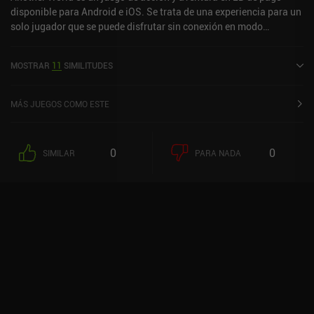
disponible para Android e iOS. Se trata de una experiencia para un
solo jugador que se puede disfrutar sin conexión en modo
horizontal. Another World se lanzó en marzo de 2012 y cuenta
actualmente con una valoración de 3,8 sobre 5,0 en Google Play y
MOSTRAR
11
SIMILITUDES
de 4,2 sobre 5,0 en la App Store de iOS.
MÁS JUEGOS COMO ESTE
0
0
SIMILAR
PARA NADA