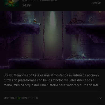
similar
$4.99
Greak: Memories of Azur es una atmosférica aventura de acción y
puzles de plataformas con bellos efectos visuales dibujados a
mano, música orquestal, una historia cautivadora y duros desafíos
de plataformas. El juego cuenta la historia de una civilización
próspera que fue destruida casi por completo por las fuerzas
MOSTRAR
12
SIMILITUDES
enemigas. Jugamos como un joven que busca a sus hermanos
perdidos en medio de este caos. Juntos, exploramos lugares