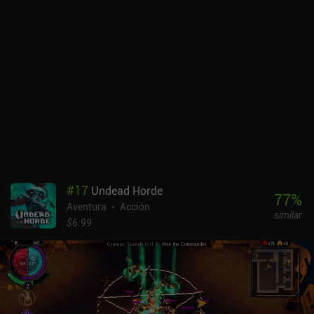
crece gradualmente hasta incluir un profundo suspense y
monstruos repugnantes que siguen cada uno de nuestros pasos.
Sin embargo, algunos jugadores pueden sentirse frustrados por
los rompecabezas exagerados que parece que tenemos que
resolver porque sí. Por no hablar de las incomprensibles batallas
contra los jefes, y las secuencias de acción sigilosa en las que
incluso los pequeños errores nos obligan a reiniciar desde el
último punto de control. Moth Lake es un juego premium de 3,99
dólares en iOS, mientras que en Android se monetiza mostrando
anuncios entre niveles que se pueden desactivar mediante un
único iAP de 0,99 dólares. Este iAP también desbloquea contenido
extra, que proporciona trasfondo adicional para los personajes
con los que jugamos en el juego principal. A pesar de sus fallos
#
17
Undead Horde
narrativos y algunas extrañas decisiones de diseño, Moth Lake es
77
%
Aventura
Acción
un juego sólido que atrae a todos los aficionados al género de
similar
terror sin pretensiones.
$6.99