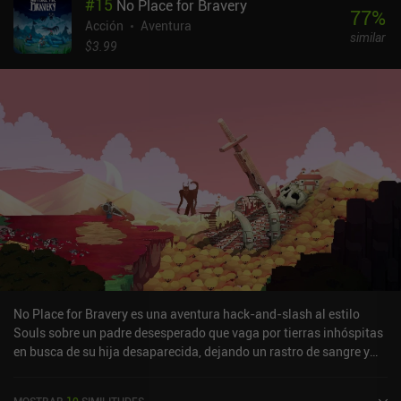
#
15
No Place for Bravery
capacidad de resucitar a las criaturas caídas. Podemos reanimar
77
%
una gran variedad de unidades, cada una adecuada para
Acción
Aventura
similar
situaciones tácticas específicas. Y cuanto más fuertes seamos,
$3.99
mayores serán los ejércitos que podamos reclutar para nuestra
causa. En otras palabras, la jugabilidad no difiere mucho de la del
primer juego. Esta vez, sin embargo, los desarrolladores han
puesto especial énfasis en los aspectos relacionados con la
construcción de bases. Al completar misiones y acumular
recursos, reconstruimos gradualmente las estructuras dañadas
para desbloquear nuevos tipos de súbditos, nuevas estaciones de
mejora, nuevos mercaderes y más formas de ajustar todo a
nuestro estilo de juego preferido. Undead Horde 2 es un juego
premium de 10,99 $ sin anuncios ni iAP. Esta secuela es más
grande y mejor en todos los aspectos, así que si te gustó el primer
juego, es probable que te encante.
No Place for Bravery es una aventura hack-and-slash al estilo
Souls sobre un padre desesperado que vaga por tierras inhóspitas
en busca de su hija desaparecida, dejando un rastro de sangre y
muerte a su paso. A medida que avanzamos en la intrigante
historia, exploramos un hermoso mundo abierto, visitamos