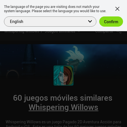
The language of the page you are visiting does not match your
system language. Please select the language you would like to use.
English
Confirm
Whispering Willows
Juegos similares
Compartir
60 juegos móviles similares
Whispering Willows
Whispering Willows es un juego Pagado 2D Aventura Acción para
Android y iOS. ¡Esta es una lista de los 60 mejores juegos móviles