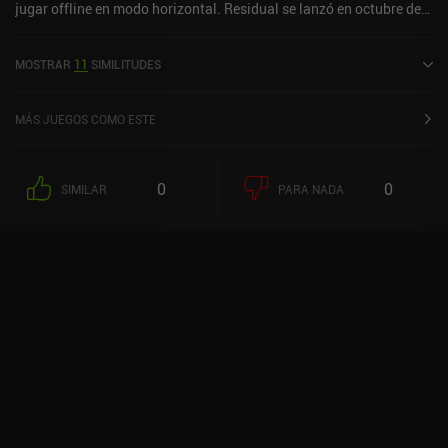
jugar offline en modo horizontal. Residual se lanzó en octubre de
2022 y tiene una valoración actual de 3,9 sobre 5,0 en Google Play
y de 3,5 sobre 5,0 en la App Store de iOS.
MOSTRAR
11
SIMILITUDES
MÁS JUEGOS COMO ESTE
0
0
SIMILAR
PARA NADA