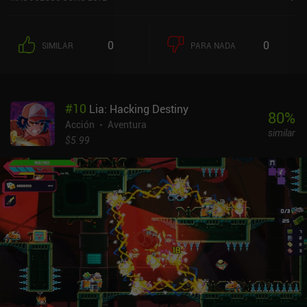
0
0
SIMILAR
PARA NADA
#
10
Lia: Hacking Destiny
80
%
Acción
Aventura
similar
$5.99