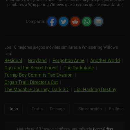
similares a Whispering Willows que creemos que te encantarán!
Compartir
:
Los 10 mejores juegos móviles similares a Whispering Willows
son:
Residual
|
Grayland
|
Forgotton Anne
|
Another World
|
Ogu and the Secret Forest
|
The Darkblade
|
Turnip Boy Commits Tax Evasion
|
Organ Trail: Director's Cut
|
The Macabre Journey: Dark 3D
|
Lia: Hacking Destiny
Todo
Gratis
|
De pago
Sin conexión
|
En línea
Listado de 60 juegos similares, actualizado
hace 4 días