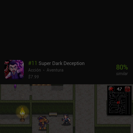
futuras. Las cámaras añaden una divertida capa de tensión al
elevar nuestro «nivel de amenaza», lo que puede dar lugar a
trampas, enemigos adicionales o un perseguidor que mata al
instante, aunque podemos reducirlo en algunas salas de seguridad
poco frecuentes mediante rompecabezas de imágenes
sorprendentemente complicados. Las partidas siguen siendo
gratificantes porque casi todo lo que hacemos impulsa algún tipo
de progresión, y el ritmo es lo suficientemente rápido como para
crear ese bucle de «una partida más». Lia: Hacking Destiny es un
juego de pago tanto para Android como para iOS. Puede que no
#
11
Super Dark Deception
innove en la fórmula roguelite, pero es una sorpresa ingeniosa y
80
%
Acción
Aventura
ágil con un movimiento excelente, armas satisfactorias y una
similar
curva de poder constante. Una elección sólida si te apetece un
$7.99
juego de acción rápido basado en partidas.