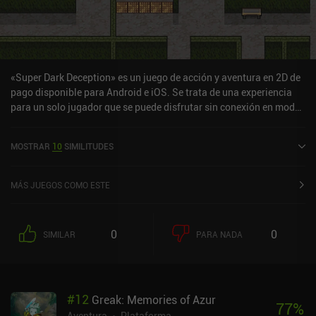
«Super Dark Deception» es un juego de acción y aventura en 2D de
pago disponible para Android e iOS. Se trata de una experiencia
para un solo jugador que se puede disfrutar sin conexión en modo
horizontal. Super Dark Deception salió a la venta en agosto de
2024 y cuenta actualmente con una valoración de 3,9 sobre 5,0 en
MOSTRAR
10
SIMILITUDES
Google Play y de 4,5 sobre 5,0 en la App Store de iOS.
MÁS JUEGOS COMO ESTE
0
0
SIMILAR
PARA NADA
#
12
Greak: Memories of Azur
77
%
Aventura
Plataforma