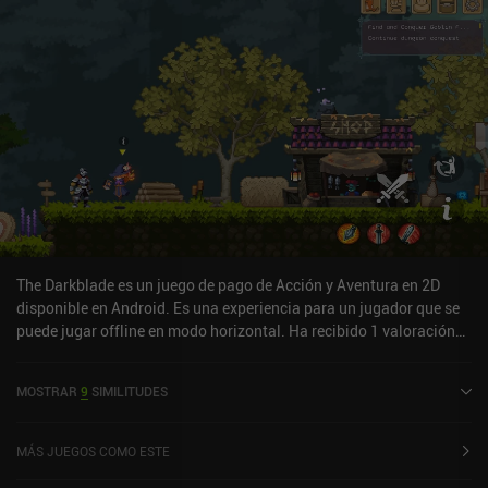
de seguir la historia y resolver todos sus enrevesados
rompecabezas, somos libres de dedicarnos a otras actividades,
como pescar, cocinar, cultivar, dibujar, decorar nuestra casa, luchar
en la arena, correr a través de mortíferas carreras de obstáculos,
trabajar como camarero en un restaurante o conducir un
gigantesco mecanoide para luchar contra iracundos behemoths
sedientos de sangre. Realmente hay mucho que hacer. Ogu and the
Secret Forest es gratuito para la primera región, tras la cual se
pueden desbloquear las restantes por 5,49 $ cada una o 24,99 $ en
un único pack con descuento. A pesar de ser bastante caro, este
juego es MASIVO. Ofrece muchas horas de juego muy variado que
encantará a los fans del género.
The Darkblade es un juego de pago de Acción y Aventura en 2D
disponible en Android. Es una experiencia para un jugador que se
puede jugar offline en modo horizontal. Ha recibido 1 valoración
de usuario de la comunidad MiniReview. The Darkblade se lanzó en
septiembre de 2025.
MOSTRAR
9
SIMILITUDES
MÁS JUEGOS COMO ESTE