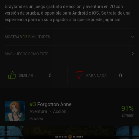
Grayland es un juego gratuito de acción y aventura en 2D con
versión de prueba, disponible para Android e iOS. Se trata de una
experiencia para un solo jugador a la que se puede jugar sin
conexión en modo horizontal. Grayland se lanzó en septiembre de
2019 y cuenta actualmente con una valoración de 3,8 sobre 5,0 en
MOSTRAR
12
SIMILITUDES
Google Play y de 4,5 sobre 5,0 en la App Store de iOS.
MÁS JUEGOS COMO ESTE
0
0
SIMILAR
PARA NADA
#
3
Forgotton Anne
91
%
Aventura
Acción
similar
Prueba