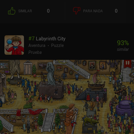
0
0
SIMILAR
PARA NADA
#
7
Labyrinth City
93
%
Aventura
Puzzle
similar
Prueba