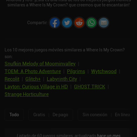
similares a Where Is My Crown? que creemos que te encantarán!
Compartir
:
Los 10 mejores juegos móviles similares a Where Is My Crown?
son:
Snufkin Melody of Moominvalley
|
TOEM: A Photo Adventure
|
Pilgrims
|
Wytchwood
|
Recolit
|
Glitch+
|
Labyrinth City
|
Layton: Curious Village in HD
|
GHOST TRICK
|
Strange Horticulture
Todo
Gratis
|
De pago
Sin conexión
|
En línea
Listado de 60 juegos similares, actualizado
hace un mes