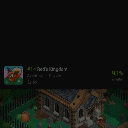
vacaciones a un balneario. Mientras nuestros parientes están
ocupados haciendo sus cosas, nuestro objetivo es encontrar un
lugar agradable a la sombra para leer un libro interesante. Por
supuesto, primero tenemos que robar a unas cuantas personas sus
posesiones, jugar a un par de minijuegos y ahuyentar a nuestro
molesto vecino del lugar perfecto en la playa. Por último,
"¡Caramelos, por favor!" nos traslada a nuestra casa durante
Halloween, donde nos preparamos para salir a pedir caramelos.
Pero antes, debemos diseñar nuestros disfraces reuniendo varias
cosas y combinándolas en el armario. Esto lleva bastante tiempo,
ya que hay múltiples disfraces que probar y varias casas que
#
14
Red's Kingdom
visitar, incluida la de nuestro molesto vecino. The Quiet Collection
93
%
Aventura
Puzzle
es un juego premium de 6,99 $. Sus juegos también se pueden
similar
comprar por separado y cada uno tiene una versión demo. A pesar
$2.99
de parecer un poco caro, el juego está hecho con cariño y ofrece un
gran entretenimiento a los aficionados a las aventuras ligeras de
puzles.