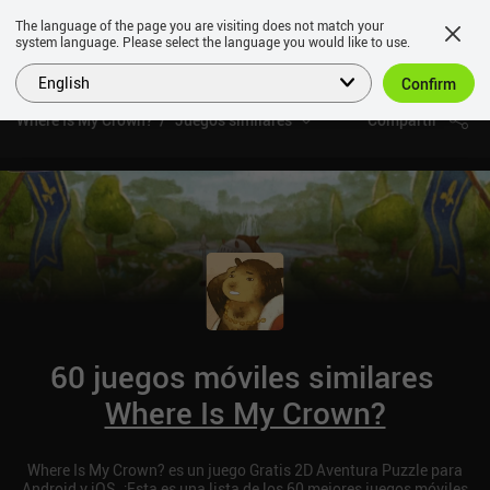
The language of the page you are visiting does not match your
system language. Please select the language you would like to use.
English
Confirm
Where Is My Crown?
Juegos similares
Compartir
60 juegos móviles similares
Where Is My Crown?
Where Is My Crown? es un juego Gratis 2D Aventura Puzzle para
Android y iOS. ¡Esta es una lista de los 60 mejores juegos móviles