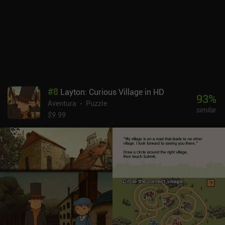
los niños que a los adultos, pero la exploración en sí es divertida
para todas las edades. Es difícil encontrar un juego igual en el
mercado móvil, así que lo recomiendo encarecidamente.
#
8
Layton: Curious Village in HD
93
%
Aventura
Puzzle
similar
$9.99