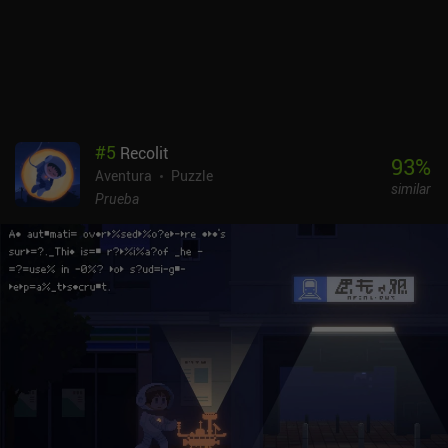
tedioso. Me han gustado mucho las distintas localizaciones del
juego, la libertad para ir a cualquier parte y las extrañas recetas
que requieren ingredientes de todas partes. También aprecié
mucho el estilo artístico y los detalles visuales, que hicieron que el
viaje a este vibrante mundo de cuento de hadas fuera realmente
memorable. Wytchwood es un juego de primera calidad que sin
duda atraerá a todos los entusiastas de la artesanía y aficionados
#
5
Recolit
a las aventuras.
93
%
Aventura
Puzzle
similar
Prueba