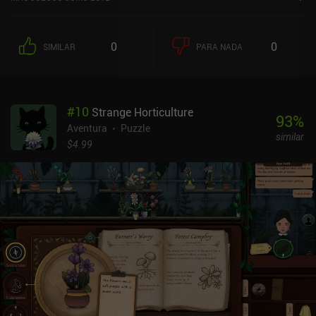
0
0
SIMILAR
PARA NADA
#
10
Strange Horticulture
93
%
Aventura
Puzzle
similar
$4.99