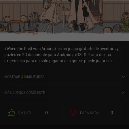
«When the Past was Around» es un juego gratuito de aventura y
puzles en 2D disponible para Android e iOS. Se trata de una
experiencia para un solo jugador a la que se puede jugar sin
conexión en modo horizontal. «When the Past was Around» se
lanzó en enero de 2022 y cuenta actualmente con una valoración
MOSTRAR
8
SIMILITUDES
de 4,2 sobre 5,0 en Google Play y de 4,4 sobre 5,0 en la App Store
de iOS.
MÁS JUEGOS COMO ESTE
0
0
SIMILAR
PARA NADA