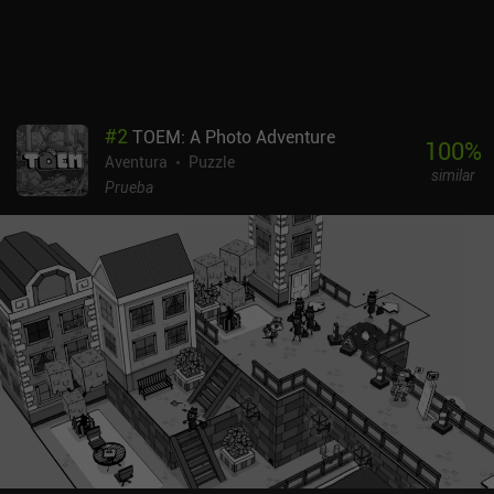
vibrante estilo artístico y las absurdas pero adorables situaciones
en las que se ven envueltos nuestros personajes. Aunque no
conozcas las historias originales, seguro que te lo pasarás bien
jugando a esta aventura. Snufkin: Melody of the Moominvalley es
gratuito, con un único iAP de 6,99 $ para desbloquear la historia
completa.
#
2
TOEM: A Photo Adventure
100
%
Aventura
Puzzle
similar
Prueba