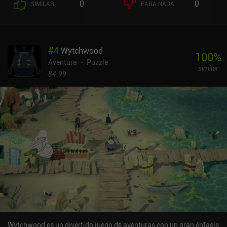
0
0
SIMILAR
PARA NADA
casarse con una princesa y convertirse en rey, la mendiga sin
hogar quiere recuperar su casa ocupada a la fuerza, el diablo
quiere arrastrar a un sacerdote pecador a las profundidades del
infierno, etc. Interactuamos con el entorno en cada lugar
#
4
Wytchwood
arrastrando cartas de nuestro inventario para ver cuáles se
100
%
adaptan a la situación. Algunas de estas interacciones entre el
Aventura
Puzzle
similar
entorno y nuestras cartas siguen una lógica común, mientras que
$4.99
otras me sorprendieron realmente por funcionar. Los nuevos
objetos se añaden como cartas adicionales a nuestro inventario, lo
que aumenta el número de interacciones posibles. De hecho, el
juego hace mucho hincapié en experimentar aplicando cada carta
a cada lugar para ver cómo afecta a la historia. Dicho esto, no hay
muchos finales diferentes, así que una vez que hemos terminado el
juego un par de veces, hay pocos incentivos para volver a jugarlo.
Sólo los jugadores más entregados intentarán desbloquear todas
las combinaciones de cartas posibles. Pilgrims se puede probar
gratis, con un iAP de 1,99 $ para desbloquear el juego completo.
Wytchwood es un divertido juego de aventuras con un gran énfasis