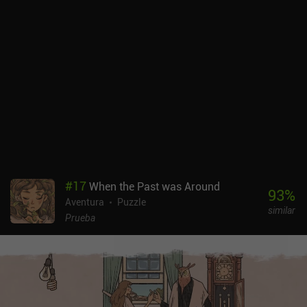
una conclusión diferente sobre la trama. Se trata de un juego con
una atmósfera increíblemente oscura, jump-scares, luces
parpadeantes, música espeluznante y una impactante cantidad de
sangre y otras imágenes perturbadoras. Como los propios
desarrolladores advierten: no es un juego alegre, así que se
recomienda discreción al jugador. Happy Game es un juego
premium de 5,99 $ sin anuncios ni iAP. Si te gustan los juegos
alegres y divertidos de Amanita Design, Happy Game puede que no
sea para ti debido a su tono oscuro. Sin embargo, es una
recomendación fácil para los fans del género de aventuras de
terror.
#
17
When the Past was Around
93
%
Aventura
Puzzle
similar
Prueba