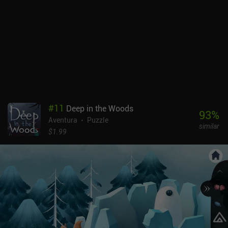
adecuado en el mapa y viajar hasta allí, resolviendo los encuentros
que nos encontremos con las mismas plantas que cultivamos en
nuestra tienda. Lo que más me gustó fue la cautivadora historia
del juego, que se va desvelando poco a poco a través de
conversaciones, sucesos, adivinaciones de cartas e incluso
descripciones de plantas. Lo que no me gustó fue la incómoda
interfaz para gestionar y manipular nuestra colección de plantas.
El juego también presenta montones de pequeños elementos de
texto e IU. Aunque podemos hacer zoom libremente en cualquier
parte de la pantalla, es preferible jugar en un dispositivo grande.
#
11
Deep in the Woods
Strange Horticulture es un juego de 4,99 $ sin anuncios ni iAP.
93
%
Aventura
Puzzle
Como juego de nicho, no es para todo el mundo, pero su
similar
jugabilidad meditativa y no estresante me pareció perfecta para
$1.99
jugar relajadamente.