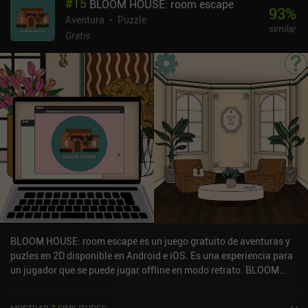
#
15
BLOOM HOUSE: room escape
que nos ayudarán en nuestro viaje de una forma u otra. El mundo
93
%
semiabierto del juego nos permite volver a visitar zonas acabadas
Aventura
Puzzle
similar
para buscar secretos y tesoros ocultos. De hecho, yo lo hice
Gratis
bastante, ya que los nuevos poderes y objetos de misión nos
permiten acceder a lugares que antes estaban cerrados. A pesar de
su sencillez mecánica, el juego me atrajo por su simpático estilo
artístico, sus animaciones de alta calidad, sus cuidados efectos de
sonido y su disparatada historia, llena de personajes bobalicones
a los que resulta interesante seguir. Red's Kingdom es un juego
premium de 2,99 $ sin anuncios ni iAP. Es uno de esos juegos que
funcionan perfectamente en el móvil, así que si te gustan las
aventuras de rompecabezas no complejas pero desafiantes, no
puedes equivocarte con este.
BLOOM HOUSE: room escape es un juego gratuito de aventuras y
puzles en 2D disponible en Android e iOS. Es una experiencia para
un jugador que se puede jugar offline en modo retrato. BLOOM
HOUSE: room escape se lanzó en julio de 2023 y tiene una
valoración actual de 4,8 sobre 5,0 en Google Play y de 4,9 sobre 5,0