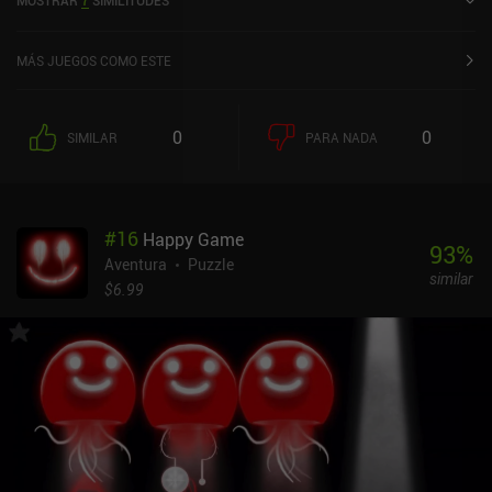
MOSTRAR
7
SIMILITUDES
en la App Store de iOS.
MÁS JUEGOS COMO ESTE
0
0
SIMILAR
PARA NADA
#
16
Happy Game
93
%
Aventura
Puzzle
similar
$6.99