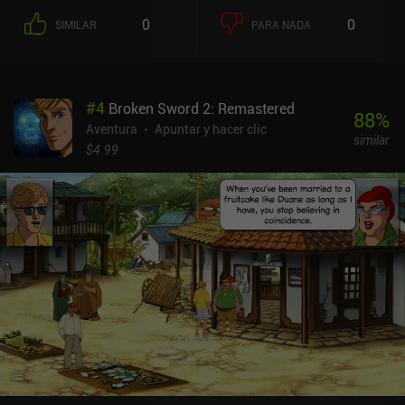
0
0
SIMILAR
PARA NADA
#
4
Broken Sword 2: Remastered
88
%
Aventura
Apuntar y hacer clic
similar
$4.99