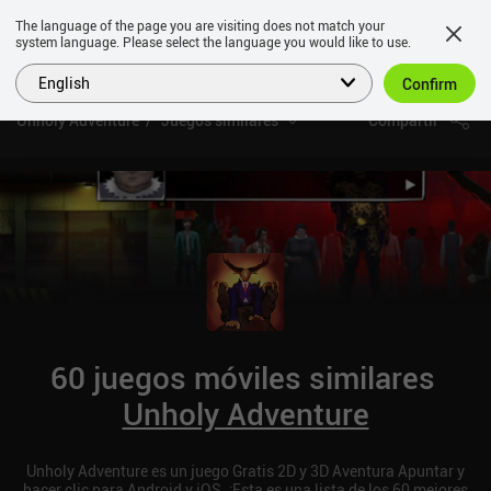
The language of the page you are visiting does not match your
system language. Please select the language you would like to use.
English
Confirm
Unholy Adventure
Juegos similares
Compartir
60 juegos móviles similares
Unholy Adventure
Unholy Adventure es un juego Gratis 2D y 3D Aventura Apuntar y
hacer clic para Android y iOS. ¡Esta es una lista de los 60 mejores