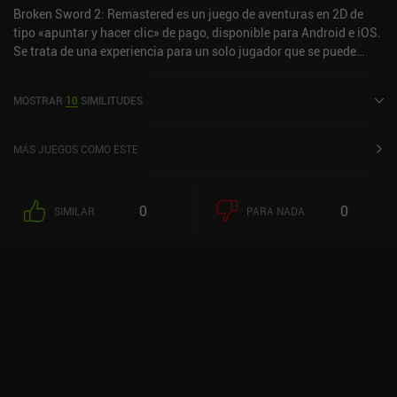
Broken Sword 2: Remastered es un juego de aventuras en 2D de
tipo «apuntar y hacer clic» de pago, disponible para Android e iOS.
Se trata de una experiencia para un solo jugador que se puede
disfrutar sin conexión en modo horizontal. Broken Sword 2:
Remastered salió a la venta en diciembre de 2012 y cuenta
MOSTRAR
10
SIMILITUDES
actualmente con una valoración de 4,2 sobre 5,0 en Google Play y
de 4,7 sobre 5,0 en la App Store de iOS.
MÁS JUEGOS COMO ESTE
0
0
SIMILAR
PARA NADA