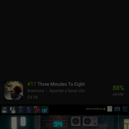
nosotros, los jugadores, es lo que hace que el juego sea
entretenido. También podemos pedir pistas al narrador, que nos
las dará encantado, con su habitual tono burlón. Gracias a su
"ayuda", es casi imposible quedarse atascado, lo que hace que la
experiencia sea sencilla y agradable. Ghost In The Mirror es un
juego premium que cuesta 1,99 $ en Android y 3,99 $ en iOS. El
juego estaba planeado como una colección de historias de
fantasmas independientes, pero de momento solo se ha lanzado la
primera. Esperemos que el autor siga desarrollando este juego:
sería interesante ver qué es lo próximo que se le ocurre.
#
17
Three Minutes To Eight
88
%
Aventura
Apuntar y hacer clic
similar
$4.99