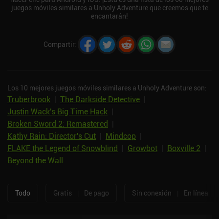
juegos móviles similares a Unholy Adventure que creemos que te
encantarán!
Compartir
:
Los 10 mejores juegos móviles similares a Unholy Adventure son:
Truberbrook
|
The Darkside Detective
|
Justin Wack's Big Time Hack
|
Broken Sword 2: Remastered
|
Kathy Rain: Director's Cut
|
Mindcop
|
FLAKE the Legend of Snowblind
|
Growbot
|
Boxville 2
|
Beyond the Wall
Todo
Gratis
|
De pago
Sin conexión
|
En línea