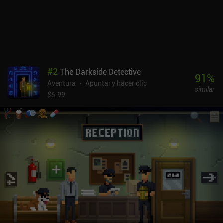
manifiestan en una mala respuesta de los controles y
"especificidades" visuales, en las que nuestro personaje se
encuentra en lugares muy oscuros o sombríos con montones de
objetos pequeños que son difíciles de discernir. Por suerte, hay un
botón para resaltar los puntos activos, pero me encontré usándolo
mucho más a menudo de lo que preferiría.Truberbrook es un juego
premium de 4,99 dólares, que la mitad de la gente disfrutará hasta
#
2
The Darkside Detective
el final, y otra mitad dejará de jugar enseguida. Si usted pertenece
91
%
Aventura
Apuntar y hacer clic
a la primera, asegúrese de comprobarlo.
similar
$6.99