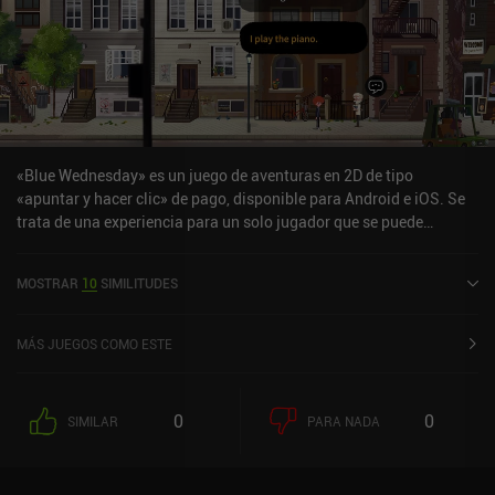
«Blue Wednesday» es un juego de aventuras en 2D de tipo
«apuntar y hacer clic» de pago, disponible para Android e iOS. Se
trata de una experiencia para un solo jugador que se puede
disfrutar sin conexión en modo horizontal. Blue Wednesday salió a
la venta en abril de 2024 y cuenta actualmente con una valoración
MOSTRAR
10
SIMILITUDES
de 3,3 sobre 5,0 en Google Play y de 4,3 sobre 5,0 en la App Store
de iOS.
MÁS JUEGOS COMO ESTE
0
0
SIMILAR
PARA NADA