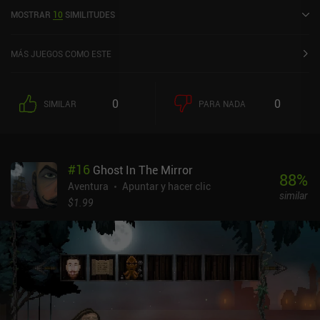
valoración actual de 4,4 sobre 5,0 en Google Play y de 4,2 sobre 5,0
MOSTRAR
10
SIMILITUDES
en la App Store de iOS.
MÁS JUEGOS COMO ESTE
0
0
SIMILAR
PARA NADA
#
16
Ghost In The Mirror
88
%
Aventura
Apuntar y hacer clic
similar
$1.99