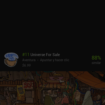
aventuras de apuntar y hacer clic, deberías probarlo.
#
11
Universe For Sale
88
%
Aventura
Apuntar y hacer clic
similar
$6.99