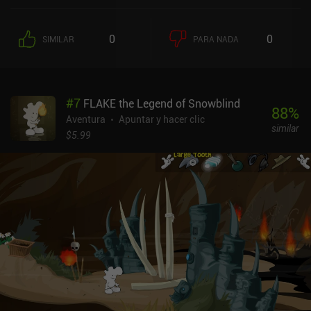
circunstancias misteriosas, y nuestro protagonista llega al lugar
de los hechos con su compañero para investigar el asesinato. Sin
embargo, como la temporada turística está llegando a su fin, solo
0
0
SIMILAR
PARA NADA
dispone de cinco días para resolver el caso. La mecánica del juego
consiste en un exhaustivo trabajo policial: examinar
minuciosamente la escena del crimen y sus alrededores, encontrar
y clasificar pruebas, interrogar a testigos sobre diversos temas,
#
7
FLAKE the Legend of Snowblind
interactuar con expertos forenses, tomar notas, sacar
88
%
conclusiones, falsificar órdenes de registro ilegales y, por si fuera
Aventura
Apuntar y hacer clic
similar
poco, encerrar a los sospechosos entre rejas. Pero aquí es donde la
$5.99
cosa se pone interesante. Y es que, al jugar a un peculiar minijuego
basado en la reacción, podemos infiltrarnos en la mente de las
personas para descubrir verdades que nunca revelarían por
voluntad propia. Estas secuencias de revelación se encuentran
entre las partes visualmente más intensas del juego, pero, debido a
su naturaleza críptica, están abiertas a interpretación. Cada
acción reduce nuestro tiempo limitado en una cantidad específica,
lo que nos hace preguntarnos constantemente si hay algo más
importante que deberíamos estar haciendo en su lugar. Es
físicamente imposible completarlo todo en una sola partida y, a
menos que seamos lo suficientemente inteligentes o tengamos
suerte, probablemente tendremos que empezar de nuevo, esta vez