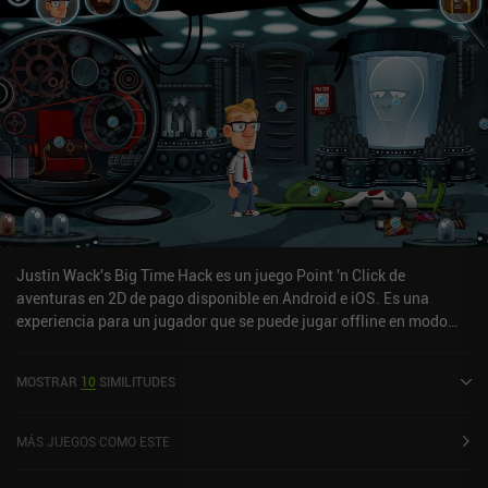
seis capítulos principales y los tres de bonificación me dejó con
ganas de más de su divertidísima jugabilidad. Afortunadamente,
la secuela del juego también se ha portado a móviles. The Darkside
Detective es un juego premium de 6,99 $ sin anuncios ni iAP.
Justin Wack's Big Time Hack es un juego Point 'n Click de
aventuras en 2D de pago disponible en Android e iOS. Es una
experiencia para un jugador que se puede jugar offline en modo
horizontal. Justin Wack's Big Time Hack se lanzó en septiembre de
2024 y tiene una valoración actual de 4,8 sobre 5,0 en Google Play
MOSTRAR
10
SIMILITUDES
y de 4,9 sobre 5,0 en la App Store de iOS.
MÁS JUEGOS COMO ESTE