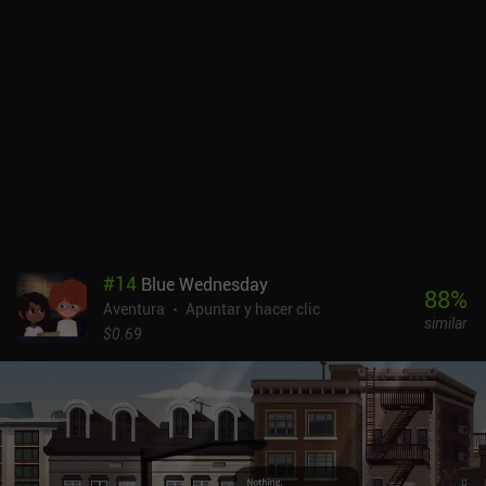
final lógico. Me resultó muy entretenido juguetear con este
sistema de deducción, pero por desgracia el juego era demasiado
corto para poder disfrutarlo al máximo. De hecho, se puede
terminar en una hora. Dead Detective es completamente gratuito,
sin anuncios ni iAPs. Así que es difícil sentirse decepcionado por
su corta duración. El desarrollador ha prometido nuevos episodios
en el futuro, y yo, por mi parte, los esperaré con impaciencia.
#
14
Blue Wednesday
88
%
Aventura
Apuntar y hacer clic
similar
$0.69