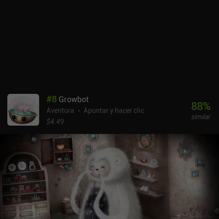
de nuestro libre albedrío. Esperemos que este sistema, por lo
demás interesante, se mejore en juegos posteriores. En ese
sentido, este juego es sólo el primero de la serie. Termina con un
cliffhanger, lo que puede decepcionar a algunos jugadores
entregados. Esperemos que la secuela no tarde otros 7 años en ver
la luz. Flake - The Legend of Snowblind es un juego premium sin
anuncios ni iAP. A pesar de sus largas secuencias de animación
que no se pueden saltar, sus controles algo incómodos y su pobre
doblaje casero, sigue siendo un buen representante del género.
#
8
Growbot
88
%
Aventura
Apuntar y hacer clic
similar
$4.49