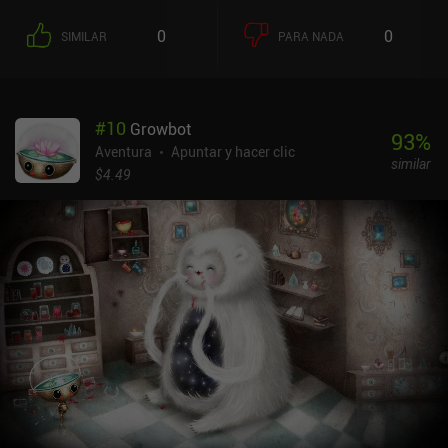
de los hechos con su compañero para investigar el asesinato. Sin
embargo, como la temporada turística está llegando a su fin, solo
0
0
SIMILAR
PARA NADA
dispone de cinco días para resolver el caso. La mecánica del juego
consiste en un exhaustivo trabajo policial: examinar
minuciosamente la escena del crimen y sus alrededores, encontrar
y clasificar pruebas, interrogar a testigos sobre diversos temas,
#
10
Growbot
interactuar con expertos forenses, tomar notas, sacar
93
%
conclusiones, falsificar órdenes de registro ilegales y, por si fuera
Aventura
Apuntar y hacer clic
similar
poco, encerrar a los sospechosos entre rejas. Pero aquí es donde la
$4.49
cosa se pone interesante. Y es que, al jugar a un peculiar minijuego
basado en la reacción, podemos infiltrarnos en la mente de las
personas para descubrir verdades que nunca revelarían por
voluntad propia. Estas secuencias de revelación se encuentran
entre las partes visualmente más intensas del juego, pero, debido a
su naturaleza críptica, están abiertas a interpretación. Cada
acción reduce nuestro tiempo limitado en una cantidad específica,
lo que nos hace preguntarnos constantemente si hay algo más
importante que deberíamos estar haciendo en su lugar. Es
físicamente imposible completarlo todo en una sola partida y, a
menos que seamos lo suficientemente inteligentes o tengamos
suerte, probablemente tendremos que empezar de nuevo, esta vez
con más perspectiva. Mindcop es un juego de pago tanto en