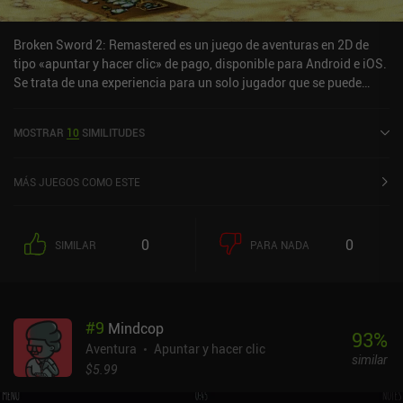
Broken Sword 2: Remastered es un juego de aventuras en 2D de
tipo «apuntar y hacer clic» de pago, disponible para Android e iOS.
Se trata de una experiencia para un solo jugador que se puede
disfrutar sin conexión en modo horizontal. Broken Sword 2:
Remastered salió a la venta en diciembre de 2012 y cuenta
MOSTRAR
10
SIMILITUDES
actualmente con una valoración de 4,2 sobre 5,0 en Google Play y
de 4,7 sobre 5,0 en la App Store de iOS.
MÁS JUEGOS COMO ESTE
0
0
SIMILAR
PARA NADA
#
9
Mindcop
93
%
Aventura
Apuntar y hacer clic
similar
$5.99