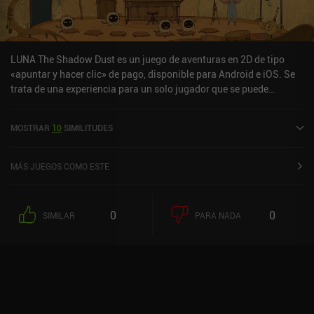
LUNA The Shadow Dust es un juego de aventuras en 2D de tipo
«apuntar y hacer clic» de pago, disponible para Android e iOS. Se
trata de una experiencia para un solo jugador que se puede
disfrutar sin conexión en modo horizontal. Ha recibido una
valoración de un usuario de la comunidad de MiniReview. LUNA
MOSTRAR
10
SIMILITUDES
The Shadow Dust se lanzó en junio de 2024 y tiene actualmente
una valoración de 4,1 sobre 5,0 en Google Play y de 4,5 sobre 5,0 en
la App Store de iOS.
MÁS JUEGOS COMO ESTE
0
0
SIMILAR
PARA NADA