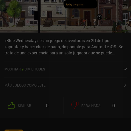
«Blue Wednesday» es un juego de aventuras en 2D de tipo
«apuntar y hacer clic» de pago, disponible para Android e iOS. Se
trata de una experiencia para un solo jugador que se puede
disfrutar sin conexión en modo horizontal. Blue Wednesday salió a
la venta en abril de 2024 y cuenta actualmente con una valoración
MOSTRAR
9
SIMILITUDES
de 3,3 sobre 5,0 en Google Play y de 4,3 sobre 5,0 en la App Store
de iOS.
MÁS JUEGOS COMO ESTE
0
0
SIMILAR
PARA NADA