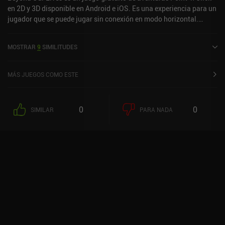
en 2D y 3D disponible en Android e iOS. Es una experiencia para un
jugador que se puede jugar sin conexión en modo horizontal.
Beyond Our Lives se lanzó en mayo de 2019 y tiene una valoración
actual de 3,8 sobre 5,0 en Google Play y de 4 sobre 5,0 en la App
MOSTRAR
9
SIMILITUDES
Store de iOS.
MÁS JUEGOS COMO ESTE
0
0
SIMILAR
PARA NADA