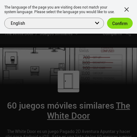
The language of the page you are visiting does not match your
system language. Please select the language you would like to use.
English
Confirm
The White Door
Juegos similares
Compartir
60 juegos móviles similares
The
White Door
The White Door es un juego Pagado 2D Aventura Apuntar y hacer
clic para Android y iOS. ¡Esta es una lista de los 60 mejores juegos