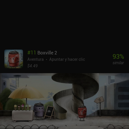
no tengan oído absoluto no deben preocuparse: hay un sistema de
pistas que te ayudará con cualquier tarea complicada. Growbot es
un juego premium sin anuncios ni compras dentro de la
aplicación. Sí, el escenario es bastante inusual, y puede que a
algunos les parezcan demasiado esotéricas las leyes del universo
del juego, pero para mí ese es precisamente el principal encanto
del juego. Enfrentarse a problemas que no tienen ninguna
posibilidad de ocurrir en el mundo real crea un tipo especial de
#
11
Boxville 2
evasión que creo que todos necesitamos desesperadamente de vez
93
%
Aventura
Apuntar y hacer clic
en cuando.
similar
$4.49