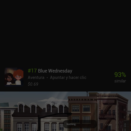
#
17
Blue Wednesday
93
%
Aventura
Apuntar y hacer clic
similar
$0.69