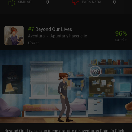
0
0
SIMILAR
PARA NADA
#
7
Beyond Our Lives
96
%
Aventura
Apuntar y hacer clic
similar
Gratis
Beyond Our Lives es un juego gratuito de aventuras Point 'n Click