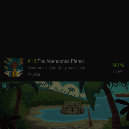
en un orden cronológico mixto, lo que nos deja a nosotros y a los
personajes perplejos sobre por qué otras personas recuerdan los
acontecimientos de forma diferente. Pero no te preocupes: todo se
aclara hacia el final. Así que si, como yo, no tienes ni idea de qué
demonios está pasando a lo largo del juego, debes saber que esa
es exactamente la intención de los autores. Universe for Sale es un
juego premium de 6,99 $ sin anuncios ni iAP. Es un juego extraño, y
no puedo recomendárselo a todo el mundo. Pero a pesar de su
peculiar forma de contar la historia, plantea temas importantes
como la familia, la amistad y el autosacrificio, y en general es una
#
14
The Abandoned Planet
experiencia agradable.
93
%
Aventura
Apuntar y hacer clic
similar
Prueba