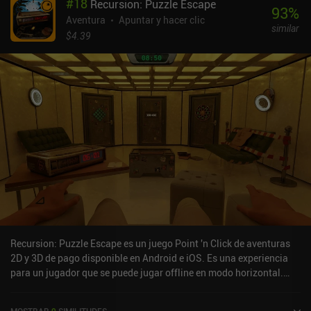
#
18
Recursion: Puzzle Escape
93
%
Aventura
Apuntar y hacer clic
similar
$4.39
Recursion: Puzzle Escape es un juego Point 'n Click de aventuras
2D y 3D de pago disponible en Android e iOS. Es una experiencia
para un jugador que se puede jugar offline en modo horizontal.
Recursion: Puzzle Escape se lanzó en marzo de 2024 y tiene una
valoración actual de 4,4 sobre 5,0 en Google Play y de 4,2 sobre 5,0
MOSTRAR
9
SIMILITUDES