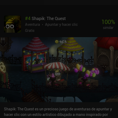
suave. Sorprendentemente, no hay sistema de pistas, pero el juego
ofrece una guía en vídeo en caso de que nos quedemos
atascados.Mi mayor frustración es que la pantalla se acerca
#
4
Shapik: The Quest
automáticamente cuando exploramos, lo que hace que sea fácil
100
%
perderse objetos y difícil tener una buena visión general de toda la
Aventura
Apuntar y hacer clic
similar
escena a menos que desplacemos mucho el dedo. Del mismo
Gratis
modo, a veces es difícil ver con qué podemos interactuar y con qué
no, lo que significa que podemos acabar tocando la pantalla al
azar para averiguar qué hacer a continuación.Milo y las urracas
cuesta 1,99 $ en iOS y 2,49 $ en Android, sin anuncios ni iAP, lo que
hace que sea aún más fácil recomendarlo como juego de puzzle
que los niños más pequeños podrían disfrutar. A pesar de los
pequeños inconvenientes, Milo y las Urracas proporciona una
experiencia muy relajante, y aunque la historia es simple y el juego
es bastante corto, tiene un gran final. Creo que lo disfrutarán
personas de todas las edades que busquen algo relajante con lo
que relajarse.
Shapik: The Quest es un precioso juego de aventuras de apuntar y
hacer clic con un estilo artístico dibujado a mano inspirado por