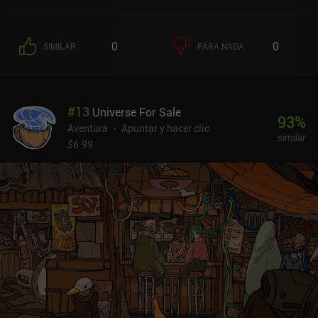
0
0
SIMILAR
PARA NADA
#
13
Universe For Sale
93
%
Aventura
Apuntar y hacer clic
similar
$6.99