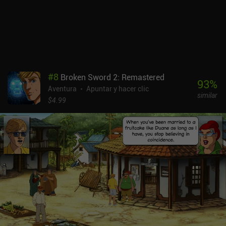
#
8
Broken Sword 2: Remastered
93
%
Aventura
Apuntar y hacer clic
similar
$4.99