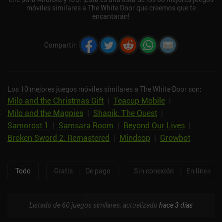
móviles similares a The White Door que creemos que te
encantarán!
Compartir
:
Los 10 mejores juegos móviles similares a The White Door son:
Milo and the Christmas Gift
|
Teacup Mobile
|
Milo and the Magpies
|
Shapik: The Quest
|
Samorost 1
|
Samsara Room
|
Beyond Our Lives
|
Broken Sword 2: Remastered
|
Mindcop
|
Growbot
Todo
Gratis
|
De pago
Sin conexión
|
En línea
Listado de 60 juegos similares, actualizado
hace 3 días