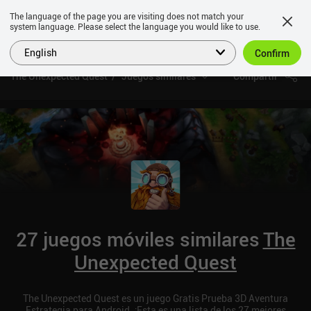
The language of the page you are visiting does not match your
system language. Please select the language you would like to use.
English
Confirm
The Unexpected Quest
Juegos similares
Compartir
27 juegos móviles similares
The
Unexpected Quest
The Unexpected Quest es un juego Gratis Prueba 3D Aventura
Estrategia para Android. ¡Esta es una lista de los 27 mejores