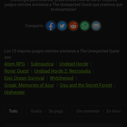
juegos móviles similares a The Unexpected Quest que creemos que
te encantarán!
Compartir
:
Los 10 mejores juegos móviles similares a The Unexpected Quest
son:
Atom RPG
|
Subnautica
|
Undead Horde
|
Rover Quest
|
Undead Horde 2: Necropolis
|
Epic Ocean Survival
|
Wytchwood
|
Greak: Memories of Azur
|
Ogu and the Secret Forest
|
Highwater
Todo
Gratis
|
De pago
Sin conexión
|
En línea