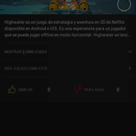
un único pack con descuento. A pesar de ser bastante caro, este
juego es MASIVO. Ofrece muchas horas de juego muy variado que
encantará a los fans del género.
Highwater es un juego de estrategia y aventura en 3D de Netflix
disponible en Android e iOS. Es una experiencia para un jugador
que se puede jugar offline en modo horizontal. Highwater se lanzó
en marzo de 2023 y tiene una valoración actual de 4,1 sobre 5,0 en
Google Play y de 4,7 sobre 5,0 en la App Store de iOS.
MOSTRAR
9
SIMILITUDES
MÁS JUEGOS COMO ESTE
0
0
SIMILAR
PARA NADA