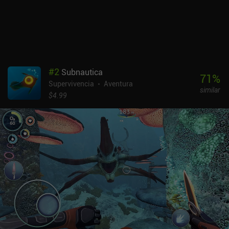
aventura nos lleva a través de más de 100 áreas altamente
detalladas llenas de misiones secundarias, eventos aleatorios, una
gran variedad de monstruos contra los que luchar y más de 600
personajes interesantes con historias escalofriantes. Atom RPG es
un juego premium de 8,49 $ que bien vale su dinero teniendo en
cuenta la cantidad de contenido que ofrece. Constantemente se
#
2
Subnautica
añaden DLC gratuitos, y hay un iAP opcional de 1 $ para apoyar
71
%
Supervivencia
Aventura
aún más a los desarrolladores. Es uno de los mejores juegos de
similar
este género para móviles y un imprescindible para los amantes de
$4.99
los RPG postapocalípticos.