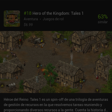
una sensación constante de progresión, ya que la obtención de
recursos más avanzados requiere herramientas especiales e
#
18
Hero of the Kingdom: Tales 1
incluso habilidades que debemos desbloquear primero. Lo que me
63
%
gusta de esta secuela es que no tenemos que aprender todas las
Aventura
Juegos de rol
similar
habilidades por nuestra cuenta y, en su lugar, tenemos que
$6.99
depender de nuestros compañeros para realizar actividades
específicas como la caza o los combates intensos. Por desgracia,
el principal problema de la serie no se ha solucionado, por lo que el
mundo sigue lleno de objetos diminutos difíciles de distinguir en la
pantalla de un móvil. Pero si has disfrutado de la serie hasta
ahora, ya deberías estar acostumbrado. Héroe del Reino: Tales 2
cuesta actualmente 5,99 $, pero su precio varía con frecuencia, y a
menudo también se ofrece gratis. A pesar de ser ligeramente
repetitivo, sigo disfrutando de la serie, y estoy deseando jugar
pronto a Tales 3 - si ustedes, mis queridos lectores, no están
hartos ya.
Héroe del Reino: Tales 1 es un spin-off de una trilogía de aventuras
de gestión de recursos en la que resolvemos tareas reuniendo y
proporcionando diversos recursos a la gente. Cuenta la historia de