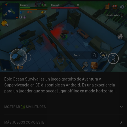
causa. En otras palabras, la jugabilidad no difiere mucho de la del
primer juego. Esta vez, sin embargo, los desarrolladores han
puesto especial énfasis en los aspectos relacionados con la
construcción de bases. Al completar misiones y acumular
recursos, reconstruimos gradualmente las estructuras dañadas
para desbloquear nuevos tipos de súbditos, nuevas estaciones de
mejora, nuevos mercaderes y más formas de ajustar todo a
nuestro estilo de juego preferido. Undead Horde 2 es un juego
premium de 10,99 $ sin anuncios ni iAP. Esta secuela es más
grande y mejor en todos los aspectos, así que si te gustó el primer
juego, es probable que te encante.
Epic Ocean Survival es un juego gratuito de Aventura y
Supervivencia en 3D disponible en Android. Es una experiencia
para un jugador que se puede jugar offline en modo horizontal.
Epic Ocean Survival se lanzó en julio de 2021 y tiene una
valoración actual de 4,2 sobre 5,0 en Google Play.
MOSTRAR
14
SIMILITUDES
MÁS JUEGOS COMO ESTE