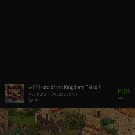
resolver para avanzar. Entre ellos hay clásicos como Sokoban,
Merge 3, Water Sort y otros rompecabezas arcade conocidos.
Estos también están disponibles como un modo de juego
independiente, pero desbloquearlos requiere una moneda especial
difícil de ganar. Aparte de la mecánica principal de resolución de
puzles, también desbloqueamos diferentes skins y podemos
personalizar nuestro robot para que tenga el aspecto que más nos
guste. Incluso hay un desafío adicional que requiere que
realicemos acciones específicas mientras jugamos como ciertos
personajes. La principal pega es que la jugabilidad es algo
repetitiva y no supone ningún reto. Tiny Robots: Portal Escape se
monetiza mostrando anuncios y vendiendo energía y fichas
arcade. Los anuncios se pueden quitar por 6,99 $, pero es el "pase
#
17
Hero of the Kingdom: Tales 2
VIP premium" el que ofrece la experiencia más agradable y sin
63
%
Aventura
Juegos de rol
interrupciones, aunque a 16,99 $ no parece una buena oferta. En
similar
general, me han gustado el estilo visual y el diseño de niveles del
$6.99
juego, que han mejorado notablemente desde la primera entrega.
Sin embargo, una vez terminada la historia, había pocos
incentivos para seguir jugando.