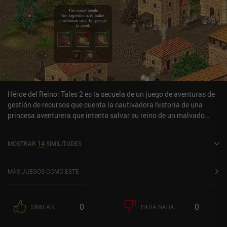
Héroe del Reino: Tales 2 es la secuela de un juego de aventuras de
gestión de recursos que cuenta la cautivadora historia de una
princesa aventurera que intenta salvar su reino de un malvado
mago junto a sus fieles compañeros. En realidad, se trata del
quinto juego de la franquicia "Hero of the Kingdom", de la que la
MOSTRAR
14
SIMILITUDES
serie "Tales" es un spin-off. Si aún no has jugado a Hero of the
Kingdom: Tales 1, echa un vistazo a mi reseña para conocer la
mecánica de juego básica. Tales 2 se desarrolla exactamente igual
MÁS JUEGOS COMO ESTE
que su predecesor, y acabamos conociendo a un montón de
personajes recurrentes a lo largo del juego. También presenta una
historia similar, no muy larga, con una serie de misiones que
0
0
SIMILAR
PARA NADA
completamos proporcionando a determinadas personas ciertos
recursos que adquirimos a lo largo de nuestro viaje. El juego ofrece