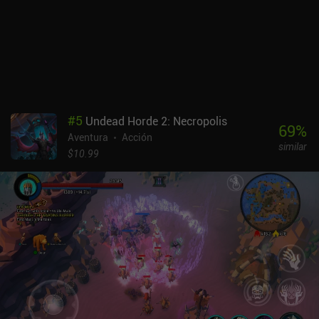
interesantes. Pero lo que menos me gusta es lo precisos que son
los enemigos, que hacen imposible esconderse detrás de
coberturas, disparar desde lejos o maniobrar a su alrededor,
convirtiendo cada batalla en un enfrentamiento directo. El juego
es compatible con el mando de Xbox, pero no todos los mandos
parecen funcionar. Por suerte, los controles táctiles funcionan.
Rover Quest se monetiza mediante anuncios y un único iAP para
un jetpack. Aunque está muy bien tener un jetpack para presumir y
#
5
Undead Horde 2: Necropolis
llegar a algunas zonas exclusivas, el juego se puede disfrutar
69
%
Aventura
Acción
fácilmente sin él. Está claro que se ha puesto mucho amor y
similar
dedicación en esta joya indie, y se lo recomiendo a todos los fans
$10.99
de las aventuras de mundo abierto.