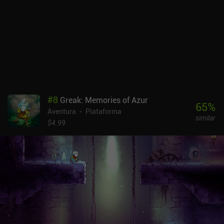
consecuencia, la cantidad de carreras para recoger cosas- no hace
más que aumentar. Pero, por suerte, nunca resulta demasiado
tedioso. Me han gustado mucho las distintas localizaciones del
juego, la libertad para ir a cualquier parte y las extrañas recetas
que requieren ingredientes de todas partes. También aprecié
mucho el estilo artístico y los detalles visuales, que hicieron que el
viaje a este vibrante mundo de cuento de hadas fuera realmente
memorable. Wytchwood es un juego de primera calidad que sin
duda atraerá a todos los entusiastas de la artesanía y aficionados
#
8
Greak: Memories of Azur
a las aventuras.
65
%
Aventura
Plataforma
similar
$4.99