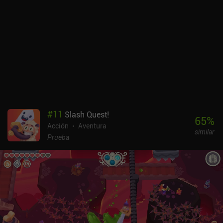
#
11
Slash Quest!
65
%
Acción
Aventura
similar
Prueba