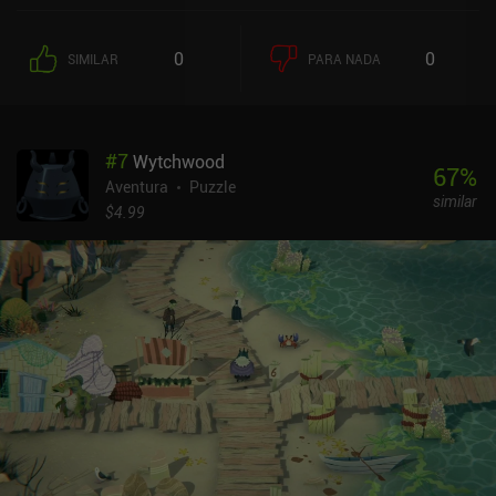
0
0
SIMILAR
PARA NADA
#
7
Wytchwood
67
%
Aventura
Puzzle
similar
$4.99