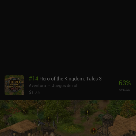
toscos y al hecho de que los objetos se ajustan a una cuadrícula.
Para los completistas, también hay objetos ocultos repartidos por
el terreno, que recogemos para desbloquear galerías de arte.Inked
es un juego premium de 3,99 $ sin anuncios ni iAP. A pesar de su
brevedad, ofrece una gran experiencia de resolución de puzles a
los aficionados a los juegos de apuntar y hacer clic de alta calidad
para móviles.
#
14
Hero of the Kingdom: Tales 3
63
%
Aventura
Juegos de rol
similar
$1.75