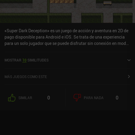
«Super Dark Deception» es un juego de acción y aventura en 2D de
pago disponible para Android e iOS. Se trata de una experiencia
para un solo jugador que se puede disfrutar sin conexión en modo
horizontal. Super Dark Deception salió a la venta en agosto de
2024 y cuenta actualmente con una valoración de 3,9 sobre 5,0 en
MOSTRAR
10
SIMILITUDES
Google Play y de 4,5 sobre 5,0 en la App Store de iOS.
MÁS JUEGOS COMO ESTE
0
0
SIMILAR
PARA NADA