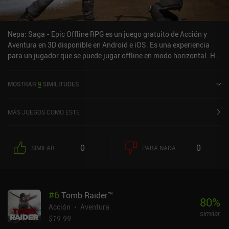
Nepa: Saga - Epic Offline RPG es un juego gratuito de Acción y
Aventura en 3D disponible en Android e iOS. Es una experiencia
para un jugador que se puede jugar offline en modo horizontal. Ha
recibido 1 valoración de usuario de la comunidad MiniReview.
Nepa: Saga - Epic Offline RPG se lanzó en agosto de 2024 y tiene
MOSTRAR
9
SIMILITUDES
una valoración actual de 4,3 sobre 5,0 en Google Play y de 4,3
sobre 5,0 en la App Store de iOS.
MÁS JUEGOS COMO ESTE
0
0
SIMILAR
PARA NADA
#
6
Tomb Raider™
80
%
Acción
Aventura
similar
$19.99