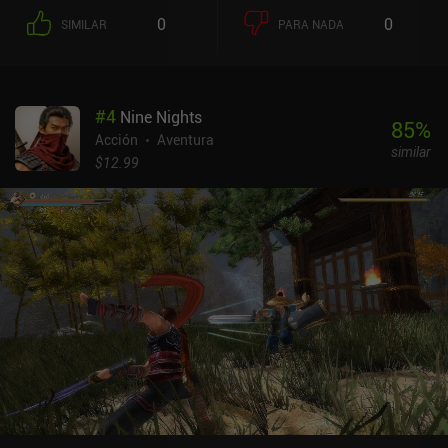
0
0
SIMILAR
PARA NADA
#
4
Nine Nights
85
%
Acción
Aventura
similar
$12.99