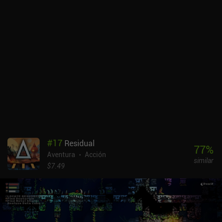
cuando nuestra atención está constantemente dividida entre
varios objetivos. Como port de un juego con controles muy
elaborados, No Place for Bravery se disfruta mejor en PC o
consola. La versión para móviles carece de optimizaciones, la
interfaz de usuario es extremadamente pequeña, y nuestro
personaje parece casi imposible de manejar sólo con los controles
táctiles. Por suerte, el juego es compatible con mandos Bluetooth,
y tener una pantalla grande también ayuda. Personalmente, tengo
sentimientos encontrados sobre el juego. Por un lado, sus ajustes
de dificultad se pueden afinar para eliminar todas las
frustraciones del sistema de combate y hacerlo más fácil de
disfrutar con los controles táctiles. Por otro lado, el combate
desempeña un papel importante en el juego en general, y dominar
#
17
Residual
sus partes complicadas está pensado para que los aficionados a
77
%
Aventura
Acción
los juegos de acción desafiantes se sientan recompensados. Así
similar
que tenlo en cuenta antes de decidirte a jugar a este juego en el
$7.49
móvil o en otra plataforma. No Place for Bravery es un juego
premium de 4,99 $ sin anuncios ni iAP. A pesar de sus pocos
defectos, en general es un gran juego que me cautivó lo suficiente
como para completarlo.