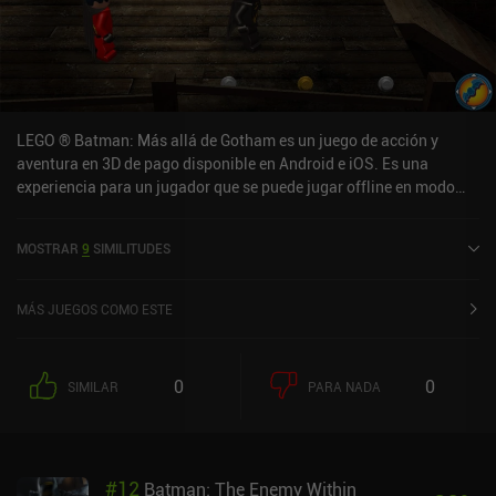
LEGO ® Batman: Más allá de Gotham es un juego de acción y
aventura en 3D de pago disponible en Android e iOS. Es una
experiencia para un jugador que se puede jugar offline en modo
horizontal. Ha recibido 1 valoración de usuario de la comunidad
MiniReview. LEGO ® Batman: Más allá de Gotham se lanzó en
MOSTRAR
9
SIMILITUDES
agosto de 2015 y tiene una valoración actual de 3,6 sobre 5,0 en
Google Play y de 3,2 sobre 5,0 en la App Store de iOS.
MÁS JUEGOS COMO ESTE
0
0
SIMILAR
PARA NADA
#
12
Batman: The Enemy Within