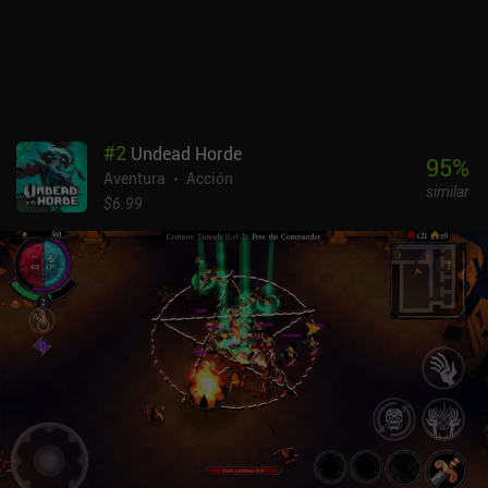
recursos, reconstruimos gradualmente las estructuras dañadas
para desbloquear nuevos tipos de súbditos, nuevas estaciones de
mejora, nuevos mercaderes y más formas de ajustar todo a
nuestro estilo de juego preferido. Undead Horde 2 es un juego
premium de 10,99 $ sin anuncios ni iAP. Esta secuela es más
grande y mejor en todos los aspectos, así que si te gustó el primer
#
2
Undead Horde
juego, es probable que te encante.
95
%
Aventura
Acción
similar
$6.99