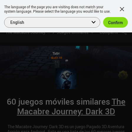
The language of the page you are visiting does not match your
system language. Please select the language you would like to use.
English
Confirm
The Macabre Journey: Dark 3D
Juegos similares
Compartir
60 juegos móviles similares
The
Macabre Journey: Dark 3D
The Macabre Journey: Dark 3D es un juego Pagado 3D Aventura
Acción para Android. ¡Esta es una lista de los 60 mejores juegos