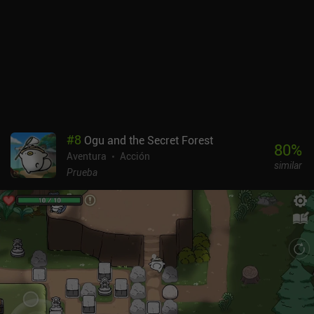
mando externo mejora enormemente la sensación de juego. Red
Dead Redemption es un título premium disponible a través de
Netflix y como juego independiente de pago tanto en Android
como en iOS. Aunque puede que no alcance las cotas de su
secuela, sigue siendo un juego sobresaliente que merece
absolutamente la pena jugar, ya sea para revisitarlo o para
experimentar la historia de John Marston por primera vez.
#
8
Ogu and the Secret Forest
80
%
Aventura
Acción
similar
Prueba