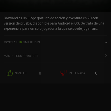
completar entre niveles. Slash Quest! se puede probar gratis
durante los 2 primeros niveles, y con un único iAP de 4,99 $ se
desbloquea el juego completo. La jugabilidad se adaptará
perfectamente a una gran variedad de jugadores de todas las
Grayland es un juego gratuito de acción y aventura en 2D con
edades y demografías.
versión de prueba, disponible para Android e iOS. Se trata de una
experiencia para un solo jugador a la que se puede jugar sin
conexión en modo horizontal. Grayland se lanzó en septiembre de
2019 y cuenta actualmente con una valoración de 3,8 sobre 5,0 en
MOSTRAR
10
SIMILITUDES
Google Play y de 4,5 sobre 5,0 en la App Store de iOS.
MÁS JUEGOS COMO ESTE
0
0
SIMILAR
PARA NADA