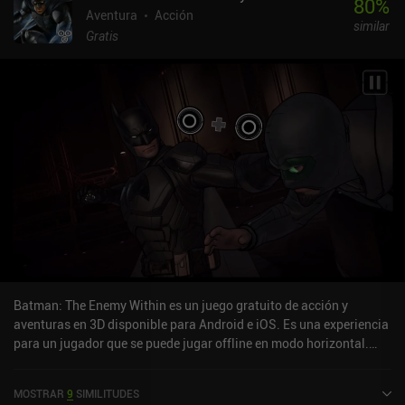
80
%
Aventura
Acción
similar
Gratis
Batman: The Enemy Within es un juego gratuito de acción y
aventuras en 3D disponible para Android e iOS. Es una experiencia
para un jugador que se puede jugar offline en modo horizontal.
Batman: The Enemy Within se lanzó en octubre de 2017 y tiene una
valoración actual de 3,9 sobre 5,0 en Google Play y de 4 sobre 5,0
MOSTRAR
9
SIMILITUDES
en la App Store de iOS.