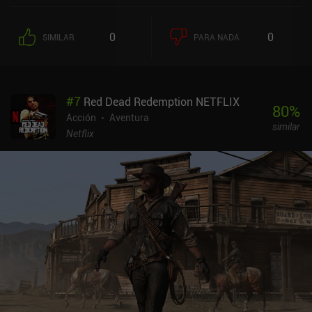
pasa de estar conmocionada por su primera muerte a deshacerse
rápidamente de grandes oleadas de enemigos utilizando un
0
0
SIMILAR
PARA NADA
arsenal cada vez mayor. El combate es satisfactorio en su esencia,
sobre todo cuando se utiliza el arco para derribar a los enemigos
con sigilo, que a menudo parece un poco sobrepasado en
comparación con otras armas. Sin embargo, el gran número de
#
7
Red Dead Redemption NETFLIX
enemigos hace que los combates resulten repetitivos con el
80
%
tiempo. Aunque los enemigos más duros requieren tácticas
Acción
Aventura
similar
diferentes, la experiencia en general se habría beneficiado de
Netflix
menos secuencias de combate, pero más significativas. La
progresión está ligada al desbloqueo de habilidades y la mejora de
armas mediante la XP y los "rescates" recogidos a través de la
exploración. La estructura de mundo semiabierto favorece esto,
mezclando segmentos lineales de la historia con zonas centrales
más amplias que podemos volver a visitar libremente. Las tumbas
opcionales también son geniales, ya que ofrecen breves zonas
secundarias centradas en puzles que capturan el espíritu clásico
de Lara Croft. Dicho esto, son bastante breves y podrían haber sido
más elaboradas, tanto en desafío como en recompensas. Para
tratarse de un título de acción en 3D, los controles táctiles están
sorprendentemente bien adaptados. El giro de puntería funciona