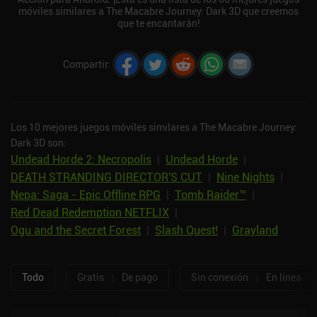
móviles similares a The Macabre Journey: Dark 3D que creemos
que te encantarán!
Compartir
:
Los 10 mejores juegos móviles similares a The Macabre Journey:
Dark 3D son:
Undead Horde 2: Necropolis
|
Undead Horde
|
DEATH STRANDING DIRECTOR'S CUT
|
Nine Nights
|
Nepa: Saga - Epic Offline RPG
|
Tomb Raider™
|
Red Dead Redemption NETFLIX
|
Ogu and the Secret Forest
|
Slash Quest!
|
Grayland
Todo
Gratis
|
De pago
Sin conexión
|
En línea