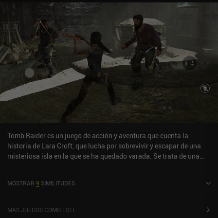
Tomb Raider es un juego de acción y aventura que cuenta la
historia de Lara Croft, que lucha por sobrevivir y escapar de una
misteriosa isla en la que se ha quedado varada. Se trata de una
adaptación para móviles del juego original para PC y consola de
2013. Incluso hoy en día, el juego se mantiene extraordinariamente
MOSTRAR
9
SIMILITUDES
bien, creando tensión a lo largo de su campaña basada en la
historia. Ver la transformación de Lara de una superviviente
inexperta a una luchadora curtida es convincente, aunque el
MÁS JUEGOS COMO ESTE
cambio puede resultar un poco brusco. Especialmente cuando