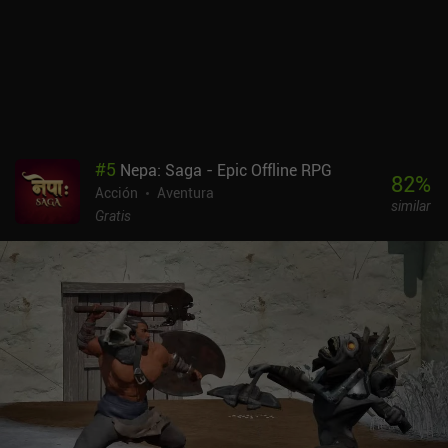
existentes, lo que me ha gustado mucho. En general, el combate es
extremadamente fluido, e incluso podemos esquivar en medio de
una animación de ataque. La única pequeña frustración es que,
cuando dejamos de correr, debemos esperar un segundo a que
nuestro personaje coja su espada. Pero los nuevos movimientos
de ataque ayudan a que esta transición sea más fluida. Aunque la
mayoría de los enemigos normales son relativamente fáciles de
tratar, los jefes son realmente duros, y pueden agotar fácilmente
#
5
Nepa: Saga - Epic Offline RPG
nuestros PV en unos pocos golpes. Por suerte, cuando morimos,
82
%
Acción
Aventura
volvemos a empezar casi exactamente en el mismo punto. Así que,
similar
aunque difícil, el juego no es un castigo. Nine Nights es un juego
Gratis
premium de 12,99 $. Es realmente una joya oculta de un juego
indie, y creo que muchos de vosotros lo disfrutaréis de verdad.