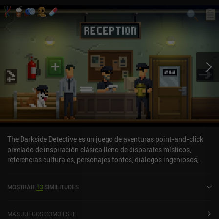
The Darkside Detective es un juego de aventuras point-and-click
pixelado de inspiración clásica lleno de disparates místicos,
referencias culturales, personajes tontos, diálogos ingeniosos,
humor de segunda y juegos de palabras malos; en otras palabras,
el género de aventuras en su máxima expresión. Junto con el
MOSTRAR
13
SIMILITUDES
desafortunado detective paranormal McQueen y su torpe
compañero Dooley, resolveremos una serie de extraños y
misteriosos casos. Encontrar a una niña atrapada en una
MÁS JUEGOS COMO ESTE