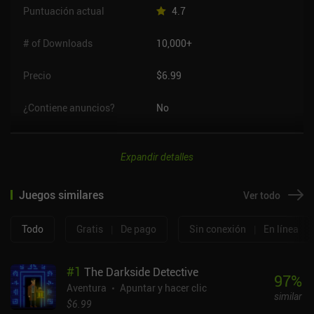
Puntuación actual
4.7
# of Downloads
10,000+
Precio
$6.99
¿Contiene anuncios?
No
Expandir detalles
Juegos similares
Ver todo
Todo
Gratis
|
De pago
Sin conexión
|
En línea
#
1
The Darkside Detective
97
%
Aventura
Apuntar y hacer clic
similar
$6.99