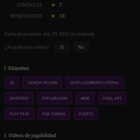
7
CONTROLES
10
MONETIZACIÓN
Fecha de la reseña: ene. 03, 2025 (en Android)
¿Te gustó esta reseña?
Sí
No
Etiquetas
2D
CIENCIA FICCIÓN
DESPLAZAMIENTO LATERAL
DIVERTIDO
EXPLORACIÓN
INDIE
PIXEL ART
PLAY PASS
POR TURNOS
PUERTO
Videos de jugabilidad