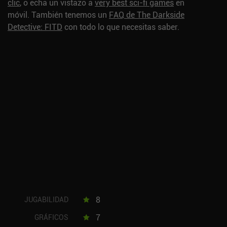
clic
, o echa un vistazo a
very best sci-fi games
en
móvil.
También tenemos un
FAQ de The Darkside
Detective: FITD
con todo lo que necesitas saber.
8
JUGABILIDAD
7
GRÁFICOS