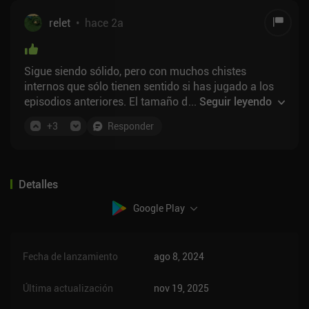
relet
•
hace 2a
Sigue siendo sólido, pero con muchos chistes
internos que sólo tienen sentido si has jugado a los
episodios anteriores. El tamaño de los episodios
...
Seguir leyendo
también hace que sea una experiencia relativamente
+
3
Responder
lineal, así que cuando te quedas atascado, te quedas
atascado encontrando el único objeto o combo que
hace avanzar la historia..
Detalles
Google Play
Fecha de lanzamiento
ago 8, 2024
Última actualización
nov 19, 2025