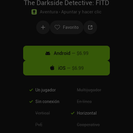
The Darkside Detective: FITD
Aventura
Apuntar y hacer clic
Favorito
Android
—
$6.99
iOS
—
$6.99
Un jugador
Multijugador
Sin conexión
En línea
Vertical
Horizontal
PvE
Cooperativo