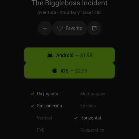
The Biggleboss Incident
Aventura
Apuntar y hacer clic
Favorito
Android
—
$1.99
iOS
—
$2.99
Un jugador
Multijugador
Sin conexión
En línea
Vertical
Horizontal
PvE
Cooperativo