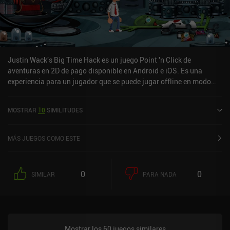
Justin Wack's Big Time Hack es un juego Point 'n Click de
aventuras en 2D de pago disponible en Android e iOS. Es una
experiencia para un jugador que se puede jugar offline en modo
horizontal. Justin Wack's Big Time Hack se lanzó en septiembre de
2024 y tiene una valoración actual de 4,8 sobre 5,0 en Google Play
MOSTRAR
10
SIMILITUDES
y de 4,9 sobre 5,0 en la App Store de iOS.
MÁS JUEGOS COMO ESTE
0
0
SIMILAR
PARA NADA
Mostrar los 60 juegos similares