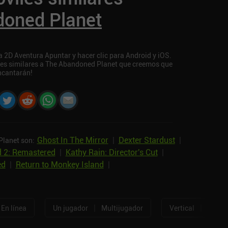
doned Planet
 2D Aventura Apuntar y hacer clic para Android y iOS.
iles similares a The Abandoned Planet que creemos que
ncantarán!
Ghost In The Mirror
|
Dexter Stardust
|
Planet son:
 2: Remastered
|
Kathy Rain: Director's Cut
|
ed
|
Return to Monkey Island
|
|
|
En línea
Un jugador
Multijugador
Vertical
Horizo