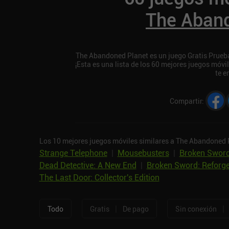
The Aban
The Abandoned Planet es un juego Gratis Prueba
¡Esta es una lista de los 60 mejores juegos móv
te e
Compartir
:
Los 10 mejores juegos móviles similares a The Abandoned 
Strange Telephone
|
Mousebusters
|
Broken Sword
Dead Detective: A New End
|
Broken Sword: Reforg
The Last Door: Collector's Edition
|
|
Todo
Gratis
De pago
Sin conexión