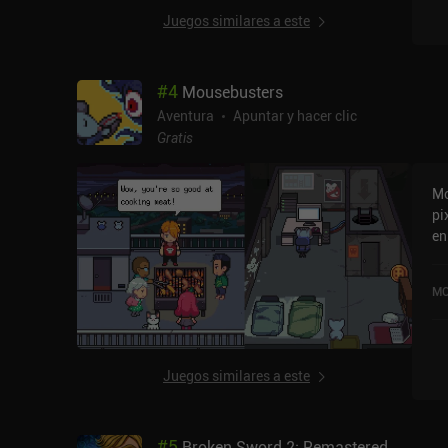
Juegos similares a este
#
4
Mousebusters
Aventura
Apuntar y hacer clic
Gratis
Mo
pi
en
ex
Pa
MO
jo
ap
je
ex
Juegos similares a este
in
de
pi
#
5
Broken Sword 2: Remastered
pu