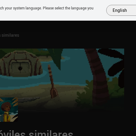
tch your system language. Please select the language you
English
MÁS
PRÓXIMOS
SIMILARES
COLECCIONES
TOP
 similares
viles similares