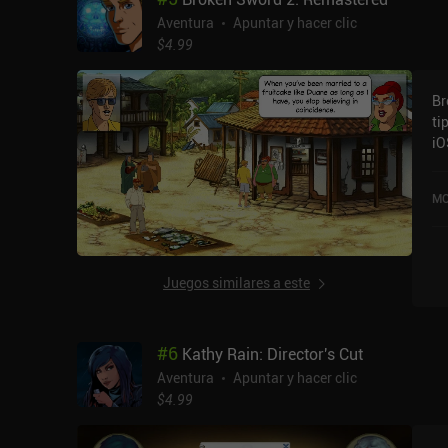
re
Aventura
Apuntar y hacer clic
qu
$4.99
co
de
Br
af
ti
ev
iO
ju
pu
pu
2:
an
MO
ac
ra
y 
hi
el
de
Juegos similares a este
un
ex
hi
#
6
Kathy Rain: Director's Cut
da
Aventura
Apuntar y hacer clic
$4.99