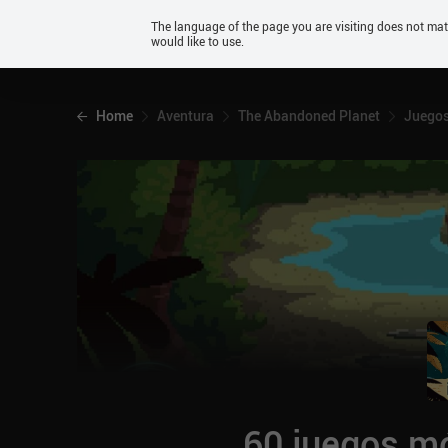
Android
The language of the page you are visiting does not ma
would like to use.
iOS
Home
Aventura
The Abandoned Planet
Juegos
60 juegos mó