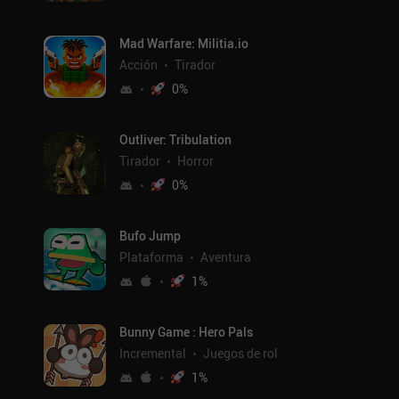
Mad Warfare: Militia.io
Acción
Tirador
0
%
Outliver: Tribulation
Tirador
Horror
0
%
Bufo Jump
Plataforma
Aventura
1
%
Bunny Game : Hero Pals
Incremental
Juegos de rol
1
%