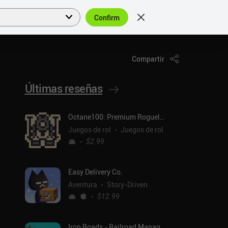
Confirm
Acceder
ES
Compartir
Últimas reseñas
Octane100: Premium Roguelike
Juegos de rol
Juegos de rol
$2.99
Easy Delivery Co.
Aventura
Story-Driven
$12.99
Iron Roads - Railroad Manager