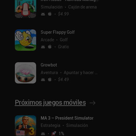
Simulación
Cajón de arena
$4.99
Super Flappy Golf
Arcade
Golf
Gratis
Growbot
Aventura
Apuntar y hacer clic
$4.49
Próximos juegos móviles
MA 3 – President Simulator
ntal
Estrategia
Simulación
1
%