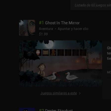
Listado de 60 juegos sim
#
1
Ghost In The Mirror
Aventura
Apuntar y hacer clic
$1.99
Gh
te
ti
fo
su
MO
co
ser
mí
a 
Juegos similares a este
ju
ni
retrete
#
2
Dexter Stardust
es