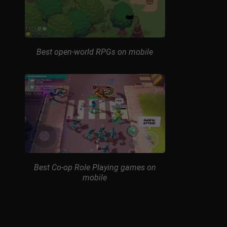
Best open-world RPGs on mobile
Best Co-op Role Playing games on
mobile