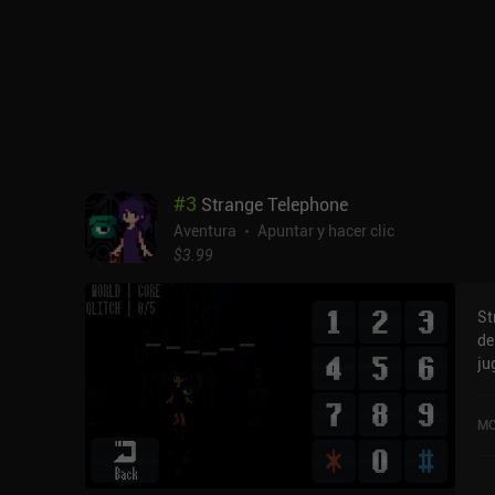
po
lo
juegos de
sin anu
gé
de
ca
co
#
3
Strange Telephone
Aventura
Apuntar y hacer clic
$3.99
St
de
ju
Te
ac
MO
Ap