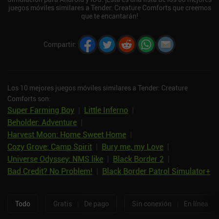
juegos móviles similares a Tender: Creature Comforts que creemos
que te encantarán!
Compartir
:
Los 10 mejores juegos móviles similares a Tender: Creature
Comforts son:
Super Farming Boy
|
Little Inferno
|
Beholder: Adventure
|
Harvest Moon: Home Sweet Home
|
Cozy Grove: Camp Spirit
|
Bury me, my Love
|
Universe Odyssey: NMS like
|
Black Border 2
|
Bad Credit? No Problem!
|
Black Border Patrol Simulator+
Todo
Gratis
|
De pago
Sin conexión
|
En línea