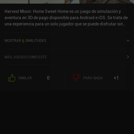
Harvest Moon: Home Sweet Home es un juego de simulación y
aventura en 3D de pago disponible para Android e iOS. Se trata de
una experiencia para un solo jugador que se puede disfrutar sin
conexión en modo horizontal. Ha recibido una valoración de un
usuario de la comunidad MiniReview. Harvest Moon: Home Sweet
MOSTRAR
6
SIMILITUDES
Home se lanzó en agosto de 2024 y tiene actualmente una
valoración de 3,9 sobre 5,0 en Google Play y de 3,9 sobre 5,0 en la
App Store de iOS.
MÁS JUEGOS COMO ESTE
0
+1
SIMILAR
PARA NADA