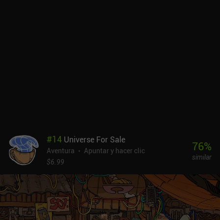
Follow the meaning es un juego premium de 2,99 $ sin anuncios ni
iAP. El juego no es especialmente desafiante y se puede completar
en un par de horas, pero me mantuvo entretenido hasta el final.
Definitivamente seguiré a este desarrollador y comprobaré sus
nuevos lanzamientos.
#
14
Universe For Sale
76
%
Aventura
Apuntar y hacer clic
similar
$6.99