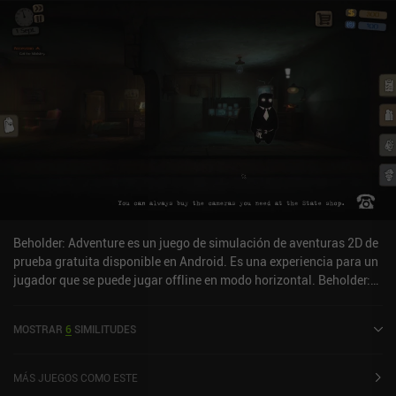
completamos tareas sencillas que pueden dar resultados
inesperados. Los aficionados a buscar profundos significados
filosóficos pueden ver este juego como una metáfora del
capitalismo y la rutina de la vida cotidiana. El resto, simplemente
disfrutará quemando cosas.Creado por el diseñador de World of
Goo, Little Inferno tiene un estilo artístico simplista con buen
sentido del humor, una atmósfera relajante y un nivel de pulido
muy alto.Little Inferno es un juego premium de 4,99 $ sin anuncios
ni iAP portado desde PC. Es una de esas experiencias únicas que
todo el mundo debería probar al menos una vez, sobre todo si te
gustan los puzles... y el fuego.
Beholder: Adventure es un juego de simulación de aventuras 2D de
prueba gratuita disponible en Android. Es una experiencia para un
jugador que se puede jugar offline en modo horizontal. Beholder:
Adventure se lanzó en julio de 2017 y tiene una valoración actual
de 4,3 sobre 5,0 en Google Play.
MOSTRAR
6
SIMILITUDES
MÁS JUEGOS COMO ESTE