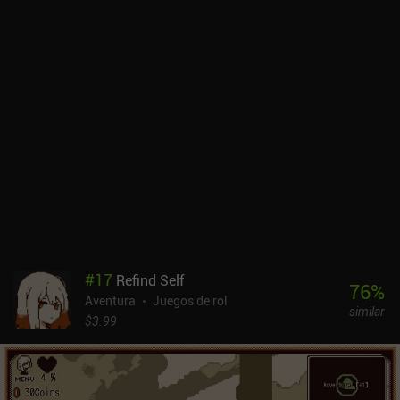
#
17
Refind Self
76
%
Aventura
Juegos de rol
similar
$3.99