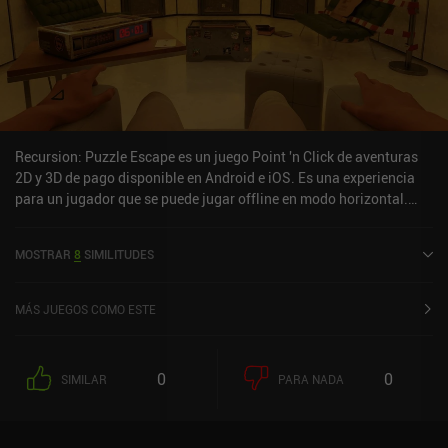
Recursion: Puzzle Escape es un juego Point 'n Click de aventuras
2D y 3D de pago disponible en Android e iOS. Es una experiencia
para un jugador que se puede jugar offline en modo horizontal.
Recursion: Puzzle Escape se lanzó en marzo de 2024 y tiene una
valoración actual de 4,4 sobre 5,0 en Google Play y de 4,2 sobre 5,0
MOSTRAR
8
SIMILITUDES
en la App Store de iOS.
MÁS JUEGOS COMO ESTE
0
0
SIMILAR
PARA NADA