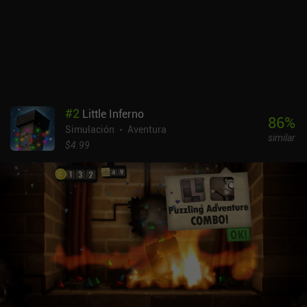
de colores y animaciones explosivas... no hay nada igual. Con el
tiempo, también adquirimos mejoras para optimizar nuestra
granja, compramos alimentos consumibles para aumentar nuestra
resistencia e incluso construimos edificios para acceder a las
misiones. Cada estación del juego presenta desafíos únicos y
destruye los cultivos que plantamos la temporada anterior.
Personalmente, no soy un fan de este sistema, pero ayuda a
mantener fresca la jugabilidad. El único inconveniente es que,
#
2
Little Inferno
aunque los controles táctiles son buenos en general, arrastrar para
86
%
Simulación
Aventura
moverme a veces me hacía coger una semilla en su lugar. Super
similar
Farming Boy es un juego premium de 9,99 $. Creo que a muchos
$4.99
les encantará.