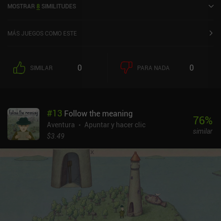
MOSTRAR
8
SIMILITUDES
Store de iOS.
MÁS JUEGOS COMO ESTE
0
0
SIMILAR
PARA NADA
#
13
Follow the meaning
76
%
Aventura
Apuntar y hacer clic
similar
$3.49