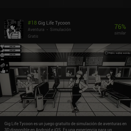
nuestra evaluación final. Elige coger una flor, y el juego lo
registrará. Elige ir a la derecha en vez de a la izquierda, y el juego
mostrará qué porcentaje de otros jugadores tomaron la misma
#
18
Gig Life Tycoon
decisión. Elige sentarte en el banquillo, y el juego contará cuántos
76
%
segundos has pasado en él... Sinceramente, me sorprende lo
Aventura
Simulación
similar
meticuloso que es el seguimiento de todo. A pesar de la atmósfera
Gratis
sombría, el mundo del juego es bastante interesante de explorar.
Junto con nuestra protagonista, volvemos a visitar sus lugares
más memorables, experimentamos flashbacks de su feliz vida
pasada, encontramos secretos y saberes ocultos, e intentamos
llenar de significado sus últimos minutos. Todo ello mientras
escuchamos una emotiva banda sonora. El final del juego puede
parecer vago y decepcionante al principio, pero si prestas
suficiente atención a los pequeños detalles, empieza a tener
mucho más sentido. Además, los desarrolladores nos animan a
rejugarlo varias veces, alterando nuestras elecciones y
experimentando los caminos que no hemos visto antes. Refind Self
es un juego premium de 3,99 dólares sin anuncios ni iAPs. Aunque
deja un regusto triste, es una experiencia memorable que disfruté
mientras duró.
Gig Life Tycoon es un juego gratuito de simulación de aventuras en
3D disponible en Android e iOS. Es una experiencia para un