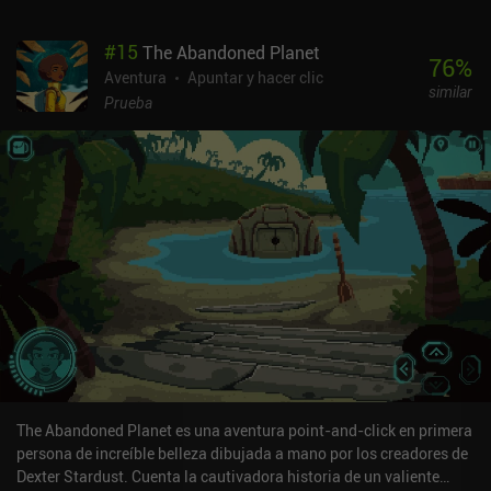
eliminación de las pasiones físicas cortando partes del cuerpo.
Los adeptos más avanzados de este culto no tienen nombre y
#
15
The Abandoned Planet
parecen montones de huesos andantes sin personalidad. Aun así,
76
%
nuestro protagonista persigue un objetivo desconocido que, de
Aventura
Apuntar y hacer clic
similar
algún modo, acaba relacionado con el bienestar de Lila. Tardamos
Prueba
un rato en darnos cuenta de que vivimos las secuencias del juego
en un orden cronológico mixto, lo que nos deja a nosotros y a los
personajes perplejos sobre por qué otras personas recuerdan los
acontecimientos de forma diferente. Pero no te preocupes: todo se
aclara hacia el final. Así que si, como yo, no tienes ni idea de qué
demonios está pasando a lo largo del juego, debes saber que esa
es exactamente la intención de los autores. Universe for Sale es un
juego premium de 6,99 $ sin anuncios ni iAP. Es un juego extraño, y
no puedo recomendárselo a todo el mundo. Pero a pesar de su
peculiar forma de contar la historia, plantea temas importantes
como la familia, la amistad y el autosacrificio, y en general es una
experiencia agradable.
The Abandoned Planet es una aventura point-and-click en primera
persona de increíble belleza dibujada a mano por los creadores de
Dexter Stardust. Cuenta la cautivadora historia de un valiente