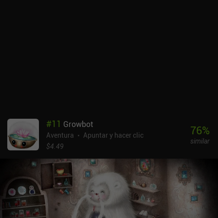
nuestro gobierno, aprendemos los secretos del oscuro pasado del
país, interactuamos con miembros de bandas terroristas e incluso
sufrimos pérdidas personales. Nuestras decisiones morales
también afectan al transcurso de la partida y determinan el
desenlace final. Aunque el estilo artístico, las mecánicas básicas y
muchas de las ideas del juego se han copiado de Papers, Please,
Black Border no es un clon puro y duro. Introduce su propia
historia intrigante, giros argumentales más enrevesados y algunos
enfoques interesantes de la rutina de comprobación de
documentos. La dificultad también parece más ligera, ya que en
realidad nunca experimentamos escasez de dinero. Black Border
cuesta 2,49 $ en Android y 1,99 $ en iOS, con iAPs adicionales para
#
11
Growbot
moneda extra. Por suerte, también hay una demo gratuita en
76
%
Aventura
Apuntar y hacer clic
ambas plataformas. A pesar de su naturaleza repetitiva y sus
similar
errores ocasionales, ofrece una experiencia extrañamente
$4.49
satisfactoria para los amantes de Papers, Please! o de los juegos
inusuales para móviles.