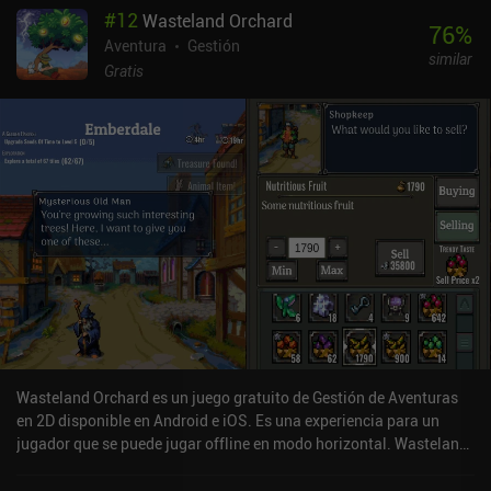
#
12
Wasteland Orchard
elementos para realizar acciones aparentemente ilógicas que solo
76
%
cobran sentido si prestamos mucha atención a la información que
Aventura
Gestión
similar
encontramos por el camino. Aunque hay bastantes acertijos
Gratis
interesantes, el más destacado es el «Flower Arranger», un
dispositivo musical que reproduce melodías compuestas a partir
de las notas que encontramos en nuestro viaje. Pero aquellos que
no tengan oído absoluto no deben preocuparse: hay un sistema de
pistas que te ayudará con cualquier tarea complicada. Growbot es
un juego premium sin anuncios ni compras dentro de la
aplicación. Sí, el escenario es bastante inusual, y puede que a
algunos les parezcan demasiado esotéricas las leyes del universo
del juego, pero para mí ese es precisamente el principal encanto
del juego. Enfrentarse a problemas que no tienen ninguna
posibilidad de ocurrir en el mundo real crea un tipo especial de
evasión que creo que todos necesitamos desesperadamente de vez
en cuando.
Wasteland Orchard es un juego gratuito de Gestión de Aventuras
en 2D disponible en Android e iOS. Es una experiencia para un
jugador que se puede jugar offline en modo horizontal. Wasteland
Orchard se lanzó en diciembre de 2023 y tiene una valoración
actual de 4,8 sobre 5,0 en Google Play y de 4,7 sobre 5,0 en la App