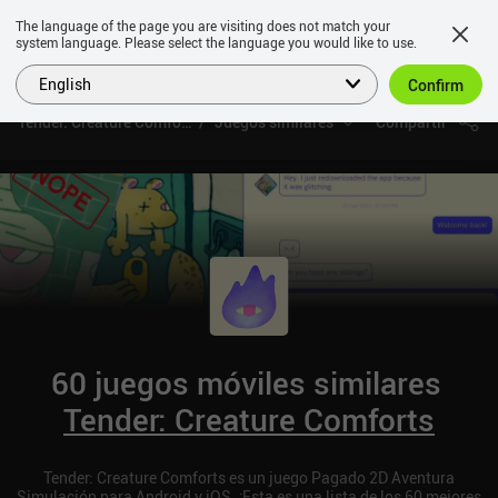
The language of the page you are visiting does not match your
system language. Please select the language you would like to use.
English
Confirm
Tender: Creature Comforts
Juegos similares
Compartir
60 juegos móviles similares
Tender: Creature Comforts
Tender: Creature Comforts es un juego Pagado 2D Aventura
Simulación para Android y iOS. ¡Esta es una lista de los 60 mejores