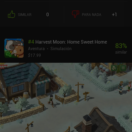
0
+1
SIMILAR
PARA NADA
#
4
Harvest Moon: Home Sweet Home
83
%
Aventura
Simulación
similar
$17.99