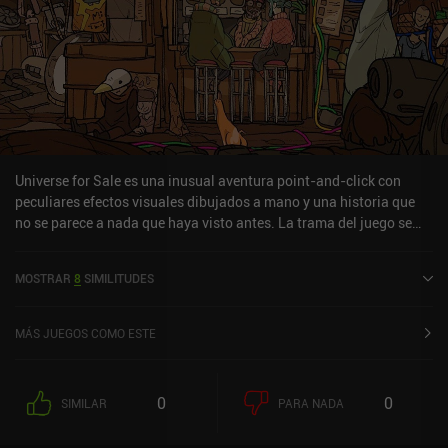
Universe for Sale es una inusual aventura point-and-click con
peculiares efectos visuales dibujados a mano y una historia que
no se parece a nada que haya visto antes. La trama del juego se
desarrolla en un futuro lejano en una pequeña colonia decadente
de Júpiter, donde sus escasos habitantes sufren las constantes
MOSTRAR
8
SIMILITUDES
lluvias ácidas y la opresión religiosa de una iglesia celosa.
Jugamos como dos personajes. El primero es una joven lugareña,
Lila, que vive una vida sin sentido en la que cada día se parece al
MÁS JUEGOS COMO ESTE
anterior. Posee una misteriosa habilidad que le permite crear y
vender pequeños universos utilizando diversos ingredientes
materiales. Parte del juego consiste en elegir materiales cuyas
0
0
SIMILAR
PARA NADA
propiedades se ajusten a las peticiones de los distintos clientes. El
segundo personaje es seguidor de un extraño culto que practica la