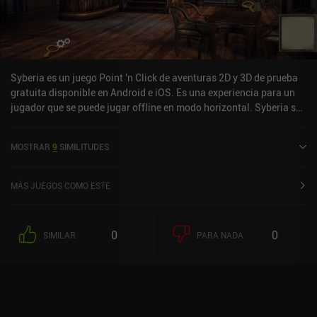
Syberia es un juego Point 'n Click de aventuras 2D y 3D de prueba
gratuita disponible en Android e iOS. Es una experiencia para un
jugador que se puede jugar offline en modo horizontal. Syberia se
lanzó en noviembre de 2014 y tiene una valoración actual de 4
sobre 5,0 en Google Play y de 3,5 sobre 5,0 en la App Store de iOS.
MOSTRAR
9
SIMILITUDES
MÁS JUEGOS COMO ESTE
0
0
SIMILAR
PARA NADA