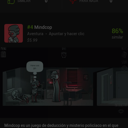
0
0
SIMILAR
PARA NADA
#
4
Mindcop
86
%
Aventura
Apuntar y hacer clic
similar
$5.99
Mindcop es un juego de deducción y misterio policíaco en el que