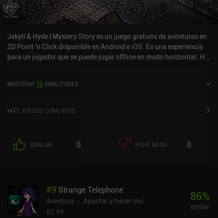
Jekyll & Hyde | Mystery Story es un juego gratuito de aventuras en
2D Point 'n Click disponible en Android e iOS. Es una experiencia
para un jugador que se puede jugar offline en modo horizontal. Ha
recibido 1 valoración de usuario de la comunidad MiniReview.
Jekyll & Hyde | Mystery Story se lanzó en julio de 2018 y tiene una
MOSTRAR
10
SIMILITUDES
valoración actual de 4 sobre 5,0 en Google Play y de 4,8 sobre 5,0
en la App Store de iOS.
MÁS JUEGOS COMO ESTE
0
0
SIMILAR
PARA NADA
#
9
Strange Telephone
86
%
Aventura
Apuntar y hacer clic
similar
$3.99