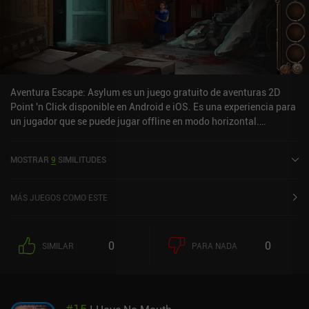
Aventura Escape: Asylum es un juego gratuito de aventuras 2D
Point 'n Click disponible en Android e iOS. Es una experiencia para
un jugador que se puede jugar offline en modo horizontal.
Adventure Escape: Asylum se lanzó en octubre de 2015 y tiene una
valoración actual de 4,5 sobre 5,0 en Google Play y de 4,6 sobre 5,0
MOSTRAR
9
SIMILITUDES
en la App Store de iOS.
MÁS JUEGOS COMO ESTE
0
0
SIMILAR
PARA NADA