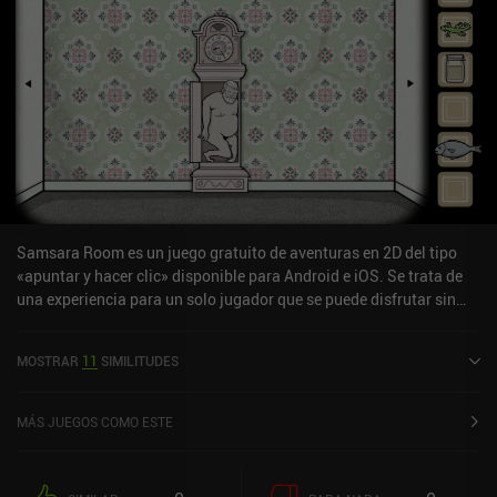
Samsara Room es un juego gratuito de aventuras en 2D del tipo
«apuntar y hacer clic» disponible para Android e iOS. Se trata de
una experiencia para un solo jugador que se puede disfrutar sin
conexión en modo horizontal. Ha recibido una valoración de un
usuario de la comunidad de MiniReview. Samsara Room se lanzó
MOSTRAR
11
SIMILITUDES
en abril de 2020 y tiene actualmente una valoración de 4,7 sobre
5,0 en Google Play y de 4,8 sobre 5,0 en la App Store de iOS.
MÁS JUEGOS COMO ESTE