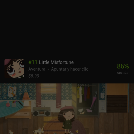
publicitario permanente en la parte inferior de la pantalla y
anuncios incentivados que podemos canjear por monedas de
ratón que sirven para jugar al minijuego y desbloquear las
historias de fondo de algunos personajes. Un iAP de 2,99 $ elimina
todos los anuncios, mientras que un iAP de 4,99 $ desbloquea
además un capítulo extra de la historia. Incluso hay un minijuego
que podemos usar para desbloquear este capítulo extra si no
podemos pagar.Este es un gran juego basado en la historia que
mantiene la alta calidad por la que Odencat se ha dado a conocer.
#
11
Little Misfortune
86
%
Aventura
Apuntar y hacer clic
similar
$8.99