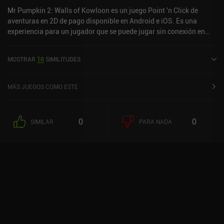
Mr Pumpkin 2: Walls of Kowloon es un juego Point 'n Click de
aventuras en 2D de pago disponible en Android e iOS. Es una
experiencia para un jugador que se puede jugar sin conexión en
modo horizontal. Mr Pumpkin 2: Walls of Kowloon se lanzó en
abril de 2020 y tiene una valoración actual de 4,7 sobre 5,0 en
MOSTRAR
10
SIMILITUDES
Google Play y de 4,7 sobre 5,0 en la App Store de iOS.
MÁS JUEGOS COMO ESTE
0
0
SIMILAR
PARA NADA