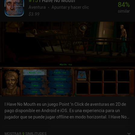
#
15
I Have No Mouth
84
%
Aventura
Apuntar y hacer clic
similar
$3.99
I Have No Mouth es un juego Point 'n Click de aventuras en 2D de
pago disponible en Android e iOS. Es una experiencia para un
jugador que se puede jugar offline en modo horizontal. I Have No
Mouth se lanzó en enero de 2016 y tiene una valoración actual de
3,9 sobre 5,0 en Google Play y de 4,6 sobre 5,0 en la App Store de
MOSTRAR
9
SIMILITUDES