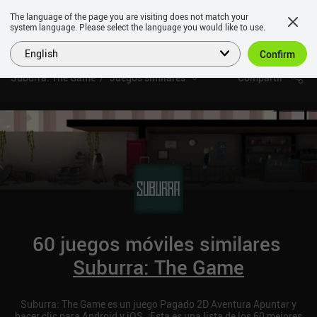
The language of the page you are visiting does not match your
system language. Please select the language you would like to use.
English
Confirm
Suburra: The Game
Juegos similares
Compartir
60 juegos móviles similares
Suburra: The Game
Suburra: The Game es un juego Pagado 2D Aventura Apuntar y
hacer clic para Android y iOS. ¡Esta es una lista de los 60 mejores