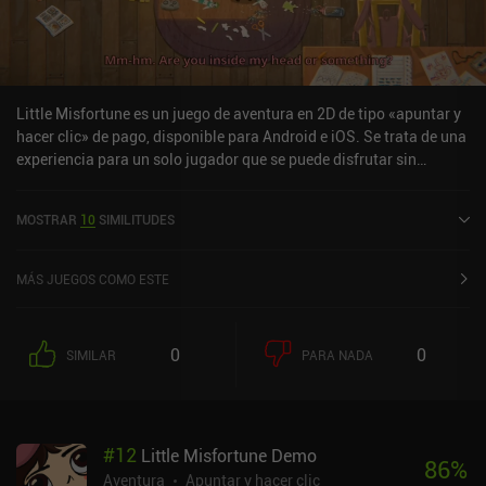
Little Misfortune es un juego de aventura en 2D de tipo «apuntar y
hacer clic» de pago, disponible para Android e iOS. Se trata de una
experiencia para un solo jugador que se puede disfrutar sin
conexión en modo horizontal. Ha recibido una valoración de un
usuario de la comunidad de MiniReview. Little Misfortune se lanzó
MOSTRAR
10
SIMILITUDES
en febrero de 2020 y tiene una valoración actual de 4,2 sobre 5,0 en
Google Play y de 4,4 sobre 5,0 en la App Store de iOS.
MÁS JUEGOS COMO ESTE
0
0
SIMILAR
PARA NADA
#
12
Little Misfortune Demo
86
%
Aventura
Apuntar y hacer clic