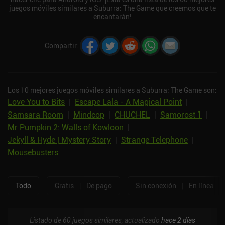
juegos móviles similares a Suburra: The Game que creemos que te
encantarán!
Compartir
:
Los 10 mejores juegos móviles similares a Suburra: The Game son:
Love You to Bits
|
Escape Lala - A Magical Point
|
Samsara Room
|
Mindcop
|
CHUCHEL
|
Samorost 1
|
Mr Pumpkin 2: Walls of Kowloon
|
Jekyll & Hyde | Mystery Story
|
Strange Telephone
|
Mousebusters
Todo
Gratis
|
De pago
Sin conexión
|
En línea
Listado de 60 juegos similares, actualizado
hace 2 días