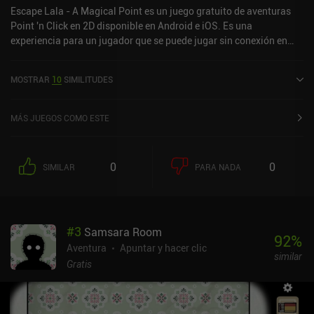
Escape Lala - A Magical Point es un juego gratuito de aventuras
Point 'n Click en 2D disponible en Android e iOS. Es una
experiencia para un jugador que se puede jugar sin conexión en
modo horizontal. Escape Lala - A Magical Point se lanzó en junio
de 2018 y tiene una valoración actual de 4,4 sobre 5,0 en Google
MOSTRAR
10
SIMILITUDES
Play y de 4,6 sobre 5,0 en la App Store de iOS.
MÁS JUEGOS COMO ESTE
0
0
SIMILAR
PARA NADA
#
3
Samsara Room
92
%
Aventura
Apuntar y hacer clic
similar
Gratis