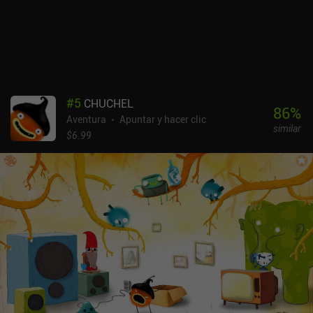
entre las partes visualmente más intensas del juego, pero, debido a
su naturaleza críptica, están abiertas a interpretación. Cada
acción reduce nuestro tiempo limitado en una cantidad específica,
lo que nos hace preguntarnos constantemente si hay algo más
importante que deberíamos estar haciendo en su lugar. Es
físicamente imposible completarlo todo en una sola partida y, a
menos que seamos lo suficientemente inteligentes o tengamos
#
5
CHUCHEL
suerte, probablemente tendremos que empezar de nuevo, esta vez
86
%
Aventura
Apuntar y hacer clic
con más perspectiva. Mindcop es un juego de pago tanto en
similar
Android como en iOS. Aunque no es un juego «hardcore», si no
$6.99
prestas atención a los pequeños detalles, pronto te sentirás
abrumado y perdido. Créeme, es fácil acabar acusando a la
persona equivocada.