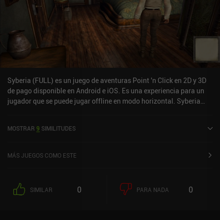
Syberia (FULL) es un juego de aventuras Point 'n Click en 2D y 3D
de pago disponible en Android e iOS. Es una experiencia para un
jugador que se puede jugar offline en modo horizontal. Syberia
(FULL) se lanzó en diciembre de 2013 y tiene una valoración actual
de 3,6 sobre 5,0 en Google Play y de 4,3 sobre 5,0 en la App Store
MOSTRAR
9
SIMILITUDES
de iOS.
MÁS JUEGOS COMO ESTE
0
0
SIMILAR
PARA NADA