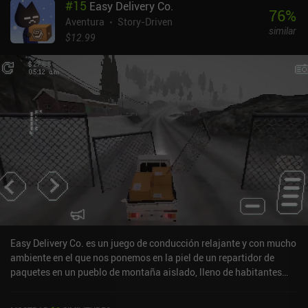
#
15
Easy Delivery Co.
apocalíptico. Hay un total de cinco capítulos, cada uno de los
76
%
cuales termina con un excelente cliffhanger. Como en la mayoría
Aventura
Story-Driven
similar
de las aventuras gráficas, algunos de los puzles son bastante
$12.99
tediosos de resolver, pero por suerte son escasos.El doblaje es, en
general, excelente, al igual que la banda sonora. Los controles
táctiles están bien, pero no son perfectos, y cabe destacar que la
versión para Android requiere desactivar los controles gestuales
del teléfono para que aparezca constantemente el botón "atrás".
Por suerte, hay compatibilidad total con mandos. El primer
capítulo de Life is Strange es gratuito, y los cuatro restantes se
desbloquean mediante un único iAP de 8,99 $. Es un juego
imprescindible para los amantes de los juegos con historia, ya que
es raro encontrar un juego en el que el drama y la jugabilidad estén
tan bien entrelazados, y en el que el elemento del viaje en el tiempo
forme parte de la historia en lugar de ser un mero truco.
Easy Delivery Co. es un juego de conducción relajante y con mucho
ambiente en el que nos ponemos en la piel de un repartidor de
paquetes en un pueblo de montaña aislado, lleno de habitantes
extrañamente misteriosos. Conducir resulta bastante fluido en
general, al menos al principio. Empezamos transportando