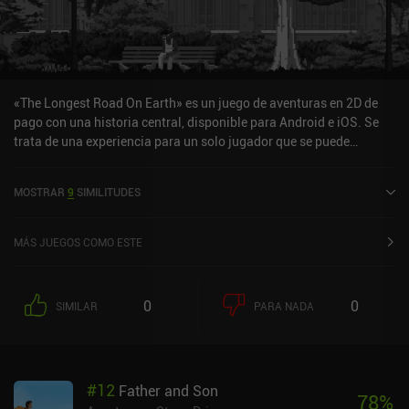
«The Longest Road On Earth» es un juego de aventuras en 2D de
pago con una historia central, disponible para Android e iOS. Se
trata de una experiencia para un solo jugador que se puede
disfrutar sin conexión en modo horizontal. The Longest Road On
Earth se lanzó en mayo de 2021 y tiene una valoración actual de
MOSTRAR
9
SIMILITUDES
3,7 sobre 5,0 en Google Play y de 3,1 sobre 5,0 en la App Store de
iOS.
MÁS JUEGOS COMO ESTE
0
0
SIMILAR
PARA NADA
#
12
Father and Son
78
%