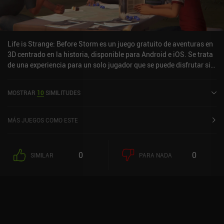
Life is Strange: Before Storm es un juego gratuito de aventuras en
3D centrado en la historia, disponible para Android e iOS. Se trata
de una experiencia para un solo jugador que se puede disfrutar sin
conexión en modo horizontal. Ha recibido 3 valoraciones de los
usuarios de la comunidad MiniReview. Life is Strange: Before
MOSTRAR
10
SIMILITUDES
Storm se lanzó en septiembre de 2018 y tiene actualmente una
puntuación de 3,6 sobre 5,0 en Google Play y de 3,5 sobre 5,0 en la
App Store de iOS.
MÁS JUEGOS COMO ESTE
0
0
SIMILAR
PARA NADA