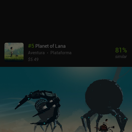
atractivo gracias a una gran historia.Farewell Planet se vende por
3,99 $, sin anuncios ni iAP. Especialmente para los jugadores
interesados en una historia sobre el dolor y la aceptación, el juego
ofrece una experiencia maravillosa y única.
#
5
Planet of Lana
81
%
Aventura
Plataforma
similar
$5.49