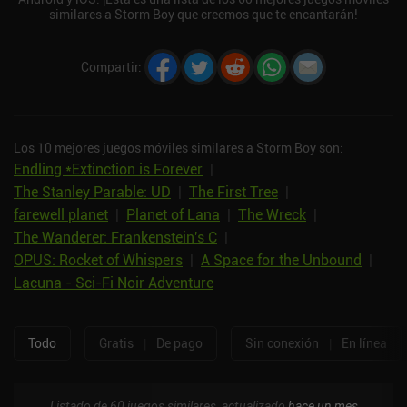
similares a Storm Boy que creemos que te encantarán!
Compartir
:
Los 10 mejores juegos móviles similares a Storm Boy son:
Endling *Extinction is Forever
|
The Stanley Parable: UD
|
The First Tree
|
farewell planet
|
Planet of Lana
|
The Wreck
|
The Wanderer: Frankenstein's C
|
OPUS: Rocket of Whispers
|
A Space for the Unbound
|
Lacuna - Sci-Fi Noir Adventure
Todo
Gratis
|
De pago
Sin conexión
|
En línea
Listado de 60 juegos similares, actualizado
hace un mes