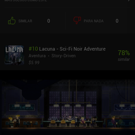
0
0
SIMILAR
PARA NADA
#
10
Lacuna - Sci-Fi Noir Adventure
78
%
Aventura
Story-Driven
similar
$5.99