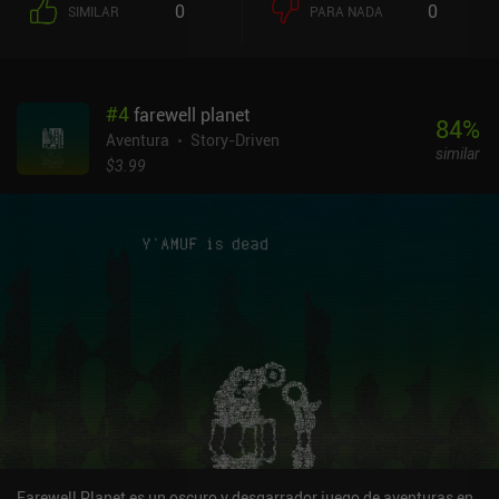
0
0
SIMILAR
PARA NADA
#
4
farewell planet
84
%
Aventura
Story-Driven
similar
$3.99
Farewell Planet es un oscuro y desgarrador juego de aventuras en