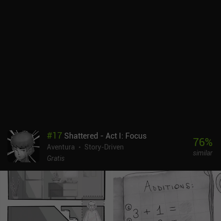
saltarnos escenas o acelerarlas cuando volvemos a jugar para
elegir otras respuestas. Hay partes notables del juego en las que
faltan subtítulos en inglés, pero eso nunca me impidió entender la
historia en su conjunto. Además, por desgracia el juego termina
antes de que nos convirtamos en "La Emperatriz", ya que ésta es
sólo la primera parte de toda una serie de juegos. Dicho esto, el
juego es en general bastante impresionante. Si eres como yo y
sueñas con ser un protagonista de piel clara y hermosa que tiene
la oportunidad de convertirse en el gobernante de todo un país en
un apasionante drama histórico, entonces puede que disfrutes con
este juego. Road to Empress I se puede probar gratis en Android y
cuesta 0,99 $ en iOS. En ambas versiones, desbloquear los 16
capítulos cuesta 5,79 $, lo que proporciona al menos seis horas
#
17
Shattered - Act I: Focus
más de juego. Hay otros iAP para "huevos" y "flores", pero no
76
%
Aventura
Story-Driven
afectan en absoluto a la jugabilidad.
similar
Gratis