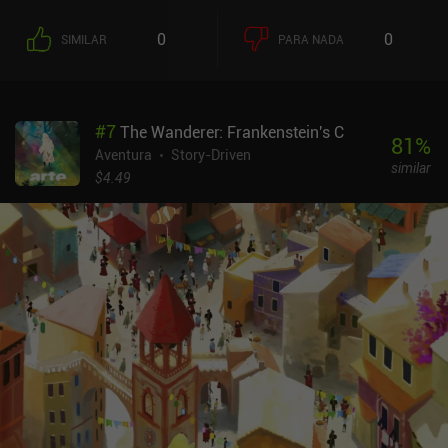
0
0
SIMILAR
PARA NADA
#
7
The Wanderer: Frankenstein's C
81
%
Aventura
Story-Driven
similar
$4.49