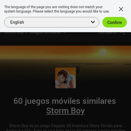
The language of the page you are visiting does not match your
system language. Please select the language you would like to use.
English
Confirm
Storm Boy
Juegos similares
Compartir
60 juegos móviles similares
Storm Boy
Storm Boy es un juego Pagado 3D Aventura Story-Driven para
Android y iOS. ¡Esta es una lista de los 60 mejores juegos móviles