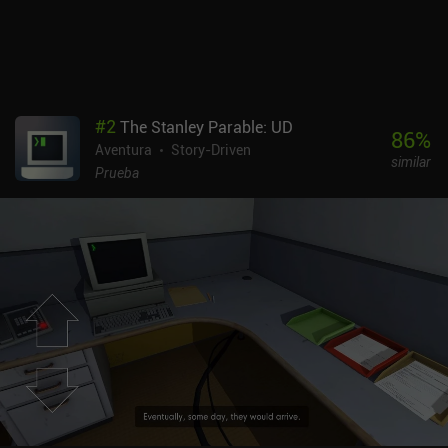
sencillamente genial. También me ha sorprendido la calidad de
producción del juego. Los efectos visuales, los sonidos, las
animaciones... a veces me olvidaba de que estaba jugando y no
viendo una emotiva película de animación. Por desgracia, para
disfrutar al máximo de toda esta belleza hace falta un dispositivo
bastante potente. A pesar de no expresarlo directamente, el juego
#
2
The Stanley Parable: UD
envía un importante mensaje sobre el abandono colectivo de
86
%
Aventura
Story-Driven
nuestro hermoso planeta y de las pequeñas cosas indefensas que
similar
lo habitan. Ending - Extinction is Forever es un juego premium de
Prueba
9,99 $.