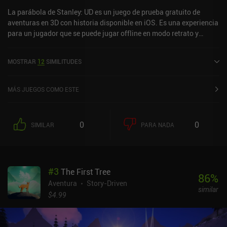
La parábola de Stanley: UD es un juego de prueba gratuito de
aventuras en 3D con historia disponible en iOS. Es una experiencia
para un jugador que se puede jugar offline en modo retrato y
paisaje. The Stanley Parable: UD se lanzó en octubre de 2024 y
tiene una valoración actual de 4,1 sobre 5,0 en iOS App Store.
MOSTRAR
12
SIMILITUDES
MÁS JUEGOS COMO ESTE
0
0
SIMILAR
PARA NADA
#
3
The First Tree
86
%
Aventura
Story-Driven
similar
$4.99