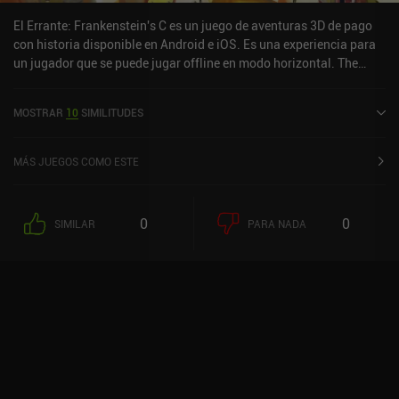
El Errante: Frankenstein's C es un juego de aventuras 3D de pago
con historia disponible en Android e iOS. Es una experiencia para
un jugador que se puede jugar offline en modo horizontal. The
Wanderer: Frankenstein's C se lanzó en agosto de 2020 y tiene una
valoración actual de 4,8 sobre 5,0 en Google Play y de 3,7 sobre 5,0
MOSTRAR
10
SIMILITUDES
en la App Store de iOS.
MÁS JUEGOS COMO ESTE
0
0
SIMILAR
PARA NADA