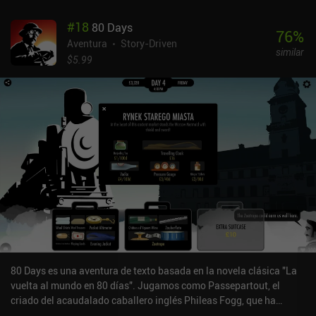
#
18
80 Days
76
%
Aventura
Story-Driven
similar
$5.99
80 Days es una aventura de texto basada en la novela clásica "La
vuelta al mundo en 80 días". Jugamos como Passepartout, el
criado del acaudalado caballero inglés Phileas Fogg, que ha
aceptado una apuesta para hacer exactamente lo que sugiere el