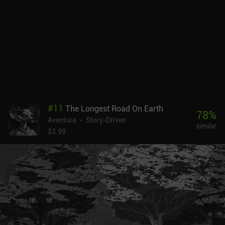
nuestro duro trabajo, tengamos toda la información que
necesitamos. Aunque no tomemos las decisiones correctas
durante la escena, no podremos volver atrás en nuestras
decisiones, y tendremos que seguir adelante sufriendo las
consecuencias de nuestro mal juicio. El final se verá afectado por
nuestras acciones, las decisiones morales que tomemos al hablar
con la gente, e incluso la frecuencia con la que nos detengamos a
fumar para disfrutar de un breve respiro en el hermoso paisaje.
Hablando de paisajes, los desarrolladores han hecho un trabajo
fantástico al crear un mundo futurista lleno de vida. Cada lugar
#
11
The Longest Road On Earth
tiene su propio atractivo visual, con una iluminación realista y un
78
%
Aventura
Story-Driven
montón de detalles intrincados. La gente va a lo suyo, los coches
similar
pasan a toda velocidad y los carteles de neón parpadean con
$3.99
vibrantes pantallas holográficas, todo lo cual contribuye a una
experiencia de juego envolvente. Mi principal problema son los
engorrosos controles del juego, ya que el d-pad de movimiento
ocupa una gran parte de la pantalla y a menudo obstruye los
elementos interactivos cruciales. Lacuna está disponible en iOS y
Android por 5,99 $ Recomiendo este juego por su cautivadora
historia, que sumerge a los jugadores en una experiencia narrativa
cargada de emoción.