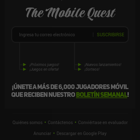
The Mobile Quest
SUSCRIBIRSE
¡Próximos juegos!
¡Nuevos lanzamientos!
¡Juegos en oferta!
¡Sorteos!
¡Únete a más de 6,000 jugadores móvil
que reciben nuestro
boletín semanal
!
Quiénes somos
Contáctenos
Conviértase en evaluador
Anunciar
Descargar en Google Play