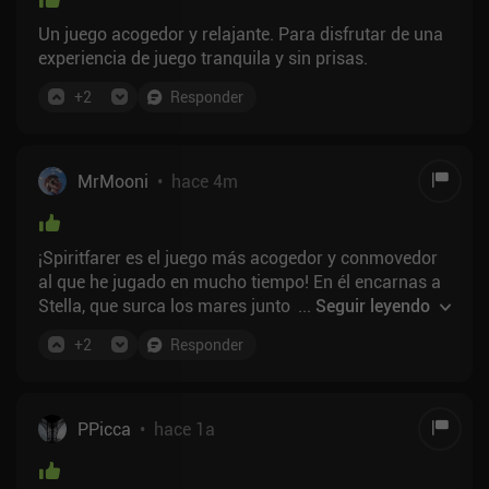
Un juego acogedor y relajante. Para disfrutar de una
experiencia de juego tranquila y sin prisas.
+
2
Responder
MrMooni
•
hace 4m
¡Spiritfarer es el juego más acogedor y conmovedor
al que he jugado en mucho tiempo! En él encarnas a
Stella, que surca los mares junto a su adorable gato
...
Seguir leyendo
Daffodil para ayudar a los espíritus a pasar al más
+
2
Responder
allá. Puede que suene triste, pero el juego está lleno
de cálidos abrazos, deliciosa comida y paisajes
preciosos.Los gráficos parecen sacados de una
película de animación dibujada a mano, y la música
PPicca
•
hace 1a
es increíblemente relajante para el alma ️. Puedes
construir tu propio barco enorme, plantar jardines y